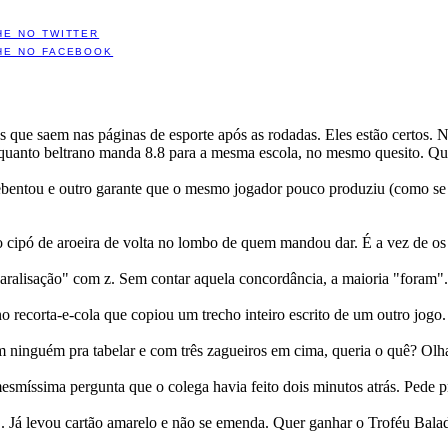
HE NO TWITTER
HE NO FACEBOOK
as que saem nas páginas de esporte após as rodadas. Eles estão certos.
enquanto beltrano manda 8.8 para a mesma escola, no mesmo quesito. Qu
rrebentou e outro garante que o mesmo jogador pouco produziu (como se t
cipó de aroeira de volta no lombo de quem mandou dar. É a vez de os jo
ralisação" com z. Sem contar aquela concordância, a maioria "foram"..
 recorta-e-cola que copiou um trecho inteiro escrito de um outro jogo
m ninguém pra tabelar e com três zagueiros em cima, queria o quê? Olh
esmíssima pergunta que o colega havia feito dois minutos atrás. Pede pr
.. Já levou cartão amarelo e não se emenda. Quer ganhar o Troféu Bala