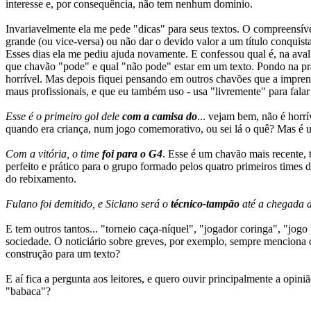
interesse e, por consequência, não tem nenhum domínio.
Invariavelmente ela me pede "dicas" para seus textos. O compreensí
grande (ou vice-versa) ou não dar o devido valor a um título conquista
Esses dias ela me pediu ajuda novamente. E confessou qual é, na avalia
que chavão "pode" e qual "não pode" estar em um texto. Pondo na prátic
horrível. Mas depois fiquei pensando em outros chavões que a imprens
maus profissionais, e que eu também uso - usa "livremente" para falar
Esse é o primeiro gol dele
com a camisa do
... vejam bem, não é horr
quando era criança, num jogo comemorativo, ou sei lá o quê? Mas é u
Com a vitória, o time
foi para o G4
. Esse é um chavão mais recente, 
perfeito e prático para o grupo formado pelos quatro primeiros times 
do rebixamento.
Fulano foi demitido, e Siclano será o
técnico-tampão
até a chegada 
E tem outros tantos... "torneio caça-níquel", "jogador coringa", "jogo
sociedade. O noticiário sobre greves, por exemplo, sempre menciona
construção para um texto?
E aí fica a pergunta aos leitores, e quero ouvir principalmente a opin
"babaca"?