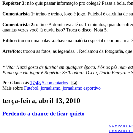
Repórter 3:
não quis passar informação pro colega? Passa a bola, fo
Comentarista 1:
treino é treino, jogo é jogo. Futebol é caixinha de 
Comentarista 2:
o time A dominava até os 15 minutos, quando sofreu o
quantas vezes você já ouviu isso? Troca o disco. Nota 5.
Editor:
trocou uma palavra-chave na matéria especial e cortou a matér
Arte/foto:
trocou as fotos, as legendas... Reclamou da fotografia, qu
* Vitor Nuzzi gosta de futebol em qualquer época. Pôs os pés num est
Paulo que viu jogar é Rogério; Zé Teodoro, Oscar, Dario Pereyra e 
Por
Glauco
às
17:48
5 comentários
Mais sobre
Futebol
,
jornalismo
,
jornalismo esportivo
terça-feira, abril 13, 2010
Perdendo a chance de ficar quieto
COMPARTIL
COMPARTIL