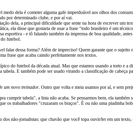
vel medo dela é cometer alguma gafe imperdoável aos olhos dos consum
do por determinado clube, e por aí vai.
ção dela, a principal dificuldade que sente na hora de escrever um texto
a, ela disse que gostaria de usar a frase "todo brasileiro é um técnico
a esportiva - e tô falando também da imprensa de boa qualidade, antes 
 do futebol.
ível falar dessa forma? Além de impreciso! Quem garante que o sujeito 
ma frase que acaba caindo perfeitamente nos textos.
típico do futebol da década atual. Mas que estamos usando a torto e a 
da tabela. E também pode ser usado virando a classificação de cabeça p
de um novo treinador
. Outro que volta e meia usamos por aí, e sem prej
 pra cumprir tabela", a lista não acaba. Se pensarmos bem, ela também s
 que os trabalhadores "cruzaram os braços". É ou não uma piadinha bo
ião dos não-jornalistas: que chavão que você topa ouvir/ler em um texto,