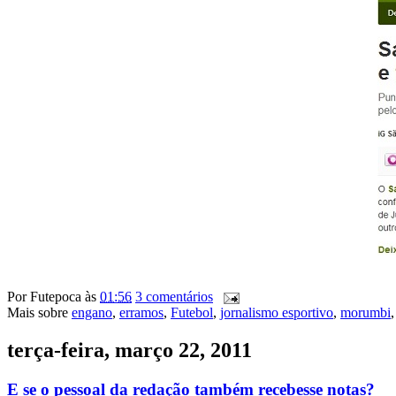
Por
Futepoca
às
01:56
3 comentários
Mais sobre
engano
,
erramos
,
Futebol
,
jornalismo esportivo
,
morumbi
terça-feira, março 22, 2011
E se o pessoal da redação também recebesse notas?