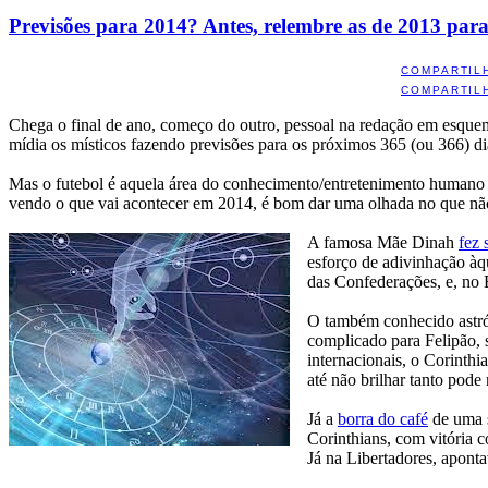
Previsões para 2014? Antes, relembre as de 2013 para 
COMPARTIL
COMPARTIL
Chega o final de ano, começo do outro, pessoal na redação em esquema
mídia os místicos fazendo previsões para os próximos 365 (ou 366) di
Mas o futebol é aquela área do conhecimento/entretenimento humano que
vendo o que vai acontecer em 2014, é bom dar uma olhada no que nã
A famosa Mãe Dinah
fez 
esforço de adivinhação àq
das Confederações, e, no 
O também conhecido astró
complicado para Felipão, 
internacionais, o Corinth
até não brilhar tanto pode
Já a
borra do café
de uma 
Corinthians, com vitória 
Já na Libertadores, apont