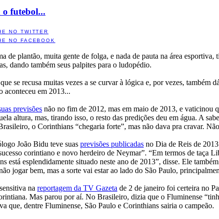
o futebol...
HE NO TWITTER
HE NO FACEBOOK
 de plantão, muita gente de folga, e nada de pauta na área esportiva, t
as, dando também seus palpites para o ludopédio.
 se recusa muitas vezes a se curvar à lógica e, por vezes, também dá u
o aconteceu em 2013...
suas previsões
não no fim de 2012, mas em maio de 2013, e vaticinou q
uela altura, mas, tirando isso, o resto das predições deu em água. A s
Brasileiro, o Corinthians “chegaria forte”, mas não dava pra cravar. N
logo João Bidu teve suas
previsões publicadas
no Dia de Reis de 2013.
sucesso corintiano e novo herdeiro de Neymar”. “Em termos de taça L
ians está esplendidamente situado neste ano de 2013”, disse. Ele també
 não jogar bem, mas a sorte vai estar ao lado do São Paulo, principalme
sensitiva na
reportagem da TV Gazeta
de 2 de janeiro foi certeira no P
corintiana. Mas parou por aí. No Brasileiro, dizia que o Fluminense “t
ava que, dentre Fluminense, São Paulo e Corinthians sairia o campeão.