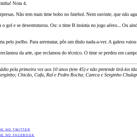
minha! Nota 4.
surpresas. Não tem mais time bobo no futebol. Nem ouvinte, que não agu
 gol e se desestruturou. Ou: o time B insistia no jogo aéreo... Ou ainda
ia pelo joelho. Para arrematar, pôs um título nada-a-ver. A galera vaio
e reclamou da arte, que reclamou do técnico. O time se perdeu em camp
ádio pela primeira vez aos 10 anos (tem 45) e não pretende tirá-los t
Serginho; Chicão, Cafu, Raí e Pedro Rocha; Careca e Serginho Chulap
HE NO TWITTER
HE NO FACEBOOK