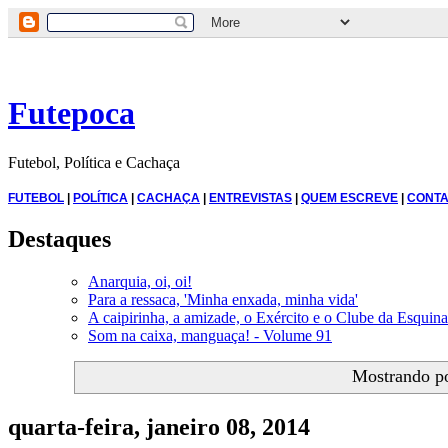
Futepoca
Futebol, Política e Cachaça
FUTEBOL
|
POLÍTICA
|
CACHAÇA
|
ENTREVISTAS
|
QUEM ESCREVE
|
CONTA
Destaques
Anarquia, oi, oi!
Para a ressaca, 'Minha enxada, minha vida'
A caipirinha, a amizade, o Exército e o Clube da Esquina
Som na caixa, manguaça! - Volume 91
Mostrando p
quarta-feira, janeiro 08, 2014