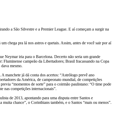
irando a São Silvestre e a Premier League. E aí começam a surgir na
m chega pra lá nos astros e quetais. Assim, antes de você sair por aí
ue Neymar iria para o Barcelona. Decerto não seria um grande
aber: Fluminense campeão da Libertadores; Brasil fracassando na Copa
ão dava mesmo.
 A manchete já dá conta dos acertos: “Astrólogo prevê ano
ibertadores da América, de campeonato mundial, de competições
m previa “momentos de sorte” para o coirmão paulistano: “O time pode
nte nas competições internacionais”.
aulista de 2013, apontando para uma disputa entre Santos e
inha muita chance”, o Corinthians também, e o Santos “mais ou menos”.