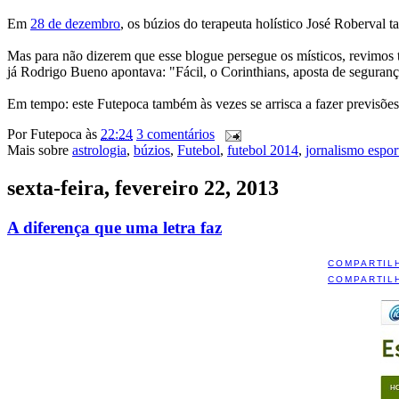
Em
28 de dezembro
, os búzios do terapeuta holístico José Roberva
Mas para não dizerem que esse blogue persegue os místicos, revimo
já Rodrigo Bueno apontava: "Fácil, o Corinthians, aposta de segura
Em tempo: este Futepoca também às vezes se arrisca a fazer previsões. 
Por
Futepoca
às
22:24
3 comentários
Mais sobre
astrologia
,
búzios
,
Futebol
,
futebol 2014
,
jornalismo espor
sexta-feira, fevereiro 22, 2013
A diferença que uma letra faz
COMPARTIL
COMPARTIL