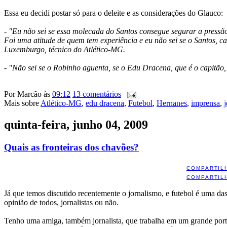
Essa eu decidi postar só para o deleite e as considerações do Glauco:
- "Eu não sei se essa molecada do Santos consegue segurar a pressã
Foi uma atitude de quem tem experiência e eu não sei se o Santos, ca
Luxemburgo, técnico do Atlético-MG.
- "Não sei se o Robinho aguenta, se o Edu Dracena, que é o capitão, 
Por
Marcão
às
09:12
13 comentários
Mais sobre
Atlético-MG
,
edu dracena
,
Futebol
,
Hernanes
,
imprensa
,
quinta-feira, junho 04, 2009
Quais as fronteiras dos chavões?
COMPARTIL
COMPARTIL
Já que temos discutido recentemente o jornalismo, e futebol é uma das 
opinião de todos, jornalistas ou não.
Tenho uma amiga, também jornalista, que trabalha em um grande portal.