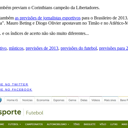
l também previam o Corinthians campeão da Libertadores.
s também
as previsões de jornalistas esportivos
para o Brasileiro de 201
nça". Mauro Beting e Diogo Olivier apostavam no Timão e no Atlético
e os índices de acerto não são muito diferentes...
tivo
,
místicos
,
previsões de 2013
,
previsões do futebol
,
previsões para 
HE NO TWITTER
HE NO FACEBOOK