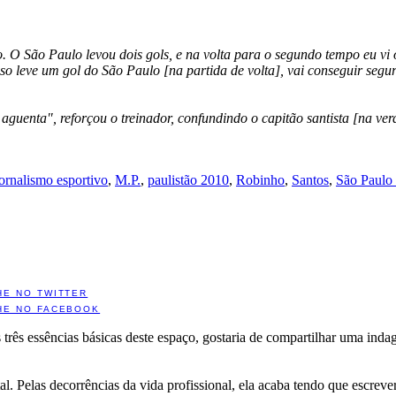
o. O São Paulo levou dois gols, e na volta para o segundo tempo eu v
so leve um gol do São Paulo [na partida de volta], vai conseguir segur
aguenta", reforçou o treinador, confundindo o capitão santista [na ve
jornalismo esportivo
,
M.P.
,
paulistão 2010
,
Robinho
,
Santos
,
São Paulo
HE NO TWITTER
HE NO FACEBOOK
três essências básicas deste espaço, gostaria de compartilhar uma indaga
 Pelas decorrências da vida profissional, ela acaba tendo que escrever 