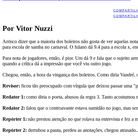
COMPARTIL
COMPARTIL
Por Vitor Nuzzi
Arrisco dizer que a maioria dos boleiros não gosta de ver aquelas not
para escola de samba no carnaval. O fulano dá 9.4 para a escola x, 
Para nota de jogadores, então, é pior. Um dá 9 e fala que o sujeito a
quando a crítica dá a impressão que você viu outro jogo.
Chegou, então, a hora da vingança dos boleiros. Como diria Vandré, o 
Revisor:
ficou tão preocupado com vírgula que deixou passar uma "pa
Redator 1:
como diria o poeta, abusou da regra 3. Tanto acostumou no
Redator 2:
falou que o centroavante estava sumidão no jogo, mas se
Repórter 1:
não prestou atenção no que rolava na entrevista e fez a m
Repórter 2:
derrubou a pauta, perdeu as anotações, chegou atrasado.