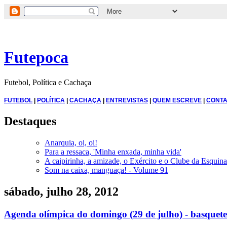
Futepoca
Futebol, Política e Cachaça
FUTEBOL
|
POLÍTICA
|
CACHAÇA
|
ENTREVISTAS
|
QUEM ESCREVE
|
CONTA
Destaques
Anarquia, oi, oi!
Para a ressaca, 'Minha enxada, minha vida'
A caipirinha, a amizade, o Exército e o Clube da Esquina
Som na caixa, manguaça! - Volume 91
sábado, julho 28, 2012
Agenda olímpica do domingo (29 de julho) - basquete