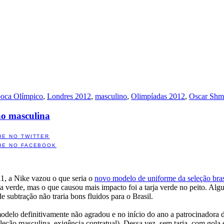
poca Olímpico
,
Londres 2012
,
masculino
,
Olimpíadas 2012
,
Oscar Shm
ão masculina
HE NO TWITTER
HE NO FACEBOOK
11, a Nike vazou o que seria o
novo modelo de uniforme da seleção bras
la verde, mas o que causou mais impacto foi a tarja verde no peito. Alg
 de subtração não traria bons fluidos para o Brasil.
odelo definitivamente não agradou e no início do ano a patrocinadora 
eção masculina, exigência contratual). Dessa vez, sem tarja, com gola