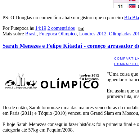
PS: O Douglas no comentário abaixo registrou que o parceiro
Bla Bl
Por
Futepoca
às
14:19
2 comentários
Mais sobre
Brasil
,
Futepoca Olímpico
,
Londres 2012
,
Olimpíadas 20
Sarah Menezes e Felipe Kitadai - começo arrasador d
COMPARTIL
COMPARTIL
"Uma coisa que d
aguentar o tranc
Era assim que 
primeira luta, m
Desde então, Sarah tornou-se uma das maiores vencedoras da modalid
em Paris (2011) e Tóquio (2010),venceu um Grand Slam em Moscou, e
E hoje Sarah Menezes conseguiu fazer história: foi a primeira final 
categoria até 57kg em Pequim/2008.