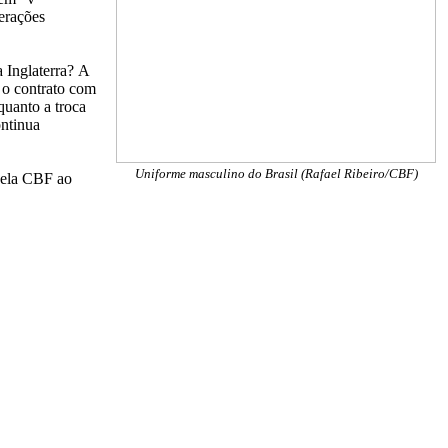
erações
a Inglaterra?
A
 o contrato com
quanto a troca
ontinua
Uniforme masculino do Brasil (Rafael Ribeiro/CBF)
 pela CBF ao