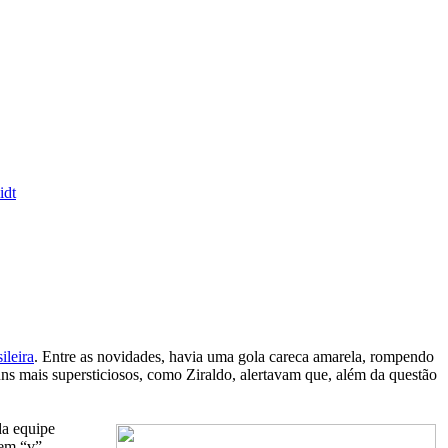
idt
ileira
. Entre as novidades, havia uma gola careca amarela, rompendo
uns mais supersticiosos, como Ziraldo, alertavam que, além da questão
da equipe
 em “v”