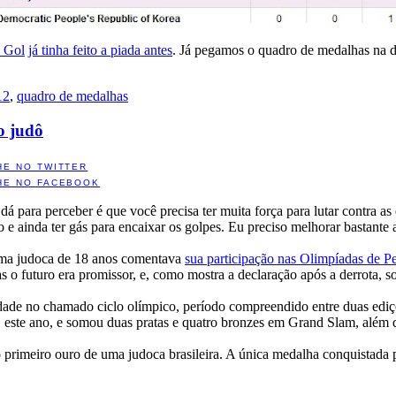
a Gol
já tinha feito a piada antes
. Já pegamos o quadro de medalhas na d
12
,
quadro de medalhas
o judô
HE NO TWITTER
HE NO FACEBOOK
á para perceber é que você precisa ter muita força para lutar contra as e
o e ainda ter gás para encaixar os golpes. Eu preciso melhorar bastante 
uma judoca de 18 anos comentava
sua participação nas Olimpíadas de 
as o futuro era promissor, e, como mostra a declaração após a derrota, sou
ade no chamado ciclo olímpico, período compreendido entre duas ediçõ
ste ano, e somou duas pratas e quatro bronzes em Grand Slam, além d
e o primeiro ouro de uma judoca brasileira. A única medalha conquistad