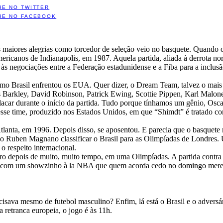
HE NO TWITTER
HE NO FACEBOOK
maiores alegrias como torcedor de seleção veio no basquete. Quando o
ericanos de Indianapolis, em 1987. Aquela partida, aliada à derrota no
 às negociações entre a Federação estadunidense e a Fiba para a inclusã
o Brasil enfrentou os EUA. Quer dizer, o Dream Team, talvez o mais ta
 Barkley, David Robinson, Patrick Ewing, Scottie Pippen, Karl Malone.
acar durante o início da partida. Tudo porque tínhamos um gênio, Oscar
se time, produzido nos Estados Unidos, em que “Shimdt” é tratado com
Atlanta, em 1996. Depois disso, se aposentou. E parecia que o basquet
ino Ruben Magnano classificar o Brasil para as Olimpíadas de Londres
 respeito internacional.
eiro depois de muito, muito tempo, em uma Olimpíadas. A partida contra
vel, com um showzinho à la NBA que quem acorda cedo no domingo mere
sava mesmo de futebol masculino? Enfim, lá está o Brasil e o adversár
 retranca europeia, o jogo é às 11h.