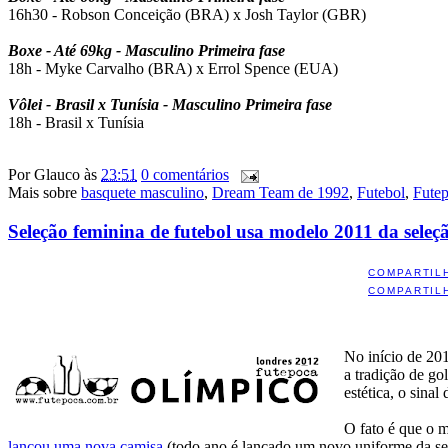
16h30 - Robson Conceição (BRA) x Josh Taylor (GBR)
Boxe - Até 69kg - Masculino Primeira fase
18h - Myke Carvalho (BRA) x Errol Spence (EUA)
Vôlei - Brasil x Tunísia - Masculino Primeira fase
18h - Brasil x Tunísia
Por
Glauco
às
23:51
0 comentários
Mais sobre
basquete masculino
,
Dream Team de 1992
,
Futebol
,
Fute
Seleção feminina de futebol usa modelo 2011 da seleç
COMPARTIL
COMPARTIL
No início de 20
a tradição de go
estética, o sinal
O fato é que o m
lançou uma nova camisa
(todo ano é lançado um novo uniforme da sel