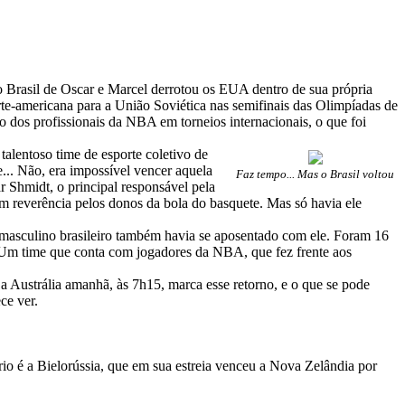
 Brasil de Oscar e Marcel derrotou os EUA dentro de sua própria
rte-americana para a União Soviética nas semifinais das Olimpíadas de
o dos profissionais da NBA em torneios internacionais, o que foi
lentoso time de esporte coletivo de
.. Não, era impossível vencer aquela
Faz tempo... Mas o Brasil voltou
 Shmidt, o principal responsável pela
 reverência pelos donos da bola do basquete. Mas só havia ele
e masculino brasileiro também havia se aposentado com ele. Foram 16
. Um time que conta com jogadores da NBA, que fez frente aos
 a Austrália amanhã, às 7h15, marca esse retorno, e o que se pode
ce ver.
io é a Bielorússia, que em sua estreia venceu a Nova Zelândia por