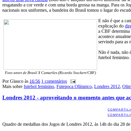
resgatando a cor verde e com uma borda grossa na manga. Para os Jo
nacionais nos uniformes, a bandeira do Brasil tomou o lugar do esc
E não é que a cam
explicação do
dir
a CBF determina q
acontece anualme
servindo para as 
Não é nada, não é
futebol feminino.
Foto antes de Brasil X Camarões (Ricardo Stuckert/CBF)
Por
Glauco
às
16:56
1 comentários
Mais sobre
futebol feminino
,
Futepoca Olímpico
,
Londres 2012
,
Olim
Londres 2012 - aproveitando o momento antes que a
COMPARTIL
COMPARTIL
Quadro de medalhas dos Jogos de Londres 2012, às 14h do dia 28 de j