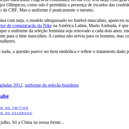
gos Olímpicos, como não é permitida a presença de escudos das confed
udo da CBF. Mas o uniforme é praticamente o mesmo.
isa com tarja, o modelo ultrapassado no futebol masculino, apareceu n
etor de comunicação da Nike
na América Latina, Mario Andrada, é que
ue o uniforme da seleção feminina seja renovado a cada dois anos, en
nte para o time masculino. A camisa não serviu para os homens, mas c
mulheres.
 nada, a questão parece ser bem simbólica e reflete o tratamento dado
píadas 2012
,
uniforme da seleção brasileira
cabe
HE NO TWITTER
HE NO FACEBOOK
ulho. Só a China na nossa frente...