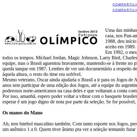
COMPARTIL
COMPARTIL
Uma das minhas 
casa, nos Pan-am
1988, deu início
aceito em 1989.
Em 1992, o mesm
todos os tempos. Michael Jordan, Magic Johnson, Larry Bird, Charles
equipe, mas o Brasil aguentou bravamente, mantendo-se à frente no pl
queda ianque em 1987. Lembro de ver um documentário a respeito des
àquela altura, o resto do time era sofrível.
Mesmo veterano, Oscar ainda ajudaria o Brasil a ir para os Jogos de 
anos sem participar de uma edição dos Jogos, até a equipe do argent
poderosos norte-americanos na casa deles e que voltaram a conta com o
Por isso, amanhã, espero poder voltar a vibrar com o basquete brasil
esperar é um jogo digno de nota por parte da seleção. Se for possí
Os manos do Mano
Ah, tem futebol masculino também. Com tanto esporte nos Jogos, preci
um anêmico 1 a 0. Quem tiver ânimo pra ver a seleção tentando furar a