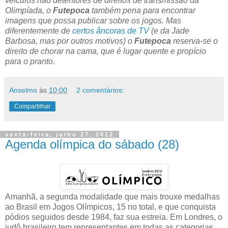
veículos não detentores de direitos de transmissão da
Olimpíada, o
Futepoca
também pena para encontrar
imagens que possa publicar sobre os jogos. Mas
diferentemente de
certos âncoras de TV
(e da Jade
Barbosa, mas por outros motivos) o
Futepoca
reserva-se o
direito de chorar na cama, que é lugar quente e propício
para o pranto.
Anselmo
às
10:00
2 comentários:
Compartilhar
sexta-feira, julho 27, 2012
Agenda olímpica do sábado (28)
Amanhã, a segunda modalidade que mais trouxe medalhas
ao Brasil em Jogos Olímpicos, 15 no total, e que conquista
pódios seguidos desde 1984, faz sua estreia. Em Londres, o
judô brasileiro tem representantes em todas as categorias,