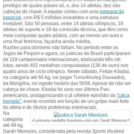
privlégio de quatro países só, e, dos 14 atletas, dez são
cabeças de chave. A equipe contou com uma
preparação
especial
, com R$ 5 milhões investidos e uma estrutura
invejável. São 50 pessoas, entre 14 atletas olímpicos, 18
atletas de suporte e 18 da comissão técnica, que têm como
meta conquistar quatro pódios, com ao menos um ouro e
uma final feminina, façanha ainda inédita.
Razões para otimismo não faltam. No período entre os
Jogos de Pequim e agora, os judocas do Brasil participaram
de 119 campeonatos internacionais, totalizando três mil
lutas, sendo 402 medalhas conquistadas (136 de ouro) nos
quatro anos de ciclo olímpico. Neste sábado, Felipe Kitadai,
na categoria até 60 kg, vai pegar Tumurkhuleg Davaadorj,
da Mongólia, no ingrato horário das 5h58. Apesar de não ser
cabeça de chave, Kitadai foi ouro nos últimos Pan-
americanos, protagonizando o já célebre episódio da
“calça
borrada”
, evento ocorrido em função de um golpe mais forte
do atleta e de óbvios problemas estomacais.
Na
categoria
A primeira medalha brasileira virá com Sarah Menezes?
até 48 kg,
Sarah Menezes, considerada pela revista
Sports Illustred