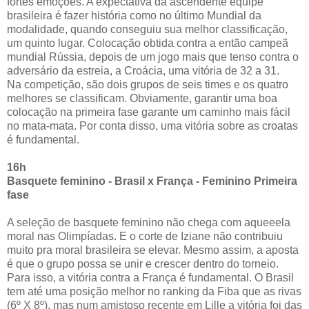
fortes emoções. A expectativa da ascendente equipe
brasileira é fazer história como no último Mundial da
modalidade, quando conseguiu sua melhor classificação,
um quinto lugar. Colocação obtida contra a então campeã
mundial Rússia, depois de um jogo mais que tenso contra o
adversário da estreia, a Croácia, uma vitória de 32 a 31.
Na competição, são dois grupos de seis times e os quatro
melhores se classificam. Obviamente, garantir uma boa
colocação na primeira fase garante um caminho mais fácil
no mata-mata. Por conta disso, uma vitória sobre as croatas
é fundamental.
16h
Basquete feminino - Brasil x França - Feminino Primeira
fase
A seleção de basquete feminino não chega com aqueeela
moral nas Olimpíadas. E o corte de Iziane não contribuiu
muito pra moral brasileira se elevar. Mesmo assim, a aposta
é que o grupo possa se unir e crescer dentro do torneio.
Para isso, a vitória contra a França é fundamental. O Brasil
tem até uma posição melhor no ranking da Fiba que as rivas
(6º X 8º), mas num amistoso recente em Lille a vitória foi das