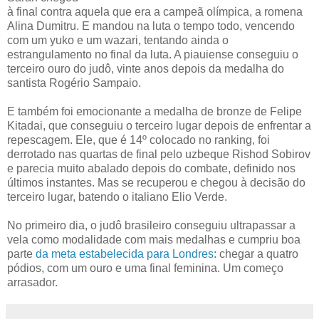
à final contra aquela que era a campeã olímpica, a romena
Alina Dumitru. E mandou na luta o tempo todo, vencendo
com um yuko e um wazari, tentando ainda o
estrangulamento no final da luta. A piauiense conseguiu o
terceiro ouro do judô, vinte anos depois da medalha do
santista Rogério Sampaio.
E também foi emocionante a medalha de bronze de Felipe
Kitadai, que conseguiu o terceiro lugar depois de enfrentar a
repescagem. Ele, que é 14º colocado no ranking, foi
derrotado nas quartas de final pelo uzbeque Rishod Sobirov
e parecia muito abalado depois do combate, definido nos
últimos instantes. Mas se recuperou e chegou à decisão do
terceiro lugar, batendo o italiano Elio Verde.
No primeiro dia, o judô brasileiro conseguiu ultrapassar a
vela como modalidade com mais medalhas e cumpriu boa
parte
da meta estabelecida para Londres
: chegar a quatro
pódios, com um ouro e uma final feminina. Um começo
arrasador.