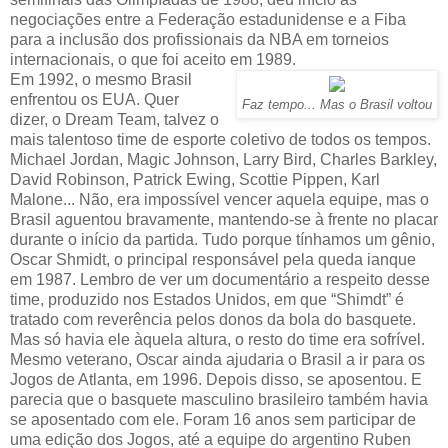
negociações entre a Federação estadunidense e a Fiba
para a inclusão dos profissionais da NBA em torneios
internacionais, o que foi aceito em 1989.
Em 1992, o mesmo Brasil
enfrentou os EUA. Quer
Faz tempo... Mas o Brasil voltou
dizer, o Dream Team, talvez o
mais talentoso time de esporte coletivo de todos os tempos.
Michael Jordan, Magic Johnson, Larry Bird, Charles Barkley,
David Robinson, Patrick Ewing, Scottie Pippen, Karl
Malone... Não, era impossível vencer aquela equipe, mas o
Brasil aguentou bravamente, mantendo-se à frente no placar
durante o início da partida. Tudo porque tínhamos um gênio,
Oscar Shmidt, o principal responsável pela queda ianque
em 1987. Lembro de ver um documentário a respeito desse
time, produzido nos Estados Unidos, em que “Shimdt” é
tratado com reverência pelos donos da bola do basquete.
Mas só havia ele àquela altura, o resto do time era sofrível.
Mesmo veterano, Oscar ainda ajudaria o Brasil a ir para os
Jogos de Atlanta, em 1996. Depois disso, se aposentou. E
parecia que o basquete masculino brasileiro também havia
se aposentado com ele. Foram 16 anos sem participar de
uma edição dos Jogos, até a equipe do argentino Ruben