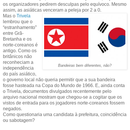
os organizadores pedirem desculpas pelo equívoco. Mesmo
assim, as asiáticas venceram a peleja por 2 a 0.
Mas o
Trivela
lembrou que o
“estranhamento”
entre Grã-
Bretanha e os
norte-coreanos é
antigo. Como os
britânicos não
reconheciam a
Bandeiras bem diferentes, não?
independência
do país asiático,
o governo local não queria permitir que a sua bandeira
fosse hasteada na Copa do Mundo de 1966. E, ainda conta
o Trivela, documentos divulgados recentemente pelo
arquivo nacional mostram que chegou-se a cogitar que os
vistos de entrada para os jogadores norte-coreanos fossem
negados.
Como questionaria uma candidata à prefeitura, coincidência
ou sabotagem?