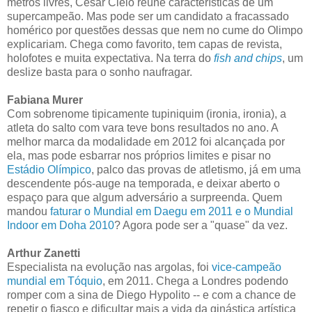
metros livres, Cesar Cielo reúne características de um
supercampeão. Mas pode ser um candidato a fracassado
homérico por questões dessas que nem no cume do Olimpo
explicariam. Chega como favorito, tem capas de revista,
holofotes e muita expectativa. Na terra do
fish and chips
, um
deslize basta para o sonho naufragar.
Fabiana Murer
Com sobrenome tipicamente tupiniquim (ironia, ironia), a
atleta do salto com vara teve bons resultados no ano. A
melhor marca da modalidade em 2012 foi alcançada por
ela, mas pode esbarrar nos próprios limites e pisar no
Estádio Olímpico
, palco das provas de atletismo, já em uma
descendente pós-auge na temporada, e deixar aberto o
espaço para que algum adversário a surpreenda. Quem
mandou
faturar o Mundial em Daegu em 2011 e o Mundial
Indoor em Doha 2010
? Agora pode ser a "quase" da vez.
Arthur Zanetti
Especialista na evolução nas argolas, foi
vice-campeão
mundial em Tóquio
, em 2011. Chega a Londres podendo
romper com a sina de Diego Hypolito -- e com a chance de
repetir o fiasco e dificultar mais a vida da ginástica artística