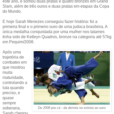
este ano, e somou duas pratas e quatro bronzes em Grand
Slam, além de três ouros e duas pratas em etapas da Copa
do Mundo.
E hoje Sarah Menezes conseguiu fazer história: foi a
primeira final e o primeiro ouro de uma judoca brasileira. A
única medalha conquistada por uma mulher nos tatames
tinha sido de Ketleyn Quadros, bronze na categoria até 57kg
em Pequim/2008.
Após uma
trajetória de
combates em
que mostrou
muita
maturidade,
controlando a
luta quando
preciso, e
quase
sempre
soberana,
De 2008 pra cá - da derrota na estreia ao ouro
Sarah chegou