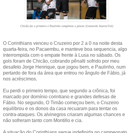
Chicão fez o primeiro e Paulinho completou o placar (Leonardo Soares/Uol)
O Corinthians venceu o Cruzeiro por 2 a 0 na noite desta
quarta-feira, no Pacaembu, e manteve boa sequencia, algo
interrompida com o empate frente à Lusa no sábado. Os
gols foram de Chicão, cobrando pênalti sofrido por meu
desafeto Jorge Henrique, que jogou bem, e Paulinho, num
pertardo de fora da área que entrou no ângulo de Fábio, já
nos acréscimos.
Eu perdi o primeiro tempo, que segundo a crônica, foi
marcado por domínio corintiano e grandes defesas de
Fábio. No segundo, O Timão começou bem, o Cruzeiro
equilibrou e os donos da casa recuaram para tentar os
contra-ataques. Os alvinegros criaram algumas chances e
não sofreram tanto com Montillo e cia.
A situação do Corinthians segue indefinida no campeonato.