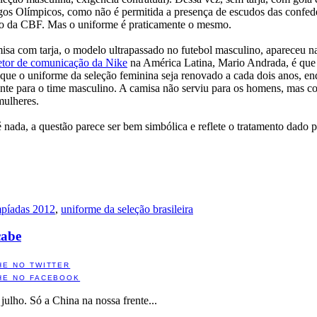
gos Olímpicos, como não é permitida a presença de escudos das confed
udo da CBF. Mas o uniforme é praticamente o mesmo.
isa com tarja, o modelo ultrapassado no futebol masculino, apareceu n
etor de comunicação da Nike
na América Latina, Mario Andrada, é que
ue o uniforme da seleção feminina seja renovado a cada dois anos, en
nte para o time masculino. A camisa não serviu para os homens, mas c
mulheres.
 nada, a questão parece ser bem simbólica e reflete o tratamento dado
píadas 2012
,
uniforme da seleção brasileira
cabe
HE NO TWITTER
HE NO FACEBOOK
ulho. Só a China na nossa frente...