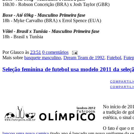
16h30 - Robson Conceição (BRA) x Josh Taylor (GBR)
Boxe - Até 69kg - Masculino Primeira fase
18h - Myke Carvalho (BRA) x Errol Spence (EUA)
Vôlei - Brasil x Tunísia - Masculino Primeira fase
18h - Brasil x Tunísia
Por
Glauco
às
23:51
0 comentários
Mais sobre
basquete masculino
,
Dream Team de 1992
,
Futebol
,
Fute
Seleção feminina de futebol usa modelo 2011 da seleç
COMPARTIL
COMPARTIL
No início de 20
a tradição de go
estética, o sinal
O fato é que o m
lançou uma nova camisa
(todo ano é lançado um novo uniforme da sel