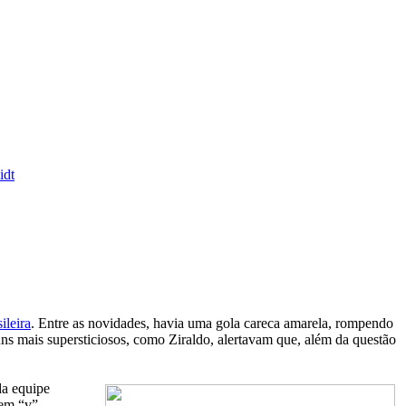
idt
ileira
. Entre as novidades, havia uma gola careca amarela, rompendo
uns mais supersticiosos, como Ziraldo, alertavam que, além da questão
da equipe
 em “v”