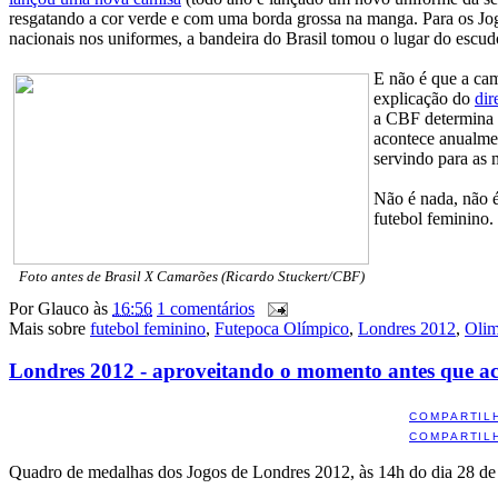
resgatando a cor verde e com uma borda grossa na manga. Para os Jo
nacionais nos uniformes, a bandeira do Brasil tomou o lugar do esc
E não é que a cam
explicação do
dir
a CBF determina q
acontece anualme
servindo para as 
Não é nada, não é
futebol feminino.
Foto antes de Brasil X Camarões (Ricardo Stuckert/CBF)
Por
Glauco
às
16:56
1 comentários
Mais sobre
futebol feminino
,
Futepoca Olímpico
,
Londres 2012
,
Olim
Londres 2012 - aproveitando o momento antes que a
COMPARTIL
COMPARTIL
Quadro de medalhas dos Jogos de Londres 2012, às 14h do dia 28 de j