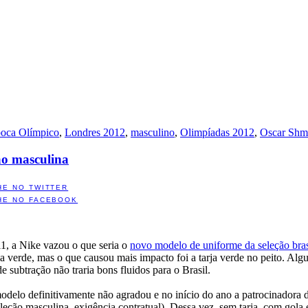
poca Olímpico
,
Londres 2012
,
masculino
,
Olimpíadas 2012
,
Oscar Shm
ão masculina
HE NO TWITTER
HE NO FACEBOOK
11, a Nike vazou o que seria o
novo modelo de uniforme da seleção bras
la verde, mas o que causou mais impacto foi a tarja verde no peito. Alg
 de subtração não traria bons fluidos para o Brasil.
odelo definitivamente não agradou e no início do ano a patrocinadora 
eção masculina, exigência contratual). Dessa vez, sem tarja, com gola