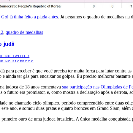
a Gol
já tinha feito a piada antes
. Já pegamos o quadro de medalhas na d
12
,
quadro de medalhas
o judô
HE NO TWITTER
HE NO FACEBOOK
á para perceber é que você precisa ter muita força para lutar contra as e
o e ainda ter gás para encaixar os golpes. Eu preciso melhorar bastante 
uma judoca de 18 anos comentava
sua participação nas Olimpíadas de 
as o futuro era promissor, e, como mostra a declaração após a derrota, sou
ade no chamado ciclo olímpico, período compreendido entre duas ediçõ
ste ano, e somou duas pratas e quatro bronzes em Grand Slam, além d
e o primeiro ouro de uma judoca brasileira. A única medalha conquistad