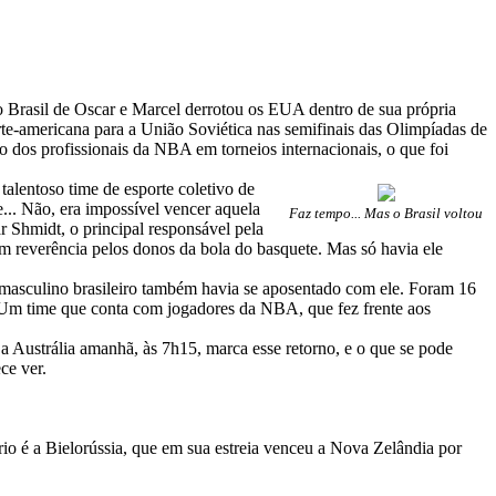
 Brasil de Oscar e Marcel derrotou os EUA dentro de sua própria
rte-americana para a União Soviética nas semifinais das Olimpíadas de
o dos profissionais da NBA em torneios internacionais, o que foi
lentoso time de esporte coletivo de
.. Não, era impossível vencer aquela
Faz tempo... Mas o Brasil voltou
 Shmidt, o principal responsável pela
 reverência pelos donos da bola do basquete. Mas só havia ele
e masculino brasileiro também havia se aposentado com ele. Foram 16
. Um time que conta com jogadores da NBA, que fez frente aos
 a Austrália amanhã, às 7h15, marca esse retorno, e o que se pode
ce ver.
io é a Bielorússia, que em sua estreia venceu a Nova Zelândia por