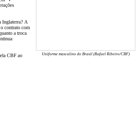
erações
a Inglaterra?
A
 o contrato com
quanto a troca
ontinua
Uniforme masculino do Brasil (Rafael Ribeiro/CBF)
 pela CBF ao