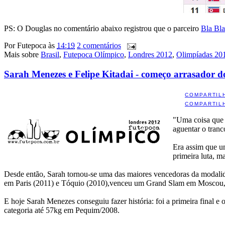
PS: O Douglas no comentário abaixo registrou que o parceiro
Bla Bl
Por
Futepoca
às
14:19
2 comentários
Mais sobre
Brasil
,
Futepoca Olímpico
,
Londres 2012
,
Olimpíadas 20
Sarah Menezes e Felipe Kitadai - começo arrasador d
COMPARTIL
COMPARTIL
"Uma coisa que d
aguentar o tranc
Era assim que 
primeira luta, m
Desde então, Sarah tornou-se uma das maiores vencedoras da modalid
em Paris (2011) e Tóquio (2010),venceu um Grand Slam em Moscou, e
E hoje Sarah Menezes conseguiu fazer história: foi a primeira final 
categoria até 57kg em Pequim/2008.