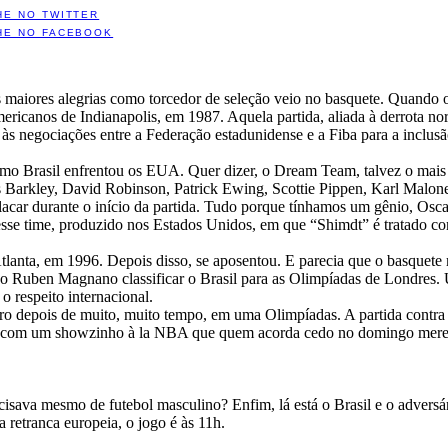
HE NO TWITTER
HE NO FACEBOOK
maiores alegrias como torcedor de seleção veio no basquete. Quando o
ericanos de Indianapolis, em 1987. Aquela partida, aliada à derrota no
 às negociações entre a Federação estadunidense e a Fiba para a inclusã
o Brasil enfrentou os EUA. Quer dizer, o Dream Team, talvez o mais ta
 Barkley, David Robinson, Patrick Ewing, Scottie Pippen, Karl Malone.
acar durante o início da partida. Tudo porque tínhamos um gênio, Oscar
se time, produzido nos Estados Unidos, em que “Shimdt” é tratado com
Atlanta, em 1996. Depois disso, se aposentou. E parecia que o basquet
ino Ruben Magnano classificar o Brasil para as Olimpíadas de Londres
 respeito internacional.
eiro depois de muito, muito tempo, em uma Olimpíadas. A partida contra
vel, com um showzinho à la NBA que quem acorda cedo no domingo mere
sava mesmo de futebol masculino? Enfim, lá está o Brasil e o adversár
 retranca europeia, o jogo é às 11h.