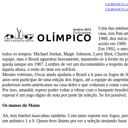
COMPARTIL
COMPARTIL
Uma das minhas 
casa, nos Pan-am
1988, deu início
aceito em 1989.
Em 1992, o mesm
todos os tempos. Michael Jordan, Magic Johnson, Larry Bird, Charles
equipe, mas o Brasil aguentou bravamente, mantendo-se à frente no pl
queda ianque em 1987. Lembro de ver um documentário a respeito des
àquela altura, o resto do time era sofrível.
Mesmo veterano, Oscar ainda ajudaria o Brasil a ir para os Jogos de 
anos sem participar de uma edição dos Jogos, até a equipe do argent
poderosos norte-americanos na casa deles e que voltaram a conta com o
Por isso, amanhã, espero poder voltar a vibrar com o basquete brasil
esperar é um jogo digno de nota por parte da seleção. Se for possí
Os manos do Mano
Ah, tem futebol masculino também. Com tanto esporte nos Jogos, preci
um anêmico 1 a 0. Quem tiver ânimo pra ver a seleção tentando furar a