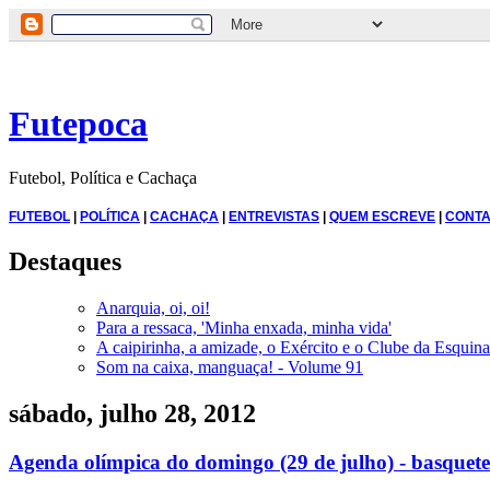
Futepoca
Futebol, Política e Cachaça
FUTEBOL
|
POLÍTICA
|
CACHAÇA
|
ENTREVISTAS
|
QUEM ESCREVE
|
CONTA
Destaques
Anarquia, oi, oi!
Para a ressaca, 'Minha enxada, minha vida'
A caipirinha, a amizade, o Exército e o Clube da Esquina
Som na caixa, manguaça! - Volume 91
sábado, julho 28, 2012
Agenda olímpica do domingo (29 de julho) - basquete