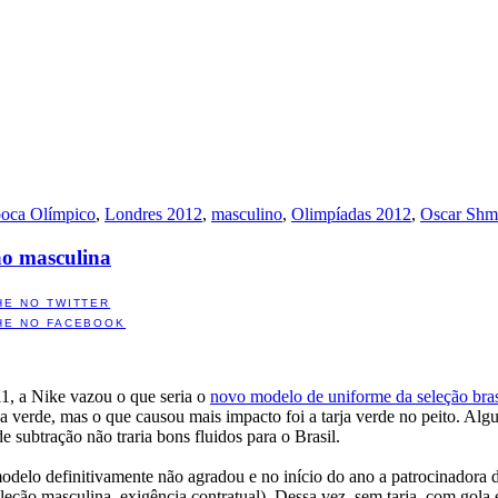
poca Olímpico
,
Londres 2012
,
masculino
,
Olimpíadas 2012
,
Oscar Shm
ão masculina
HE NO TWITTER
HE NO FACEBOOK
11, a Nike vazou o que seria o
novo modelo de uniforme da seleção bras
la verde, mas o que causou mais impacto foi a tarja verde no peito. Alg
 de subtração não traria bons fluidos para o Brasil.
odelo definitivamente não agradou e no início do ano a patrocinadora 
eção masculina, exigência contratual). Dessa vez, sem tarja, com gola