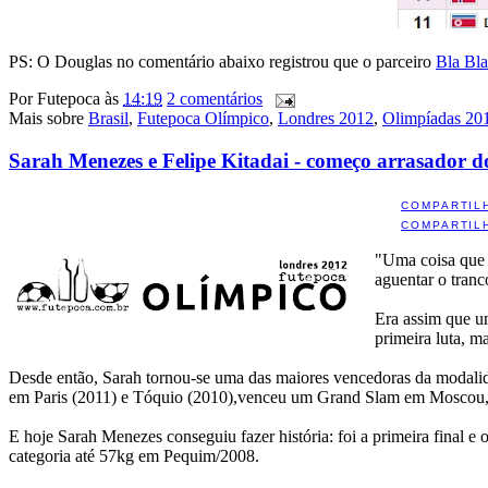
PS: O Douglas no comentário abaixo registrou que o parceiro
Bla Bl
Por
Futepoca
às
14:19
2 comentários
Mais sobre
Brasil
,
Futepoca Olímpico
,
Londres 2012
,
Olimpíadas 20
Sarah Menezes e Felipe Kitadai - começo arrasador d
COMPARTIL
COMPARTIL
"Uma coisa que d
aguentar o tranc
Era assim que 
primeira luta, m
Desde então, Sarah tornou-se uma das maiores vencedoras da modalid
em Paris (2011) e Tóquio (2010),venceu um Grand Slam em Moscou, e
E hoje Sarah Menezes conseguiu fazer história: foi a primeira final 
categoria até 57kg em Pequim/2008.