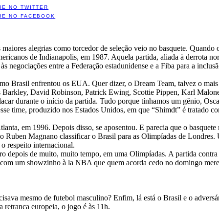
HE NO TWITTER
HE NO FACEBOOK
maiores alegrias como torcedor de seleção veio no basquete. Quando o
ericanos de Indianapolis, em 1987. Aquela partida, aliada à derrota no
 às negociações entre a Federação estadunidense e a Fiba para a inclusã
o Brasil enfrentou os EUA. Quer dizer, o Dream Team, talvez o mais ta
 Barkley, David Robinson, Patrick Ewing, Scottie Pippen, Karl Malone.
acar durante o início da partida. Tudo porque tínhamos um gênio, Oscar
se time, produzido nos Estados Unidos, em que “Shimdt” é tratado com
Atlanta, em 1996. Depois disso, se aposentou. E parecia que o basquet
ino Ruben Magnano classificar o Brasil para as Olimpíadas de Londres
 respeito internacional.
eiro depois de muito, muito tempo, em uma Olimpíadas. A partida contra
vel, com um showzinho à la NBA que quem acorda cedo no domingo mere
sava mesmo de futebol masculino? Enfim, lá está o Brasil e o adversár
 retranca europeia, o jogo é às 11h.