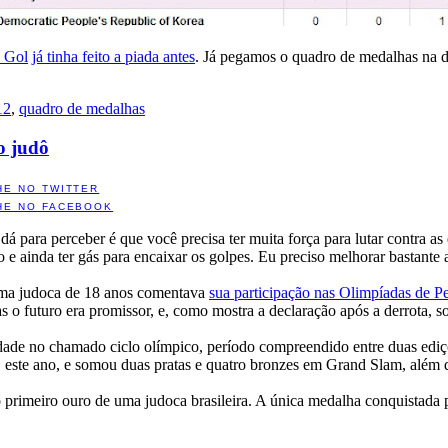
a Gol
já tinha feito a piada antes
. Já pegamos o quadro de medalhas na d
12
,
quadro de medalhas
o judô
HE NO TWITTER
HE NO FACEBOOK
á para perceber é que você precisa ter muita força para lutar contra as e
o e ainda ter gás para encaixar os golpes. Eu preciso melhorar bastante 
uma judoca de 18 anos comentava
sua participação nas Olimpíadas de 
as o futuro era promissor, e, como mostra a declaração após a derrota, sou
ade no chamado ciclo olímpico, período compreendido entre duas ediçõ
ste ano, e somou duas pratas e quatro bronzes em Grand Slam, além d
e o primeiro ouro de uma judoca brasileira. A única medalha conquistad