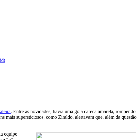
idt
ileira
. Entre as novidades, havia uma gola careca amarela, rompendo
uns mais supersticiosos, como Ziraldo, alertavam que, além da questão
da equipe
 em “v”