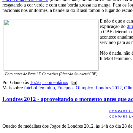
resgatando a cor verde e com uma borda grossa na manga. Para os Jo
nacionais nos uniformes, a bandeira do Brasil tomou o lugar do esc
E não é que a cam
explicação do
dir
a CBF determina q
acontece anualme
servindo para as 
Não é nada, não é
futebol feminino.
Foto antes de Brasil X Camarões (Ricardo Stuckert/CBF)
Por
Glauco
às
16:56
1 comentários
Mais sobre
futebol feminino
,
Futepoca Olímpico
,
Londres 2012
,
Olim
Londres 2012 - aproveitando o momento antes que a
COMPARTIL
COMPARTIL
Quadro de medalhas dos Jogos de Londres 2012, às 14h do dia 28 de j