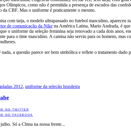
gos Olímpicos, como não é permitida a presença de escudos das confed
udo da CBF. Mas o uniforme é praticamente o mesmo.
isa com tarja, o modelo ultrapassado no futebol masculino, apareceu n
etor de comunicação da Nike
na América Latina, Mario Andrada, é que
ue o uniforme da seleção feminina seja renovado a cada dois anos, en
nte para o time masculino. A camisa não serviu para os homens, mas c
mulheres.
 nada, a questão parece ser bem simbólica e reflete o tratamento dado
píadas 2012
,
uniforme da seleção brasileira
cabe
HE NO TWITTER
HE NO FACEBOOK
ulho. Só a China na nossa frente...