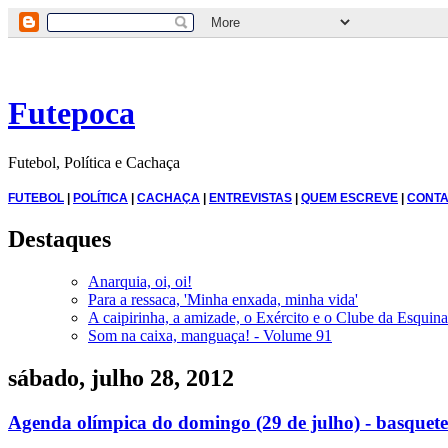
Futepoca
Futebol, Política e Cachaça
FUTEBOL
|
POLÍTICA
|
CACHAÇA
|
ENTREVISTAS
|
QUEM ESCREVE
|
CONTA
Destaques
Anarquia, oi, oi!
Para a ressaca, 'Minha enxada, minha vida'
A caipirinha, a amizade, o Exército e o Clube da Esquina
Som na caixa, manguaça! - Volume 91
sábado, julho 28, 2012
Agenda olímpica do domingo (29 de julho) - basquete