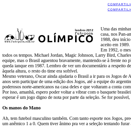
COMPARTIL
COMPARTIL
Uma das minhas 
casa, nos Pan-am
1988, deu início
aceito em 1989.
Em 1992, o mesm
todos os tempos. Michael Jordan, Magic Johnson, Larry Bird, Charles
equipe, mas o Brasil aguentou bravamente, mantendo-se à frente no pl
queda ianque em 1987. Lembro de ver um documentário a respeito des
àquela altura, o resto do time era sofrível.
Mesmo veterano, Oscar ainda ajudaria o Brasil a ir para os Jogos de 
anos sem participar de uma edição dos Jogos, até a equipe do argent
poderosos norte-americanos na casa deles e que voltaram a conta com o
Por isso, amanhã, espero poder voltar a vibrar com o basquete brasil
esperar é um jogo digno de nota por parte da seleção. Se for possí
Os manos do Mano
Ah, tem futebol masculino também. Com tanto esporte nos Jogos, preci
um anêmico 1 a 0. Quem tiver ânimo pra ver a seleção tentando furar a