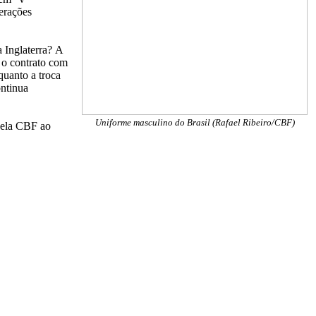
erações
a Inglaterra?
A
 o contrato com
quanto a troca
ontinua
Uniforme masculino do Brasil (Rafael Ribeiro/CBF)
 pela CBF ao