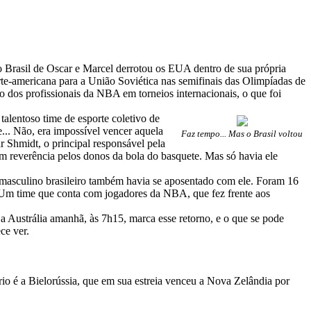
 Brasil de Oscar e Marcel derrotou os EUA dentro de sua própria
rte-americana para a União Soviética nas semifinais das Olimpíadas de
o dos profissionais da NBA em torneios internacionais, o que foi
lentoso time de esporte coletivo de
.. Não, era impossível vencer aquela
Faz tempo... Mas o Brasil voltou
 Shmidt, o principal responsável pela
 reverência pelos donos da bola do basquete. Mas só havia ele
e masculino brasileiro também havia se aposentado com ele. Foram 16
. Um time que conta com jogadores da NBA, que fez frente aos
 a Austrália amanhã, às 7h15, marca esse retorno, e o que se pode
ce ver.
io é a Bielorússia, que em sua estreia venceu a Nova Zelândia por