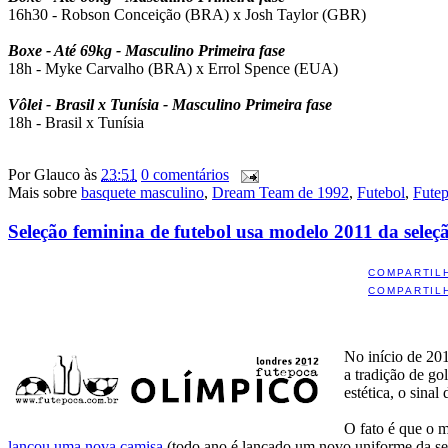
16h30 - Robson Conceição (BRA) x Josh Taylor (GBR)
Boxe - Até 69kg - Masculino Primeira fase
18h - Myke Carvalho (BRA) x Errol Spence (EUA)
Vôlei - Brasil x Tunísia - Masculino Primeira fase
18h - Brasil x Tunísia
Por
Glauco
às
23:51
0 comentários
Mais sobre
basquete masculino
,
Dream Team de 1992
,
Futebol
,
Fute
Seleção feminina de futebol usa modelo 2011 da seleç
COMPARTIL
COMPARTIL
No início de 20
a tradição de go
estética, o sinal
O fato é que o m
lançou uma nova camisa
(todo ano é lançado um novo uniforme da sel