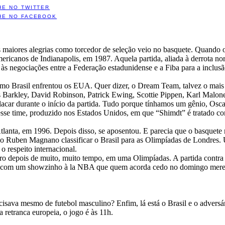
HE NO TWITTER
HE NO FACEBOOK
maiores alegrias como torcedor de seleção veio no basquete. Quando o
ericanos de Indianapolis, em 1987. Aquela partida, aliada à derrota no
 às negociações entre a Federação estadunidense e a Fiba para a inclusã
o Brasil enfrentou os EUA. Quer dizer, o Dream Team, talvez o mais ta
 Barkley, David Robinson, Patrick Ewing, Scottie Pippen, Karl Malone.
acar durante o início da partida. Tudo porque tínhamos um gênio, Oscar
se time, produzido nos Estados Unidos, em que “Shimdt” é tratado com
Atlanta, em 1996. Depois disso, se aposentou. E parecia que o basquet
ino Ruben Magnano classificar o Brasil para as Olimpíadas de Londres
 respeito internacional.
eiro depois de muito, muito tempo, em uma Olimpíadas. A partida contra
vel, com um showzinho à la NBA que quem acorda cedo no domingo mere
sava mesmo de futebol masculino? Enfim, lá está o Brasil e o adversár
 retranca europeia, o jogo é às 11h.