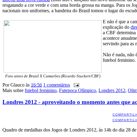
resgatando a cor verde e com uma borda grossa na manga. Para os Jo
nacionais nos uniformes, a bandeira do Brasil tomou o lugar do esc
E não é que a cam
explicação do
dir
a CBF determina q
acontece anualme
servindo para as 
Não é nada, não é
futebol feminino.
Foto antes de Brasil X Camarões (Ricardo Stuckert/CBF)
Por
Glauco
às
16:56
1 comentários
Mais sobre
futebol feminino
,
Futepoca Olímpico
,
Londres 2012
,
Olim
Londres 2012 - aproveitando o momento antes que a
COMPARTIL
COMPARTIL
Quadro de medalhas dos Jogos de Londres 2012, às 14h do dia 28 de j