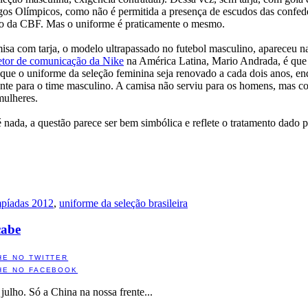
gos Olímpicos, como não é permitida a presença de escudos das confed
udo da CBF. Mas o uniforme é praticamente o mesmo.
isa com tarja, o modelo ultrapassado no futebol masculino, apareceu n
etor de comunicação da Nike
na América Latina, Mario Andrada, é que
ue o uniforme da seleção feminina seja renovado a cada dois anos, en
nte para o time masculino. A camisa não serviu para os homens, mas c
mulheres.
 nada, a questão parece ser bem simbólica e reflete o tratamento dado
píadas 2012
,
uniforme da seleção brasileira
cabe
HE NO TWITTER
HE NO FACEBOOK
ulho. Só a China na nossa frente...