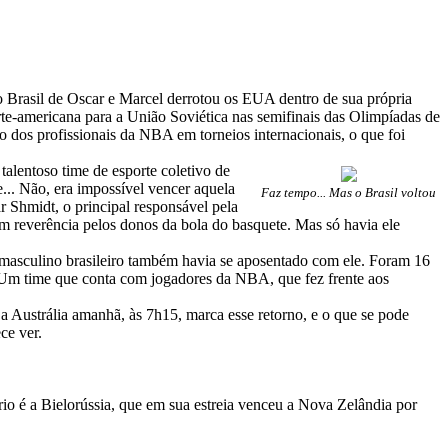
 Brasil de Oscar e Marcel derrotou os EUA dentro de sua própria
rte-americana para a União Soviética nas semifinais das Olimpíadas de
o dos profissionais da NBA em torneios internacionais, o que foi
lentoso time de esporte coletivo de
.. Não, era impossível vencer aquela
Faz tempo... Mas o Brasil voltou
 Shmidt, o principal responsável pela
 reverência pelos donos da bola do basquete. Mas só havia ele
e masculino brasileiro também havia se aposentado com ele. Foram 16
. Um time que conta com jogadores da NBA, que fez frente aos
 a Austrália amanhã, às 7h15, marca esse retorno, e o que se pode
ce ver.
io é a Bielorússia, que em sua estreia venceu a Nova Zelândia por