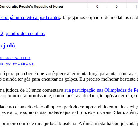
a Gol
já tinha feito a piada antes
. Já pegamos o quadro de medalhas na d
12
,
quadro de medalhas
o judô
HE NO TWITTER
HE NO FACEBOOK
á para perceber é que você precisa ter muita força para lutar contra as e
o e ainda ter gás para encaixar os golpes. Eu preciso melhorar bastante 
uma judoca de 18 anos comentava
sua participação nas Olimpíadas de 
as o futuro era promissor, e, como mostra a declaração após a derrota, sou
ade no chamado ciclo olímpico, período compreendido entre duas ediçõ
ste ano, e somou duas pratas e quatro bronzes em Grand Slam, além d
e o primeiro ouro de uma judoca brasileira. A única medalha conquistad