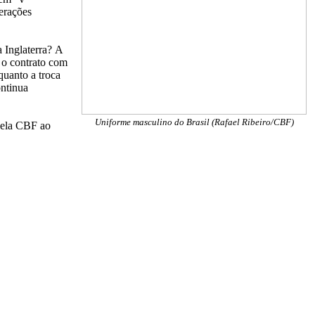
erações
a Inglaterra?
A
 o contrato com
quanto a troca
ontinua
Uniforme masculino do Brasil (Rafael Ribeiro/CBF)
 pela CBF ao