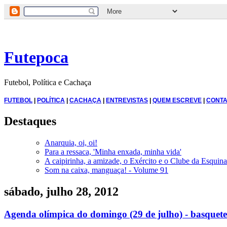
Futepoca
Futebol, Política e Cachaça
FUTEBOL
|
POLÍTICA
|
CACHAÇA
|
ENTREVISTAS
|
QUEM ESCREVE
|
CONTA
Destaques
Anarquia, oi, oi!
Para a ressaca, 'Minha enxada, minha vida'
A caipirinha, a amizade, o Exército e o Clube da Esquina
Som na caixa, manguaça! - Volume 91
sábado, julho 28, 2012
Agenda olímpica do domingo (29 de julho) - basquete