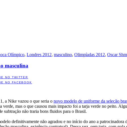
poca Olímpico
,
Londres 2012
,
masculino
,
Olimpíadas 2012
,
Oscar Shm
ão masculina
HE NO TWITTER
HE NO FACEBOOK
11, a Nike vazou o que seria o
novo modelo de uniforme da seleção bras
la verde, mas o que causou mais impacto foi a tarja verde no peito. Alg
 de subtração não traria bons fluidos para o Brasil.
odelo definitivamente não agradou e no início do ano a patrocinadora 
eção masculina, exigência contratual). Dessa vez, sem tarja, com gola