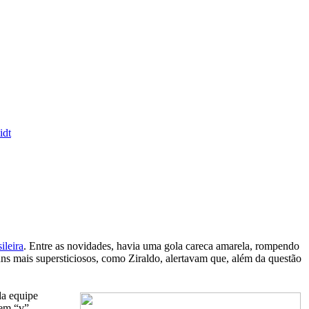
idt
ileira
. Entre as novidades, havia uma gola careca amarela, rompendo
uns mais supersticiosos, como Ziraldo, alertavam que, além da questão
da equipe
 em “v”