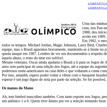
COMPARTIL
COMPARTIL
Uma das minhas 
casa, nos Pan-am
1988, deu início
aceito em 1989.
Em 1992, o mesm
todos os tempos. Michael Jordan, Magic Johnson, Larry Bird, Charles
equipe, mas o Brasil aguentou bravamente, mantendo-se à frente no pl
queda ianque em 1987. Lembro de ver um documentário a respeito des
àquela altura, o resto do time era sofrível.
Mesmo veterano, Oscar ainda ajudaria o Brasil a ir para os Jogos de 
anos sem participar de uma edição dos Jogos, até a equipe do argent
poderosos norte-americanos na casa deles e que voltaram a conta com o
Por isso, amanhã, espero poder voltar a vibrar com o basquete brasil
esperar é um jogo digno de nota por parte da seleção. Se for possí
Os manos do Mano
Ah, tem futebol masculino também. Com tanto esporte nos Jogos, preci
um anêmico 1 a 0. Quem tiver ânimo pra ver a seleção tentando furar a