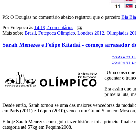
PS: O Douglas no comentário abaixo registrou que o parceiro
Bla Bl
Por
Futepoca
às
14:19
2 comentários
Mais sobre
Brasil
,
Futepoca Olímpico
,
Londres 2012
,
Olimpíadas 20
Sarah Menezes e Felipe Kitadai - começo arrasador d
COMPARTIL
COMPARTIL
"Uma coisa que d
aguentar o tranc
Era assim que 
primeira luta, m
Desde então, Sarah tornou-se uma das maiores vencedoras da modalid
em Paris (2011) e Tóquio (2010),venceu um Grand Slam em Moscou, e
E hoje Sarah Menezes conseguiu fazer história: foi a primeira final 
categoria até 57kg em Pequim/2008.