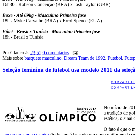
16h30 - Robson Conceição (BRA) x Josh Taylor (GBR)
Boxe - Até 69kg - Masculino Primeira fase
18h - Myke Carvalho (BRA) x Errol Spence (EUA)
Vôlei - Brasil x Tunísia - Masculino Primeira fase
18h - Brasil x Tunísia
Por
Glauco
às
23:51
0 comentários
Mais sobre
basquete masculino
,
Dream Team de 1992
,
Futebol
,
Fute
Seleção feminina de futebol usa modelo 2011 da seleç
COMPARTIL
COMPARTIL
No início de 20
a tradição de go
estética, o sinal
O fato é que o m
lançou uma nova camisa
(todo ano é lançado um novo uniforme da sel