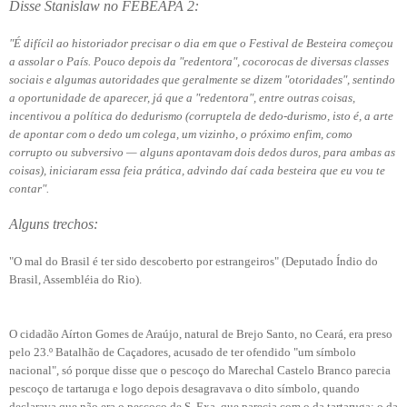
Disse Stanislaw no FEBEAPA 2:
"É difícil ao historiador precisar o dia em que o Festival de Besteira começou
a assolar o País. Pouco depois da "redentora", cocorocas de diversas classes
sociais e algumas autoridades que geralmente se dizem "otoridades", sentindo
a oportunidade de aparecer, já que a "redentora", entre outras coisas,
incentivou a política do dedurismo (corruptela de dedo-durismo, isto é, a arte
de apontar com o dedo um colega, um vizinho, o próximo enfim, como
corrupto ou subversivo — alguns apontavam dois dedos duros, para ambas as
coisas), iniciaram essa feia prática, advindo daí cada besteira que eu vou te
contar".
Alguns trechos:
"O mal do Brasil é ter sido descoberto por estrangeiros" (Deputado Índio do
Brasil, Assembléia do Rio).
O cidadão Aírton Gomes de Araújo, natural de Brejo Santo, no Ceará, era preso
pelo 23.º Batalhão de Caçadores, acusado de ter ofendido "um símbolo
nacional", só porque disse que o pescoço do Marechal Castelo Branco parecia
pescoço de tartaruga e logo depois desagravava o dito símbolo, quando
declarava que não era o pescoço de S. Exa. que parecia com o da tartaruga: o da