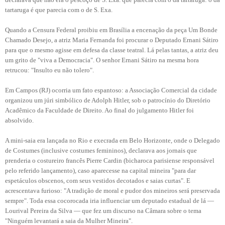
tartaruga é que parecia com o de S. Exa.
Quando a Censura Federal proibiu em Brasília a encenação da peça Um Bonde
Chamado Desejo, a atriz Maria Fernanda foi procurar o Deputado Ernani Sátiro
para que o mesmo agisse em defesa da classe teatral. Lá pelas tantas, a atriz deu
um grito de "viva a Democracia". O senhor Ernani Sátiro na mesma hora
retrucou: "Insulto eu não tolero".
Em Campos (RJ) ocorria um fato espantoso: a Associação Comercial da cidade
organizou um júri simbólico de Adolph Hitler, sob o patrocínio do Diretório
Acadêmico da Faculdade de Direito. Ao final do julgamento Hitler foi
absolvido.
A mini-saia era lançada no Rio e execrada em Belo Horizonte, onde o Delegado
de Costumes (inclusive costumes femininos), declarava aos jornais que
prenderia o costureiro francês Pierre Cardin (bicharoca parisiense responsável
pelo referido lançamento), caso aparecesse na capital mineira "para dar
espetáculos obscenos, com seus vestidos decotados e saias curtas". E
acrescentava furioso: "A tradição de moral e pudor dos mineiros será preservada
sempre". Toda essa cocorocada iria influenciar um deputado estadual de lá —
Lourival Pereira da Silva — que fez um discurso na Câmara sobre o tema
"Ninguém levantará a saia da Mulher Mineira".