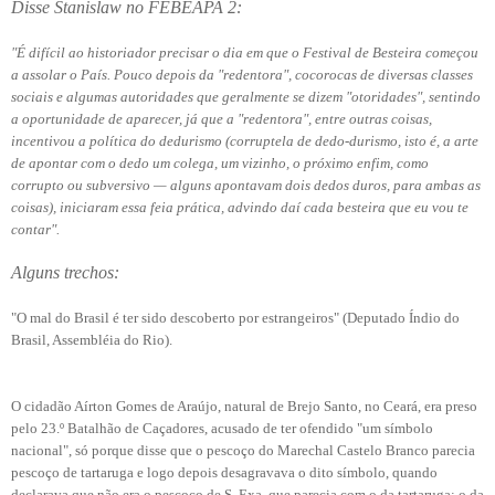
Disse Stanislaw no FEBEAPA 2:
"É difícil ao historiador precisar o dia em que o Festival de Besteira começou
a assolar o País. Pouco depois da "redentora", cocorocas de diversas classes
sociais e algumas autoridades que geralmente se dizem "otoridades", sentindo
a oportunidade de aparecer, já que a "redentora", entre outras coisas,
incentivou a política do dedurismo (corruptela de dedo-durismo, isto é, a arte
de apontar com o dedo um colega, um vizinho, o próximo enfim, como
corrupto ou subversivo — alguns apontavam dois dedos duros, para ambas as
coisas), iniciaram essa feia prática, advindo daí cada besteira que eu vou te
contar".
Alguns trechos:
"O mal do Brasil é ter sido descoberto por estrangeiros" (Deputado Índio do
Brasil, Assembléia do Rio).
O cidadão Aírton Gomes de Araújo, natural de Brejo Santo, no Ceará, era preso
pelo 23.º Batalhão de Caçadores, acusado de ter ofendido "um símbolo
nacional", só porque disse que o pescoço do Marechal Castelo Branco parecia
pescoço de tartaruga e logo depois desagravava o dito símbolo, quando
declarava que não era o pescoço de S. Exa. que parecia com o da tartaruga: o da