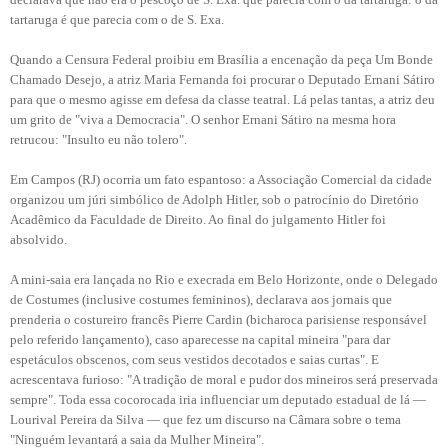
tartaruga é que parecia com o de S. Exa.
Quando a Censura Federal proibiu em Brasília a encenação da peça Um Bonde
Chamado Desejo, a atriz Maria Fernanda foi procurar o Deputado Ernani Sátiro
para que o mesmo agisse em defesa da classe teatral. Lá pelas tantas, a atriz deu
um grito de "viva a Democracia". O senhor Ernani Sátiro na mesma hora
retrucou: "Insulto eu não tolero".
Em Campos (RJ) ocorria um fato espantoso: a Associação Comercial da cidade
organizou um júri simbólico de Adolph Hitler, sob o patrocínio do Diretório
Acadêmico da Faculdade de Direito. Ao final do julgamento Hitler foi
absolvido.
A mini-saia era lançada no Rio e execrada em Belo Horizonte, onde o Delegado
de Costumes (inclusive costumes femininos), declarava aos jornais que
prenderia o costureiro francês Pierre Cardin (bicharoca parisiense responsável
pelo referido lançamento), caso aparecesse na capital mineira "para dar
espetáculos obscenos, com seus vestidos decotados e saias curtas". E
acrescentava furioso: "A tradição de moral e pudor dos mineiros será preservada
sempre". Toda essa cocorocada iria influenciar um deputado estadual de lá —
Lourival Pereira da Silva — que fez um discurso na Câmara sobre o tema
"Ninguém levantará a saia da Mulher Mineira".