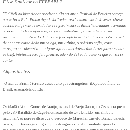
Disse Stanislaw no FEBEAPA 2:
"É difícil ao historiador precisar o dia em que o Festival de Besteira começou
a assolar o País. Pouco depois da "redentora", cocorocas de diversas classes
sociais e algumas autoridades que geralmente se dizem "otoridades", sentindo
a oportunidade de aparecer, já que a "redentora", entre outras coisas,
incentivou a política do dedurismo (corruptela de dedo-durismo, isto é, a arte
de apontar com o dedo um colega, um vizinho, o próximo enfim, como
corrupto ou subversivo — alguns apontavam dois dedos duros, para ambas as
coisas), iniciaram essa feia prática, advindo daí cada besteira que eu vou te
contar".
Alguns trechos:
"O mal do Brasil é ter sido descoberto por estrangeiros" (Deputado Índio do
Brasil, Assembléia do Rio).
O cidadão Aírton Gomes de Araújo, natural de Brejo Santo, no Ceará, era preso
pelo 23.º Batalhão de Caçadores, acusado de ter ofendido "um símbolo
nacional", só porque disse que o pescoço do Marechal Castelo Branco parecia
pescoço de tartaruga e logo depois desagravava o dito símbolo, quando
declarava que não era o pescoço de S. Exa. que parecia com o da tartaruga: o da