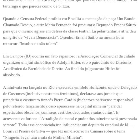
tartaruga é que parecia com o de S. Exa.
Quando a Censura Federal proibiu em Brasília a encenação da peça Um Bonde
Chamado Desejo, a atriz Maria Fernanda foi procurar o Deputado Ernani Sátiro
para que o mesmo agisse em defesa da classe teatral. Lá pelas tantas, a atriz deu
um grito de "viva a Democracia". O senhor Ernani Sátiro na mesma hora
retrucou: "Insulto eu não tolero".
Em Campos (RJ) ocorria um fato espantoso: a Associação Comercial da cidade
organizou um júri simbólico de Adolph Hitler, sob o patrocínio do Diretório
Acadêmico da Faculdade de Direito. Ao final do julgamento Hitler foi
absolvido.
A mini-saia era lançada no Rio e execrada em Belo Horizonte, onde o Delegado
de Costumes (inclusive costumes femininos), declarava aos jornais que
prenderia o costureiro francês Pierre Cardin (bicharoca parisiense responsável
pelo referido lançamento), caso aparecesse na capital mineira "para dar
espetáculos obscenos, com seus vestidos decotados e saias curtas". E
acrescentava furioso: "A tradição de moral e pudor dos mineiros será preservada
sempre". Toda essa cocorocada iria influenciar um deputado estadual de lá —
Lourival Pereira da Silva — que fez um discurso na Câmara sobre o tema
"Ninguém levantará a saia da Mulher Mineira".