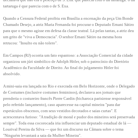
tartaruga é que parecia com o de S. Exa.
Quando a Censura Federal proibiu em Brasília a encenação da peça Um Bonde
Chamado Desejo, a atriz Maria Fernanda foi procurar o Deputado Ernani Sátiro
para que o mesmo agisse em defesa da classe teatral. Lá pelas tantas, a atriz deu
um grito de "viva a Democracia". O senhor Ernani Sátiro na mesma hora
retrucou: "Insulto eu não tolero".
Em Campos (RJ) ocorria um fato espantoso: a Associação Comercial da cidade
organizou um júri simbólico de Adolph Hitler, sob o patrocínio do Diretório
Acadêmico da Faculdade de Direito. Ao final do julgamento Hitler foi
absolvido.
A mini-saia era lançada no Rio e execrada em Belo Horizonte, onde o Delegado
de Costumes (inclusive costumes femininos), declarava aos jornais que
prenderia o costureiro francês Pierre Cardin (bicharoca parisiense responsável
pelo referido lançamento), caso aparecesse na capital mineira "para dar
espetáculos obscenos, com seus vestidos decotados e saias curtas". E
acrescentava furioso: "A tradição de moral e pudor dos mineiros será preservada
sempre". Toda essa cocorocada iria influenciar um deputado estadual de lá —
Lourival Pereira da Silva — que fez um discurso na Câmara sobre o tema
"Ninguém levantará a saia da Mulher Mineira".