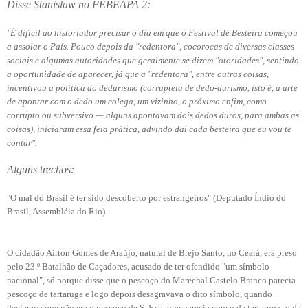
Disse Stanislaw no FEBEAPA 2:
"É difícil ao historiador precisar o dia em que o Festival de Besteira começou
a assolar o País. Pouco depois da "redentora", cocorocas de diversas classes
sociais e algumas autoridades que geralmente se dizem "otoridades", sentindo
a oportunidade de aparecer, já que a "redentora", entre outras coisas,
incentivou a política do dedurismo (corruptela de dedo-durismo, isto é, a arte
de apontar com o dedo um colega, um vizinho, o próximo enfim, como
corrupto ou subversivo — alguns apontavam dois dedos duros, para ambas as
coisas), iniciaram essa feia prática, advindo daí cada besteira que eu vou te
contar".
Alguns trechos:
"O mal do Brasil é ter sido descoberto por estrangeiros" (Deputado Índio do
Brasil, Assembléia do Rio).
O cidadão Aírton Gomes de Araújo, natural de Brejo Santo, no Ceará, era preso
pelo 23.º Batalhão de Caçadores, acusado de ter ofendido "um símbolo
nacional", só porque disse que o pescoço do Marechal Castelo Branco parecia
pescoço de tartaruga e logo depois desagravava o dito símbolo, quando
declarava que não era o pescoço de S. Exa. que parecia com o da tartaruga: o da