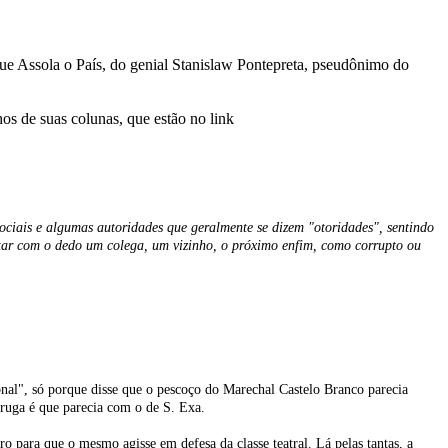
que Assola o País, do genial Stanislaw Pontepreta, pseudônimo do
hos de suas colunas, que estão no link
 sociais e algumas autoridades que geralmente se dizem "otoridades", sentindo
pontar com o dedo um colega, um vizinho, o próximo enfim, como corrupto ou
nal", só porque disse que o pescoço do Marechal Castelo Branco parecia
aruga é que parecia com o de S. Exa.
para que o mesmo agisse em defesa da classe teatral. Lá pelas tantas, a