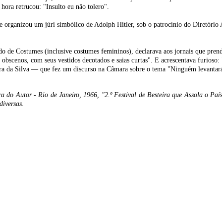
ora retrucou: "Insulto eu não tolero".
organizou um júri simbólico de Adolph Hitler, sob o patrocínio do Diretório 
 de Costumes (inclusive costumes femininos), declarava aos jornais que prender
s obscenos, com seus vestidos decotados e saias curtas". E acrescentava furios
eira da Silva — que fez um discurso na Câmara sobre o tema "Ninguém levantará
ora do Autor - Rio de Janeiro, 1966, "2.º Festival de Besteira que Assola o P
diversas.