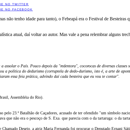
HE NO TWITTER
HE NO FACEBOOK
s não tenho idade para tanto), o Febeapá era o Festival de Besteiras 
ística atual, daí voltar ao autor. Mas vale a pena relembrar alguns trec
u a assolar o País. Pouco depois da "redentora", cocorocas de diversas classes
tivou a política do dedurismo (corruptela de dedo-durismo, isto é, a arte de a
aram essa feia prática, advindo daí cada besteira que eu vou te contar".
Brasil, Assembléia do Rio).
so pelo 23.º Batalhão de Caçadores, acusado de ter ofendido "um símbolo nacio
ava que não era o pescoço de S. Exa. que parecia com o da tartaruga: o da tart
hamado Desejo, a atriz Maria Fernanda foi procurar o Deputado Ernani Sátiro 