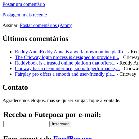
Postar um comentário
Postagem mais recente
Assinar:
Postar comentários (Atom)
Últimos comentários
Reddy AnnaReddy Anna is a well-known online platfo...
- Red
The Cricway login process is designed to provide u...
- Cricwa
Reddybook is a trusted online platform that offers...
- Reddy A
Cricway has a clean interface, smooth performance,...
- Cricwa
Fairplay pro offers a smooth and user-friendly pla...
- Cricway
Contato
Agradecemos elogios, mas se quiser xingar, fique à vontade.
Receba o Futepoca por e-mail:
Ferramenta do
FeedBurner