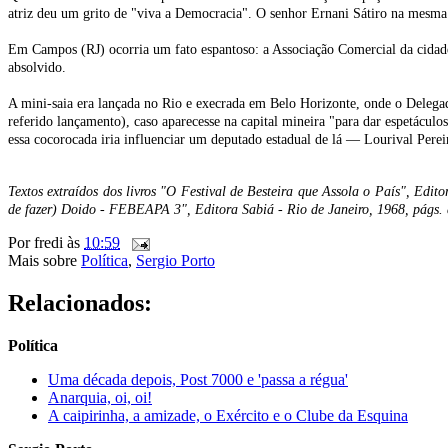
atriz deu um grito de "viva a Democracia". O senhor Ernani Sátiro na mesma h
Em Campos (RJ) ocorria um fato espantoso: a Associação Comercial da cidade 
absolvido.
A mini-saia era lançada no Rio e execrada em Belo Horizonte, onde o Delegado
referido lançamento), caso aparecesse na capital mineira "para dar espetáculo
essa cocorocada iria influenciar um deputado estadual de lá — Lourival Per
Textos extraídos dos livros "O Festival de Besteira que Assola o País", Edit
de fazer) Doido - FEBEAPA 3", Editora Sabiá - Rio de Janeiro, 1968, págs. 
Por
fredi
às
10:59
Mais sobre
Política
,
Sergio Porto
Relacionados:
Política
Uma década depois, Post 7000 e 'passa a régua'
Anarquia, oi, oi!
A caipirinha, a amizade, o Exército e o Clube da Esquina