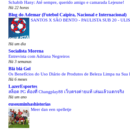
Schabib Hany: Até sempre, querido amigo e camarada Lejeune!
Há 22 horas
Blog do Ademar (Futebol Caipira, Nacional e Internacional)
SANTOS X SÃO BENTO - PAULISTA SUB 20 - ULI
Há um dia
Socialista Morena
Entrevista com Adriana Negreiros
Há 3 semanas
Blá blá Gol
Os Benefícios do Uso Diário de Produtos de Beleza Limpa na Sua 
Há 6 meses
LazerEsportes
สล็อต PG ต้องที่ Changplay88 เว็บตรงค่ายแท้ เล่นแล้วแตกจริง
Há um ano
eusouminhashistorias
Meer dan een spelletje