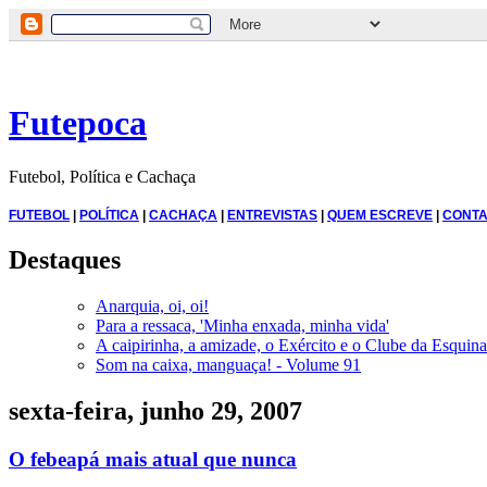
Futepoca
Futebol, Política e Cachaça
FUTEBOL
|
POLÍTICA
|
CACHAÇA
|
ENTREVISTAS
|
QUEM ESCREVE
|
CONTA
Destaques
Anarquia, oi, oi!
Para a ressaca, 'Minha enxada, minha vida'
A caipirinha, a amizade, o Exército e o Clube da Esquina
Som na caixa, manguaça! - Volume 91
sexta-feira, junho 29, 2007
O febeapá mais atual que nunca