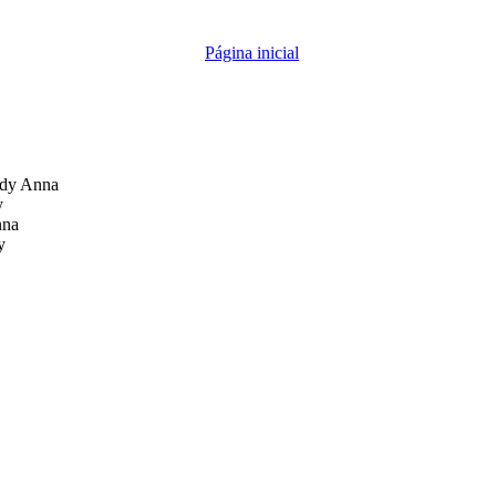
Página inicial
dy Anna
y
nna
y