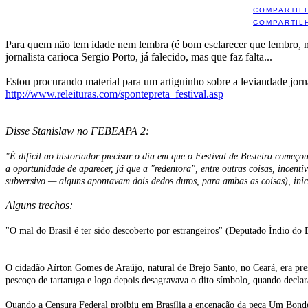
COMPARTIL
COMPARTIL
Para quem não tem idade nem lembra (é bom esclarecer que lembro, ma
jornalista carioca Sergio Porto, já falecido, mas que faz falta...
Estou procurando material para um artiguinho sobre a leviandade jornal
http://www.releituras.com/spontepreta_festival.asp
Disse Stanislaw no FEBEAPA 2:
"É difícil ao historiador precisar o dia em que o Festival de Besteira começo
a oportunidade de aparecer, já que a "redentora", entre outras coisas, incen
subversivo — alguns apontavam dois dedos duros, para ambas as coisas), inici
Alguns trechos:
"O mal do Brasil é ter sido descoberto por estrangeiros" (Deputado Índio do 
O cidadão Aírton Gomes de Araújo, natural de Brejo Santo, no Ceará, era pre
pescoço de tartaruga e logo depois desagravava o dito símbolo, quando declar
Quando a Censura Federal proibiu em Brasília a encenação da peça Um Bonde C