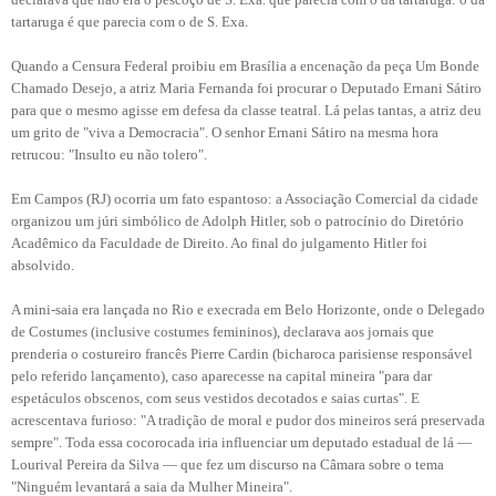
tartaruga é que parecia com o de S. Exa.
Quando a Censura Federal proibiu em Brasília a encenação da peça Um Bonde
Chamado Desejo, a atriz Maria Fernanda foi procurar o Deputado Ernani Sátiro
para que o mesmo agisse em defesa da classe teatral. Lá pelas tantas, a atriz deu
um grito de "viva a Democracia". O senhor Ernani Sátiro na mesma hora
retrucou: "Insulto eu não tolero".
Em Campos (RJ) ocorria um fato espantoso: a Associação Comercial da cidade
organizou um júri simbólico de Adolph Hitler, sob o patrocínio do Diretório
Acadêmico da Faculdade de Direito. Ao final do julgamento Hitler foi
absolvido.
A mini-saia era lançada no Rio e execrada em Belo Horizonte, onde o Delegado
de Costumes (inclusive costumes femininos), declarava aos jornais que
prenderia o costureiro francês Pierre Cardin (bicharoca parisiense responsável
pelo referido lançamento), caso aparecesse na capital mineira "para dar
espetáculos obscenos, com seus vestidos decotados e saias curtas". E
acrescentava furioso: "A tradição de moral e pudor dos mineiros será preservada
sempre". Toda essa cocorocada iria influenciar um deputado estadual de lá —
Lourival Pereira da Silva — que fez um discurso na Câmara sobre o tema
"Ninguém levantará a saia da Mulher Mineira".