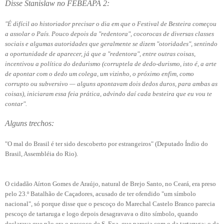
Disse Stanislaw no FEBEAPA 2:
"É difícil ao historiador precisar o dia em que o Festival de Besteira começou
a assolar o País. Pouco depois da "redentora", cocorocas de diversas classes
sociais e algumas autoridades que geralmente se dizem "otoridades", sentindo
a oportunidade de aparecer, já que a "redentora", entre outras coisas,
incentivou a política do dedurismo (corruptela de dedo-durismo, isto é, a arte
de apontar com o dedo um colega, um vizinho, o próximo enfim, como
corrupto ou subversivo — alguns apontavam dois dedos duros, para ambas as
coisas), iniciaram essa feia prática, advindo daí cada besteira que eu vou te
contar".
Alguns trechos:
"O mal do Brasil é ter sido descoberto por estrangeiros" (Deputado Índio do
Brasil, Assembléia do Rio).
O cidadão Aírton Gomes de Araújo, natural de Brejo Santo, no Ceará, era preso
pelo 23.º Batalhão de Caçadores, acusado de ter ofendido "um símbolo
nacional", só porque disse que o pescoço do Marechal Castelo Branco parecia
pescoço de tartaruga e logo depois desagravava o dito símbolo, quando
declarava que não era o pescoço de S. Exa. que parecia com o da tartaruga: o da