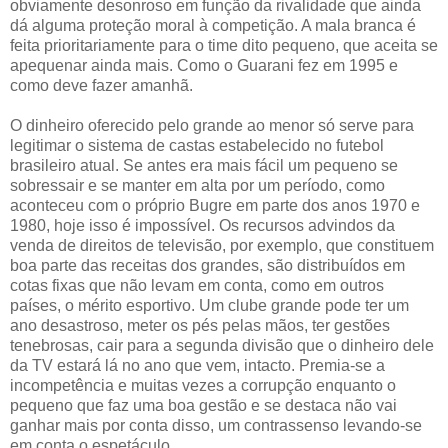
obviamente desonroso em função da rivalidade que ainda
dá alguma proteção moral à competição. A mala branca é
feita prioritariamente para o time dito pequeno, que aceita se
apequenar ainda mais. Como o Guarani fez em 1995 e
como deve fazer amanhã.
O dinheiro oferecido pelo grande ao menor só serve para
legitimar o sistema de castas estabelecido no futebol
brasileiro atual. Se antes era mais fácil um pequeno se
sobressair e se manter em alta por um período, como
aconteceu com o próprio Bugre em parte dos anos 1970 e
1980, hoje isso é impossível. Os recursos advindos da
venda de direitos de televisão, por exemplo, que constituem
boa parte das receitas dos grandes, são distribuídos em
cotas fixas que não levam em conta, como em outros
países, o mérito esportivo. Um clube grande pode ter um
ano desastroso, meter os pés pelas mãos, ter gestões
tenebrosas, cair para a segunda divisão que o dinheiro dele
da TV estará lá no ano que vem, intacto. Premia-se a
incompetência e muitas vezes a corrupção enquanto o
pequeno que faz uma boa gestão e se destaca não vai
ganhar mais por conta disso, um contrassenso levando-se
em conta o espetáculo.