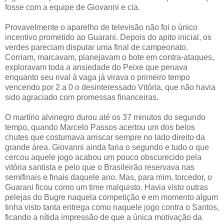
fosse com a equipe de Giovanni e cia.
Provavelmente o aparelho de televisão não foi o único
incentivo prometido ao Guarani. Depois do apito inicial, os
verdes pareciam disputar uma final de campeonato.
Corriam, marcavam, planejavam o bote em contra-ataques,
exploravam toda a ansiedade do Peixe que penava
enquanto seu rival à vaga já virava o primeiro tempo
vencendo por 2 a 0 o desinteressado Vitória, que não havia
sido agraciado com promessas financeiras.
O martírio alvinegro durou até os 37 minutos do segundo
tempo, quando Marcelo Passos acertou um dos belos
chutes que costumava arriscar sempre no lado direito da
grande área. Giovanni ainda faria o segundo e tudo o que
cercou aquele jogo acabou um pouco obscurecido pela
vitória santista e pelo que o Brasileirão reservava nas
semifinais e finais daquele ano. Mas, para mim, torcedor, o
Guarani ficou como um time malquisto. Havia visto outras
pelejas do Bugre naquela competição e em momento algum
tinha visto tanta entrega como naquele jogo contra o Santos,
ficando a nítida impressão de que a única motivação da