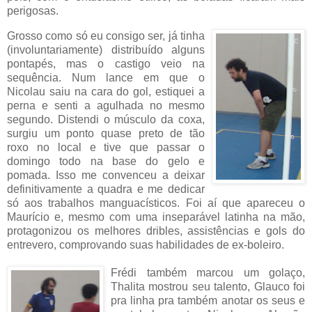
perigosas.
Grosso como só eu consigo ser, já tinha
(involuntariamente) distribuído alguns
pontapés, mas o castigo veio na
sequência. Num lance em que o
Nicolau saiu na cara do gol, estiquei a
perna e senti a agulhada no mesmo
segundo. Distendi o músculo da coxa,
surgiu um ponto quase preto de tão
roxo no local e tive que passar o
domingo todo na base do gelo e
pomada. Isso me convenceu a deixar
definitivamente a quadra e me dedicar
só aos trabalhos manguacísticos. Foi aí que apareceu o
Maurício e, mesmo com uma inseparável latinha na mão,
protagonizou os melhores dribles, assistências e gols do
entrevero, comprovando suas habilidades de ex-boleiro.
Frédi também marcou um golaço,
Thalita mostrou seu talento, Glauco foi
pra linha pra também anotar os seus e