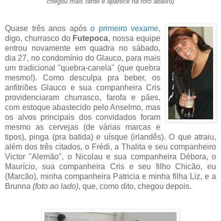
chegou mais tarde e aparece na foto abaixo)
Quase três anos após
o primeiro vexame
,
digo, churrasco do
Futepoca
, nossa equipe
entrou novamente em quadra no sábado,
dia 27, no condomínio do Glauco, para mais
um tradicional "quebra-canela" (que quebra
mesmo!). Como desculpa pra beber, os
anfitriões Glauco e sua companheira Cris
providenciaram churrasco, farofa e pães,
com estoque abastecido pelo Anselmo, mas
os alvos principais dos convidados foram
mesmo as cervejas (de várias marcas e
tipos), pinga (pra batida) e uísque (irlandês). O que atraiu,
além dos três citados, o Frédi, a Thalita e seu companheiro
Victor "Alemão", o Nicolau e sua companheira Débora, o
Maurício, sua companheira Cris e seu filho Chicão, eu
(Marcão), minha companheira Patricia e minha filha Liz, e a
Brunna
(foto ao lado)
, que, como dito, chegou depois.