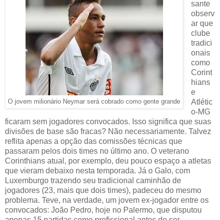
sante
observ
ar que
clube
tradici
onais
como
Corint
hians
e
Atlétic
O jovem milionário Neymar será cobrado como gente grande
o-MG
ficaram sem jogadores convocados. Isso significa que suas
divisões de base são fracas? Não necessariamente. Talvez
reflita apenas a opção das comissões técnicas que
passaram pelos dois times no último ano. O veterano
Corinthians atual, por exemplo, deu pouco espaço a atletas
que vieram debaixo nesta temporada. Já o Galo, com
Luxemburgo trazendo seu tradicional caminhão de
jogadores (23, mais que dois times), padeceu do mesmo
problema. Teve, na verdade, um jovem ex-jogador entre os
convocados: João Pedro, hoje no Palermo, que disputou
apenas 15 partidas como profissional antes de ser