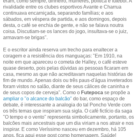
eram, como sempre, dinheiro, mulheres, política e futebol. A
rivalidade entre os clubes esportivos Avante e Charrua
continuava encarniçada, separando famílias; e aos
sábados, em véspera de partida, e aos domingos, depois
desta, o café se enchia de gente, e não se falava noutra
coisa. Discutiam-se os lances do jogo, insultava-se o juiz,
armavam-se brigas".
E o escritor ainda reserva um trecho para enaltecer a
coragem e a resistência dos manguaças: "Em 1910, na
noite em que apareceu o cometa de Halley, o café esteve
quase deserto, pois pelas dúvidas as pessoas ficaram em
casa, mesmo as que não acreditavam naquelas histórias de
fim de mundo. Apenas dois ou três paus-d'água inveterados
foram vistos no salão, diante de seus cálices de caninha e
de seus copos de cerveja". Como o
Futepoca
se propõe a
ampliar o "o alcance do balcão"
do bar, como espaço de
debate, é interessante a analogia do tal Poncho Verde com
os três temas que inspiram sua sigla. O café fictício da saga
"O tempo e o vento" representa simbolicamente, portanto, os
balcões mais ancestrais que um dia viriam a nos atrair e nos
inspirar. E como Veríssimo nasceu em dezembro, há 105
anos, fica aqui esse post como homenagem. Saúde!