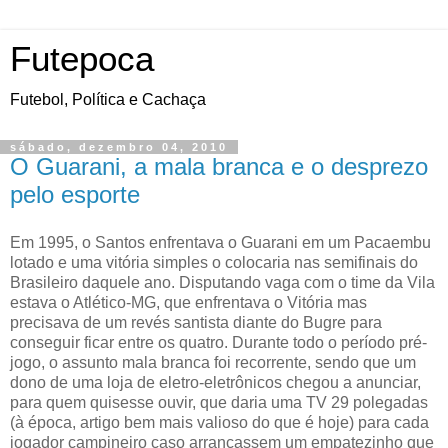
Futepoca
Futebol, Política e Cachaça
sábado, dezembro 04, 2010
O Guarani, a mala branca e o desprezo
pelo esporte
Em 1995, o Santos enfrentava o Guarani em um Pacaembu
lotado e uma vitória simples o colocaria nas semifinais do
Brasileiro daquele ano. Disputando vaga com o time da Vila
estava o Atlético-MG, que enfrentava o Vitória mas
precisava de um revés santista diante do Bugre para
conseguir ficar entre os quatro. Durante todo o período pré-
jogo, o assunto mala branca foi recorrente, sendo que um
dono de uma loja de eletro-eletrônicos chegou a anunciar,
para quem quisesse ouvir, que daria uma TV 29 polegadas
(à época, artigo bem mais valioso do que é hoje) para cada
jogador campineiro caso arrancassem um empatezinho que