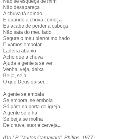
Não se esqueça de mim
Não desapareça
A chuva tá caindo
E quando a chuva começa
Eu acabo de perder a cabeça
Não saia do meu lado
Segure o meu pierrot molhado
E vamos embolar
Ladeira abaixo
Acho que a chuva
Ajuda a gente a se ver
Venha, veja, deixa
Beija, seja
O que Deus quiser...
A gente se embala
Se embora, se embola
Só pára na porta da igreja
A gente se olha
Se beija se molha
De chuva, suor e cerveja...
(Do LP "Muitos Carnavais", Philips, 1977)