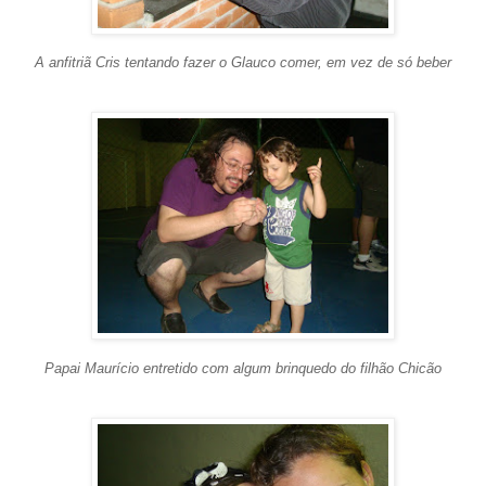
A anfitriã Cris tentando fazer o Glauco comer, em vez de só beber
Papai Maurício entretido com algum brinquedo do filhão Chicão