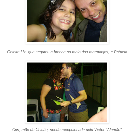
Goleira Liz, que segurou a bronca no meio dos marmanjos, e Patricia
Cris, mãe do Chicão, sendo recepcionada pelo Victor "Alemão"