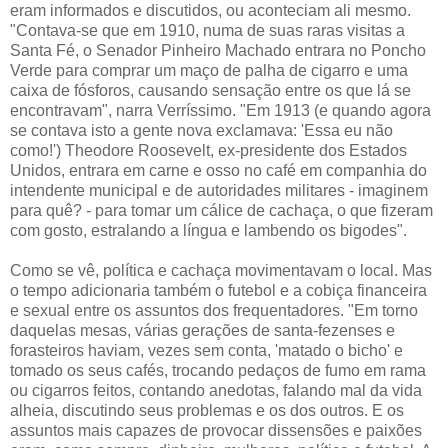
eram informados e discutidos, ou aconteciam ali mesmo.
"Contava-se que em 1910, numa de suas raras visitas a
Santa Fé, o Senador Pinheiro Machado entrara no Poncho
Verde para comprar um maço de palha de cigarro e uma
caixa de fósforos, causando sensação entre os que lá se
encontravam", narra Verríssimo. "Em 1913 (e quando agora
se contava isto a gente nova exclamava: 'Essa eu não
como!') Theodore Roosevelt, ex-presidente dos Estados
Unidos, entrara em carne e osso no café em companhia do
intendente municipal e de autoridades militares - imaginem
para quê? - para tomar um cálice de cachaça, o que fizeram
com gosto, estralando a língua e lambendo os bigodes".
Como se vê, política e cachaça movimentavam o local. Mas
o tempo adicionaria também o futebol e a cobiça financeira
e sexual entre os assuntos dos frequentadores. "Em torno
daquelas mesas, várias gerações de santa-fezenses e
forasteiros haviam, vezes sem conta, 'matado o bicho' e
tomado os seus cafés, trocando pedaços de fumo em rama
ou cigarros feitos, contando anedotas, falando mal da vida
alheia, discutindo seus problemas e os dos outros. E os
assuntos mais capazes de provocar dissensões e paixões