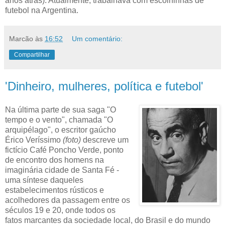
anos atrás). Atualmente, trabalhava com escolhinhas de
futebol na Argentina.
Marcão
às
16:52
Um comentário:
Compartilhar
'Dinheiro, mulheres, política e futebol'
Na última parte de sua saga "O
tempo e o vento", chamada "O
arquipélago", o escritor gaúcho
Érico Veríssimo
(foto)
descreve um
fictício Café Poncho Verde, ponto
de encontro dos homens na
imaginária cidade de Santa Fé -
uma síntese daqueles
estabelecimentos rústicos e
acolhedores da passagem entre os
séculos 19 e 20, onde todos os
fatos marcantes da sociedade local, do Brasil e do mundo