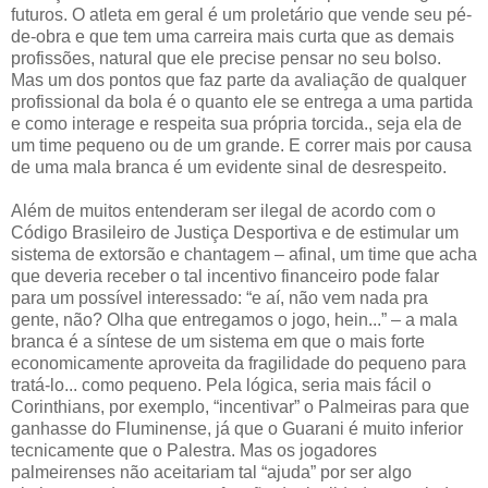
futuros. O atleta em geral é um proletário que vende seu pé-
de-obra e que tem uma carreira mais curta que as demais
profissões, natural que ele precise pensar no seu bolso.
Mas um dos pontos que faz parte da avaliação de qualquer
profissional da bola é o quanto ele se entrega a uma partida
e como interage e respeita sua própria torcida., seja ela de
um time pequeno ou de um grande. E correr mais por causa
de uma mala branca é um evidente sinal de desrespeito.
Além de muitos entenderam ser ilegal de acordo com o
Código Brasileiro de Justiça Desportiva e de estimular um
sistema de extorsão e chantagem – afinal, um time que acha
que deveria receber o tal incentivo financeiro pode falar
para um possível interessado: “e aí, não vem nada pra
gente, não? Olha que entregamos o jogo, hein...” – a mala
branca é a síntese de um sistema em que o mais forte
economicamente aproveita da fragilidade do pequeno para
tratá-lo... como pequeno. Pela lógica, seria mais fácil o
Corinthians, por exemplo, “incentivar” o Palmeiras para que
ganhasse do Fluminense, já que o Guarani é muito inferior
tecnicamente que o Palestra. Mas os jogadores
palmeirenses não aceitariam tal “ajuda” por ser algo