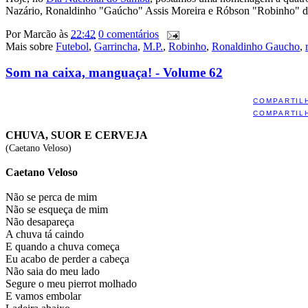
Nazário, Ronaldinho "Gaúcho" Assis Moreira e Róbson "Robinho" de 
Por
Marcão
às
22:42
0 comentários
Mais sobre
Futebol
,
Garrincha
,
M.P.
,
Robinho
,
Ronaldinho Gaucho
,
Som na caixa, manguaça! - Volume 62
COMPARTIL
COMPARTIL
CHUVA, SUOR E CERVEJA
(Caetano Veloso)
Caetano Veloso
Não se perca de mim
Não se esqueça de mim
Não desapareça
A chuva tá caindo
E quando a chuva começa
Eu acabo de perder a cabeça
Não saia do meu lado
Segure o meu pierrot molhado
E vamos embolar