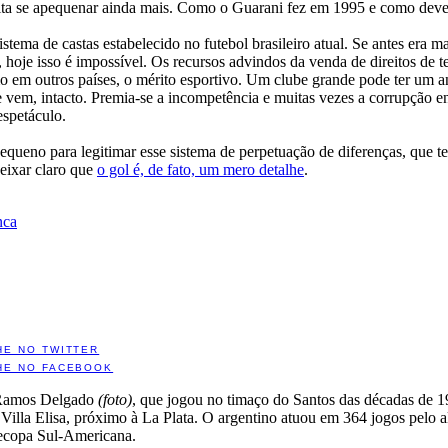
aceita se apequenar ainda mais. Como o Guarani fez em 1995 e como dev
stema de castas estabelecido no futebol brasileiro atual. Se antes era m
je isso é impossível. Os recursos advindos da venda de direitos de te
 em outros países, o mérito esportivo. Um clube grande pode ter um ano
e vem, intacto. Premia-se a incompetência e muitas vezes a corrupção 
espetáculo.
queno para legitimar esse sistema de perpetuação de diferenças, que t
deixar claro que
o gol é, de fato, um mero detalhe
.
nca
HE NO TWITTER
HE NO FACEBOOK
o Ramos Delgado
(foto)
, que jogou no timaço do Santos das décadas de 
Villa Elisa, próximo à La Plata. O argentino atuou em 364 jogos pelo al
ecopa Sul-Americana.