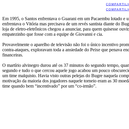
COMPARTIL
COMPARTIL
Em 1995, o Santos enfrentava o Guarani em um Pacaembu lotado e uma 
enfrentava o Vitória mas precisava de um revés santista diante do Bug
loja de eletro-eletrônicos chegou a anunciar, para quem quisesse ouv
empatezinho que fosse com a equipe de Giovanni e cia.
Provavelmente o aparelho de televisão não foi o único incentivo pro
contra-ataques, exploravam toda a ansiedade do Peixe que penava enqu
financeiras.
O martírio alvinegro durou até os 37 minutos do segundo tempo, quan
segundo e tudo o que cercou aquele jogo acabou um pouco obscurecido 
um time malquisto. Havia visto outras pelejas do Bugre naquela comp
motivação da maioria dos jogadores naquele torneio eram as 30 moeda
time quando bem “incentivado” por um “co-irmão”.