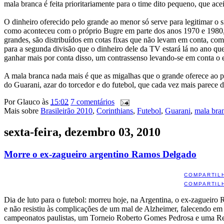
mala branca é feita prioritariamente para o time dito pequeno, que 
O dinheiro oferecido pelo grande ao menor só serve para legitimar o si
como aconteceu com o próprio Bugre em parte dos anos 1970 e 1980, ho
grandes, são distribuídos em cotas fixas que não levam em conta, como
para a segunda divisão que o dinheiro dele da TV estará lá no ano qu
ganhar mais por conta disso, um contrassenso levando-se em conta o 
A mala branca nada mais é que as migalhas que o grande oferece ao pe
do Guarani, azar do torcedor e do futebol, que cada vez mais parece 
Por
Glauco
às
15:02
7 comentários
Mais sobre
Brasileirão 2010
,
Corinthians
,
Futebol
,
Guarani
,
mala bra
sexta-feira, dezembro 03, 2010
Morre o ex-zagueiro argentino Ramos Delgado
COMPARTIL
COMPARTIL
Dia de luto para o futebol: morreu hoje, na Argentina, o ex-zagueir
e não resistiu às complicações de um mal de Alzheimer, falecendo em 
campeonatos paulistas, um Torneio Roberto Gomes Pedrosa e uma R