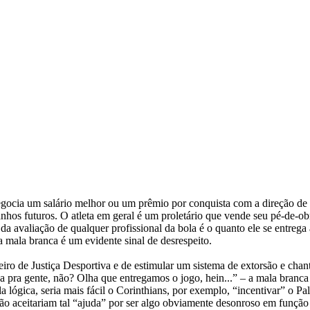
cia um salário melhor ou um prêmio por conquista com a direção de um
hos futuros. O atleta em geral é um proletário que vende seu pé-de-obr
a avaliação de qualquer profissional da bola é o quanto ele se entrega a
mala branca é um evidente sinal de desrespeito.
ro de Justiça Desportiva e de estimular um sistema de extorsão e chant
ada pra gente, não? Olha que entregamos o jogo, hein...” – a mala bran
la lógica, seria mais fácil o Corinthians, por exemplo, “incentivar” o 
não aceitariam tal “ajuda” por ser algo obviamente desonroso em funçã