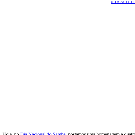
COMPARTIL
Hoje, no
Dia Nacional do Samba
, postamos uma homenagem a quatro 