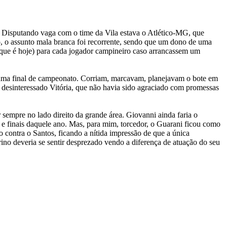
. Disputando vaga com o time da Vila estava o Atlético-MG, que
go, o assunto mala branca foi recorrente, sendo que um dono de uma
o que é hoje) para cada jogador campineiro caso arrancassem um
ar uma final de campeonato. Corriam, marcavam, planejavam o bote em
 desinteressado Vitória, que não havia sido agraciado com promessas
sempre no lado direito da grande área. Giovanni ainda faria o
s e finais daquele ano. Mas, para mim, torcedor, o Guarani ficou como
contra o Santos, ficando a nítida impressão de que a única
no deveria se sentir desprezado vendo a diferença de atuação do seu