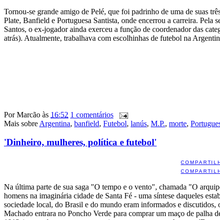
Tornou-se grande amigo de Pelé, que foi padrinho de uma de suas tr
Plate, Banfield e Portuguesa Santista, onde encerrou a carreira. Pel
Santos, o ex-jogador ainda exerceu a função de coordenador das categ
atrás). Atualmente, trabalhava com escolhinhas de futebol na Argentin
Por
Marcão
às
16:52
1 comentários
Mais sobre
Argentina
,
banfield
,
Futebol
,
lanús
,
M.P.
,
morte
,
Portugues
'Dinheiro, mulheres, política e futebol'
COMPARTIL
COMPARTIL
Na última parte de sua saga "O tempo e o vento", chamada "O arquip
homens na imaginária cidade de Santa Fé - uma síntese daqueles estab
sociedade local, do Brasil e do mundo eram informados e discutidos,
Machado entrara no Poncho Verde para comprar um maço de palha de c