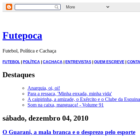
Futepoca
Futebol, Política e Cachaça
FUTEBOL
|
POLÍTICA
|
CACHAÇA
|
ENTREVISTAS
|
QUEM ESCREVE
|
CONTA
Destaques
Anarquia, oi, oi!
Para a ressaca, 'Minha enxada, minha vida'
A caipirinha, a amizade, o Exército e o Clube da Esquina
Som na caixa, manguaça! - Volume 91
sábado, dezembro 04, 2010
O Guarani, a mala branca e o desprezo pelo esporte