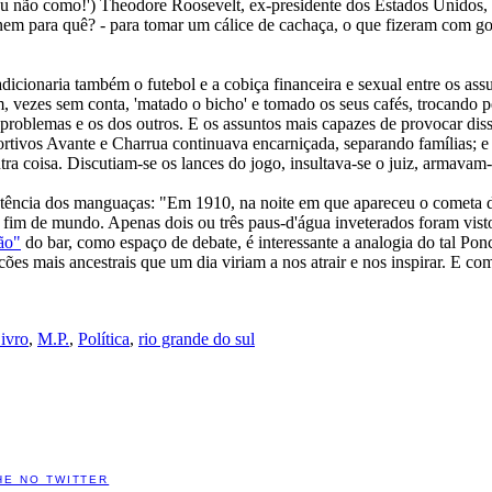
eu não como!') Theodore Roosevelt, ex-presidente dos Estados Unidos, 
nem para quê? - para tomar um cálice de cachaça, o que fizeram com go
icionaria também o futebol e a cobiça financeira e sexual entre os ass
am, vezes sem conta, 'matado o bicho' e tomado os seus cafés, trocando
us problemas e os dos outros. E os assuntos mais capazes de provocar d
sportivos Avante e Charrua continuava encarniçada, separando famílias; e
tra coisa. Discutiam-se os lances do jogo, insultava-se o juiz, armavam-
istência dos manguaças: "Em 1910, na noite em que apareceu o cometa de
fim de mundo. Apenas dois ou três paus-d'água inveterados foram vistos
ão"
do bar, como espaço de debate, é interessante a analogia do tal Ponc
ões mais ancestrais que um dia viriam a nos atrair e nos inspirar. E c
ivro
,
M.P.
,
Política
,
rio grande do sul
HE NO TWITTER