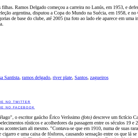
ês filhas. Ramos Delgado começou a carreira no Lanús, em 1953, e de
a seleção argentina, disputou a Copa do Mundo na Suécia, em 1958, e n
orias de base do clube, até 2005 (na foto ao lado ele aparece em uma 
a.
a Santista
,
ramos delgado
,
river plate
,
Santos
,
zagueiros
HE NO TWITTER
HE NO FACEBOOK
élago", o escritor gaúcho Érico Veríssimo
(foto)
descreve um fictício C
elecimentos rústicos e acolhedores da passagem entre os séculos 19 e 2
 ou aconteciam ali mesmo. "Contava-se que em 1910, numa de suas raras
igarro e uma caixa de fósforos, causando sensação entre os que lá se