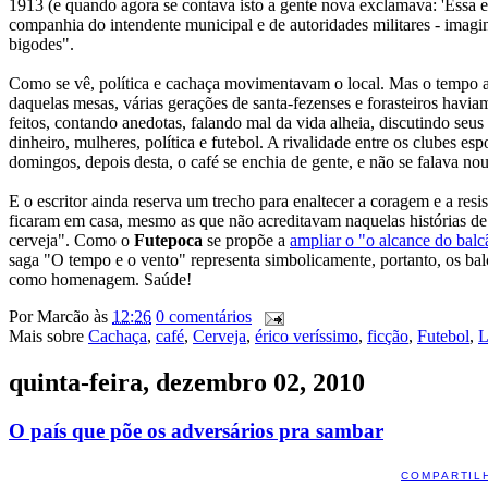
1913 (e quando agora se contava isto a gente nova exclamava: 'Essa 
companhia do intendente municipal e de autoridades militares - imagi
bigodes".
Como se vê, política e cachaça movimentavam o local. Mas o tempo ad
daquelas mesas, várias gerações de santa-fezenses e forasteiros havi
feitos, contando anedotas, falando mal da vida alheia, discutindo se
dinheiro, mulheres, política e futebol. A rivalidade entre os clubes e
domingos, depois desta, o café se enchia de gente, e não se falava nou
E o escritor ainda reserva um trecho para enaltecer a coragem e a res
ficaram em casa, mesmo as que não acreditavam naquelas histórias de 
cerveja". Como o
Futepoca
se propõe a
ampliar o "o alcance do balc
saga "O tempo e o vento" representa simbolicamente, portanto, os balc
como homenagem. Saúde!
Por
Marcão
às
12:26
0 comentários
Mais sobre
Cachaça
,
café
,
Cerveja
,
érico veríssimo
,
ficção
,
Futebol
,
L
quinta-feira, dezembro 02, 2010
O país que põe os adversários pra sambar
COMPARTIL