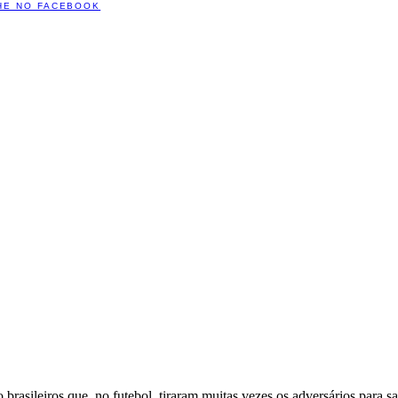
HE NO FACEBOOK
brasileiros que, no futebol, tiraram muitas vezes os adversários par