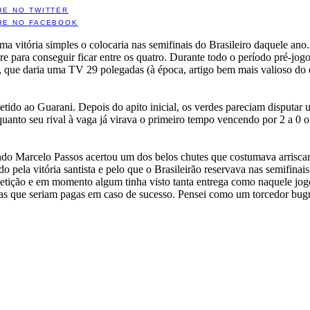
HE NO TWITTER
HE NO FACEBOOK
vitória simples o colocaria nas semifinais do Brasileiro daquele ano
re para conseguir ficar entre os quatro. Durante todo o período pré-jo
ir, que daria uma TV 29 polegadas (à época, artigo bem mais valioso d
metido ao Guarani. Depois do apito inicial, os verdes pareciam disput
anto seu rival à vaga já virava o primeiro tempo vencendo por 2 a 0 o
do Marcelo Passos acertou um dos belos chutes que costumava arriscar 
pela vitória santista e pelo que o Brasileirão reservava nas semifinai
etição e em momento algum tinha visto tanta entrega como naquele jogo 
s que seriam pagas em caso de sucesso. Pensei como um torcedor bugri