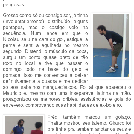
perigosas.
Grosso como só eu consigo ser, já tinha
(involuntariamente) distribuído alguns
pontapés, mas o castigo veio na
sequência. Num lance em que o
Nicolau saiu na cara do gol, estiquei a
perna e senti a agulhada no mesmo
segundo. Distendi o músculo da coxa,
surgiu um ponto quase preto de tão
roxo no local e tive que passar o
domingo todo na base do gelo e
pomada. Isso me convenceu a deixar
definitivamente a quadra e me dedicar
só aos trabalhos manguacísticos. Foi aí que apareceu o
Maurício e, mesmo com uma inseparável latinha na mão,
protagonizou os melhores dribles, assistências e gols do
entrevero, comprovando suas habilidades de ex-boleiro.
Frédi também marcou um golaço,
Thalita mostrou seu talento, Glauco foi
pra linha pra também anotar os seus e