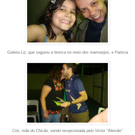
Goleira Liz, que segurou a bronca no meio dos marmanjos, e Patricia
Cris, mãe do Chicão, sendo recepcionada pelo Victor "Alemão"