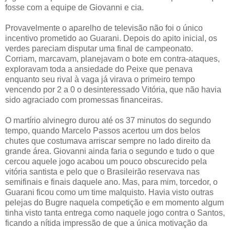
fosse com a equipe de Giovanni e cia.
Provavelmente o aparelho de televisão não foi o único
incentivo prometido ao Guarani. Depois do apito inicial, os
verdes pareciam disputar uma final de campeonato.
Corriam, marcavam, planejavam o bote em contra-ataques,
exploravam toda a ansiedade do Peixe que penava
enquanto seu rival à vaga já virava o primeiro tempo
vencendo por 2 a 0 o desinteressado Vitória, que não havia
sido agraciado com promessas financeiras.
O martírio alvinegro durou até os 37 minutos do segundo
tempo, quando Marcelo Passos acertou um dos belos
chutes que costumava arriscar sempre no lado direito da
grande área. Giovanni ainda faria o segundo e tudo o que
cercou aquele jogo acabou um pouco obscurecido pela
vitória santista e pelo que o Brasileirão reservava nas
semifinais e finais daquele ano. Mas, para mim, torcedor, o
Guarani ficou como um time malquisto. Havia visto outras
pelejas do Bugre naquela competição e em momento algum
tinha visto tanta entrega como naquele jogo contra o Santos,
ficando a nítida impressão de que a única motivação da