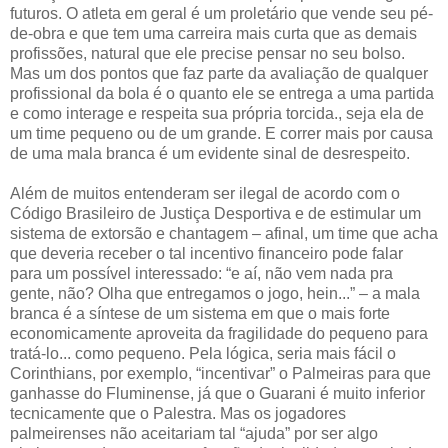
futuros. O atleta em geral é um proletário que vende seu pé-
de-obra e que tem uma carreira mais curta que as demais
profissões, natural que ele precise pensar no seu bolso.
Mas um dos pontos que faz parte da avaliação de qualquer
profissional da bola é o quanto ele se entrega a uma partida
e como interage e respeita sua própria torcida., seja ela de
um time pequeno ou de um grande. E correr mais por causa
de uma mala branca é um evidente sinal de desrespeito.
Além de muitos entenderam ser ilegal de acordo com o
Código Brasileiro de Justiça Desportiva e de estimular um
sistema de extorsão e chantagem – afinal, um time que acha
que deveria receber o tal incentivo financeiro pode falar
para um possível interessado: “e aí, não vem nada pra
gente, não? Olha que entregamos o jogo, hein...” – a mala
branca é a síntese de um sistema em que o mais forte
economicamente aproveita da fragilidade do pequeno para
tratá-lo... como pequeno. Pela lógica, seria mais fácil o
Corinthians, por exemplo, “incentivar” o Palmeiras para que
ganhasse do Fluminense, já que o Guarani é muito inferior
tecnicamente que o Palestra. Mas os jogadores
palmeirenses não aceitariam tal “ajuda” por ser algo