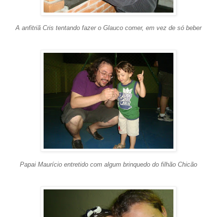
A anfitriã Cris tentando fazer o Glauco comer, em vez de só beber
Papai Maurício entretido com algum brinquedo do filhão Chicão