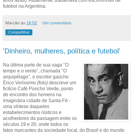
anos atrás). Atualmente, trabalhava com escolhinhas de
futebol na Argentina.
Marcão
às
16:52
Um comentário:
Compartilhar
'Dinheiro, mulheres, política e futebol'
Na última parte de sua saga "O
tempo e o vento", chamada "O
arquipélago", o escritor gaúcho
Érico Veríssimo
(foto)
descreve um
fictício Café Poncho Verde, ponto
de encontro dos homens na
imaginária cidade de Santa Fé -
uma síntese daqueles
estabelecimentos rústicos e
acolhedores da passagem entre os
séculos 19 e 20, onde todos os
fatos marcantes da sociedade local, do Brasil e do mundo