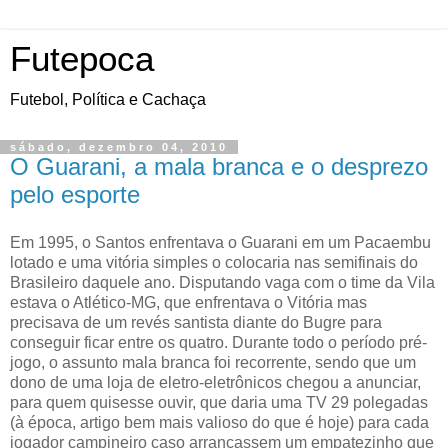
Futepoca
Futebol, Política e Cachaça
sábado, dezembro 04, 2010
O Guarani, a mala branca e o desprezo
pelo esporte
Em 1995, o Santos enfrentava o Guarani em um Pacaembu
lotado e uma vitória simples o colocaria nas semifinais do
Brasileiro daquele ano. Disputando vaga com o time da Vila
estava o Atlético-MG, que enfrentava o Vitória mas
precisava de um revés santista diante do Bugre para
conseguir ficar entre os quatro. Durante todo o período pré-
jogo, o assunto mala branca foi recorrente, sendo que um
dono de uma loja de eletro-eletrônicos chegou a anunciar,
para quem quisesse ouvir, que daria uma TV 29 polegadas
(à época, artigo bem mais valioso do que é hoje) para cada
jogador campineiro caso arrancassem um empatezinho que