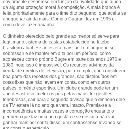
obviamente desonroso em função da rivalidade que ainda
dá alguma proteção moral à competição. A mala branca é
feita prioritariamente para o time dito pequeno, que aceita se
apequenar ainda mais. Como o Guarani fez em 1995 e
como deve fazer amanhã.
O dinheiro oferecido pelo grande ao menor só serve para
legitimar o sistema de castas estabelecido no futebol
brasileiro atual. Se antes era mais fácil um pequeno se
sobressair e se manter em alta por um período, como
aconteceu com o próprio Bugre em parte dos anos 1970 e
1980, hoje isso é impossível. Os recursos advindos da
venda de direitos de televisão, por exemplo, que constituem
boa parte das receitas dos grandes, são distribuídos em
cotas fixas que não levam em conta, como em outros
países, o mérito esportivo. Um clube grande pode ter um
ano desastroso, meter os pés pelas mãos, ter gestões
tenebrosas, cair para a segunda divisão que o dinheiro dele
da TV estará lá no ano que vem, intacto. Premia-se a
incompetência e muitas vezes a corrupção enquanto o
pequeno que faz uma boa gestão e se destaca não vai
ganhar mais por conta disso, um contrassenso levando-se
em conta o espetáculo.