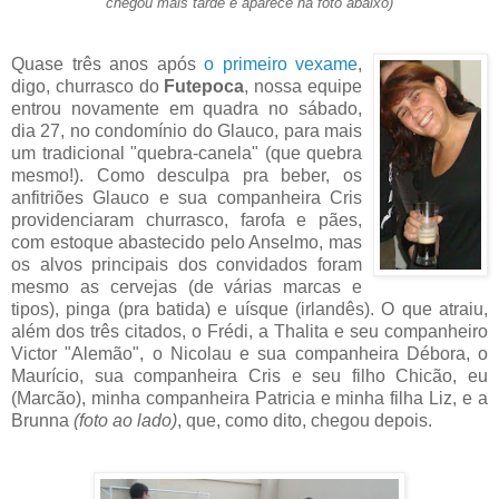
chegou mais tarde e aparece na foto abaixo)
Quase três anos após
o primeiro vexame
,
digo, churrasco do
Futepoca
, nossa equipe
entrou novamente em quadra no sábado,
dia 27, no condomínio do Glauco, para mais
um tradicional "quebra-canela" (que quebra
mesmo!). Como desculpa pra beber, os
anfitriões Glauco e sua companheira Cris
providenciaram churrasco, farofa e pães,
com estoque abastecido pelo Anselmo, mas
os alvos principais dos convidados foram
mesmo as cervejas (de várias marcas e
tipos), pinga (pra batida) e uísque (irlandês). O que atraiu,
além dos três citados, o Frédi, a Thalita e seu companheiro
Victor "Alemão", o Nicolau e sua companheira Débora, o
Maurício, sua companheira Cris e seu filho Chicão, eu
(Marcão), minha companheira Patricia e minha filha Liz, e a
Brunna
(foto ao lado)
, que, como dito, chegou depois.