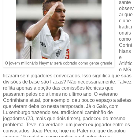
sante
observ
ar que
clube
tradici
onais
como
Corint
hians
e
Atlétic
O jovem milionário Neymar será cobrado como gente grande
o-MG
ficaram sem jogadores convocados. Isso significa que suas
divisões de base são fracas? Não necessariamente. Talvez
reflita apenas a opção das comissões técnicas que
passaram pelos dois times no último ano. O veterano
Corinthians atual, por exemplo, deu pouco espaço a atletas
que vieram debaixo nesta temporada. Já o Galo, com
Luxemburgo trazendo seu tradicional caminhão de
jogadores (23, mais que dois times), padeceu do mesmo
problema. Teve, na verdade, um jovem ex-jogador entre os
convocados: João Pedro, hoje no Palermo, que disputou
apenas 15 partidas como profissional antes de ser