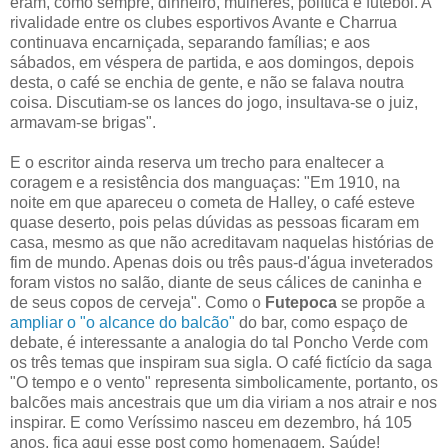
eram, como sempre, dinheiro, mulheres, política e futebol. A
rivalidade entre os clubes esportivos Avante e Charrua
continuava encarniçada, separando famílias; e aos
sábados, em véspera de partida, e aos domingos, depois
desta, o café se enchia de gente, e não se falava noutra
coisa. Discutiam-se os lances do jogo, insultava-se o juiz,
armavam-se brigas".
E o escritor ainda reserva um trecho para enaltecer a
coragem e a resistência dos manguaças: "Em 1910, na
noite em que apareceu o cometa de Halley, o café esteve
quase deserto, pois pelas dúvidas as pessoas ficaram em
casa, mesmo as que não acreditavam naquelas histórias de
fim de mundo. Apenas dois ou três paus-d'água inveterados
foram vistos no salão, diante de seus cálices de caninha e
de seus copos de cerveja". Como o
Futepoca
se propõe a
ampliar o "o alcance do balcão"
do bar, como espaço de
debate, é interessante a analogia do tal Poncho Verde com
os três temas que inspiram sua sigla. O café fictício da saga
"O tempo e o vento" representa simbolicamente, portanto, os
balcões mais ancestrais que um dia viriam a nos atrair e nos
inspirar. E como Veríssimo nasceu em dezembro, há 105
anos, fica aqui esse post como homenagem. Saúde!