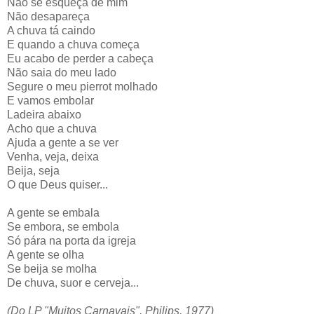
Não se esqueça de mim
Não desapareça
A chuva tá caindo
E quando a chuva começa
Eu acabo de perder a cabeça
Não saia do meu lado
Segure o meu pierrot molhado
E vamos embolar
Ladeira abaixo
Acho que a chuva
Ajuda a gente a se ver
Venha, veja, deixa
Beija, seja
O que Deus quiser...
A gente se embala
Se embora, se embola
Só pára na porta da igreja
A gente se olha
Se beija se molha
De chuva, suor e cerveja...
(Do LP "Muitos Carnavais", Philips, 1977)