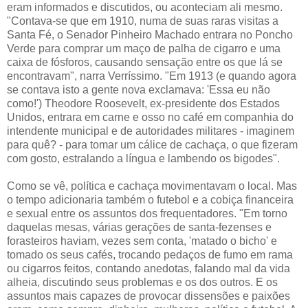
eram informados e discutidos, ou aconteciam ali mesmo.
"Contava-se que em 1910, numa de suas raras visitas a
Santa Fé, o Senador Pinheiro Machado entrara no Poncho
Verde para comprar um maço de palha de cigarro e uma
caixa de fósforos, causando sensação entre os que lá se
encontravam", narra Verríssimo. "Em 1913 (e quando agora
se contava isto a gente nova exclamava: 'Essa eu não
como!') Theodore Roosevelt, ex-presidente dos Estados
Unidos, entrara em carne e osso no café em companhia do
intendente municipal e de autoridades militares - imaginem
para quê? - para tomar um cálice de cachaça, o que fizeram
com gosto, estralando a língua e lambendo os bigodes".
Como se vê, política e cachaça movimentavam o local. Mas
o tempo adicionaria também o futebol e a cobiça financeira
e sexual entre os assuntos dos frequentadores. "Em torno
daquelas mesas, várias gerações de santa-fezenses e
forasteiros haviam, vezes sem conta, 'matado o bicho' e
tomado os seus cafés, trocando pedaços de fumo em rama
ou cigarros feitos, contando anedotas, falando mal da vida
alheia, discutindo seus problemas e os dos outros. E os
assuntos mais capazes de provocar dissensões e paixões