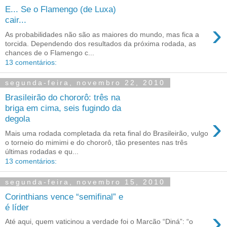
E... Se o Flamengo (de Luxa)
cair...
›
As probabilidades não são as maiores do mundo, mas fica a
torcida. Dependendo dos resultados da próxima rodada, as
chances de o Flamengo c...
13 comentários:
segunda-feira, novembro 22, 2010
Brasileirão do chororô: três na
briga em cima, seis fugindo da
›
degola
Mais uma rodada completada da reta final do Brasileirão, vulgo
o torneio do mimimi e do chororô, tão presentes nas três
últimas rodadas e qu...
13 comentários:
segunda-feira, novembro 15, 2010
Corinthians vence “semifinal” e
é líder
›
Até aqui, quem vaticinou a verdade foi o Marcão “Diná”: “o