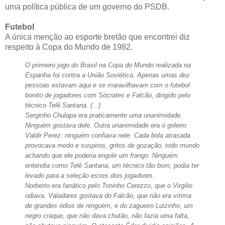
uma política pública de um governo do PSDB.
Futebol
A única menção ao esporte bretão que encontrei diz
respeito à Copa do Mundo de 1982.
O primeiro jogo do Brasil na Copa do Mundo realizada na
Espanha foi contra a União Soviética. Apenas umas dez
pessoas estavam aqui e se maravilhavam com o futebol
bonito de jogadores com Sócrates e Falcão, dirigido pelo
técnico Telê Santana. (...)
Serginho Chulapa era praticamente uma unanimidade.
Ninguém gostava dele. Outra unanimidade era o goleiro
Valdir Perez: ninguém confiava nele. Cada bola atrasada
provocava medo e suspiros, gritos de gozação, todo mundo
achando que ele poderia engolir um frango. Ninguém
entendia como Telê Santana, um técnico tão bom, podia ter
levado para a seleção esses dois jogadores.
Norberto era fanático pelo Toninho Cerezzo, que o Virgilio
odiava. Valadares gostava do Falcão, que não era vítima
de grandes ódios de ninguém, e do zagueiro Luizinho, um
negro craque, que não dava chutão, não fazia uma falta,