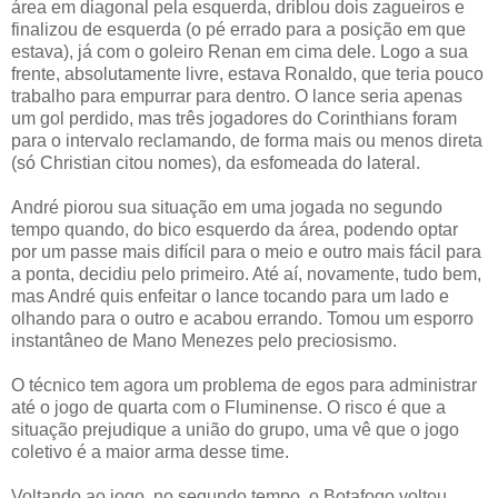
área em diagonal pela esquerda, driblou dois zagueiros e
finalizou de esquerda (o pé errado para a posição em que
estava), já com o goleiro Renan em cima dele. Logo a sua
frente, absolutamente livre, estava Ronaldo, que teria pouco
trabalho para empurrar para dentro. O lance seria apenas
um gol perdido, mas três jogadores do Corinthians foram
para o intervalo reclamando, de forma mais ou menos direta
(só Christian citou nomes), da esfomeada do lateral.
André piorou sua situação em uma jogada no segundo
tempo quando, do bico esquerdo da área, podendo optar
por um passe mais difícil para o meio e outro mais fácil para
a ponta, decidiu pelo primeiro. Até aí, novamente, tudo bem,
mas André quis enfeitar o lance tocando para um lado e
olhando para o outro e acabou errando. Tomou um esporro
instantâneo de Mano Menezes pelo preciosismo.
O técnico tem agora um problema de egos para administrar
até o jogo de quarta com o Fluminense. O risco é que a
situação prejudique a união do grupo, uma vê que o jogo
coletivo é a maior arma desse time.
Voltando ao jogo, no segundo tempo, o Botafogo voltou