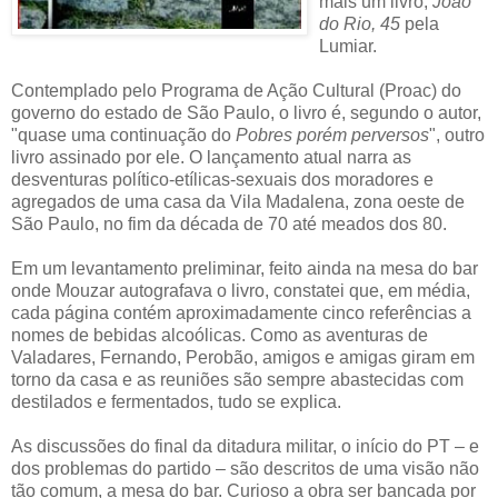
mais um livro,
João
do Rio, 45
pela
Lumiar.
Contemplado pelo Programa de Ação Cultural (Proac) do
governo do estado de São Paulo, o livro é, segundo o autor,
"quase uma continuação do
Pobres porém perversos
", outro
livro assinado por ele. O lançamento atual narra as
desventuras político-etílicas-sexuais dos moradores e
agregados de uma casa da Vila Madalena, zona oeste de
São Paulo, no fim da década de 70 até meados dos 80.
Em um levantamento preliminar, feito ainda na mesa do bar
onde Mouzar autografava o livro, constatei que, em média,
cada página contém aproximadamente cinco referências a
nomes de bebidas alcoólicas. Como as aventuras de
Valadares, Fernando, Perobão, amigos e amigas giram em
torno da casa e as reuniões são sempre abastecidas com
destilados e fermentados, tudo se explica.
As discussões do final da ditadura militar, o início do PT – e
dos problemas do partido – são descritos de uma visão não
tão comum, a mesa do bar. Curioso a obra ser bancada por