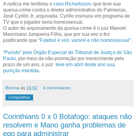
A notícia me lembrou o
caso Richarlyson
, que teve sua
queixa-crime contra o diretor administrativo do Palmeiras,
José Cyrillo Jr, arquivada. Cyrillo insinuou em programa de
TV que o jogador seria homossexual.
O autor do arquivamento da queixa-crime é o juiz Manoel
Maximiano Junqueira Filho, que por sua vez o fez
justificando que
“Futebol é viril, varonil e não homossexual”
.
“Punido” pelo Órgão Especial do Tribunal de Justiça de São
Paulo
, por meio da não-promoção por merecimento pelo
prazo de um ano, o juiz
teve em abril deste ano sua
punição mantida
.
Brunna
às
15:52
4 comentários:
Compartilhar
Corinthians 0 x 0 Botafogo: ataques não
resolvem e Mano ganha problemas de
ego para administrar