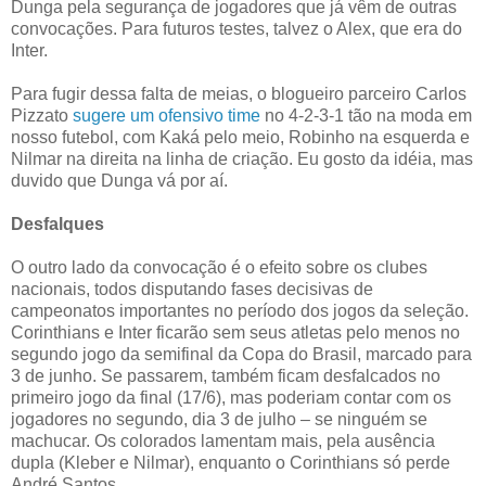
Dunga pela segurança de jogadores que já vêm de outras
convocações. Para futuros testes, talvez o Alex, que era do
Inter.
Para fugir dessa falta de meias, o blogueiro parceiro Carlos
Pizzato
sugere um ofensivo time
no 4-2-3-1 tão na moda em
nosso futebol, com Kaká pelo meio, Robinho na esquerda e
Nilmar na direita na linha de criação. Eu gosto da idéia, mas
duvido que Dunga vá por aí.
Desfalques
O outro lado da convocação é o efeito sobre os clubes
nacionais, todos disputando fases decisivas de
campeonatos importantes no período dos jogos da seleção.
Corinthians e Inter ficarão sem seus atletas pelo menos no
segundo jogo da semifinal da Copa do Brasil, marcado para
3 de junho. Se passarem, também ficam desfalcados no
primeiro jogo da final (17/6), mas poderiam contar com os
jogadores no segundo, dia 3 de julho – se ninguém se
machucar. Os colorados lamentam mais, pela ausência
dupla (Kleber e Nilmar), enquanto o Corinthians só perde
André Santos.