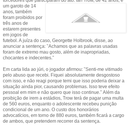
torcedores que participaram do ato. Ian Trow, de 42 anos, e
um garoto de
14
anos, também
foram proibidos por
três anos de
estarem presentes
em jogos de
futebol. A juíza do caso, Georgette Holbrook, disse, ao
anunciar a sentença: "Achamos que as palavras usadas
foram de extremo mau gosto, além de inapropriadas,
chocantes e indecentes."
Em carta lida ao júri, o jogador afirmou: "Senti-me vitimado
pelo abuso que recebi. Fiquei absolutamente desgostoso
com isso, e não reagi porque temi que isso poderia deixar a
situação ainda pior, causando problemas. Isso teve efeito
pessoal em mim e não quero que isso continue." Além da
proibição de irem a estádios, Trow terá de pagar uma multa
de 560 euros, enquanto o adolescente recebeu punição
condicional de um ano. O custo dos honorários
advocatícios, em torno de 880 euros, também ficará a cargo
de ambos, que pretendem recorrer da sentença.