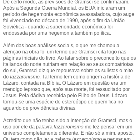
De certo modo, as previsões de Gramsci se confirmaram.
Após a Segunda Guerra Mundial, os EUA iniciaram um
período de hegemonia econômica avassaladora, cujo auge
foi vivenciado na década de 1990, após o fim da União
Soviética - quando a superioridade econômica foi
endossada por uma hegemonia também política.
Além das boas análises sociais, o que me chamou a
atenção na obra foi um termo que Gramsci cita logo nas
páginas iniciais do livro. Ao falar sobre o preconceito que os
italianos do norte nutriam em relação ao seus compatriotas
do sul, Gramsci diz que repousava sobre os sulistas o mito
do
lazzaronismo.
Tal termo tem como origem a história de
Lázaro, contada na Bíblia. O Lázaro em questão era um
mendigo leproso que, após sua morte, foi ressucitado por
Jesus. Pela dádiva recebida pelo Filho de Deus, Lázaro
tornou-se uma espécie de estereótipo de quem fica no
aguardo de providências divinas.
Acredito que não tenha sido a intenção de Gramsci, mas o
uso por ele da palavra
lazzaronismo
me fez pensar em um
universo completamente diferente. E não só a mim, aposto.
Ou tem como não ler a palavra
lazzaronismo
e pensar em