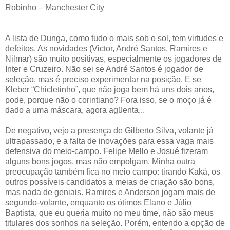
Robinho – Manchester City
A lista de Dunga, como tudo o mais sob o sol, tem virtudes e
defeitos. As novidades (Victor, André Santos, Ramires e
Nilmar) são muito positivas, especialmente os jogadores de
Inter e Cruzeiro. Não sei se André Santos é jogador de
seleção, mas é preciso experimentar na posição. E se
Kleber “Chicletinho”, que não joga bem há uns dois anos,
pode, porque não o corintiano? Fora isso, se o moço já é
dado a uma máscara, agora agüenta...
De negativo, vejo a presença de Gilberto Silva, volante já
ultrapassado, e a falta de inovações para essa vaga mais
defensiva do meio-campo. Felipe Mello e Josué fizeram
alguns bons jogos, mas não empolgam. Minha outra
preocupação também fica no meio campo: tirando Kaká, os
outros possíveis candidatos a meias de criação são bons,
mas nada de geniais. Ramires e Anderson jogam mais de
segundo-volante, enquanto os ótimos Elano e Júlio
Baptista, que eu queria muito no meu time, não são meus
titulares dos sonhos na seleção. Porém, entendo a opção de