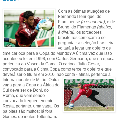
Com as ótimas atuações de
Fernando Henrique, do
Fluminense
(à esquerda)
, e de
Bruno, do Flamengo
(abaixo,
à direita)
, os torcedores
brasileiros começam a se
perguntar: a seleção brasileira
voltará a levar um goleiro de
time carioca para a Copa do Mundo? A última vez que isso
aconteceu foi em 1998, com Carlos Germano, que na época
pertencia ao Vasco da Gama. O carioca Júlio César,
convocado para a última Copa como terceiro goleiro e que
deverá ser o titular em 2010, não conta - afinal, pertence à
Internazionale de Milão.
Outra
vaga para a Copa da África do
Sul deve ser de Doni, do
Roma, que vem sendo
convocado frequentemente.
Resta, portanto, uma vaga. Os
palpites são muitos: lá fora,
Gomes, do inglês Tottenham,