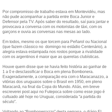
Por compromisso de trabalho estava em Montevidéu, mas
não pude acompanhar a partida entre Boca Junior e
Defensor pela TV. Após saber do resultado, saí para jantar e
provocava a conversa com os motoristas de táxi, com os
garçons e ouvia as conversas nas mesas ao lado.
Em todos, mesmo os que torcem para Peñarol ou Nacional
(que fazem clássico no domingo no estádio Centenário), a
alegria estava estampada nos rostos porque a rivalidade
com os argentinos é maior que as querelas clubísticas.
Houve quem disse que se havia feito história ao ganhar de
1 a 0 e desclassificar o Boca em plena Bombonera.
Exageradamente, a comparação era com o Maracanazzo, a
vitórias dos uruguaios sobre o Brasil em 1950, em pleno
Maracanã, na final da Copa do Mundo. Aliás, em breve
escreverei post aqui no Futepoca sobre como esse jogo é
cultuado até hoje no Uruguai, considerada “a partida do
século”.
Voltando ao “Bombonerrazzo” desta semana, o diário El