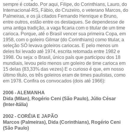
sempre é cotado. Por aqui, Filipe, do Corinthians, Lauro, do
Internacional-RS, Fábio, do Cruzeiro, o veterano Marcos, do
Palmeiras, e os já citados Fernando Henrique e Bruno,
entre outros, estão entre os destaques. Se dependesse de
uma antiga tradição, a vaga ficaria com o titular de um time
carioca. Porque, até o Brasil vencer sua primeira Copa, em
1958, com o goleiro Gilmar (do Corinthians) como titular, a
seleção SÓ levava goleiros cariocas. E pelo menos um
deles foi levado até 1974, escrita retomada entre 1982 e
1998. Ou seja: o Brasil, único país que participou dos 18
mundiais, levou pelo menos um goleiro de time carioca em
15 delas (83,33% das vezes) E o curioso é que, em nosso
último título, os três goleiros eram de times paulistas, como
em 1978. Confira os convocados (dois até 1966):
2006 - ALEMANHA
Dida (Milan), Rogério Ceni (São Paulo), Júlio César
(Inter-Itália)
2002 - CORÉIA E JAPÃO
Marcos (Palmeiras), Dida (Corinthians), Rogério Ceni
(São Paulo)