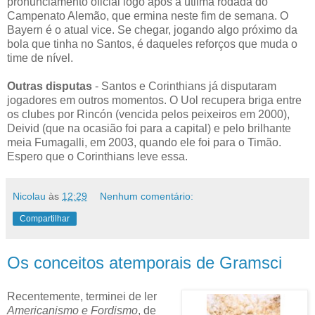
pronunciamento oficial logo após a útlima rodada do
Campenato Alemão, que ermina neste fim de semana. O
Bayern é o atual vice. Se chegar, jogando algo próximo da
bola que tinha no Santos, é daqueles reforços que muda o
time de nível.
Outras disputas
- Santos e Corinthians já disputaram
jogadores em outros momentos. O Uol recupera briga entre
os clubes por Rincón (vencida pelos peixeiros em 2000),
Deivid (que na ocasião foi para a capital) e pelo brilhante
meia Fumagalli, em 2003, quando ele foi para o Timão.
Espero que o Corinthians leve essa.
Nicolau
às
12:29
Nenhum comentário:
Compartilhar
Os conceitos atemporais de Gramsci
Recentemente, terminei de ler
Americanismo e Fordismo
, de