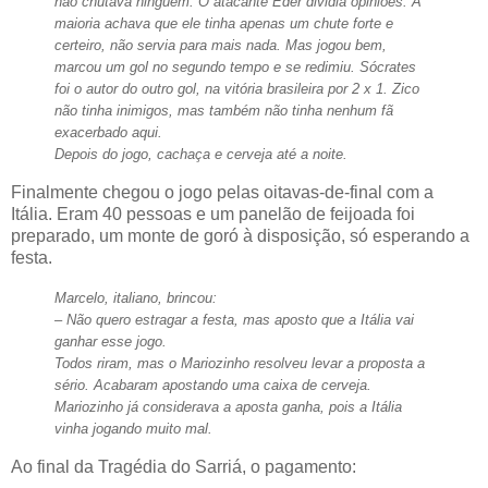
não chutava ninguém. O atacante Éder dividia opiniões. A
maioria achava que ele tinha apenas um chute forte e
certeiro, não servia para mais nada. Mas jogou bem,
marcou um gol no segundo tempo e se redimiu. Sócrates
foi o autor do outro gol, na vitória brasileira por 2 x 1. Zico
não tinha inimigos, mas também não tinha nenhum fã
exacerbado aqui.
Depois do jogo, cachaça e cerveja até a noite.
Finalmente chegou o jogo pelas oitavas-de-final com a
Itália. Eram 40 pessoas e um panelão de feijoada foi
preparado, um monte de goró à disposição, só esperando a
festa.
Marcelo, italiano, brincou:
– Não quero estragar a festa, mas aposto que a Itália vai
ganhar esse jogo.
Todos riram, mas o Mariozinho resolveu levar a proposta a
sério. Acabaram apostando uma caixa de cerveja.
Mariozinho já considerava a aposta ganha, pois a Itália
vinha jogando muito mal.
Ao final da Tragédia do Sarriá, o pagamento: