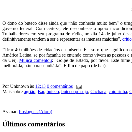
O dono do buteco disse ainda que “não conhecia muito bem” o urug
governo federal. Com certeza, ele desconhece o apoio incondicion
Trabalhadores em seu programa de rádio, no dia 14 de julho deste
definitivamente tendem a ser e representar as imensas maiorias”,
criti
“Tirar 40 milhões de cidadãos da miséria. É isso o que significou
América Latina, se por façanha se entende como vivem as pessoas e n
da Uerj,
Mujica comentou
: “Golpe de Estado, por favor! Este filme
melhorá-la, não para sepultá-la”. E fim de papo (de bar).
Por
Unknown
às
12:13
0 comentários
Mais sobre
agrião
,
Bar
,
buteco
,
buteco pé sujo
,
Cachaça
,
caipirinha
,
C
Assinar:
Postagens (Atom)
Últimos comentários