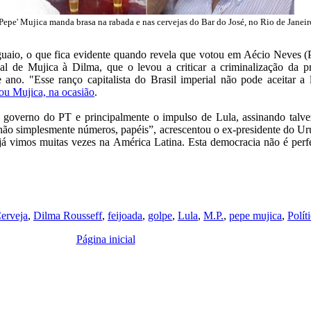
'Pepe' Mujica manda brasa na rabada e nas cervejas do Bar do José, no Rio de Janeir
uaio, o que fica evidente quando revela que votou em Aécio Neves 
al de Mujica à Dilma, que o levou a criticar a criminalização da pr
 ano. "Esse ranço capitalista do Brasil imperial não pode aceitar 
cou Mujica, na ocasião
.
 o governo do PT e principalmente o impulso de Lula, assinando talve
ão simplesmente números, papéis”, acrescentou o ex-presidente do Urug
 já vimos muitas vezes na América Latina. Esta democracia não é perf
erveja
,
Dilma Rousseff
,
feijoada
,
golpe
,
Lula
,
M.P.
,
pepe mujica
,
Polít
Página inicial