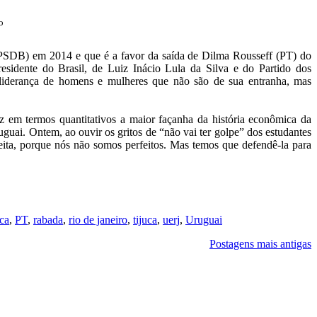
o
(PSDB) em 2014 e que é a favor da saída de Dilma Rousseff (PT) do
esidente do Brasil, de Luiz Inácio Lula da Silva e do Partido dos
a liderança de homens e mulheres que não são de sua entranha, mas
z em termos quantitativos a maior façanha da história econômica da
uai. Ontem, ao ouvir os gritos de “não vai ter golpe” dos estudantes
eita, porque nós não somos perfeitos. Mas temos que defendê-la para
ica
,
PT
,
rabada
,
rio de janeiro
,
tijuca
,
uerj
,
Uruguai
Postagens mais antigas