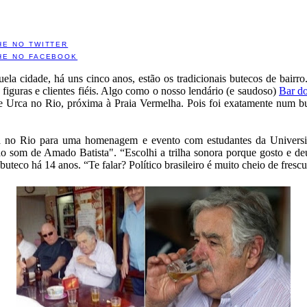
HE NO TWITTER
HE NO FACEBOOK
uela cidade, há uns cinco anos, estão os tradicionais butecos de bai
guras e clientes fiéis. Algo como o nosso lendário (e saudoso)
Bar d
 e Urca no Rio, próxima à Praia Vermelha. Pois foi exatamente num bu
tá no Rio para uma homenagem e evento com estudantes da Universida
ao som de Amado Batista". “Escolhi a trilha sonora porque gosto e d
buteco há 14 anos. “Te falar? Político brasileiro é muito cheio de fres