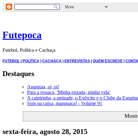
Futepoca
Futebol, Política e Cachaça
FUTEBOL
|
POLÍTICA
|
CACHAÇA
|
ENTREVISTAS
|
QUEM ESCREVE
|
CONTA
Destaques
Anarquia, oi, oi!
Para a ressaca, 'Minha enxada, minha vida'
A caipirinha, a amizade, o Exército e o Clube da Esquina
Som na caixa, manguaça! - Volume 91
Mostr
sexta-feira, agosto 28, 2015