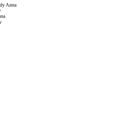
dy Anna
y
nna
y