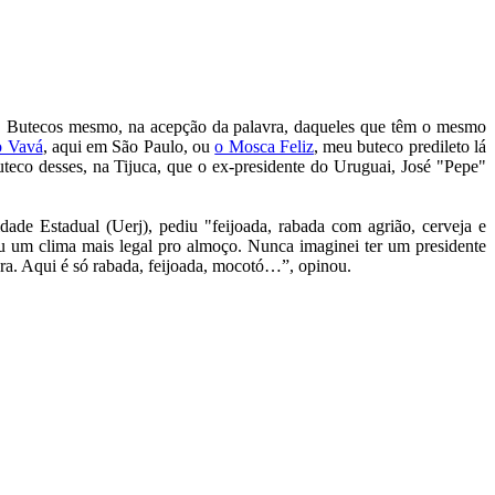
rro. Butecos mesmo, na acepção da palavra, daqueles que têm o mesmo
o Vavá
, aqui em São Paulo, ou
o Mosca Feliz
, meu buteco predileto lá
teco desses, na Tijuca, que o ex-presidente do Uruguai, José "Pepe"
de Estadual (Uerj), pediu "feijoada, rabada com agrião, cerveja e
eu um clima mais legal pro almoço. Nunca imaginei ter um presidente
cura. Aqui é só rabada, feijoada, mocotó…”, opinou.