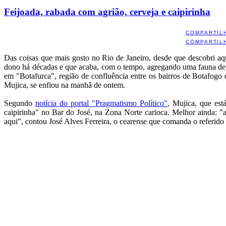
Feijoada, rabada com agrião, cerveja e caipirinha
COMPARTIL
COMPARTIL
Das coisas que mais gosto no Rio de Janeiro, desde que descobri aq
dono há décadas e que acaba, com o tempo, agregando uma fauna de fi
em "Botafurca", região de confluência entre os bairros de Botafogo
Mujica, se enfiou na manhã de ontem.
Segundo
notícia do portal "Pragmatismo Político"
, Mujica, que es
caipirinha" no Bar do José, na Zona Norte carioca. Melhor ainda: "
aqui”, contou José Alves Ferreira, o cearense que comanda o referido 