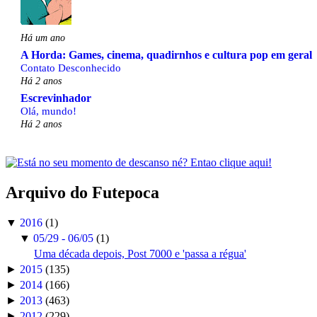
Há um ano
A Horda: Games, cinema, quadirnhos e cultura pop em geral
Contato Desconhecido
Há 2 anos
Escrevinhador
Olá, mundo!
Há 2 anos
Arquivo do Futepoca
▼
2016
(1)
▼
05/29 - 06/05
(1)
Uma década depois, Post 7000 e 'passa a régua'
►
2015
(135)
►
2014
(166)
►
2013
(463)
►
2012
(229)