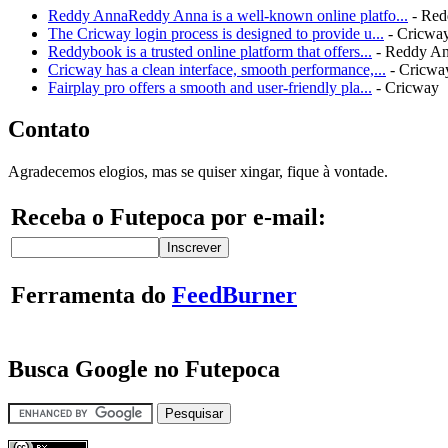
Reddy AnnaReddy Anna is a well-known online platfo...
- Red
The Cricway login process is designed to provide u...
- Cricwa
Reddybook is a trusted online platform that offers...
- Reddy A
Cricway has a clean interface, smooth performance,...
- Cricwa
Fairplay pro offers a smooth and user-friendly pla...
- Cricway
Contato
Agradecemos elogios, mas se quiser xingar, fique à vontade.
Receba o Futepoca por e-mail:
Ferramenta do
FeedBurner
Busca Google no Futepoca