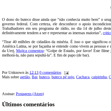
O dono do buteco disse ainda que “não conhecia muito bem” o urug
governo federal. Com certeza, ele desconhece o apoio incondicion
Trabalhadores em seu programa de rádio, no dia 14 de julho deste
definitivamente tendem a ser e representar as imensas maiorias”,
criti
“Tirar 40 milhões de cidadãos da miséria. É isso o que significou
América Latina, se por façanha se entende como vivem as pessoas e n
da Uerj,
Mujica comentou
: “Golpe de Estado, por favor! Este filme
melhorá-la, não para sepultá-la”. E fim de papo (de bar).
Por
Unknown
às
12:13
0 comentários
Mais sobre
agrião
,
Bar
,
buteco
,
buteco pé sujo
,
Cachaça
,
caipirinha
,
C
Assinar:
Postagens (Atom)
Últimos comentários