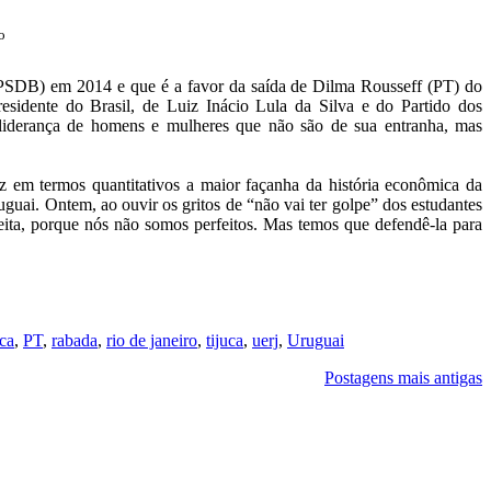
o
(PSDB) em 2014 e que é a favor da saída de Dilma Rousseff (PT) do
esidente do Brasil, de Luiz Inácio Lula da Silva e do Partido dos
a liderança de homens e mulheres que não são de sua entranha, mas
z em termos quantitativos a maior façanha da história econômica da
uai. Ontem, ao ouvir os gritos de “não vai ter golpe” dos estudantes
eita, porque nós não somos perfeitos. Mas temos que defendê-la para
ica
,
PT
,
rabada
,
rio de janeiro
,
tijuca
,
uerj
,
Uruguai
Postagens mais antigas