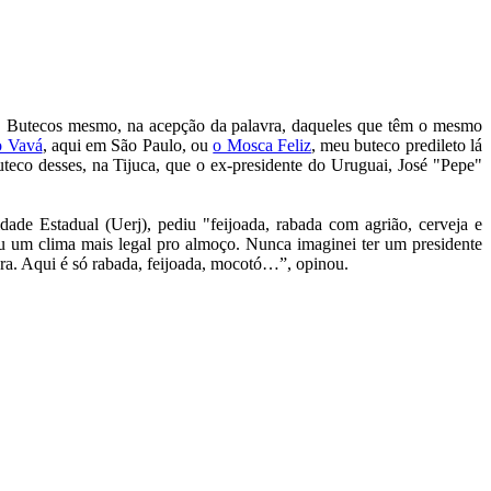
rro. Butecos mesmo, na acepção da palavra, daqueles que têm o mesmo
o Vavá
, aqui em São Paulo, ou
o Mosca Feliz
, meu buteco predileto lá
teco desses, na Tijuca, que o ex-presidente do Uruguai, José "Pepe"
de Estadual (Uerj), pediu "feijoada, rabada com agrião, cerveja e
eu um clima mais legal pro almoço. Nunca imaginei ter um presidente
cura. Aqui é só rabada, feijoada, mocotó…”, opinou.