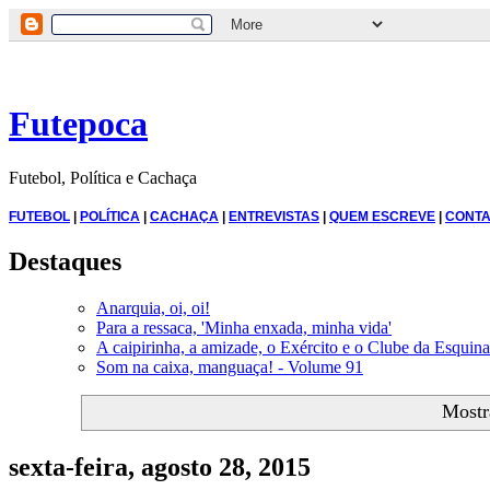
Futepoca
Futebol, Política e Cachaça
FUTEBOL
|
POLÍTICA
|
CACHAÇA
|
ENTREVISTAS
|
QUEM ESCREVE
|
CONTA
Destaques
Anarquia, oi, oi!
Para a ressaca, 'Minha enxada, minha vida'
A caipirinha, a amizade, o Exército e o Clube da Esquina
Som na caixa, manguaça! - Volume 91
Mostr
sexta-feira, agosto 28, 2015