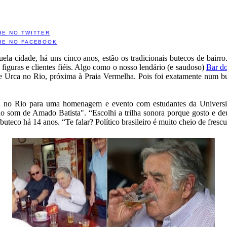
HE NO TWITTER
HE NO FACEBOOK
uela cidade, há uns cinco anos, estão os tradicionais butecos de bai
guras e clientes fiéis. Algo como o nosso lendário (e saudoso)
Bar d
 e Urca no Rio, próxima à Praia Vermelha. Pois foi exatamente num bu
tá no Rio para uma homenagem e evento com estudantes da Universida
ao som de Amado Batista". “Escolhi a trilha sonora porque gosto e d
buteco há 14 anos. “Te falar? Político brasileiro é muito cheio de fres