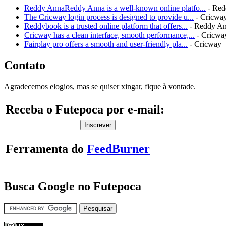
Reddy AnnaReddy Anna is a well-known online platfo...
- Red
The Cricway login process is designed to provide u...
- Cricwa
Reddybook is a trusted online platform that offers...
- Reddy A
Cricway has a clean interface, smooth performance,...
- Cricwa
Fairplay pro offers a smooth and user-friendly pla...
- Cricway
Contato
Agradecemos elogios, mas se quiser xingar, fique à vontade.
Receba o Futepoca por e-mail:
Ferramenta do
FeedBurner
Busca Google no Futepoca