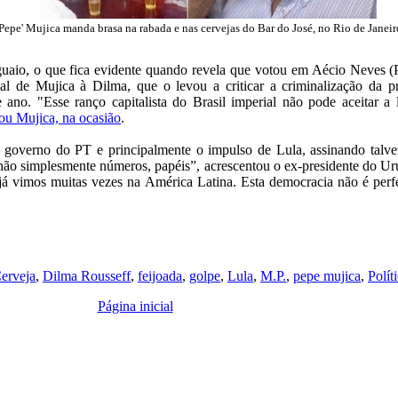
'Pepe' Mujica manda brasa na rabada e nas cervejas do Bar do José, no Rio de Janeir
uaio, o que fica evidente quando revela que votou em Aécio Neves 
al de Mujica à Dilma, que o levou a criticar a criminalização da pr
 ano. "Esse ranço capitalista do Brasil imperial não pode aceitar 
cou Mujica, na ocasião
.
 o governo do PT e principalmente o impulso de Lula, assinando talve
ão simplesmente números, papéis”, acrescentou o ex-presidente do Urug
 já vimos muitas vezes na América Latina. Esta democracia não é perf
erveja
,
Dilma Rousseff
,
feijoada
,
golpe
,
Lula
,
M.P.
,
pepe mujica
,
Polít
Página inicial