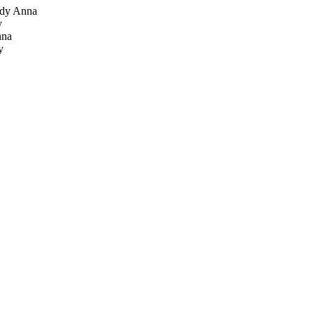
dy Anna
y
nna
y