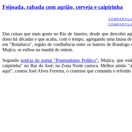
Feijoada, rabada com agrião, cerveja e caipirinha
COMPARTIL
COMPARTIL
Das coisas que mais gosto no Rio de Janeiro, desde que descobri aq
dono há décadas e que acaba, com o tempo, agregando uma fauna de fi
em "Botafurca", região de confluência entre os bairros de Botafogo
Mujica, se enfiou na manhã de ontem.
Segundo
notícia do portal "Pragmatismo Político"
, Mujica, que es
caipirinha" no Bar do José, na Zona Norte carioca. Melhor ainda: "
aqui”, contou José Alves Ferreira, o cearense que comanda o referido 