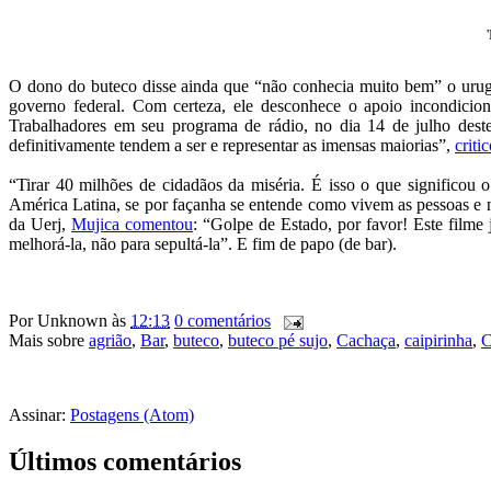
O dono do buteco disse ainda que “não conhecia muito bem” o urug
governo federal. Com certeza, ele desconhece o apoio incondicion
Trabalhadores em seu programa de rádio, no dia 14 de julho deste
definitivamente tendem a ser e representar as imensas maiorias”,
criti
“Tirar 40 milhões de cidadãos da miséria. É isso o que significou
América Latina, se por façanha se entende como vivem as pessoas e n
da Uerj,
Mujica comentou
: “Golpe de Estado, por favor! Este filme
melhorá-la, não para sepultá-la”. E fim de papo (de bar).
Por
Unknown
às
12:13
0 comentários
Mais sobre
agrião
,
Bar
,
buteco
,
buteco pé sujo
,
Cachaça
,
caipirinha
,
C
Assinar:
Postagens (Atom)
Últimos comentários