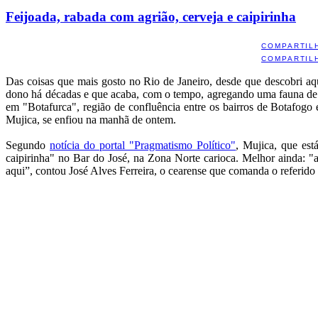
Feijoada, rabada com agrião, cerveja e caipirinha
COMPARTIL
COMPARTIL
Das coisas que mais gosto no Rio de Janeiro, desde que descobri aq
dono há décadas e que acaba, com o tempo, agregando uma fauna de fi
em "Botafurca", região de confluência entre os bairros de Botafogo
Mujica, se enfiou na manhã de ontem.
Segundo
notícia do portal "Pragmatismo Político"
, Mujica, que es
caipirinha" no Bar do José, na Zona Norte carioca. Melhor ainda: "
aqui”, contou José Alves Ferreira, o cearense que comanda o referido 