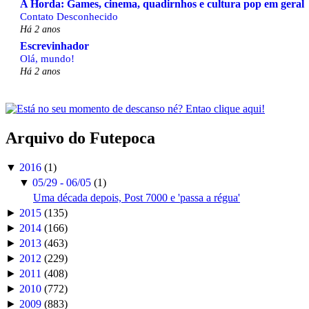
A Horda: Games, cinema, quadirnhos e cultura pop em geral
Contato Desconhecido
Há 2 anos
Escrevinhador
Olá, mundo!
Há 2 anos
Arquivo do Futepoca
▼
2016
(1)
▼
05/29 - 06/05
(1)
Uma década depois, Post 7000 e 'passa a régua'
►
2015
(135)
►
2014
(166)
►
2013
(463)
►
2012
(229)
►
2011
(408)
►
2010
(772)
►
2009
(883)