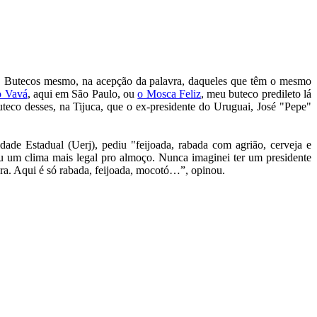
rro. Butecos mesmo, na acepção da palavra, daqueles que têm o mesmo
o Vavá
, aqui em São Paulo, ou
o Mosca Feliz
, meu buteco predileto lá
teco desses, na Tijuca, que o ex-presidente do Uruguai, José "Pepe"
de Estadual (Uerj), pediu "feijoada, rabada com agrião, cerveja e
eu um clima mais legal pro almoço. Nunca imaginei ter um presidente
cura. Aqui é só rabada, feijoada, mocotó…”, opinou.