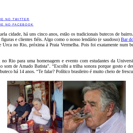
HE NO TWITTER
HE NO FACEBOOK
uela cidade, há uns cinco anos, estão os tradicionais butecos de bai
guras e clientes fiéis. Algo como o nosso lendário (e saudoso)
Bar d
 e Urca no Rio, próxima à Praia Vermelha. Pois foi exatamente num bu
tá no Rio para uma homenagem e evento com estudantes da Universida
ao som de Amado Batista". “Escolhi a trilha sonora porque gosto e d
buteco há 14 anos. “Te falar? Político brasileiro é muito cheio de fres