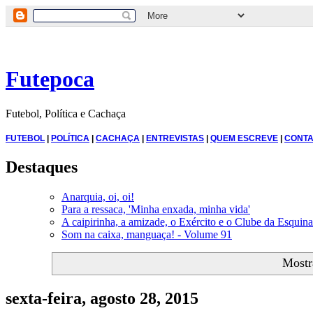
Futepoca
Futebol, Política e Cachaça
FUTEBOL
|
POLÍTICA
|
CACHAÇA
|
ENTREVISTAS
|
QUEM ESCREVE
|
CONTA
Destaques
Anarquia, oi, oi!
Para a ressaca, 'Minha enxada, minha vida'
A caipirinha, a amizade, o Exército e o Clube da Esquina
Som na caixa, manguaça! - Volume 91
Mostr
sexta-feira, agosto 28, 2015