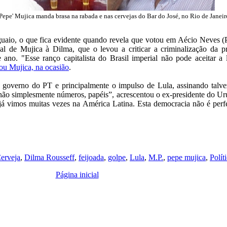
'Pepe' Mujica manda brasa na rabada e nas cervejas do Bar do José, no Rio de Janeir
uaio, o que fica evidente quando revela que votou em Aécio Neves 
al de Mujica à Dilma, que o levou a criticar a criminalização da pr
 ano. "Esse ranço capitalista do Brasil imperial não pode aceitar 
cou Mujica, na ocasião
.
 o governo do PT e principalmente o impulso de Lula, assinando talve
ão simplesmente números, papéis”, acrescentou o ex-presidente do Urug
 já vimos muitas vezes na América Latina. Esta democracia não é perf
erveja
,
Dilma Rousseff
,
feijoada
,
golpe
,
Lula
,
M.P.
,
pepe mujica
,
Polít
Página inicial