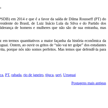
o
(PSDB) em 2014 e que é a favor da saída de Dilma Rousseff (PT) do
esidente do Brasil, de Luiz Inácio Lula da Silva e do Partido dos
a liderança de homens e mulheres que não são de sua entranha, mas
z em termos quantitativos a maior façanha da história econômica da
uai. Ontem, ao ouvir os gritos de “não vai ter golpe” dos estudantes
eita, porque nós não somos perfeitos. Mas temos que defendê-la para
ica
,
PT
,
rabada
,
rio de janeiro
,
tijuca
,
uerj
,
Uruguai
Postagens mais antigas