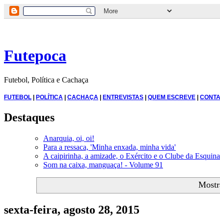
Futepoca
Futebol, Política e Cachaça
FUTEBOL
|
POLÍTICA
|
CACHAÇA
|
ENTREVISTAS
|
QUEM ESCREVE
|
CONTA
Destaques
Anarquia, oi, oi!
Para a ressaca, 'Minha enxada, minha vida'
A caipirinha, a amizade, o Exército e o Clube da Esquina
Som na caixa, manguaça! - Volume 91
Mostr
sexta-feira, agosto 28, 2015