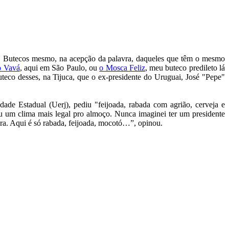
rro. Butecos mesmo, na acepção da palavra, daqueles que têm o mesmo
o Vavá
, aqui em São Paulo, ou
o Mosca Feliz
, meu buteco predileto lá
teco desses, na Tijuca, que o ex-presidente do Uruguai, José "Pepe"
de Estadual (Uerj), pediu "feijoada, rabada com agrião, cerveja e
eu um clima mais legal pro almoço. Nunca imaginei ter um presidente
cura. Aqui é só rabada, feijoada, mocotó…”, opinou.