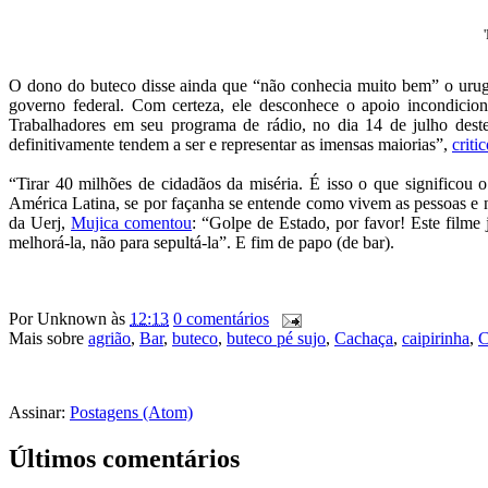
O dono do buteco disse ainda que “não conhecia muito bem” o urug
governo federal. Com certeza, ele desconhece o apoio incondicion
Trabalhadores em seu programa de rádio, no dia 14 de julho deste
definitivamente tendem a ser e representar as imensas maiorias”,
criti
“Tirar 40 milhões de cidadãos da miséria. É isso o que significou
América Latina, se por façanha se entende como vivem as pessoas e n
da Uerj,
Mujica comentou
: “Golpe de Estado, por favor! Este filme
melhorá-la, não para sepultá-la”. E fim de papo (de bar).
Por
Unknown
às
12:13
0 comentários
Mais sobre
agrião
,
Bar
,
buteco
,
buteco pé sujo
,
Cachaça
,
caipirinha
,
C
Assinar:
Postagens (Atom)
Últimos comentários