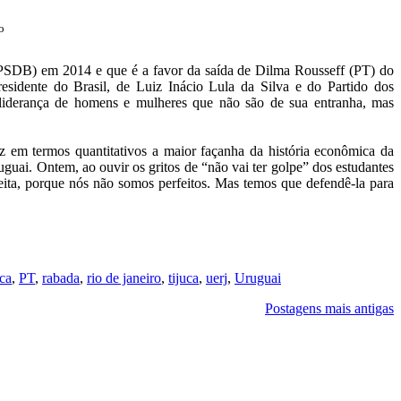
o
(PSDB) em 2014 e que é a favor da saída de Dilma Rousseff (PT) do
esidente do Brasil, de Luiz Inácio Lula da Silva e do Partido dos
a liderança de homens e mulheres que não são de sua entranha, mas
z em termos quantitativos a maior façanha da história econômica da
uai. Ontem, ao ouvir os gritos de “não vai ter golpe” dos estudantes
eita, porque nós não somos perfeitos. Mas temos que defendê-la para
ica
,
PT
,
rabada
,
rio de janeiro
,
tijuca
,
uerj
,
Uruguai
Postagens mais antigas