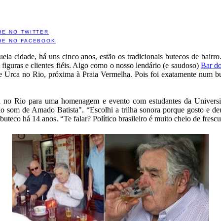
HE NO TWITTER
HE NO FACEBOOK
uela cidade, há uns cinco anos, estão os tradicionais butecos de bai
guras e clientes fiéis. Algo como o nosso lendário (e saudoso)
Bar d
 e Urca no Rio, próxima à Praia Vermelha. Pois foi exatamente num bu
tá no Rio para uma homenagem e evento com estudantes da Universida
ao som de Amado Batista". “Escolhi a trilha sonora porque gosto e d
buteco há 14 anos. “Te falar? Político brasileiro é muito cheio de fres