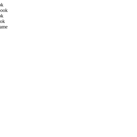
ok
book
ok
ook
ame