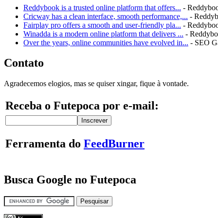
Reddybook is a trusted online platform that offers...
- Reddybo
Cricway has a clean interface, smooth performance,...
- Reddy
Fairplay pro offers a smooth and user-friendly pla...
- Reddybo
Winadda is a modern online platform that delivers ...
- Reddyb
Over the years, online communities have evolved in...
- SEO G
Contato
Agradecemos elogios, mas se quiser xingar, fique à vontade.
Receba o Futepoca por e-mail:
Ferramenta do
FeedBurner
Busca Google no Futepoca