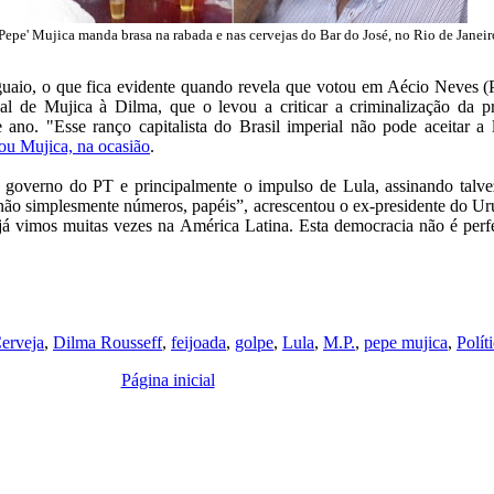
'Pepe' Mujica manda brasa na rabada e nas cervejas do Bar do José, no Rio de Janeir
uaio, o que fica evidente quando revela que votou em Aécio Neves 
al de Mujica à Dilma, que o levou a criticar a criminalização da pr
 ano. "Esse ranço capitalista do Brasil imperial não pode aceitar 
cou Mujica, na ocasião
.
 o governo do PT e principalmente o impulso de Lula, assinando talve
ão simplesmente números, papéis”, acrescentou o ex-presidente do Urug
 já vimos muitas vezes na América Latina. Esta democracia não é perf
erveja
,
Dilma Rousseff
,
feijoada
,
golpe
,
Lula
,
M.P.
,
pepe mujica
,
Polít
Página inicial