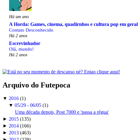
Há um ano
A Horda: Games, cinema, quadirnhos e cultura pop em geral
Contato Desconhecido
Há 2 anos
Escrevinhador
Olá, mundo!
Há 2 anos
Arquivo do Futepoca
▼
2016
(1)
▼
05/29 - 06/05
(1)
Uma década depois, Post 7000 e 'passa a régua'
►
2015
(135)
►
2014
(166)
►
2013
(463)
►
2012
(229)