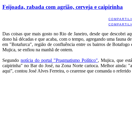
Feijoada, rabada com agrião, cerveja e caipirinha
COMPARTIL
COMPARTIL
Das coisas que mais gosto no Rio de Janeiro, desde que descobri aq
dono há décadas e que acaba, com o tempo, agregando uma fauna de fi
em "Botafurca", região de confluência entre os bairros de Botafogo
Mujica, se enfiou na manhã de ontem.
Segundo
notícia do portal "Pragmatismo Político"
, Mujica, que es
caipirinha" no Bar do José, na Zona Norte carioca. Melhor ainda: "
aqui”, contou José Alves Ferreira, o cearense que comanda o referido 