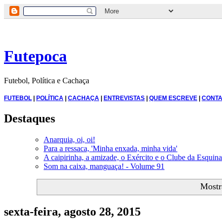
Futepoca
Futebol, Política e Cachaça
FUTEBOL
|
POLÍTICA
|
CACHAÇA
|
ENTREVISTAS
|
QUEM ESCREVE
|
CONTA
Destaques
Anarquia, oi, oi!
Para a ressaca, 'Minha enxada, minha vida'
A caipirinha, a amizade, o Exército e o Clube da Esquina
Som na caixa, manguaça! - Volume 91
Mostr
sexta-feira, agosto 28, 2015