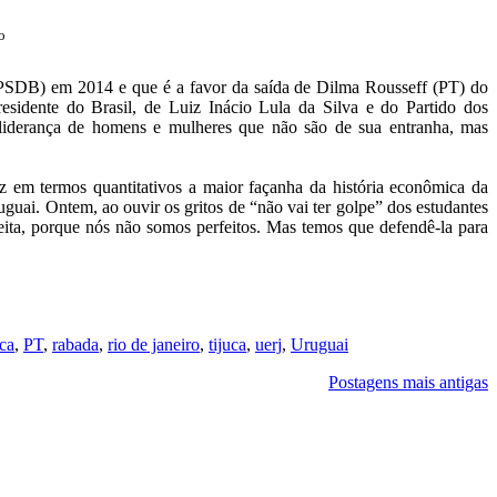
o
(PSDB) em 2014 e que é a favor da saída de Dilma Rousseff (PT) do
esidente do Brasil, de Luiz Inácio Lula da Silva e do Partido dos
a liderança de homens e mulheres que não são de sua entranha, mas
z em termos quantitativos a maior façanha da história econômica da
uai. Ontem, ao ouvir os gritos de “não vai ter golpe” dos estudantes
eita, porque nós não somos perfeitos. Mas temos que defendê-la para
ica
,
PT
,
rabada
,
rio de janeiro
,
tijuca
,
uerj
,
Uruguai
Postagens mais antigas