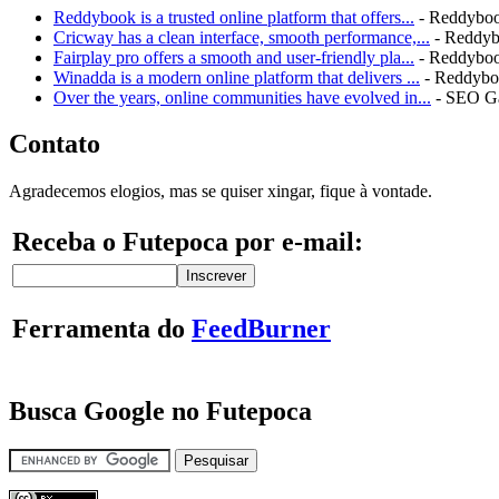
Reddybook is a trusted online platform that offers...
- Reddybo
Cricway has a clean interface, smooth performance,...
- Reddy
Fairplay pro offers a smooth and user-friendly pla...
- Reddybo
Winadda is a modern online platform that delivers ...
- Reddyb
Over the years, online communities have evolved in...
- SEO G
Contato
Agradecemos elogios, mas se quiser xingar, fique à vontade.
Receba o Futepoca por e-mail:
Ferramenta do
FeedBurner
Busca Google no Futepoca