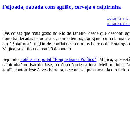
Feijoada, rabada com agrião, cerveja e caipirinha
COMPARTIL
COMPARTIL
Das coisas que mais gosto no Rio de Janeiro, desde que descobri aq
dono há décadas e que acaba, com o tempo, agregando uma fauna de fi
em "Botafurca", região de confluência entre os bairros de Botafogo
Mujica, se enfiou na manhã de ontem.
Segundo
notícia do portal "Pragmatismo Político"
, Mujica, que es
caipirinha" no Bar do José, na Zona Norte carioca. Melhor ainda: "
aqui”, contou José Alves Ferreira, o cearense que comanda o referido 