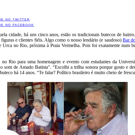
HE NO TWITTER
HE NO FACEBOOK
uela cidade, há uns cinco anos, estão os tradicionais butecos de bai
guras e clientes fiéis. Algo como o nosso lendário (e saudoso)
Bar d
 e Urca no Rio, próxima à Praia Vermelha. Pois foi exatamente num bu
tá no Rio para uma homenagem e evento com estudantes da Universida
ao som de Amado Batista". “Escolhi a trilha sonora porque gosto e d
buteco há 14 anos. “Te falar? Político brasileiro é muito cheio de fres