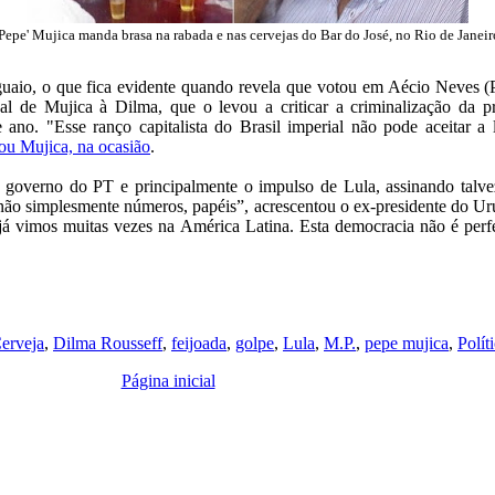
'Pepe' Mujica manda brasa na rabada e nas cervejas do Bar do José, no Rio de Janeir
uaio, o que fica evidente quando revela que votou em Aécio Neves 
al de Mujica à Dilma, que o levou a criticar a criminalização da pr
 ano. "Esse ranço capitalista do Brasil imperial não pode aceitar 
cou Mujica, na ocasião
.
 o governo do PT e principalmente o impulso de Lula, assinando talve
ão simplesmente números, papéis”, acrescentou o ex-presidente do Urug
 já vimos muitas vezes na América Latina. Esta democracia não é perf
erveja
,
Dilma Rousseff
,
feijoada
,
golpe
,
Lula
,
M.P.
,
pepe mujica
,
Polít
Página inicial