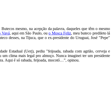
rro. Butecos mesmo, na acepção da palavra, daqueles que têm o mesmo
o Vavá
, aqui em São Paulo, ou
o Mosca Feliz
, meu buteco predileto lá
teco desses, na Tijuca, que o ex-presidente do Uruguai, José "Pepe"
de Estadual (Uerj), pediu "feijoada, rabada com agrião, cerveja e
eu um clima mais legal pro almoço. Nunca imaginei ter um presidente
cura. Aqui é só rabada, feijoada, mocotó…”, opinou.