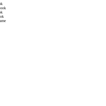
ok
book
ok
ook
ame