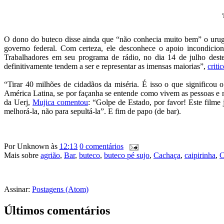
O dono do buteco disse ainda que “não conhecia muito bem” o urug
governo federal. Com certeza, ele desconhece o apoio incondicion
Trabalhadores em seu programa de rádio, no dia 14 de julho deste
definitivamente tendem a ser e representar as imensas maiorias”,
criti
“Tirar 40 milhões de cidadãos da miséria. É isso o que significou
América Latina, se por façanha se entende como vivem as pessoas e n
da Uerj,
Mujica comentou
: “Golpe de Estado, por favor! Este filme
melhorá-la, não para sepultá-la”. E fim de papo (de bar).
Por
Unknown
às
12:13
0 comentários
Mais sobre
agrião
,
Bar
,
buteco
,
buteco pé sujo
,
Cachaça
,
caipirinha
,
C
Assinar:
Postagens (Atom)
Últimos comentários