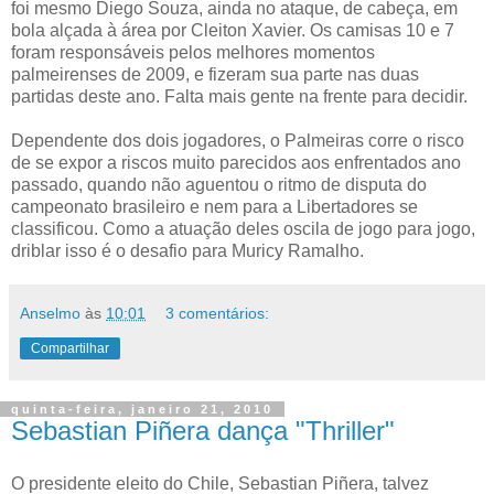
foi mesmo Diego Souza, ainda no ataque, de cabeça, em
bola alçada à área por Cleiton Xavier. Os camisas 10 e 7
foram responsáveis pelos melhores momentos
palmeirenses de 2009, e fizeram sua parte nas duas
partidas deste ano. Falta mais gente na frente para decidir.
Dependente dos dois jogadores, o Palmeiras corre o risco
de se expor a riscos muito parecidos aos enfrentados ano
passado, quando não aguentou o ritmo de disputa do
campeonato brasileiro e nem para a Libertadores se
classificou. Como a atuação deles oscila de jogo para jogo,
driblar isso é o desafio para Muricy Ramalho.
Anselmo
às
10:01
3 comentários:
Compartilhar
quinta-feira, janeiro 21, 2010
Sebastian Piñera dança "Thriller"
O presidente eleito do Chile, Sebastian Piñera, talvez