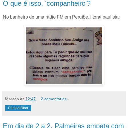
O que é isso, 'companheiro'?
No banheiro de uma rádio FM em Peruíbe, litoral paulista:
Marcão
às
12:47
2 comentários:
Compartilhar
Em dia de 2 a 2, Palmeiras empata com