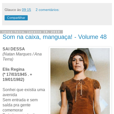
Glauco
às
09:15
2 comentários:
Compartilhar
terça-feira, janeiro 19, 2010
Som na caixa, manguaça! - Volume 48
SAI DESSA
(Natan Marques / Ana
Terra)
Elis Regina
(* 17/03/1945 . +
19/01/1982)
Sonhei que existia uma
avenida
Sem entrada e sem
saída pra gente
comemorar