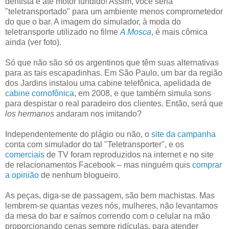
dentista e até motor fundido! Assim, você seria
"teletransportado" para um ambiente menos comprometedor
do que o bar. A imagem do simulador, à moda do
teletransporte utilizado no filme
A Mosca
, é mais cômica
ainda (ver foto).
Só que não são só os argentinos que têm suas alternativas
para as tais escapadinhas. Em São Paulo, um bar da região
dos Jardins instalou uma cabine telefônica, apelidada de
cabine cornofônica
, em 2008, e que também simula sons
para despistar o real paradeiro dos clientes. Então, será que
los hermanos
andaram nos imitando?
Independentemente do plágio ou não, o
site da campanha
conta com simulador do tal "Teletransporter", e os
comerciais
de TV foram reproduzidos na internet e no site
de relacionamentos Facebook – mas ninguém quis
comprar
a opinião
de nenhum blogueiro.
As peças, diga-se de passagem, são bem machistas. Mas
lembrem-se quantas vezes nós, mulheres, não levantamos
da mesa do bar e saímos correndo com o celular na mão
proporcionando cenas sempre ridículas, para atender