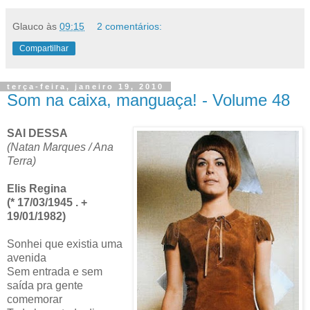
Glauco
às
09:15
2 comentários:
Compartilhar
terça-feira, janeiro 19, 2010
Som na caixa, manguaça! - Volume 48
SAI DESSA
(Natan Marques / Ana
Terra)
Elis Regina
(* 17/03/1945 . +
19/01/1982)
Sonhei que existia uma
avenida
Sem entrada e sem
saída pra gente
comemorar