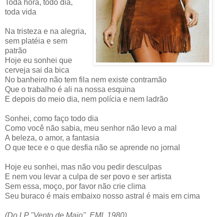
Toda hora, todo dia,
toda vida
Na tristeza e na alegria,
sem platéia e sem
patrão
Hoje eu sonhei que
cerveja sai da bica
No banheiro não tem fila nem existe contramão
Que o trabalho é ali na nossa esquina
E depois do meio dia, nem polícia e nem ladrão
Sonhei, como faço todo dia
Como você não sabia, meu senhor não levo a mal
A beleza, o amor, a fantasia
O que tece e o que desfia não se aprende no jornal
Hoje eu sonhei, mas não vou pedir desculpas
E nem vou levar a culpa de ser povo e ser artista
Sem essa, moço, por favor não crie clima
Seu buraco é mais embaixo nosso astral é mais em cima
(Do LP "Vento de Maio", EMI, 1980)