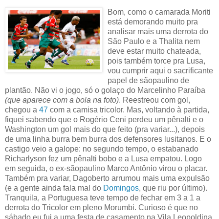
Bom, como o camarada Moriti
está demorando muito pra
analisar mais uma derrota do
São Paulo e a Thalita nem
deve estar muito chateada,
pois também torce pra Lusa,
vou cumprir aqui o sacrificante
papel de sãopaulino de
plantão. Não vi o jogo, só o golaço do Marcelinho Paraíba
(que aparece com a bola na foto)
. Reestreou com gol,
chegou a
47
com a camisa tricolor. Mas, voltando à partida,
fiquei sabendo que o Rogério Ceni perdeu um pênalti e o
Washington um gol mais do que feito (pra variar...), depois
de uma linha burra bem burra dos defensores lusitanos. E o
castigo veio a galope: no segundo tempo, o estabanado
Richarlyson fez um pênalti bobo e a Lusa empatou. Logo
em seguida, o ex-sãopaulino Marco Antônio virou o placar.
Também pra variar, Dagoberto arrumou mais uma expulsão
(e a gente ainda fala mal do
Domingos
, que riu por último).
Tranquila, a Portuguesa teve tempo de fechar em 3 a 1 a
derrota do Tricolor em pleno Morumbi. Curioso é que no
sábado eu fui a uma festa de casamento na Vila Leopoldina