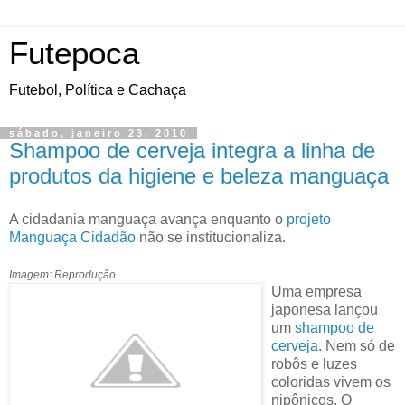
Futepoca
Futebol, Política e Cachaça
sábado, janeiro 23, 2010
Shampoo de cerveja integra a linha de
produtos da higiene e beleza manguaça
A cidadania manguaça avança enquanto o
projeto
Manguaça Cidadão
não se institucionaliza.
Imagem: Reprodução
Uma empresa
japonesa lançou
um
shampoo de
cerveja
. Nem só de
robôs e luzes
coloridas vivem os
nipônicos. O