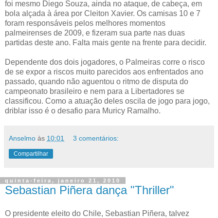
foi mesmo Diego Souza, ainda no ataque, de cabeça, em
bola alçada à área por Cleiton Xavier. Os camisas 10 e 7
foram responsáveis pelos melhores momentos
palmeirenses de 2009, e fizeram sua parte nas duas
partidas deste ano. Falta mais gente na frente para decidir.
Dependente dos dois jogadores, o Palmeiras corre o risco
de se expor a riscos muito parecidos aos enfrentados ano
passado, quando não aguentou o ritmo de disputa do
campeonato brasileiro e nem para a Libertadores se
classificou. Como a atuação deles oscila de jogo para jogo,
driblar isso é o desafio para Muricy Ramalho.
Anselmo
às
10:01
3 comentários:
Compartilhar
quinta-feira, janeiro 21, 2010
Sebastian Piñera dança "Thriller"
O presidente eleito do Chile, Sebastian Piñera, talvez