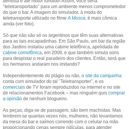
dentista e até motor fundido! Assim, você seria
"teletransportado" para um ambiente menos comprometedor
do que o bar. A imagem do simulador, à moda do
teletransporte utilizado no filme
A Mosca
, é mais cômica
ainda (ver foto).
Só que não são só os argentinos que têm suas alternativas
para as tais escapadinhas. Em São Paulo, um bar da região
dos Jardins instalou uma cabine telefônica, apelidada de
cabine cornofônica
, em 2008, e que também simula sons
para despistar o real paradeiro dos clientes. Então, será que
los hermanos
andaram nos imitando?
Independentemente do plágio ou não, o
site da campanha
conta com simulador do tal "Teletransporter", e os
comerciais
de TV foram reproduzidos na internet e no site
de relacionamentos Facebook – mas ninguém quis
comprar
a opinião
de nenhum blogueiro.
As peças, diga-se de passagem, são bem machistas. Mas
lembrem-se quantas vezes nós, mulheres, não levantamos
da mesa do bar e saímos correndo com o celular na mão
proporcionando cenas sempre ridículas, para atender