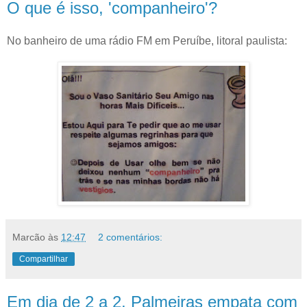
O que é isso, 'companheiro'?
No banheiro de uma rádio FM em Peruíbe, litoral paulista:
Marcão
às
12:47
2 comentários:
Compartilhar
Em dia de 2 a 2, Palmeiras empata com