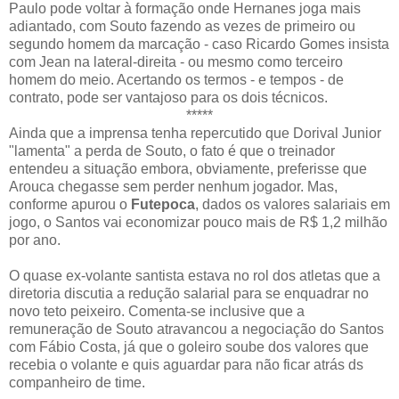
Paulo pode voltar à formação onde Hernanes joga mais
adiantado, com Souto fazendo as vezes de primeiro ou
segundo homem da marcação - caso Ricardo Gomes insista
com Jean na lateral-direita - ou mesmo como terceiro
homem do meio. Acertando os termos - e tempos - de
contrato, pode ser vantajoso para os dois técnicos.
*****
Ainda que a imprensa tenha repercutido que Dorival Junior
"lamenta" a perda de Souto, o fato é que o treinador
entendeu a situação embora, obviamente, preferisse que
Arouca chegasse sem perder nenhum jogador. Mas,
conforme apurou o
Futepoca
, dados os valores salariais em
jogo, o Santos vai economizar pouco mais de R$ 1,2 milhão
por ano.
O quase ex-volante santista estava no rol dos atletas que a
diretoria discutia a redução salarial para se enquadrar no
novo teto peixeiro. Comenta-se inclusive que a
remuneração de Souto atravancou a negociação do Santos
com Fábio Costa, já que o goleiro soube dos valores que
recebia o volante e quis aguardar para não ficar atrás ds
companheiro de time.