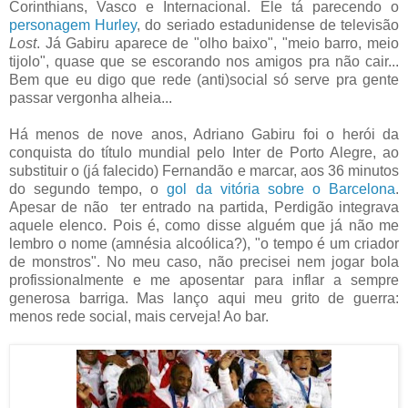
Corinthians, Vasco e Internacional. Ele tá parecendo o
personagem Hurley
, do seriado estadunidense de televisão
Lost
. Já Gabiru aparece de "olho baixo", "meio barro, meio
tijolo", quase que se escorando nos amigos pra não cair...
Bem que eu digo que rede (anti)social só serve pra gente
passar vergonha alheia...
Há menos de nove anos, Adriano Gabiru foi o herói da
conquista do título mundial pelo Inter de Porto Alegre, ao
substituir o (já falecido) Fernandão e marcar, aos 36 minutos
do segundo tempo, o
gol da vitória sobre o Barcelona
.
Apesar de não ter entrado na partida, Perdigão integrava
aquele elenco. Pois é, como disse alguém que já não me
lembro o nome (amnésia alcoólica?), "o tempo é um criador
de monstros". No meu caso, não precisei nem jogar bola
profissionalmente e me aposentar para inflar a sempre
generosa barriga. Mas lanço aqui meu grito de guerra:
menos rede social, mais cerveja! Ao bar.