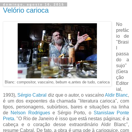
domingo, agosto 16, 2015
Velório carioca
No
prefác
io de
"Brasi
l
passa
do a
sujo"
(Gera
ção
Blanc: compositor, vascaíno, bebum e,antes de tudo, carioca
Editor
ial,
1993),
Sérgio Cabral
diz que o autor, o vascaíno
Aldir Blanc
,
é um dos expoentes da chamada "literatura carioca", com
tipos, personagens, subúrbios, bares e situações na linha
de
Nelson Rodrigues
e Sérgio Porto, o
Stanislaw Ponte
Preta
. "O Rio de Janeiro é isso que está nestas páginas; é a
cabeça e o coração desse extraordinário Aldir Blanc",
resume Cabral. De fato, a obra é uma ode à carioquice, com