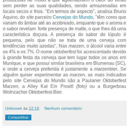
sem perder as suas qualidades, sendo armazenadas em
locais secos e frios. "Em termos de aspecto", analisa Bruno
Aquino, do
site
parceiro
Cervejas do Mundo
, "têm cores que
variam do âmbar até ao acobreado, enquanto que o aroma e
o sabor revelam forte presença de malte, o que lhes dá uma
característica doçura. A presença do sabor do lúpulo é
pequena, pelo que não se trata de uma cerveja com
tendências muito azedas". Nas
marzen
, o álcool varia entre
os 4% e os 7%. O nome
oktoberfest
foi acrescentado devido
à grande festa da cerveja que tem lugar todos os anos em
Munique, e que possui similar brasileira em Blumenau (SC),
e onde a cerveja preferida é justamente a
marzenbier
. Se
alguém quiser experimentar as
marzen
, as mais indicados
pelo
site
Cervejas do Mundo são a Paulaner Oktoberfest
Marzen, a Alley Kat Ein Prosit!
(foto)
ou a Burgerbrau
Wolnzacher Oktoberfest-Bier.
Unknown
às
12:10
Nenhum comentário:
Compartilhar