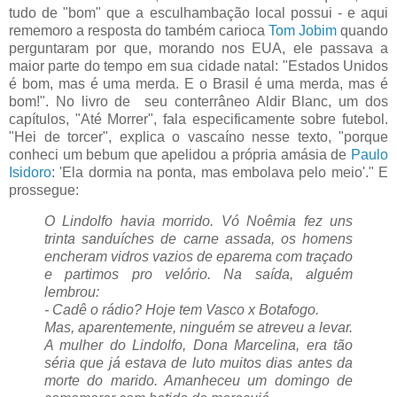
tudo de "bom" que a esculhambação local possui - e aqui
rememoro a resposta do também carioca
Tom Jobim
quando
perguntaram por que, morando nos EUA, ele passava a
maior parte do tempo em sua cidade natal: "Estados Unidos
é bom, mas é uma merda. E o Brasil é uma merda, mas é
bom!". No livro de seu conterrâneo Aldir Blanc, um dos
capítulos, "Até Morrer", fala especificamente sobre futebol.
"Hei de torcer", explica o vascaíno nesse texto, "porque
conheci um bebum que apelidou a própria amásia de
Paulo
Isidoro
: 'Ela dormia na ponta, mas embolava pelo meio'." E
prossegue:
O Lindolfo havia morrido. Vó Noêmia fez uns
trinta sanduíches de carne assada, os homens
encheram vidros vazios de eparema com traçado
e partimos pro velório. Na saída, alguém
lembrou:
- Cadê o rádio? Hoje tem Vasco x Botafogo.
Mas, aparentemente, ninguém se atreveu a levar.
A mulher do Lindolfo, Dona Marcelina, era tão
séria que já estava de luto muitos dias antes da
morte do marido. Amanheceu um domingo de