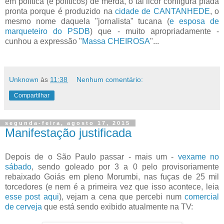
em política (e políticos) de merda, o tal licor configura piada
pronta porque é produzido na
cidade de CANTANHEDE
, o
mesmo nome daquela "jornalista" tucana (
e esposa de
marqueteiro do PSDB
) que - muito apropriadamente -
cunhou a expressão "
Massa CHEIROSA
"...
Unknown
às
11:38
Nenhum comentário:
Compartilhar
segunda-feira, agosto 17, 2015
Manifestação justificada
Depois de o São Paulo passar - mais um -
vexame no
sábado
, sendo goleado por 3 a 0 pelo provisoriamente
rebaixado Goiás em pleno Morumbi, nas fuças de 25 mil
torcedores (e nem é a primeira vez que isso acontece, leia
esse post aqui
), vejam a cena que percebi num
comercial
de cerveja
que está sendo exibido atualmente na TV: