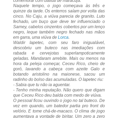
comemorar com batida de maracujá.
Naquele tempo, o jogo começava às três e
quinze da tarde. Os enterros saíam por volta das
cinco.
No Caju, a viúva parecia de granito. Luto
fechado, um buço que deve ter influenciado o
Sarney, cabelos cinzentos cobertos por um lenço
negro, leque também negro fechado nas mãos
em garra, uma viúva de
Lorca
.
Waldir Iapetec, com seu faro inigualável,
descobriu um buteco nas imediações com
rabada e cervejotas superlampoticamente
geladas. Mandaram arrebite. Mais ou menos na
hora da peleja começar, Ceceu Rico, cheio de
goró, lavando a cabeça com azeite Galo e
botando aristolino na maionese, sacou um
radinho do bolso das acumuladas. O Iapetec riu:
- Sabia que tu não ia aguentar.
- Tenho minha reputação. Não quero que digam
que Ceceu Rico deu balda com medo de viúva.
O pessoal ficou ouvindo o jogo no tal buteco. De
vez em quando, um batedor partia pro front do
velório. E tome chá-de-macaco. O clima de jogo
aumentava a vontade de biritar. Um zero a zero