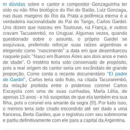
m dúvidas
sobre o cantor e compositor Gonzaguinha ter
sido ou não filho biológico do Rei do Baião, Luiz Gonzaga,
nas duas margens do Rio da Prata a polêmica eterna é a
verdadeira nacionalidade do Pai do Tango, Carlos Gardel.
Uns dizem que nasceu em Toulouse, na França, e outros
cravam Tacuarembó, no Uruguai. Algumas vezes, quando
questionado sobre o assunto, o próprio Gardel se
esquivava, preferindo reforçar suas raízes argentinas e
elegendo como "nascimento" a data em que desembarcou
naquele país: "Nasci em Buenos Aires aos dois anos e meio
de idade". O mistério teria sido conservado de propósito,
pois a real origem do cantor seria um escândalo de grande
proporção. Como conta o recente documentário
"El padre
de Gardel"
, Carlos teria sido fruto, na citada Tacurarembó,
da relação proibida entre o poderoso coronel Carlos
Escayola com uma de suas cunhadas, María Lélia, de
apenas 13 anos - e há suspeitas de que ela também era sua
filha, pois o coronel era amante da sogra (!!!). Por tudo isso,
o menino teria sido criado escondido até ser dado a uma
francesa, Berta Gardes, que o registrou com seu sobrenome
e partiu definitivamente com ele para a capital da Argentina.