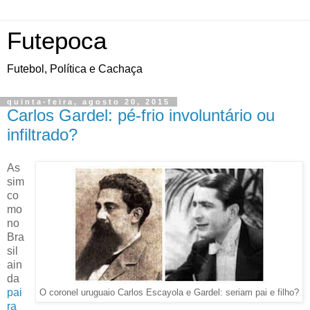
Futepoca
Futebol, Política e Cachaça
quinta-feira, agosto 20, 2015
Carlos Gardel: pé-frio involuntário ou
infiltrado?
As
sim
co
mo
no
Bra
sil
ain
da
pai
O coronel uruguaio Carlos Escayola e Gardel: seriam pai e filho?
ra