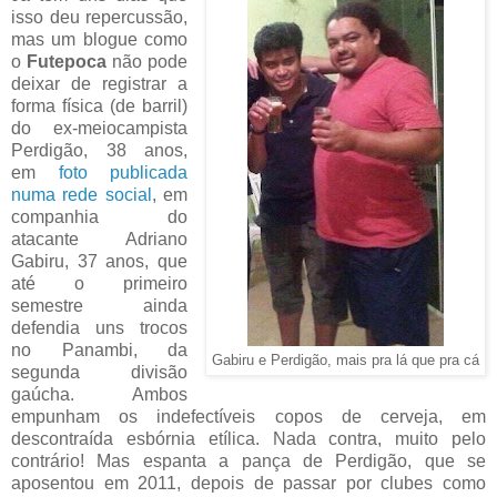
isso deu repercussão,
mas um blogue como
o
Futepoca
não pode
deixar de registrar a
forma física (de barril)
do ex-meiocampista
Perdigão, 38 anos,
em
foto publicada
numa rede social
, em
companhia do
atacante Adriano
Gabiru, 37 anos, que
até o primeiro
semestre ainda
defendia uns trocos
no Panambi, da
Gabiru e Perdigão, mais pra lá que pra cá
segunda divisão
gaúcha. Ambos
empunham os indefectíveis copos de cerveja, em
descontraída esbórnia etílica. Nada contra, muito pelo
contrário! Mas espanta a pança de Perdigão, que se
aposentou em 2011, depois de passar por clubes como