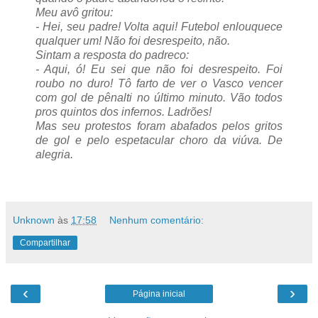
Meu avô gritou:
- Hei, seu padre! Volta aqui! Futebol enlouquece
qualquer um! Não foi desrespeito, não.
Sintam a resposta do padreco:
- Aqui, ó! Eu sei que não foi desrespeito. Foi
roubo no duro! Tô farto de ver o Vasco vencer
com gol de pênalti no último minuto. Vão todos
pros quintos dos infernos. Ladrões!
Mas seu protestos foram abafados pelos gritos
de gol e pelo espetacular choro da viúva. De
alegria.
Unknown
às
17:58
Nenhum comentário:
Compartilhar
‹
›
Página inicial