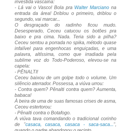
investida vascaína:
- Lá vai o Vasco! Bola pra
Walter Marciano
na
entrada da área! Driblou o primeiro, driblou o
segundo, vai marcar...
O desgraçado do radinho ficou mudo.
Desesperado, Ceceu catucou os botões pra
baixo e pra cima. Nada. Teria sido a pilha?
Ceceu sentou a porrada no spika, método quase
infalível para engenhocas enguiçadas, e uma
palavra, altíssima, como que irradiada pela
sublime voz do Todo-Poderoso, elevou-se na
capela:
- PÊNALTI!
Ceceu baixou de um golpe todo o volume. Um
silêncio aterrador. Possessa, a viúva urrou:
- Contra quem? Pênalti contra quem? Aumenta,
babaca!
À beira de uma de suas famosas crises de asma,
Ceceu estertorou:
- Pênalti contra o Botafogo.
A viúva tava comandando o tradicional corinho
de "
casaca, casaca, casaca - saca-saca...
",
quando o padre abandonou o recinto.