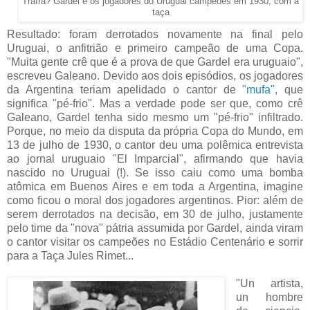
Traíra? Gardel e os jogadores do Uruguai campeões em 1930, com a
taça
Resultado: foram derrotados novamente na final pelo
Uruguai, o anfitrião e primeiro campeão de uma Copa.
"Muita gente crê que é a prova de que Gardel era uruguaio",
escreveu Galeano. Devido aos dois episódios, os jogadores
da Argentina teriam apelidado o cantor de
"mufa"
, que
significa "pé-frio". Mas a verdade pode ser que, como crê
Galeano, Gardel tenha sido mesmo um "pé-frio" infiltrado.
Porque, no meio da disputa da própria Copa do Mundo, em
13 de julho de 1930, o cantor deu uma polêmica entrevista
ao jornal uruguaio "El Imparcial", afirmando que havia
nascido no Uruguai (!). Se isso caiu como uma bomba
atômica em Buenos Aires e em toda a Argentina, imagine
como ficou o moral dos jogadores argentinos. Pior: além de
serem derrotados na decisão, em 30 de julho, justamente
pelo time da "nova" pátria assumida por Gardel, ainda viram
o cantor visitar os campeões no Estádio Centenário e sorrir
para a Taça Jules Rimet...
"Un artista,
un hombre