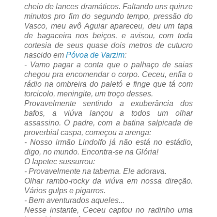
cheio de lances dramáticos. Faltando uns quinze
minutos pro fim do segundo tempo, pressão do
Vasco, meu avô Aguiar apareceu, deu um tapa
de bagaceira nos beiços, e avisou, com toda
cortesia de seus quase dois metros de cutucro
nascido em
Póvoa de Varzim
:
- Vamo pagar a conta que o palhaço de saias
chegou pra encomendar o corpo. Ceceu, enfia o
rádio na ombreira do paletó e finge que tá com
torcicolo, meningite, um troço desses.
Provavelmente sentindo a exuberância dos
bafos, a viúva lançou a todos um olhar
assassino. O padre, com a batina salpicada de
proverbial caspa, começou a arenga:
- Nosso irmão Lindolfo já não está no estádio,
digo, no mundo. Encontra-se na Glória!
O Iapetec sussurrou:
- Provavelmente na taberna. Ele adorava.
Olhar rambo-rocky da viúva em nossa direção.
Vários gulps e pigarros.
- Bem aventurados aqueles...
Nesse instante, Ceceu captou no radinho uma