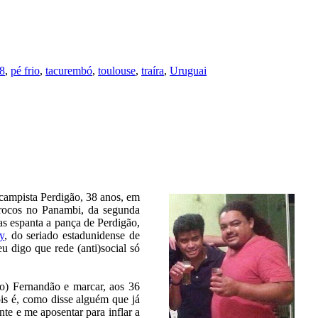
28
,
pé frio
,
tacurembó
,
toulouse
,
traíra
,
Uruguai
iocampista Perdigão, 38 anos, em
trocos no Panambi, da segunda
as espanta a pança de Perdigão,
y
, do seriado estadunidense de
u digo que rede (anti)social só
do) Fernandão e marcar, aos 36
ois é, como disse alguém que já
te e me aposentar para inflar a