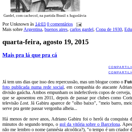
Gardel, com cachecol, na partida Brasil x Iuguslávia
Por
Unknown
às
14:03
0 comentários
Mais sobre
Argentina
,
buenos aires
,
carlos gardel
,
Copa de 1930
,
Edu
quarta-feira, agosto 19, 2015
Mais pra lá que pra cá
COMPARTIL
COMPARTIL
Já tem uns dias que isso deu repercussão, mas um blogue como o
Fut
foto publicada numa rede social
, em companhia do atacante Adrian
divisão gaúcha. Ambos empunham os indefectíveis copos de cerveja, e
que se aposentou em 2011, depois de passar por clubes como Corin
televisão
Lost
. Já Gabiru aparece de "olho baixo", "meio barro, meio
serve pra gente passar vergonha alheia...
Há menos de nove anos, Adriano Gabiru foi o herói da conquista do 
minutos do segundo tempo, o
gol da vitória sobre o Barcelona
. Apes
não me lembro o nome (amnésia alcoólica?), "o tempo é um criador de