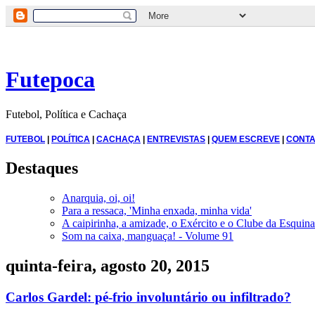
Futepoca
Futebol, Política e Cachaça
FUTEBOL
|
POLÍTICA
|
CACHAÇA
|
ENTREVISTAS
|
QUEM ESCREVE
|
CONTA
Destaques
Anarquia, oi, oi!
Para a ressaca, 'Minha enxada, minha vida'
A caipirinha, a amizade, o Exército e o Clube da Esquina
Som na caixa, manguaça! - Volume 91
quinta-feira, agosto 20, 2015
Carlos Gardel: pé-frio involuntário ou infiltrado?