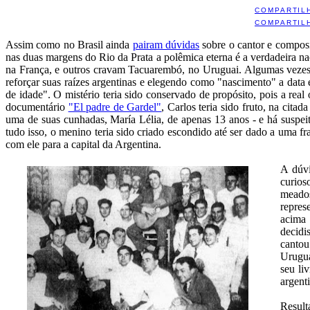
COMPARTIL
COMPARTIL
Assim como no Brasil ainda
pairam dúvidas
sobre o cantor e composi
nas duas margens do Rio da Prata a polêmica eterna é a verdadeira 
na França, e outros cravam Tacuarembó, no Uruguai. Algumas vezes,
reforçar suas raízes argentinas e elegendo como "nascimento" a dat
de idade". O mistério teria sido conservado de propósito, pois a re
documentário
"El padre de Gardel"
, Carlos teria sido fruto, na cit
uma de suas cunhadas, María Lélia, de apenas 13 anos - e há suspeita
tudo isso, o menino teria sido criado escondido até ser dado a uma f
com ele para a capital da Argentina.
A dúvi
curios
meado
repres
acima 
decidi
cantou
Urugua
seu li
argent
Result