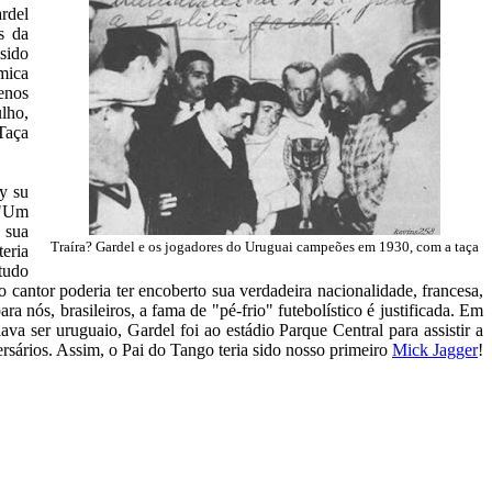
rdel
s da
sido
mica
enos
lho,
 Taça
 y su
("Um
 sua
Traíra? Gardel e os jogadores do Uruguai campeões em 1930, com a taça
eria
tudo
o cantor poderia ter encoberto sua verdadeira nacionalidade, francesa,
a nós, brasileiros, a fama de "pé-frio" futebolístico é justificada. Em
va ser uruguaio, Gardel foi ao estádio Parque Central para assistir a
rsários. Assim, o Pai do Tango teria sido nosso primeiro
Mick Jagger
!