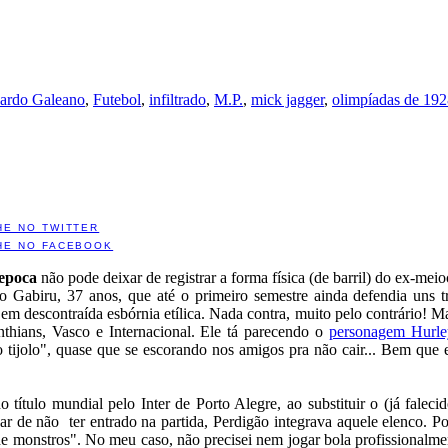
ardo Galeano
,
Futebol
,
infiltrado
,
M.P.
,
mick jagger
,
olimpíadas de 19
HE NO TWITTER
HE NO FACEBOOK
epoca
não pode deixar de registrar a forma física (de barril) do ex-me
o Gabiru, 37 anos, que até o primeiro semestre ainda defendia uns 
m descontraída esbórnia etílica. Nada contra, muito pelo contrário! M
thians, Vasco e Internacional. Ele tá parecendo o
personagem Hurle
 tijolo", quase que se escorando nos amigos pra não cair... Bem que e
título mundial pelo Inter de Porto Alegre, ao substituir o (já faleci
ar de não ter entrado na partida, Perdigão integrava aquele elenco. P
 monstros". No meu caso, não precisei nem jogar bola profissionalmen