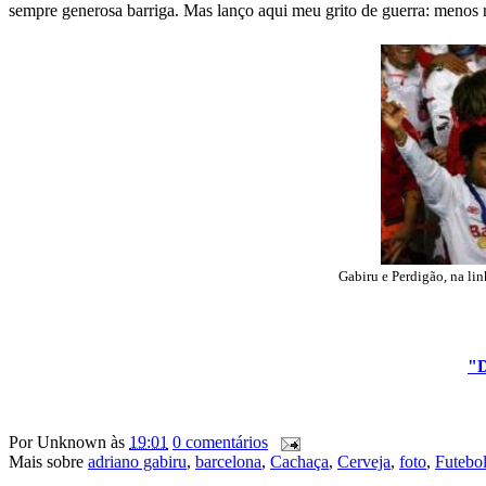
sempre generosa barriga. Mas lanço aqui meu grito de guerra: menos r
Gabiru e Perdigão, na l
"D
Por
Unknown
às
19:01
0 comentários
Mais sobre
adriano gabiru
,
barcelona
,
Cachaça
,
Cerveja
,
foto
,
Futebo