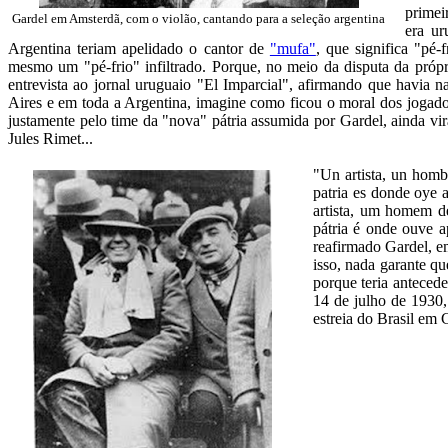
primei
Gardel em Amsterdã, com o violão, cantando para a seleção argentina
era ur
Argentina teriam apelidado o cantor de
"mufa"
, que significa "pé
mesmo um "pé-frio" infiltrado. Porque, no meio da disputa da pró
entrevista ao jornal uruguaio "El Imparcial", afirmando que havi
Aires e em toda a Argentina, imagine como ficou o moral dos jogador
justamente pelo time da "nova" pátria assumida por Gardel, ainda vir
Jules Rimet...
"Un artista, un homb
patria es donde oye 
artista, um homem d
pátria é onde ouve a
reafirmado Gardel, e
isso, nada garante qu
porque teria antecede
14 de julho de 1930, 
estreia do Brasil em 