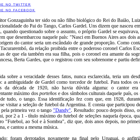
HE NO TWITTER
HE NO FACEBOOK
tor Gonzaguinha ter sido ou não filho biológico do Rei do Baião, Lu
nacionalidade do Pai do Tango, Carlos Gardel. Uns dizem que nasceu e
 quando questionado sobre o assunto, o próprio Gardel se esquivava,
a em que desembarcou naquele país: "Nasci em Buenos Aires aos dois 
al origem do cantor seria um escândalo de grande proporção. Como cont
ada Tacurarembó, da relação proibida entre o poderoso coronel Carlos E
s de que ela também era sua filha, pois o coronel era amante da sogra
rancesa, Berta Gardes, que o registrou com seu sobrenome e partiu defi
da sobre a veracidade desses fatos, nunca esclarecida, teria um des
o: a ambiguidade de Gardel como torcedor de futebol. Para todos os e
s da década de 1920, não havia dúvida alguma: o cantor era a
entante máximo dos
porteños
e dos símbolos culturais daquele país, o
de tudo, o tango. Essa identificação fez com que, em 1928, duran
sse visitar a seleção de futebol da Argentina. E consta que participo
 pela primeira vez o tango
"Dandy"
. Resultado: pouco depois disso, 
i, por 2 a 1 - título máximo do futebol de seleções naquela época,
vro "Futebol, ao Sol e à Sombra", diz que, dois anos depois, no primei
ina, e cantou a mesma música.
ado: foram derrotados novamente na final pelo Uruguai, o anfitri