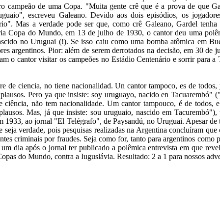
ro campeão de uma Copa. "Muita gente crê que é a prova de que Ga
uguaio", escreveu Galeano. Devido aos dois episódios, os jogadore
-frio". Mas a verdade pode ser que, como crê Galeano, Gardel tenha 
pria Copa do Mundo, em 13 de julho de 1930, o cantor deu uma polê
a nascido no Uruguai (!). Se isso caiu como uma bomba atômica em Bu
es argentinos. Pior: além de serem derrotados na decisão, em 30 de ju
am o cantor visitar os campeões no Estádio Centenário e sorrir para a
re de ciencia, no tiene nacionalidad. Un cantor tampoco, es de todos,
aplausos. Pero ya que insiste: soy uruguayo, nacido en Tacuarembó" 
e ciência, não tem nacionalidade. Um cantor tampouco, é de todos, e
plausos. Mas, já que insiste: sou uruguaio, nascido em Tacurembó"), t
m 1933, ao jornal "El Telégrafo", de Paysandú, no Uruguai. Apesar de 
e seja verdade, pois pesquisas realizadas na Argentina concluíram que 
ntes criminais por fraudes. Seja como for, tanto para argentinos como par
um dia após o jornal ter publicado a polêmica entrevista em que revela
Copas do Mundo, contra a Iuguslávia. Resultado: 2 a 1 para nossos adve