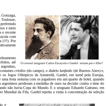
iz Gonzaga,
m Toulouse,
 preferindo
anos e meio
a o recente
scayola com
 (!!!). Por
nitivamente
dobramento
feitos, até
O coronel uruguaio Carlos Escayola e Gardel: seriam pai e filho?
rgentino,
s costumes
criollos
(do campo), o dialeto
lunfardo
(de Buenos Aires) e,
te os Jogos Olímpicos de Amsterdã, Gardel, em turnê pela Europa,
u de uma festa noturna com os jogadores em um quarto de hotel, quando
os argentinos perderam a medalha de ouro na decisão contra o time do
 quando não havia Copa do Mundo. E o uruguaio Eduardo Galeano, em
ro Mundial da Fifa, Gardel repetiu a visita à concentração da seleção
ão e