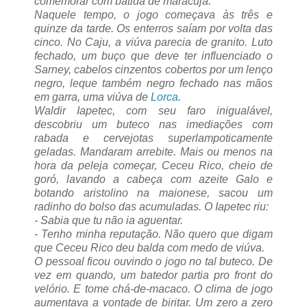
comemorar com batida de maracujá.
Naquele tempo, o jogo começava às três e
quinze da tarde. Os enterros saíam por volta das
cinco.
No Caju, a viúva parecia de granito. Luto
fechado, um buço que deve ter influenciado o
Sarney, cabelos cinzentos cobertos por um lenço
negro, leque também negro fechado nas mãos
em garra, uma viúva de
Lorca
.
Waldir Iapetec, com seu faro inigualável,
descobriu um buteco nas imediações com
rabada e cervejotas superlampoticamente
geladas. Mandaram arrebite. Mais ou menos na
hora da peleja começar, Ceceu Rico, cheio de
goró, lavando a cabeça com azeite Galo e
botando aristolino na maionese, sacou um
radinho do bolso das acumuladas. O Iapetec riu:
- Sabia que tu não ia aguentar.
- Tenho minha reputação. Não quero que digam
que Ceceu Rico deu balda com medo de viúva.
O pessoal ficou ouvindo o jogo no tal buteco. De
vez em quando, um batedor partia pro front do
velório. E tome chá-de-macaco. O clima de jogo
aumentava a vontade de biritar. Um zero a zero