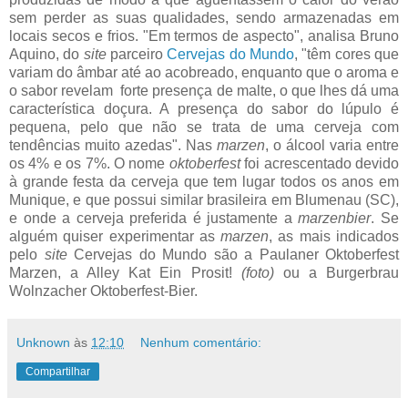
sem perder as suas qualidades, sendo armazenadas em
locais secos e frios. "Em termos de aspecto", analisa Bruno
Aquino, do
site
parceiro
Cervejas do Mundo
, "têm cores que
variam do âmbar até ao acobreado, enquanto que o aroma e
o sabor revelam forte presença de malte, o que lhes dá uma
característica doçura. A presença do sabor do lúpulo é
pequena, pelo que não se trata de uma cerveja com
tendências muito azedas". Nas
marzen
, o álcool varia entre
os 4% e os 7%. O nome
oktoberfest
foi acrescentado devido
à grande festa da cerveja que tem lugar todos os anos em
Munique, e que possui similar brasileira em Blumenau (SC),
e onde a cerveja preferida é justamente a
marzenbier
. Se
alguém quiser experimentar as
marzen
, as mais indicados
pelo
site
Cervejas do Mundo são a Paulaner Oktoberfest
Marzen, a Alley Kat Ein Prosit!
(foto)
ou a Burgerbrau
Wolnzacher Oktoberfest-Bier.
Unknown
às
12:10
Nenhum comentário:
Compartilhar