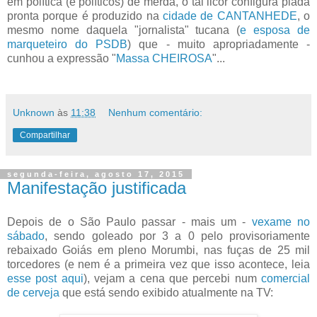
em política (e políticos) de merda, o tal licor configura piada
pronta porque é produzido na
cidade de CANTANHEDE
, o
mesmo nome daquela "jornalista" tucana (
e esposa de
marqueteiro do PSDB
) que - muito apropriadamente -
cunhou a expressão "
Massa CHEIROSA
"...
Unknown
às
11:38
Nenhum comentário:
Compartilhar
segunda-feira, agosto 17, 2015
Manifestação justificada
Depois de o São Paulo passar - mais um -
vexame no
sábado
, sendo goleado por 3 a 0 pelo provisoriamente
rebaixado Goiás em pleno Morumbi, nas fuças de 25 mil
torcedores (e nem é a primeira vez que isso acontece, leia
esse post aqui
), vejam a cena que percebi num
comercial
de cerveja
que está sendo exibido atualmente na TV: