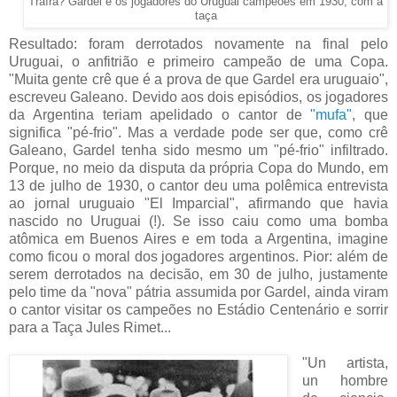
Traíra? Gardel e os jogadores do Uruguai campeões em 1930, com a
taça
Resultado: foram derrotados novamente na final pelo
Uruguai, o anfitrião e primeiro campeão de uma Copa.
"Muita gente crê que é a prova de que Gardel era uruguaio",
escreveu Galeano. Devido aos dois episódios, os jogadores
da Argentina teriam apelidado o cantor de
"mufa"
, que
significa "pé-frio". Mas a verdade pode ser que, como crê
Galeano, Gardel tenha sido mesmo um "pé-frio" infiltrado.
Porque, no meio da disputa da própria Copa do Mundo, em
13 de julho de 1930, o cantor deu uma polêmica entrevista
ao jornal uruguaio "El Imparcial", afirmando que havia
nascido no Uruguai (!). Se isso caiu como uma bomba
atômica em Buenos Aires e em toda a Argentina, imagine
como ficou o moral dos jogadores argentinos. Pior: além de
serem derrotados na decisão, em 30 de julho, justamente
pelo time da "nova" pátria assumida por Gardel, ainda viram
o cantor visitar os campeões no Estádio Centenário e sorrir
para a Taça Jules Rimet...
"Un artista,
un hombre