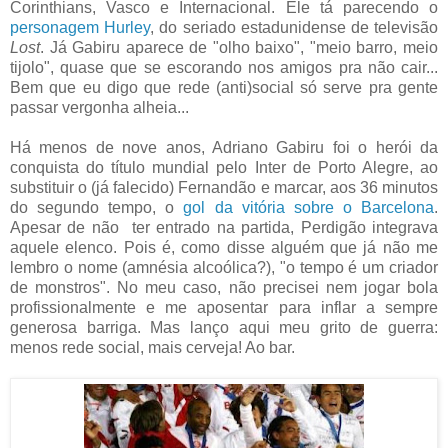
Corinthians, Vasco e Internacional. Ele tá parecendo o
personagem Hurley
, do seriado estadunidense de televisão
Lost
. Já Gabiru aparece de "olho baixo", "meio barro, meio
tijolo", quase que se escorando nos amigos pra não cair...
Bem que eu digo que rede (anti)social só serve pra gente
passar vergonha alheia...
Há menos de nove anos, Adriano Gabiru foi o herói da
conquista do título mundial pelo Inter de Porto Alegre, ao
substituir o (já falecido) Fernandão e marcar, aos 36 minutos
do segundo tempo, o
gol da vitória sobre o Barcelona
.
Apesar de não ter entrado na partida, Perdigão integrava
aquele elenco. Pois é, como disse alguém que já não me
lembro o nome (amnésia alcoólica?), "o tempo é um criador
de monstros". No meu caso, não precisei nem jogar bola
profissionalmente e me aposentar para inflar a sempre
generosa barriga. Mas lanço aqui meu grito de guerra:
menos rede social, mais cerveja! Ao bar.