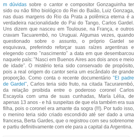
m dúvidas
sobre o cantor e compositor Gonzaguinha ter
sido ou não filho biológico do Rei do Baião, Luiz Gonzaga,
nas duas margens do Rio da Prata a polêmica eterna é a
verdadeira nacionalidade do Pai do Tango, Carlos Gardel.
Uns dizem que nasceu em Toulouse, na França, e outros
cravam Tacuarembó, no Uruguai. Algumas vezes, quando
questionado sobre o assunto, o próprio Gardel se
esquivava, preferindo reforçar suas raízes argentinas e
elegendo como "nascimento" a data em que desembarcou
naquele país: "Nasci em Buenos Aires aos dois anos e meio
de idade". O mistério teria sido conservado de propósito,
pois a real origem do cantor seria um escândalo de grande
proporção. Como conta o recente documentário
"El padre
de Gardel"
, Carlos teria sido fruto, na citada Tacurarembó,
da relação proibida entre o poderoso coronel Carlos
Escayola com uma de suas cunhadas, María Lélia, de
apenas 13 anos - e há suspeitas de que ela também era sua
filha, pois o coronel era amante da sogra (!!!). Por tudo isso,
o menino teria sido criado escondido até ser dado a uma
francesa, Berta Gardes, que o registrou com seu sobrenome
e partiu definitivamente com ele para a capital da Argentina.