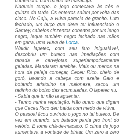
comemorar com batida de maracujá.
Naquele tempo, o jogo começava às três e
quinze da tarde. Os enterros saíam por volta das
cinco.
No Caju, a viúva parecia de granito. Luto
fechado, um buço que deve ter influenciado o
Sarney, cabelos cinzentos cobertos por um lenço
negro, leque também negro fechado nas mãos
em garra, uma viúva de
Lorca
.
Waldir Iapetec, com seu faro inigualável,
descobriu um buteco nas imediações com
rabada e cervejotas superlampoticamente
geladas. Mandaram arrebite. Mais ou menos na
hora da peleja começar, Ceceu Rico, cheio de
goró, lavando a cabeça com azeite Galo e
botando aristolino na maionese, sacou um
radinho do bolso das acumuladas. O Iapetec riu:
- Sabia que tu não ia aguentar.
- Tenho minha reputação. Não quero que digam
que Ceceu Rico deu balda com medo de viúva.
O pessoal ficou ouvindo o jogo no tal buteco. De
vez em quando, um batedor partia pro front do
velório. E tome chá-de-macaco. O clima de jogo
aumentava a vontade de biritar. Um zero a zero