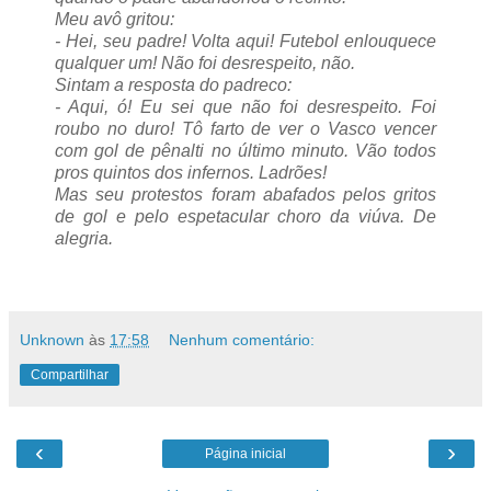
Meu avô gritou:
- Hei, seu padre! Volta aqui! Futebol enlouquece
qualquer um! Não foi desrespeito, não.
Sintam a resposta do padreco:
- Aqui, ó! Eu sei que não foi desrespeito. Foi
roubo no duro! Tô farto de ver o Vasco vencer
com gol de pênalti no último minuto. Vão todos
pros quintos dos infernos. Ladrões!
Mas seu protestos foram abafados pelos gritos
de gol e pelo espetacular choro da viúva. De
alegria.
Unknown
às
17:58
Nenhum comentário:
Compartilhar
‹
›
Página inicial