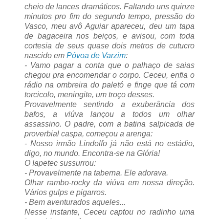
cheio de lances dramáticos. Faltando uns quinze
minutos pro fim do segundo tempo, pressão do
Vasco, meu avô Aguiar apareceu, deu um tapa
de bagaceira nos beiços, e avisou, com toda
cortesia de seus quase dois metros de cutucro
nascido em
Póvoa de Varzim
:
- Vamo pagar a conta que o palhaço de saias
chegou pra encomendar o corpo. Ceceu, enfia o
rádio na ombreira do paletó e finge que tá com
torcicolo, meningite, um troço desses.
Provavelmente sentindo a exuberância dos
bafos, a viúva lançou a todos um olhar
assassino. O padre, com a batina salpicada de
proverbial caspa, começou a arenga:
- Nosso irmão Lindolfo já não está no estádio,
digo, no mundo. Encontra-se na Glória!
O Iapetec sussurrou:
- Provavelmente na taberna. Ele adorava.
Olhar rambo-rocky da viúva em nossa direção.
Vários gulps e pigarros.
- Bem aventurados aqueles...
Nesse instante, Ceceu captou no radinho uma