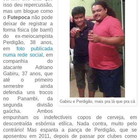
isso deu repercussão,
mas um blogue como
o
Futepoca
não pode
deixar de registrar a
forma física (de barril)
do ex-meiocampista
Perdigão, 38 anos,
em
foto publicada
numa rede social
, em
companhia do
atacante Adriano
Gabiru, 37 anos, que
até o primeiro
semestre ainda
defendia uns trocos
no Panambi, da
Gabiru e Perdigão, mais pra lá que pra cá
segunda divisão
gaúcha. Ambos
empunham os indefectíveis copos de cerveja, em
descontraída esbórnia etílica. Nada contra, muito pelo
contrário! Mas espanta a pança de Perdigão, que se
aposentou em 2011, depois de passar por clubes como