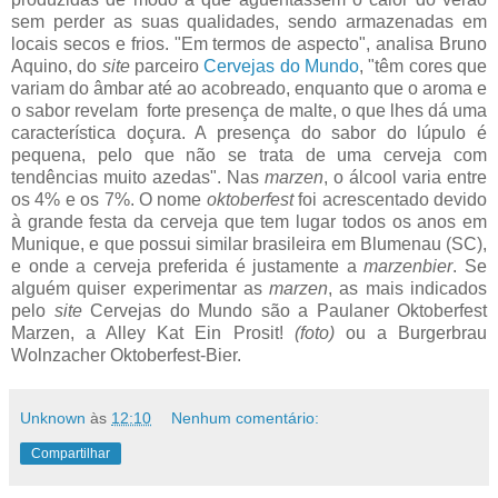
sem perder as suas qualidades, sendo armazenadas em
locais secos e frios. "Em termos de aspecto", analisa Bruno
Aquino, do
site
parceiro
Cervejas do Mundo
, "têm cores que
variam do âmbar até ao acobreado, enquanto que o aroma e
o sabor revelam forte presença de malte, o que lhes dá uma
característica doçura. A presença do sabor do lúpulo é
pequena, pelo que não se trata de uma cerveja com
tendências muito azedas". Nas
marzen
, o álcool varia entre
os 4% e os 7%. O nome
oktoberfest
foi acrescentado devido
à grande festa da cerveja que tem lugar todos os anos em
Munique, e que possui similar brasileira em Blumenau (SC),
e onde a cerveja preferida é justamente a
marzenbier
. Se
alguém quiser experimentar as
marzen
, as mais indicados
pelo
site
Cervejas do Mundo são a Paulaner Oktoberfest
Marzen, a Alley Kat Ein Prosit!
(foto)
ou a Burgerbrau
Wolnzacher Oktoberfest-Bier.
Unknown
às
12:10
Nenhum comentário:
Compartilhar