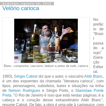
domingo, agosto 16, 2015
Velório carioca
No
prefác
io de
"Brasi
l
passa
do a
sujo"
(Gera
ção
Blanc: compositor, vascaíno, bebum e,antes de tudo, carioca
Editor
ial,
1993),
Sérgio Cabral
diz que o autor, o vascaíno
Aldir Blanc
,
é um dos expoentes da chamada "literatura carioca", com
tipos, personagens, subúrbios, bares e situações na linha
de
Nelson Rodrigues
e Sérgio Porto, o
Stanislaw Ponte
Preta
. "O Rio de Janeiro é isso que está nestas páginas; é a
cabeça e o coração desse extraordinário Aldir Blanc",
resume Cabral. De fato, a obra é uma ode à carioquice, com