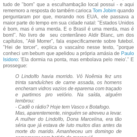
tudo de "bom" que a esculhambação local possui - e aqui
rememoro a resposta do também carioca
Tom Jobim
quando
perguntaram por que, morando nos EUA, ele passava a
maior parte do tempo em sua cidade natal: "Estados Unidos
é bom, mas é uma merda. E o Brasil é uma merda, mas é
bom!". No livro de seu conterrâneo Aldir Blanc, um dos
capítulos, "Até Morrer", fala especificamente sobre futebol.
"Hei de torcer", explica o vascaíno nesse texto, "porque
conheci um bebum que apelidou a própria amásia de
Paulo
Isidoro
: 'Ela dormia na ponta, mas embolava pelo meio'." E
prossegue:
O Lindolfo havia morrido. Vó Noêmia fez uns
trinta sanduíches de carne assada, os homens
encheram vidros vazios de eparema com traçado
e partimos pro velório. Na saída, alguém
lembrou:
- Cadê o rádio? Hoje tem Vasco x Botafogo.
Mas, aparentemente, ninguém se atreveu a levar.
A mulher do Lindolfo, Dona Marcelina, era tão
séria que já estava de luto muitos dias antes da
morte do marido. Amanheceu um domingo de