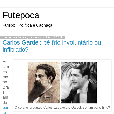
Futepoca
Futebol, Política e Cachaça
quinta-feira, agosto 20, 2015
Carlos Gardel: pé-frio involuntário ou
infiltrado?
As
sim
co
mo
no
Bra
sil
ain
da
pai
O coronel uruguaio Carlos Escayola e Gardel: seriam pai e filho?
ra