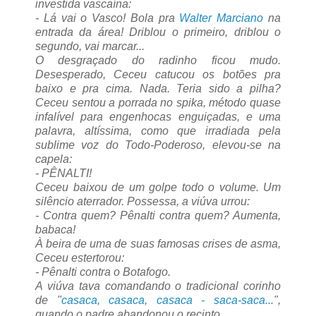
investida vascaína:
- Lá vai o Vasco! Bola pra
Walter Marciano
na
entrada da área! Driblou o primeiro, driblou o
segundo, vai marcar...
O desgraçado do radinho ficou mudo.
Desesperado, Ceceu catucou os botões pra
baixo e pra cima. Nada. Teria sido a pilha?
Ceceu sentou a porrada no spika, método quase
infalível para engenhocas enguiçadas, e uma
palavra, altíssima, como que irradiada pela
sublime voz do Todo-Poderoso, elevou-se na
capela:
- PÊNALTI!
Ceceu baixou de um golpe todo o volume. Um
silêncio aterrador. Possessa, a viúva urrou:
- Contra quem? Pênalti contra quem? Aumenta,
babaca!
À beira de uma de suas famosas crises de asma,
Ceceu estertorou:
- Pênalti contra o Botafogo.
A viúva tava comandando o tradicional corinho
de "
casaca, casaca, casaca - saca-saca...
",
quando o padre abandonou o recinto.