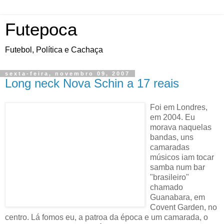
Futepoca
Futebol, Política e Cachaça
sexta-feira, novembro 09, 2007
Long neck Nova Schin a 17 reais
Foi em Londres,
em 2004. Eu
morava naquelas
bandas, uns
camaradas
músicos iam tocar
samba num bar
"brasileiro"
chamado
Guanabara, em
Covent Garden, no
centro. Lá fomos eu, a patroa da época e um camarada, o