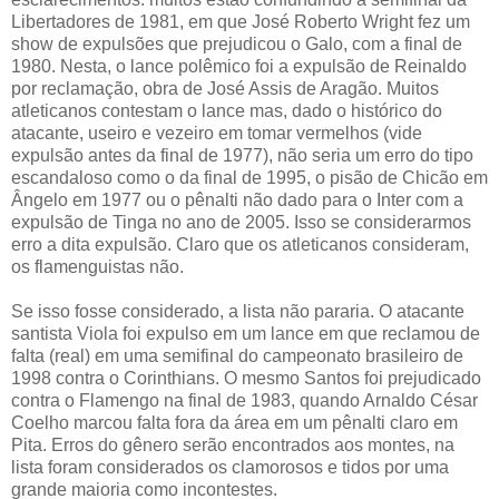
Libertadores de 1981, em que José Roberto Wright fez um
show de expulsões que prejudicou o Galo, com a final de
1980. Nesta, o lance polêmico foi a expulsão de Reinaldo
por reclamação, obra de José Assis de Aragão. Muitos
atleticanos contestam o lance mas, dado o histórico do
atacante, useiro e vezeiro em tomar vermelhos (vide
expulsão antes da final de 1977), não seria um erro do tipo
escandaloso como o da final de 1995, o pisão de Chicão em
Ângelo em 1977 ou o pênalti não dado para o Inter com a
expulsão de Tinga no ano de 2005. Isso se considerarmos
erro a dita expulsão. Claro que os atleticanos consideram,
os flamenguistas não.
Se isso fosse considerado, a lista não pararia. O atacante
santista Viola foi expulso em um lance em que reclamou de
falta (real) em uma semifinal do campeonato brasileiro de
1998 contra o Corinthians. O mesmo Santos foi prejudicado
contra o Flamengo na final de 1983, quando Arnaldo César
Coelho marcou falta fora da área em um pênalti claro em
Pita. Erros do gênero serão encontrados aos montes, na
lista foram considerados os clamorosos e tidos por uma
grande maioria como incontestes.