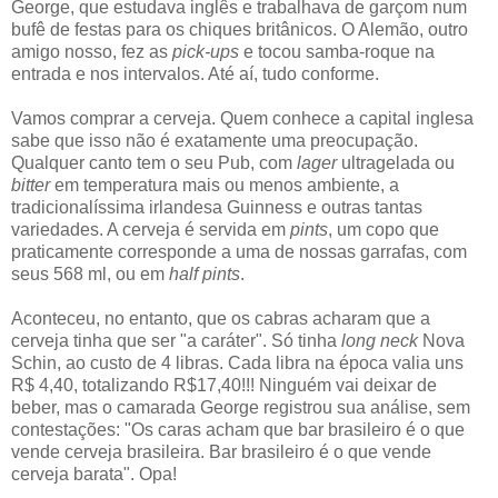
George, que estudava inglês e trabalhava de garçom num
bufê de festas para os chiques britânicos. O Alemão, outro
amigo nosso, fez as
pick-ups
e tocou samba-roque na
entrada e nos intervalos. Até aí, tudo conforme.
Vamos comprar a cerveja. Quem conhece a capital inglesa
sabe que isso não é exatamente uma preocupação.
Qualquer canto tem o seu Pub, com
lager
ultragelada ou
bitter
em temperatura mais ou menos ambiente, a
tradicionalíssima irlandesa Guinness e outras tantas
variedades. A cerveja é servida em
pints
, um copo que
praticamente corresponde a uma de nossas garrafas, com
seus 568 ml, ou em
half pints
.
Aconteceu, no entanto, que os cabras acharam que a
cerveja tinha que ser "a caráter". Só tinha
long neck
Nova
Schin, ao custo de 4 libras. Cada libra na época valia uns
R$ 4,40, totalizando R$17,40!!! Ninguém vai deixar de
beber, mas o camarada George registrou sua análise, sem
contestações: "Os caras acham que bar brasileiro é o que
vende cerveja brasileira. Bar brasileiro é o que vende
cerveja barata". Opa!