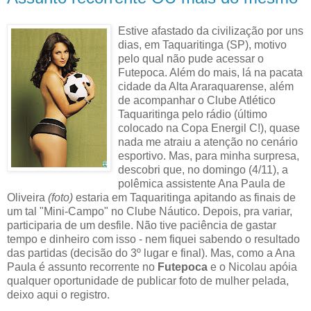
Estive afastado da civilização por uns
dias, em Taquaritinga (SP), motivo
pelo qual não pude acessar o
Futepoca. Além do mais, lá na pacata
cidade da Alta Araraquarense, além
de acompanhar o Clube Atlético
Taquaritinga pelo rádio (último
colocado na Copa Energil C!), quase
nada me atraiu a atenção no cenário
esportivo. Mas, para minha surpresa,
descobri que, no domingo (4/11), a
polêmica assistente Ana Paula de
Oliveira
(foto)
estaria em Taquaritinga apitando as finais de
um tal "Mini-Campo" no Clube Náutico. Depois, pra variar,
participaria de um desfile. Não tive paciência de gastar
tempo e dinheiro com isso - nem fiquei sabendo o resultado
das partidas (decisão do 3º lugar e final). Mas, como a Ana
Paula é assunto recorrente no
Futepoca
e o Nicolau apóia
qualquer oportunidade de publicar foto de mulher pelada,
deixo aqui o registro.