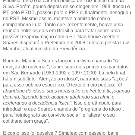
Paulista, berço da carreira política de Luiz Inácio Lula da
Silva. Porém, pouco depois de se eleger, em 1988, trocou o
PT pelo PSDB, passou para o PPS e, finalmente, desaguou
no PSB. Mesmo assim, manteve a amizade com o
companheiro Lula. Tanto que, recentemente, houve uma
reunião entre os dois em Brasília para tratar sobre uma
possível reaproximação com o PT. Não houve acerto e
Soares disputará a Prefeitura em 2008 contra o petista Luiz
Marinho, atual ministro da Previdência.
Buenas: Maurício Soares lançou um livro chamado "A
emoção de governar", sobre seus dois primeiros mandatos
em São Bernardo (1989-1992 e 1997-2000). Lá pelo final,
há um subtítulo "Atenção ao idoso", narrando suas "ações"
para esse público específico. O texto é meio poético:
"O
abandono do idoso, suas horas a fio em frente à tv, jogando
dominó, fazendo tricô, acabam abalando sua alma e
acelerando a decadência física".
Isso é preâmbulo para
introduzir o que Soares chamou de "programa do idoso",
para "reintegrá-lo ao convívio social" e "alterar o seu
cotidiano sem graça".
E como isso foi possível? Simples: com passeio, baile,