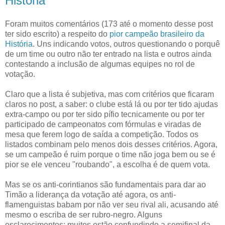
História
Foram muitos comentários (173 até o momento desse post
ter sido escrito) a respeito do
pior campeão brasileiro da
História
. Uns indicando votos, outros questionando o porquê
de um time ou outro não ter entrado na lista e outros ainda
contestando a inclusão de algumas equipes no rol de
votação.
Claro que a lista é subjetiva, mas com critérios que ficaram
claros no post, a saber: o clube está lá ou por ter tido ajudas
extra-campo ou por ter sido pífio tecnicamente ou por ter
participado de campeonatos com fórmulas e viradas de
mesa que ferem logo de saída a competição. Todos os
listados combinam pelo menos dois desses critérios. Agora,
se um campeão é ruim porque o time não joga bem ou se é
pior se ele venceu "roubando", a escolha é de quem vota.
Mas se os anti-corintianos são fundamentais para dar ao
Timão a liderança da votação até agora, os anti-
flamenguistas babam por não ver seu rival ali, acusando até
mesmo o escriba de ser rubro-negro. Alguns
esclarecimentos: muitos estão confundindo a semifinal da