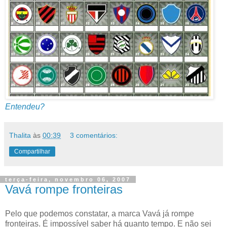
Entendeu?
Thalita
às
00:39
3 comentários:
Compartilhar
terça-feira, novembro 06, 2007
Vavá rompe fronteiras
Pelo que podemos constatar, a marca Vavá já rompe
fronteiras. É impossível saber há quanto tempo. E não sei