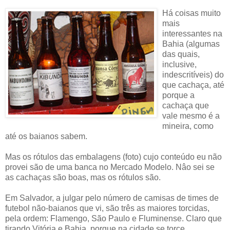
Há coisas muito
mais
interessantes na
Bahia (algumas
das quais,
inclusive,
indescritíveis) do
que cachaça, até
porque a
cachaça que
vale mesmo é a
mineira, como
até os baianos sabem.
Mas os rótulos das embalagens (foto) cujo conteúdo eu não
provei são de uma banca no Mercado Modelo. Nâo sei se
as cachaças são boas, mas os rótulos são.
Em Salvador, a julgar pelo número de camisas de times de
futebol não-baianos que vi, são três as maiores torcidas,
pela ordem: Flamengo, São Paulo e Fluminense. Claro que
tirando Vitória e Bahia, porque na cidade se torce