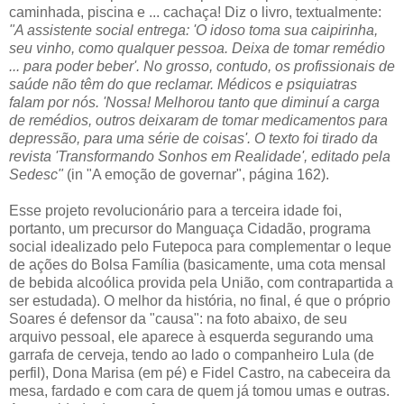
caminhada, piscina e ... cachaça! Diz o livro, textualmente:
"A assistente social entrega: 'O idoso toma sua caipirinha,
seu vinho, como qualquer pessoa. Deixa de tomar remédio
... para poder beber'. No grosso, contudo, os profissionais de
saúde não têm do que reclamar. Médicos e psiquiatras
falam por nós. 'Nossa! Melhorou tanto que diminuí a carga
de remédios, outros deixaram de tomar medicamentos para
depressão, para uma série de coisas'. O texto foi tirado da
revista 'Transformando Sonhos em Realidade', editado pela
Sedesc"
(in "A emoção de governar", página 162).
Esse projeto revolucionário para a terceira idade foi,
portanto, um precursor do Manguaça Cidadão, programa
social idealizado pelo Futepoca para complementar o leque
de ações do Bolsa Família (basicamente, uma cota mensal
de bebida alcoólica provida pela União, com contrapartida a
ser estudada). O melhor da história, no final, é que o próprio
Soares é defensor da "causa": na foto abaixo, de seu
arquivo pessoal, ele aparece à esquerda segurando uma
garrafa de cerveja, tendo ao lado o companheiro Lula (de
perfil), Dona Marisa (em pé) e Fidel Castro, na cabeceira da
mesa, fardado e com cara de quem já tomou umas e outras.