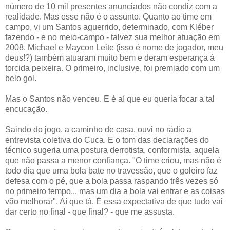
número de 10 mil presentes anunciados não condiz com a
realidade. Mas esse não é o assunto. Quanto ao time em
campo, vi um Santos aguerrido, determinado, com Kléber
fazendo - e no meio-campo - talvez sua melhor atuação em
2008. Michael e Maycon Leite (isso é nome de jogador, meu
deus!?) também atuaram muito bem e deram esperança à
torcida peixeira. O primeiro, inclusive, foi premiado com um
belo gol.
Mas o Santos não venceu. E é aí que eu queria focar a tal
encucação.
Saindo do jogo, a caminho de casa, ouvi no rádio a
entrevista coletiva do Cuca. E o tom das declarações do
técnico sugeria uma postura derrotista, conformista, aquela
que não passa a menor confiança. "O time criou, mas não é
todo dia que uma bola bate no travessão, que o goleiro faz
defesa com o pé, que a bola passa raspando três vezes só
no primeiro tempo... mas um dia a bola vai entrar e as coisas
vão melhorar". Aí que tá. É essa expectativa de que tudo vai
dar certo no final - que final? - que me assusta.