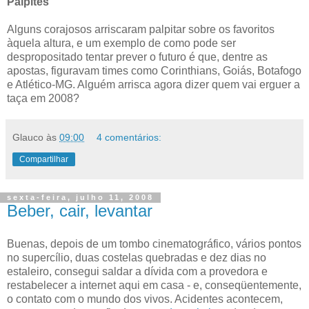
Palpites
Alguns corajosos arriscaram palpitar sobre os favoritos
àquela altura, e um exemplo de como pode ser
despropositado tentar prever o futuro é que, dentre as
apostas, figuravam times como Corinthians, Goiás, Botafogo
e Atlético-MG. Alguém arrisca agora dizer quem vai erguer a
taça em 2008?
Glauco
às
09:00
4 comentários:
Compartilhar
sexta-feira, julho 11, 2008
Beber, cair, levantar
Buenas, depois de um tombo cinematográfico, vários pontos
no supercílio, duas costelas quebradas e dez dias no
estaleiro, consegui saldar a dívida com a provedora e
restabelecer a internet aqui em casa - e, conseqüentemente,
o contato com o mundo dos vivos. Acidentes acontecem,