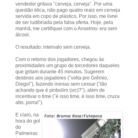
vendedor gritava "cerveja, cerveja". Por uma
questão ética, não pago quatro reais em cerveja
servida em copo de plástico. Por isso, me livrei
de ser ludibriada pela falsa oferta. Hoje, pela
manhã, me certifiquei com o Anselmo: era sem
álcool.
O resultado: intervalo sem cerveja.
Com o retorno dos jogadores, chegou às
proximidades um grupo de torcedores daqueles
que gritam durante 45 minutos. Sugerem
destinos aos jogadores ("volta pro Grêmio,
Diego!"), fazendo ironias sem cessar ("tão
achando que é pinbolim (
sic
)?"), além de
incentivar o time ("é isso time, é isso time, cruza
alto, porra!").
E claro, na
hora do gol
do
Palmeiras