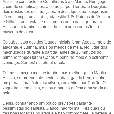
Assisti o compacto de Corinthians 5 x 0 Marília. Num jogo
cheio de complicações, a começar por Herrera e Douglas,
dois destaques do time, já eram desfalques por suspensão.
Já em campo, uma cabeçada estilo Três Patetas de William
e Nilton tirou o volante de campo com o nariz quebrado.
Alessandro também saiu cedo, com uma contusão no
músculo da coxa.
Os substitutos dos desfalques iniciais foram Acosta, meio de
atacante, e Lulinha, mais ou menos de meia. No lugar dos
machucados durante a partida (antes de 15 minutos do
primeiro tempo) foram Carlos Alberto no meio e o estreante
Denis (ex-Santos) na lateral-direita
O time começou meio estranho, mas melhor que o Marília.
Acosta, surpreendentemente, vinha jogando bem, e sofreu
um pênalti (pra lá de discutível), convertido por Chicão. O
zagueiro, além disso, matou a pau na defesa e na saída de
bola.
Denis, contrariando um pouco previsões bastante
pessimistas do santista Glauco, não foi mal. Fez duas ou
três boas jogadas no ataque e não comprometeu a defesa. A