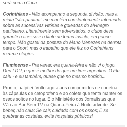
será com o Cuca...
Corinthians -
Não acompanho a segunda divisão, mas a
mídia "são-paulina" me mantém constantemente informado
sobre as sucessivas vitórias e goleadas do alvinegro
paulistano. Literalmente sem adversários, o clube deve
garantir o acesso e o título de forma invicta, em pouco
tempo. Não gostei da postura do Mano Menezes na derrota
para o Sport, mas o trabalho que ele faz no Corinthians
merece elogios.
Fluminense -
Pra variar, era quarta-feira e não vi o jogo.
Deu LDU, o que é melhor do que um time argentino. O Flu
caiu - e eu também, quase que no mesmo horário...
Pronto, palpitei. Volto agora aos comprimidos de codeína,
às cápsulas de cetoprofeno e ao colete que tenta manter os
ossos soltos no lugar. E o Ministério dos Jornalistas que
Vão ao Bar Sem TV na Quarta-Feira à Noite adverte:
Se
beber, não caia; Se cair, cuidado com os ossos; E se
quebrar as costelas, evite hospitais públicos!