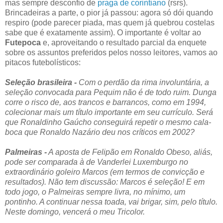
mas sempre desconfio de
praga de corintiano
(rsrs).
Brincadeiras a parte, o pior já passou: agora só dói quando
respiro (pode parecer piada, mas quem já quebrou costelas
sabe que é exatamente assim). O importante é voltar ao
Futepoca
e, aproveitando o resultado parcial da enquete
sobre os assuntos preferidos pelos nosso leitores, vamos ao
pitacos futebolísticos:
Seleção brasileira -
Com o perdão da rima involuntária, a
seleção convocada para Pequim não é de todo ruim. Dunga
corre o risco de, aos trancos e barrancos, como em 1994,
colecionar mais um título importante em seu currículo. Será
que Ronaldinho Gaúcho conseguirá repetir o mesmo cala-
boca que Ronaldo Nazário deu nos críticos em 2002?
Palmeiras -
A aposta de Felipão em Ronaldo Obeso, aliás,
pode ser comparada à de Vanderlei Luxemburgo no
extraordinário goleiro Marcos (em termos de convicção e
resultados). Não tem discussão: Marcos é seleção! E em
todo jogo, o Palmeiras sempre livra, no mínimo, um
pontinho. A continuar nessa toada, vai brigar, sim, pelo título.
Neste domingo, vencerá o meu Tricolor.