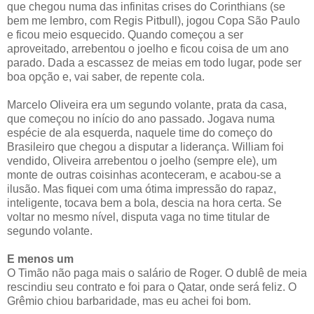
que chegou numa das infinitas crises do Corinthians (se
bem me lembro, com Regis Pitbull), jogou Copa São Paulo
e ficou meio esquecido. Quando começou a ser
aproveitado, arrebentou o joelho e ficou coisa de um ano
parado. Dada a escassez de meias em todo lugar, pode ser
boa opção e, vai saber, de repente cola.
Marcelo Oliveira era um segundo volante, prata da casa,
que começou no início do ano passado. Jogava numa
espécie de ala esquerda, naquele time do começo do
Brasileiro que chegou a disputar a liderança. William foi
vendido, Oliveira arrebentou o joelho (sempre ele), um
monte de outras coisinhas aconteceram, e acabou-se a
ilusão. Mas fiquei com uma ótima impressão do rapaz,
inteligente, tocava bem a bola, descia na hora certa. Se
voltar no mesmo nível, disputa vaga no time titular de
segundo volante.
E menos um
O Timão não paga mais o salário de Roger. O dublê de meia
rescindiu seu contrato e foi para o Qatar, onde será feliz. O
Grêmio chiou barbaridade, mas eu achei foi bom.