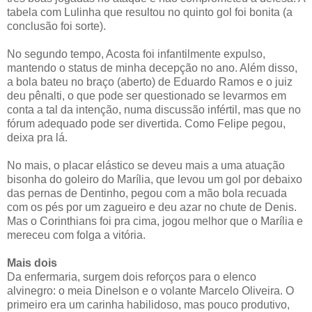
tabela com Lulinha que resultou no quinto gol foi bonita (a
conclusão foi sorte).
No segundo tempo, Acosta foi infantilmente expulso,
mantendo o status de minha decepção no ano. Além disso,
a bola bateu no braço (aberto) de Eduardo Ramos e o juiz
deu pênalti, o que pode ser questionado se levarmos em
conta a tal da intenção, numa discussão infértil, mas que no
fórum adequado pode ser divertida. Como Felipe pegou,
deixa pra lá.
No mais, o placar elástico se deveu mais a uma atuação
bisonha do goleiro do Marília, que levou um gol por debaixo
das pernas de Dentinho, pegou com a mão bola recuada
com os pés por um zagueiro e deu azar no chute de Denis.
Mas o Corinthians foi pra cima, jogou melhor que o Marília e
mereceu com folga a vitória.
Mais dois
Da enfermaria, surgem dois reforços para o elenco
alvinegro: o meia Dinelson e o volante Marcelo Oliveira. O
primeiro era um carinha habilidoso, mas pouco produtivo,