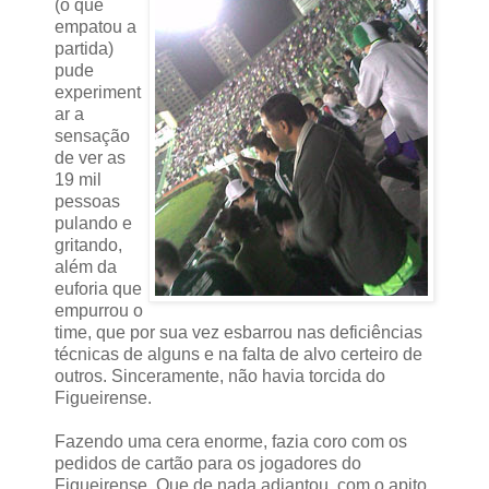
(o que
empatou a
partida)
pude
experiment
ar a
sensação
de ver as
19 mil
pessoas
pulando e
gritando,
além da
euforia que
empurrou o
time, que por sua vez esbarrou nas deficiências
técnicas de alguns e na falta de alvo certeiro de
outros. Sinceramente, não havia torcida do
Figueirense.
Fazendo uma cera enorme, fazia coro com os
pedidos de cartão para os jogadores do
Figueirense. Que de nada adiantou, com o apito