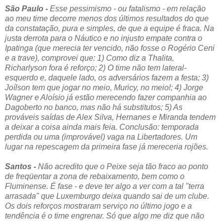
São Paulo -
Esse pessimismo - ou fatalismo - em relação
ao meu time decorre menos dos últimos resultados do que
da constatação, pura e simples, de que a equipe é fraca. Na
justa derrota para o Náutico e no injusto empate contra o
Ipatinga (que merecia ter vencido, não fosse o Rogério Ceni
e a trave), comprovei que: 1) Como diz a Thalita,
Richarlyson fora é reforço; 2) O time não tem lateral-
esquerdo e, daquele lado, os adversários fazem a festa; 3)
Joílson tem que jogar no meio, Muricy, no meio!; 4) Jorge
Wagner e Aloísio já estão merecendo fazer companhia ao
Dagoberto no banco, mas não há substitutos; 5) As
prováveis saídas de Alex Silva, Hernanes e Miranda tendem
a deixar a coisa ainda mais feia. Conclusão: temporada
perdida ou uma (improvável) vaga na Libertadores. Um
lugar na repescagem da primeira fase já mereceria rojões.
Santos -
Não acredito que o Peixe seja tão fraco ao ponto
de freqüentar a zona de rebaixamento, bem como o
Fluminense. É fase - e deve ter algo a ver com a tal "terra
arrasada" que Luxemburgo deixa quando sai de um clube.
Os dois reforços mostraram serviço no último jogo e a
tendência é o time engrenar. Só que algo me diz que não