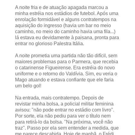
A noite fria e de atuação apagada marcou a
minha estréia nos estádios de futebol. Após uma
enrolação formidável e alguns contratempos na
aquisição do ingresso (havia um bar no meio
caminho, no meio do caminho havia uma fila...)
lá estava eu devidamente à paisana, pronta para
entrar no glorioso Palestra Itália.
A noite prometia uma partida não tão difícil, sem
maiores problemas para o Parmera, que recebia
o catarinense Figueirense. Era estréia do novo
uniforme e o retorno do Valdívia. Sim, eu veria o
Mago atuando e estava confiante que ele faria
um belo gol!
Na entrada, mais contratempo. Depois de
revistar minha bolsa, a policial militar feminina
avisou: "não pode entrar no estádio com livro".
Por sorte, ela não pediu para ver o título nem
para retirá-lo da bolsa. "Na próxima, você não
traz". Passo por ela sem entender a medida, que
me parece descabida. Hoje de manhã, o Frédi