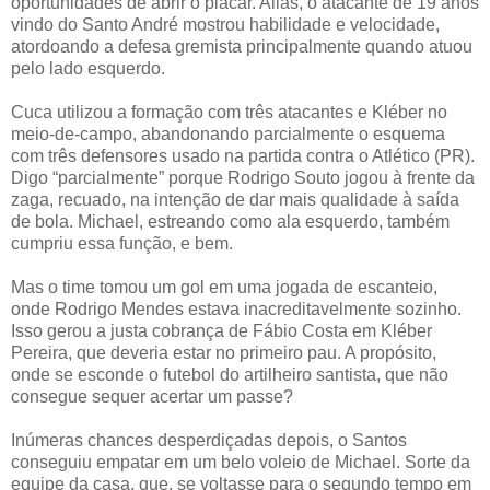
oportunidades de abrir o placar. Aliás, o atacante de 19 anos
vindo do Santo André mostrou habilidade e velocidade,
atordoando a defesa gremista principalmente quando atuou
pelo lado esquerdo.
Cuca utilizou a formação com três atacantes e Kléber no
meio-de-campo, abandonando parcialmente o esquema
com três defensores usado na partida contra o Atlético (PR).
Digo “parcialmente” porque Rodrigo Souto jogou à frente da
zaga, recuado, na intenção de dar mais qualidade à saída
de bola. Michael, estreando como ala esquerdo, também
cumpriu essa função, e bem.
Mas o time tomou um gol em uma jogada de escanteio,
onde Rodrigo Mendes estava inacreditavelmente sozinho.
Isso gerou a justa cobrança de Fábio Costa em Kléber
Pereira, que deveria estar no primeiro pau. A propósito,
onde se esconde o futebol do artilheiro santista, que não
consegue sequer acertar um passe?
Inúmeras chances desperdiçadas depois, o Santos
conseguiu empatar em um belo voleio de Michael. Sorte da
equipe da casa, que, se voltasse para o segundo tempo em