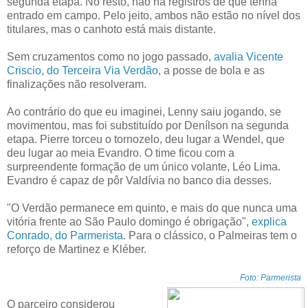
segunda etapa. No resto, não há registros de que tenha
entrado em campo. Pelo jeito, ambos não estão no nível dos
titulares, mas o canhoto está mais distante.
Sem cruzamentos como no jogo passado,
avalia Vicente
Criscio, do Terceira Via Verdão
, a posse de bola e as
finalizações não resolveram.
Ao contrário do que eu imaginei, Lenny saiu jogando, se
movimentou, mas foi substituído por Denílson na segunda
etapa. Pierre torceu o tornozelo, deu lugar a Wendel, que
deu lugar ao meia Evandro. O time ficou com a
surpreendente formação de um único volante, Léo Lima.
Evandro é capaz de pôr Valdívia no banco dia desses.
"O Verdão permanece em quinto, e mais do que nunca uma
vitória frente ao São Paulo domingo é obrigação",
explica
Conrado, do Parmerista
. Para o clássico, o Palmeiras tem o
reforço de Martinez e Kléber.
Foto: Parmerista
O parceiro considerou