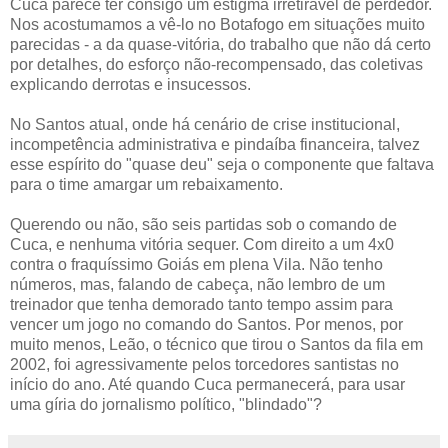
Cuca parece ter consigo um estigma irretirável de perdedor.
Nos acostumamos a vê-lo no Botafogo em situações muito
parecidas - a da quase-vitória, do trabalho que não dá certo
por detalhes, do esforço não-recompensado, das coletivas
explicando derrotas e insucessos.
No Santos atual, onde há cenário de crise institucional,
incompetência administrativa e pindaíba financeira, talvez
esse espírito do "quase deu" seja o componente que faltava
para o time amargar um rebaixamento.
Querendo ou não, são seis partidas sob o comando de
Cuca, e nenhuma vitória sequer. Com direito a um 4x0
contra o fraquíssimo Goiás em plena Vila. Não tenho
números, mas, falando de cabeça, não lembro de um
treinador que tenha demorado tanto tempo assim para
vencer um jogo no comando do Santos. Por menos, por
muito menos, Leão, o técnico que tirou o Santos da fila em
2002, foi agressivamente pelos torcedores santistas no
início do ano. Até quando Cuca permanecerá, para usar
uma gíria do jornalismo político, "blindado"?