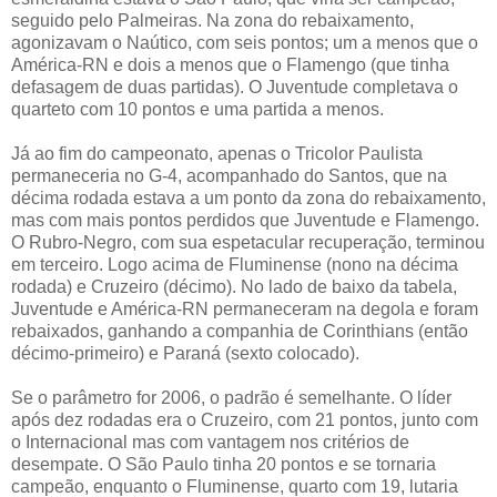
seguido pelo Palmeiras. Na zona do rebaixamento,
agonizavam o Naútico, com seis pontos; um a menos que o
América-RN e dois a menos que o Flamengo (que tinha
defasagem de duas partidas). O Juventude completava o
quarteto com 10 pontos e uma partida a menos.
Já ao fim do campeonato, apenas o Tricolor Paulista
permaneceria no G-4, acompanhado do Santos, que na
décima rodada estava a um ponto da zona do rebaixamento,
mas com mais pontos perdidos que Juventude e Flamengo.
O Rubro-Negro, com sua espetacular recuperação, terminou
em terceiro. Logo acima de Fluminense (nono na décima
rodada) e Cruzeiro (décimo). No lado de baixo da tabela,
Juventude e América-RN permaneceram na degola e foram
rebaixados, ganhando a companhia de Corinthians (então
décimo-primeiro) e Paraná (sexto colocado).
Se o parâmetro for 2006, o padrão é semelhante. O líder
após dez rodadas era o Cruzeiro, com 21 pontos, junto com
o Internacional mas com vantagem nos critérios de
desempate. O São Paulo tinha 20 pontos e se tornaria
campeão, enquanto o Fluminense, quarto com 19, lutaria