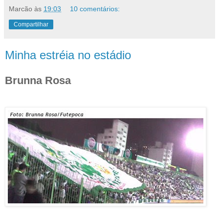
Marcão
às
19:03
10 comentários:
Compartilhar
Minha estréia no estádio
Brunna Rosa