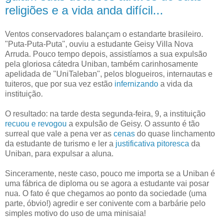
religiões e a vida anda difícil...
Ventos conservadores balançam o estandarte brasileiro.
"Puta-Puta-Puta", ouviu a estudante Geisy Villa Nova
Arruda. Pouco tempo depois, assistíamos a sua expulsão
pela gloriosa cátedra Uniban, também carinhosamente
apelidada de "UniTaleban", pelos blogueiros, internautas e
tuiteros, que por sua vez estão
infernizando
a vida da
instituição.
O resultado: na tarde desta segunda-feira, 9, a instituição
recuou e revogou
a expulsão de Geisy. O assunto é tão
surreal que vale a pena ver as
cenas
do quase linchamento
da estudante de turismo e ler a
justificativa pitoresca
da
Uniban, para expulsar a aluna.
Sinceramente, neste caso, pouco me importa se a Uniban é
uma fábrica de diploma ou se agora a estudante vai posar
nua. O fato é que chegamos ao ponto da sociedade (uma
parte, óbvio!) agredir e ser conivente com a barbárie pelo
simples motivo do uso de uma minisaia!