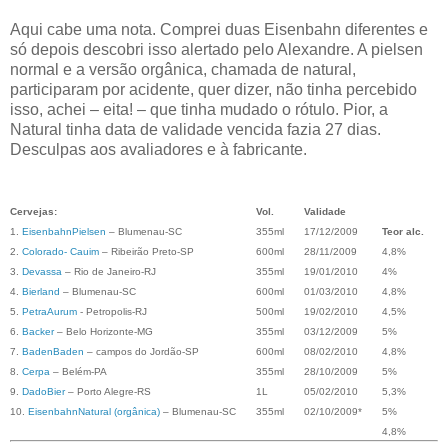
Aqui cabe uma nota. Comprei duas Eisenbahn diferentes e
só depois descobri isso alertado pelo Alexandre. A pielsen
normal e a versão orgânica, chamada de natural,
participaram por acidente, quer dizer, não tinha percebido
isso, achei – eita! – que tinha mudado o rótulo. Pior, a
Natural tinha data de validade vencida fazia 27 dias.
Desculpas aos avaliadores e à fabricante.
Cervejas:
Vol.
Validade
1.
EisenbahnPielsen
– Blumenau-SC
355ml
17/12/2009
Teor alc.
2.
Colorado- Cauim
– Ribeirão Preto-SP
600ml
28/11/2009
4,8%
3.
Devassa
– Rio de Janeiro-RJ
355ml
19/01/2010
4%
4.
Bierland
– Blumenau-SC
600ml
01/03/2010
4,8%
5.
PetraAurum
- Petropolis-RJ
500ml
19/02/2010
4,5%
6.
Backer
– Belo Horizonte-MG
355ml
03/12/2009
5%
7.
BadenBaden
– campos do Jordão-SP
600ml
08/02/2010
4,8%
8.
Cerpa
– Belém-PA
355ml
28/10/2009
5%
9.
DadoBier
– Porto Alegre-RS
1L
05/02/2010
5,3%
10.
EisenbahnNatural (orgânica)
– Blumenau-SC
355ml
02/10/2009*
5%
4,8%