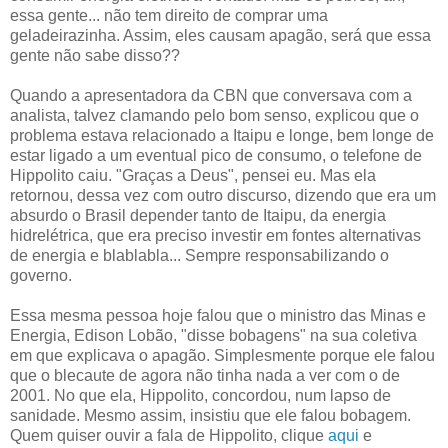
essa gente... não tem direito de comprar uma
geladeirazinha. Assim, eles causam apagão, será que essa
gente não sabe disso??
Quando a apresentadora da CBN que conversava com a
analista, talvez clamando pelo bom senso, explicou que o
problema estava relacionado a Itaipu e longe, bem longe de
estar ligado a um eventual pico de consumo, o telefone de
Hippolito caiu. "Graças a Deus", pensei eu. Mas ela
retornou, dessa vez com outro discurso, dizendo que era um
absurdo o Brasil depender tanto de Itaipu, da energia
hidrelétrica, que era preciso investir em fontes alternativas
de energia e blablabla... Sempre responsabilizando o
governo.
Essa mesma pessoa hoje falou que o ministro das Minas e
Energia, Edison Lobão, "disse bobagens" na sua coletiva
em que explicava o apagão. Simplesmente porque ele falou
que o blecaute de agora não tinha nada a ver com o de
2001. No que ela, Hippolito, concordou, num lapso de
sanidade. Mesmo assim, insistiu que ele falou bobagem.
Quem quiser ouvir a fala de Hippolito, clique
aqui
e