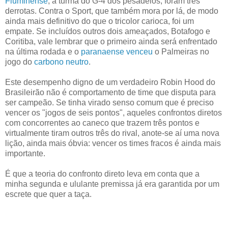
Fluminense
, a turma do G-4 dos pesadelos, foram três
derrotas. Contra o Sport, que também mora por lá, de modo
ainda mais definitivo do que o tricolor carioca, foi um
empate. Se incluídos outros dois ameaçados, Botafogo e
Coritiba, vale lembrar que o primeiro ainda será enfrentado
na última rodada e o
paranaense venceu
o Palmeiras no
jogo do
carbono neutro
.
Este desempenho digno de um verdadeiro Robin Hood do
Brasileirão não é comportamento de time que disputa para
ser campeão. Se tinha virado senso comum que é preciso
vencer os "jogos de seis pontos", aqueles confrontos diretos
com concorrentes ao caneco que trazem três pontos e
virtualmente tiram outros três do rival, anote-se aí uma nova
lição, ainda mais óbvia: vencer os times fracos é ainda mais
importante.
É que a teoria do confronto direto leva em conta que a
minha segunda e ululante premissa já era garantida por um
escrete que quer a taça.