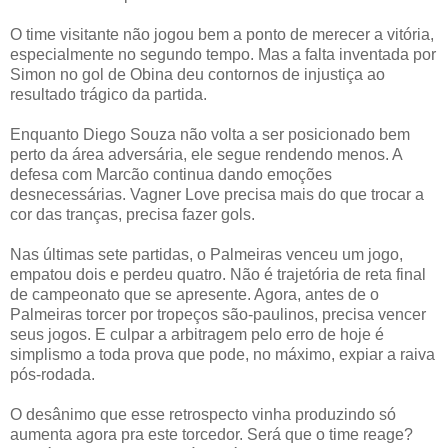
O time visitante não jogou bem a ponto de merecer a vitória,
especialmente no segundo tempo. Mas a falta inventada por
Simon no gol de Obina deu contornos de injustiça ao
resultado trágico da partida.
Enquanto Diego Souza não volta a ser posicionado bem
perto da área adversária, ele segue rendendo menos. A
defesa com Marcão continua dando emoções
desnecessárias. Vagner Love precisa mais do que trocar a
cor das tranças, precisa fazer gols.
Nas últimas sete partidas, o Palmeiras venceu um jogo,
empatou dois e perdeu quatro. Não é trajetória de reta final
de campeonato que se apresente. Agora, antes de o
Palmeiras torcer por tropeços são-paulinos, precisa vencer
seus jogos. E culpar a arbitragem pelo erro de hoje é
simplismo a toda prova que pode, no máximo, expiar a raiva
pós-rodada.
O desânimo que esse retrospecto vinha produzindo só
aumenta agora pra este torcedor. Será que o time reage?