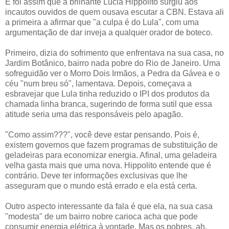
E foi assim que a brilhante Lucia Hippolito surgiu aos
incautos ouvidos de quem ousava escutar a CBN. Estava ali
a primeira a afirmar que "a culpa é do Lula", com uma
argumentação de dar inveja a qualquer orador de boteco.
Primeiro, dizia do sofrimento que enfrentava na sua casa, no
Jardim Botânico, bairro nada pobre do Rio de Janeiro. Uma
sofreguidão ver o Morro Dois Irmãos, a Pedra da Gávea e o
céu "num breu só", lamentava. Depois, começava a
esbravejar que Lula tinha reduzido o IPI dos produtos da
chamada linha branca, sugerindo de forma sutil que essa
atitude seria uma das responsáveis pelo apagão.
"Como assim???", você deve estar pensando. Pois é,
existem governos que fazem programas de substituição de
geladeiras para economizar energia. Afinal, uma geladeira
velha gasta mais que uma nova. Hippolito entende que é
contrário. Deve ter informações exclusivas que lhe
asseguram que o mundo está errado e ela está certa.
Outro aspecto interessante da fala é que ela, na sua casa
"modesta" de um bairro nobre carioca acha que pode
consumir energia elétrica à vontade. Mas os pobres, ah,