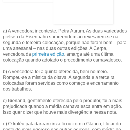
a) A vencedora inconteste, Petra Aurum. As duas variedades
pielsen da Eisenbahn surpreendem ao revesarem-se na
segunda e terceira colocação, porque não foram bem – para
uma artesanal – nas duas outras edições. A Cerpa,
vencedora da
primeira edição
, amarga até uma última
colocação quando adotado o procedimento carnavalesco.
b) A vencedora foi a quinta oferecida, bem no meio.
Rompeu-se a mística da oitava. A segunda e a terceira
colocadas foram servidas como começo e encerramento
dos trabalhos.
c) Bierland, gentilmente oferecida pelo produtor, foi a mais
prejudicada quando a média carnavalesca entra em ação.
Isso quer dizer que houve mais divergência nessa nota.
d) O troféu paladar-ranzinza ficou com o Glauco, titular do
posto de mais rigoroso nas outras edições, com média de