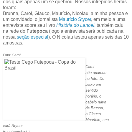
dos quais apenas um se quebrou. Nossos intrépidos heróis
foram:
Brunna, Carol, Glauco, Maurício, Nicolau, a minha pessoa e
um convidado: o jornalista
Maurício Stycer
, em meio a uma
entrevista sobre seu livro
História do Lance!
, também caiu
na rede do
Futepoca
(logo a entrevista será publicada na
nossa
seção especial
). O Nicolau testou apenas seis das 10
amostras.
Foto: Carol
Carol
não aparece
na foto. De
baixo em
sentido
horário, o
cabelo ruivo
da Brunna,
o Glauco,
Maurício, seu
xará Stycer
(o entrevistado),