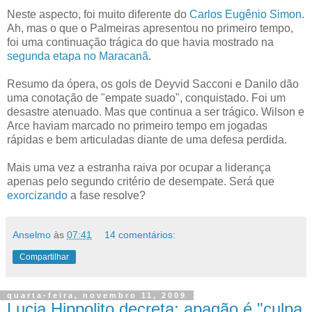
Neste aspecto, foi muito diferente do
Carlos Eugênio Simon
.
Ah, mas o que o Palmeiras apresentou no primeiro tempo,
foi uma continuação trágica do que havia mostrado na
segunda etapa no Maracanã
.
Resumo da ópera, os gols de Deyvid Sacconi e Danilo dão
uma conotação de "empate suado", conquistado. Foi um
desastre atenuado. Mas que continua a ser trágico. Wilson e
Arce haviam marcado no primeiro tempo em jogadas
rápidas e bem articuladas diante de uma defesa perdida.
Mais uma vez a estranha raiva por ocupar a liderança
apenas pelo segundo critério de desempate. Será que
exorcizando
a fase resolve?
Anselmo
às
07:41
14 comentários:
Compartilhar
quarta-feira, novembro 11, 2009
Lucia Hippolito decreta: apagão é "culpa