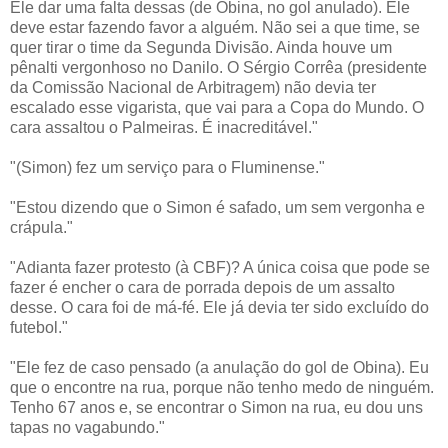
Ele dar uma falta dessas (de Obina, no gol anulado). Ele
deve estar fazendo favor a alguém. Não sei a que time, se
quer tirar o time da Segunda Divisão. Ainda houve um
pênalti vergonhoso no Danilo. O Sérgio Corrêa (presidente
da Comissão Nacional de Arbitragem) não devia ter
escalado esse vigarista, que vai para a Copa do Mundo. O
cara assaltou o Palmeiras. É inacreditável."
"(Simon) fez um serviço para o Fluminense."
"Estou dizendo que o Simon é safado, um sem vergonha e
crápula."
"Adianta fazer protesto (à CBF)? A única coisa que pode se
fazer é encher o cara de porrada depois de um assalto
desse. O cara foi de má-fé. Ele já devia ter sido excluído do
futebol."
"Ele fez de caso pensado (a anulação do gol de Obina). Eu
que o encontre na rua, porque não tenho medo de ninguém.
Tenho 67 anos e, se encontrar o Simon na rua, eu dou uns
tapas no vagabundo."