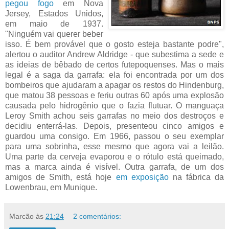
pegou fogo
em Nova
Jersey, Estados Unidos,
em maio de 1937.
"Ninguém vai querer beber
isso. É bem provável que o gosto esteja bastante podre",
alertou o auditor Andrew Aldridge - que subestima a sede e
as ideias de bêbado de certos futepoquenses. Mas o mais
legal é a saga da garrafa: ela foi encontrada por um dos
bombeiros que ajudaram a apagar os restos do Hindenburg,
que matou 38 pessoas e feriu outras 60 após uma explosão
causada pelo hidrogênio que o fazia flutuar. O manguaça
Leroy Smith achou seis garrafas no meio dos destroços e
decidiu enterrá-las. Depois, presenteou cinco amigos e
guardou uma consigo. Em 1966, passou o seu exemplar
para uma sobrinha, esse mesmo que agora vai a leilão.
Uma parte da cerveja evaporou e o rótulo está queimado,
mas a marca ainda é visível. Outra garrafa, de um dos
amigos de Smith, está hoje
em exposição
na fábrica da
Lowenbrau, em Munique.
Marcão
às
21:24
2 comentários: