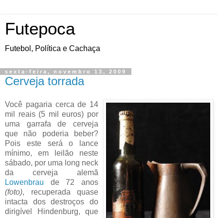
Futepoca
Futebol, Política e Cachaça
sexta-feira, novembro 13, 2009
Cerveja torrada
Você pagaria cerca de 14
mil reais (5 mil euros) por
uma garrafa de cerveja
que não poderia beber?
Pois este será o lance
mínimo, em leilão neste
sábado, por uma long neck
da cerveja alemã
Lowenbrau
de 72 anos
(foto)
, recuperada quase
intacta dos destroços do
dirigível Hindenburg, que