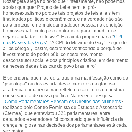
Rozangela alega no texto que “infelizmente, não podemos
apoiar qualquer Projeto de Lei e nem lei pró-
homossexualismo porque tais projetos de leis e leis têm
finalidades políticas e econômicas, e na verdade não são
para proteger e nem ajudar qualquer pessoa na condição
homossexual, muito pelo contrário, é para impedir que
sejam ajudadas, inclusive”. Ela ainda propõe criar a "
CPI
das Passeatas Gays
”, “A CPI do Movimento Gay”. Segundo
a "psicóloga", "assim, estaremos verificando o porquê do
investimento do poder público neste movimento
desconstrutor social e dos princípios cristãos, em detrimento
de necessidades básicas do povo brasileiro".
E se engana quem acredita que uma manifestação como da
"psicóloga" ou dos estudantes e membros da gloriosa
academia unibanense não reflete ou são frutos da postura
conservadora de nossa política. Na recente pesquisa
"
Como Parlamentares Pensam os Direitos das Mulheres
?",
realizada pelo Centro Feminista de Estudos e Assessoria
(Cfemea), que entrevistou 321 parlamentares, entre
deputados e senadores foi constatado que a influência da
crença religiosa nas decisões dos parlamentares está cada
vez maior.