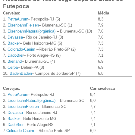
Futepoca
Cervejas:
Média
1.
PetraAurum
- Petropolis-RJ (5)
8,3
2.
EisenbahnPielsen
– Blumenau-SC (1)
7,9
3.
EisenbahnNatural(orgânica)
– Blumenau-SC (10)
7,6
4.
Devassa
– Rio de Janeiro-RJ (3)
7,6
5.
Backer
– Belo Horizonte-MG (6)
7,3
6.
Colorado-Cauim
–Ribeirão Preto-SP (2)
7,3
7.
DadoBier
– Porto Alegre-RS (9)
7,1
8.
Bierland
– Blumenau-SC (4)
6,9
9.
Cerpa
– Belém-PA (8)
6,9
10.
BadenBaden
– Campos do Jordão-SP (7)
6,8
Cervejas:
Carnavalesca
1.
PetraAurum
- Petropolis-RJ
8,4
2.
EisenbahnNatural(orgânica)
– Blumenau-SC
8,0
3.
EisenbahnPielsen
– Blumenau-SC
7,7
4.
Devassa
– Rio de Janeiro-RJ
7,4
5.
Backer
– Belo Horizonte-MG
7,4
6.
DadoBier
– Porto AlegreRS
7,1
7.
Colorado-Cauim
– Ribeirão Preto-SP
6,9