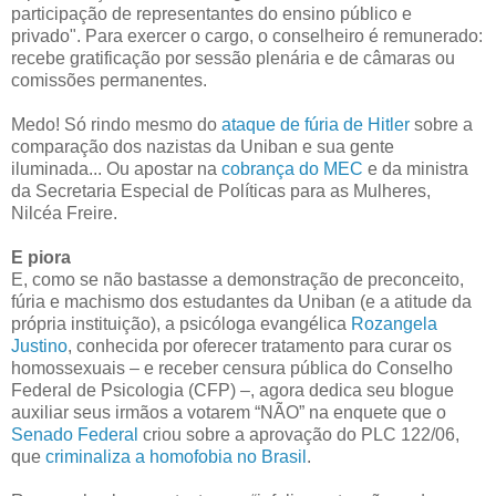
participação de representantes do ensino público e
privado". Para exercer o cargo, o conselheiro é remunerado:
recebe gratificação por sessão plenária e de câmaras ou
comissões permanentes.
Medo! Só rindo mesmo do
ataque de fúria de Hitler
sobre a
comparação dos nazistas da Uniban e sua gente
iluminada... Ou apostar na
cobrança do MEC
e da ministra
da Secretaria Especial de Políticas para as Mulheres,
Nilcéa Freire.
E piora
E, como se não bastasse a demonstração de preconceito,
fúria e machismo dos estudantes da Uniban (e a atitude da
própria instituição), a psicóloga evangélica
Rozangela
Justino
, conhecida por oferecer tratamento para curar os
homossexuais – e receber censura pública do Conselho
Federal de Psicologia (CFP) –, agora dedica seu blogue
auxiliar seus irmãos a votarem “NÃO” na enquete que o
Senado Federal
criou sobre a aprovação do PLC 122/06,
que
criminaliza a homofobia no Brasil
.