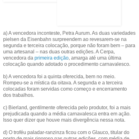
a) A vencedora inconteste, Petra Aurum. As duas variedades
pielsen da Eisenbahn surpreendem ao revesarem-se na
segunda e terceira colocação, porque não foram bem – para
uma artesanal – nas duas outras edições. A Cerpa,
vencedora da
primeira edição
, amarga até uma última
colocação quando adotado o procedimento carnavalesco.
b) A vencedora foi a quinta oferecida, bem no meio.
Rompeu-se a mística da oitava. A segunda e a terceira
colocadas foram servidas como começo e encerramento
dos trabalhos.
c) Bierland, gentilmente oferecida pelo produtor, foi a mais
prejudicada quando a média carnavalesca entra em ação.
Isso quer dizer que houve mais divergência nessa nota.
d) O troféu paladar-ranzinza ficou com o Glauco, titular do
posto de mais rigoroso nas outras edições, com média de