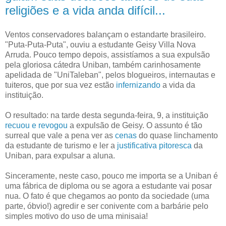
religiões e a vida anda difícil...
Ventos conservadores balançam o estandarte brasileiro.
"Puta-Puta-Puta", ouviu a estudante Geisy Villa Nova
Arruda. Pouco tempo depois, assistíamos a sua expulsão
pela gloriosa cátedra Uniban, também carinhosamente
apelidada de "UniTaleban", pelos blogueiros, internautas e
tuiteros, que por sua vez estão
infernizando
a vida da
instituição.
O resultado: na tarde desta segunda-feira, 9, a instituição
recuou e revogou
a expulsão de Geisy. O assunto é tão
surreal que vale a pena ver as
cenas
do quase linchamento
da estudante de turismo e ler a
justificativa pitoresca
da
Uniban, para expulsar a aluna.
Sinceramente, neste caso, pouco me importa se a Uniban é
uma fábrica de diploma ou se agora a estudante vai posar
nua. O fato é que chegamos ao ponto da sociedade (uma
parte, óbvio!) agredir e ser conivente com a barbárie pelo
simples motivo do uso de uma minisaia!