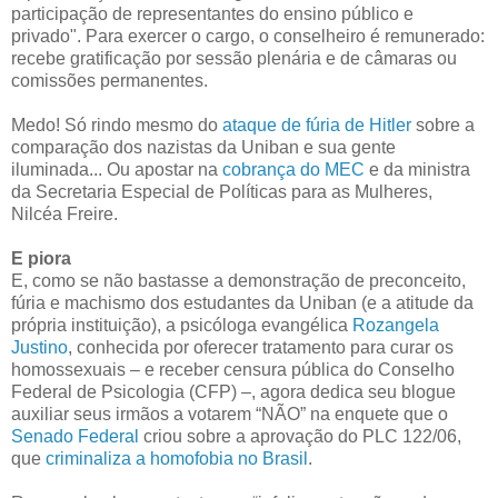
participação de representantes do ensino público e
privado". Para exercer o cargo, o conselheiro é remunerado:
recebe gratificação por sessão plenária e de câmaras ou
comissões permanentes.
Medo! Só rindo mesmo do
ataque de fúria de Hitler
sobre a
comparação dos nazistas da Uniban e sua gente
iluminada... Ou apostar na
cobrança do MEC
e da ministra
da Secretaria Especial de Políticas para as Mulheres,
Nilcéa Freire.
E piora
E, como se não bastasse a demonstração de preconceito,
fúria e machismo dos estudantes da Uniban (e a atitude da
própria instituição), a psicóloga evangélica
Rozangela
Justino
, conhecida por oferecer tratamento para curar os
homossexuais – e receber censura pública do Conselho
Federal de Psicologia (CFP) –, agora dedica seu blogue
auxiliar seus irmãos a votarem “NÃO” na enquete que o
Senado Federal
criou sobre a aprovação do PLC 122/06,
que
criminaliza a homofobia no Brasil
.