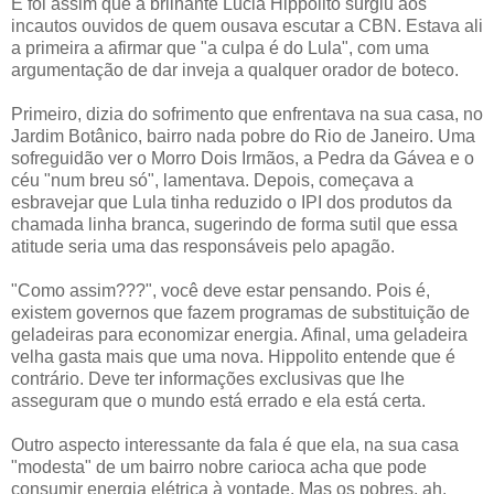
E foi assim que a brilhante Lucia Hippolito surgiu aos
incautos ouvidos de quem ousava escutar a CBN. Estava ali
a primeira a afirmar que "a culpa é do Lula", com uma
argumentação de dar inveja a qualquer orador de boteco.
Primeiro, dizia do sofrimento que enfrentava na sua casa, no
Jardim Botânico, bairro nada pobre do Rio de Janeiro. Uma
sofreguidão ver o Morro Dois Irmãos, a Pedra da Gávea e o
céu "num breu só", lamentava. Depois, começava a
esbravejar que Lula tinha reduzido o IPI dos produtos da
chamada linha branca, sugerindo de forma sutil que essa
atitude seria uma das responsáveis pelo apagão.
"Como assim???", você deve estar pensando. Pois é,
existem governos que fazem programas de substituição de
geladeiras para economizar energia. Afinal, uma geladeira
velha gasta mais que uma nova. Hippolito entende que é
contrário. Deve ter informações exclusivas que lhe
asseguram que o mundo está errado e ela está certa.
Outro aspecto interessante da fala é que ela, na sua casa
"modesta" de um bairro nobre carioca acha que pode
consumir energia elétrica à vontade. Mas os pobres, ah,