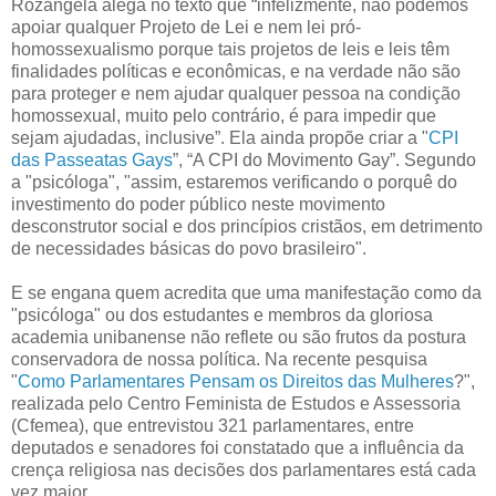
Rozangela alega no texto que “infelizmente, não podemos
apoiar qualquer Projeto de Lei e nem lei pró-
homossexualismo porque tais projetos de leis e leis têm
finalidades políticas e econômicas, e na verdade não são
para proteger e nem ajudar qualquer pessoa na condição
homossexual, muito pelo contrário, é para impedir que
sejam ajudadas, inclusive”. Ela ainda propõe criar a "
CPI
das Passeatas Gays
”, “A CPI do Movimento Gay”. Segundo
a "psicóloga", "assim, estaremos verificando o porquê do
investimento do poder público neste movimento
desconstrutor social e dos princípios cristãos, em detrimento
de necessidades básicas do povo brasileiro".
E se engana quem acredita que uma manifestação como da
"psicóloga" ou dos estudantes e membros da gloriosa
academia unibanense não reflete ou são frutos da postura
conservadora de nossa política. Na recente pesquisa
"
Como Parlamentares Pensam os Direitos das Mulheres
?",
realizada pelo Centro Feminista de Estudos e Assessoria
(Cfemea), que entrevistou 321 parlamentares, entre
deputados e senadores foi constatado que a influência da
crença religiosa nas decisões dos parlamentares está cada
vez maior.