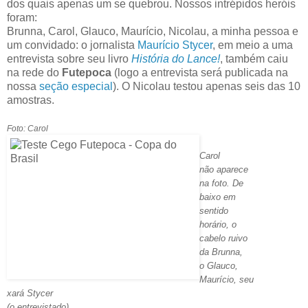
dos quais apenas um se quebrou. Nossos intrépidos heróis
foram:
Brunna, Carol, Glauco, Maurício, Nicolau, a minha pessoa e
um convidado: o jornalista
Maurício Stycer
, em meio a uma
entrevista sobre seu livro
História do Lance!
, também caiu
na rede do
Futepoca
(logo a entrevista será publicada na
nossa
seção especial
). O Nicolau testou apenas seis das 10
amostras.
Foto: Carol
Carol
não aparece
na foto. De
baixo em
sentido
horário, o
cabelo ruivo
da Brunna,
o Glauco,
Maurício, seu
xará Stycer
(o entrevistado),