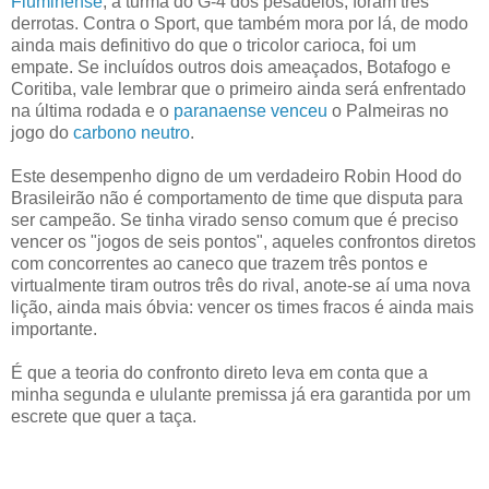
Fluminense
, a turma do G-4 dos pesadelos, foram três
derrotas. Contra o Sport, que também mora por lá, de modo
ainda mais definitivo do que o tricolor carioca, foi um
empate. Se incluídos outros dois ameaçados, Botafogo e
Coritiba, vale lembrar que o primeiro ainda será enfrentado
na última rodada e o
paranaense venceu
o Palmeiras no
jogo do
carbono neutro
.
Este desempenho digno de um verdadeiro Robin Hood do
Brasileirão não é comportamento de time que disputa para
ser campeão. Se tinha virado senso comum que é preciso
vencer os "jogos de seis pontos", aqueles confrontos diretos
com concorrentes ao caneco que trazem três pontos e
virtualmente tiram outros três do rival, anote-se aí uma nova
lição, ainda mais óbvia: vencer os times fracos é ainda mais
importante.
É que a teoria do confronto direto leva em conta que a
minha segunda e ululante premissa já era garantida por um
escrete que quer a taça.