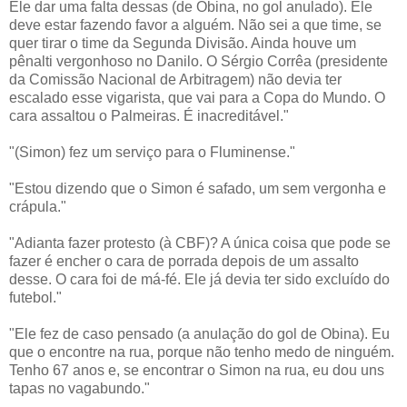
Ele dar uma falta dessas (de Obina, no gol anulado). Ele
deve estar fazendo favor a alguém. Não sei a que time, se
quer tirar o time da Segunda Divisão. Ainda houve um
pênalti vergonhoso no Danilo. O Sérgio Corrêa (presidente
da Comissão Nacional de Arbitragem) não devia ter
escalado esse vigarista, que vai para a Copa do Mundo. O
cara assaltou o Palmeiras. É inacreditável."
"(Simon) fez um serviço para o Fluminense."
"Estou dizendo que o Simon é safado, um sem vergonha e
crápula."
"Adianta fazer protesto (à CBF)? A única coisa que pode se
fazer é encher o cara de porrada depois de um assalto
desse. O cara foi de má-fé. Ele já devia ter sido excluído do
futebol."
"Ele fez de caso pensado (a anulação do gol de Obina). Eu
que o encontre na rua, porque não tenho medo de ninguém.
Tenho 67 anos e, se encontrar o Simon na rua, eu dou uns
tapas no vagabundo."