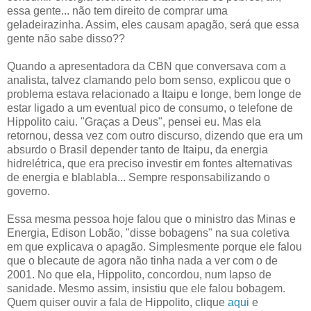
essa gente... não tem direito de comprar uma
geladeirazinha. Assim, eles causam apagão, será que essa
gente não sabe disso??
Quando a apresentadora da CBN que conversava com a
analista, talvez clamando pelo bom senso, explicou que o
problema estava relacionado a Itaipu e longe, bem longe de
estar ligado a um eventual pico de consumo, o telefone de
Hippolito caiu. "Graças a Deus", pensei eu. Mas ela
retornou, dessa vez com outro discurso, dizendo que era um
absurdo o Brasil depender tanto de Itaipu, da energia
hidrelétrica, que era preciso investir em fontes alternativas
de energia e blablabla... Sempre responsabilizando o
governo.
Essa mesma pessoa hoje falou que o ministro das Minas e
Energia, Edison Lobão, "disse bobagens" na sua coletiva
em que explicava o apagão. Simplesmente porque ele falou
que o blecaute de agora não tinha nada a ver com o de
2001. No que ela, Hippolito, concordou, num lapso de
sanidade. Mesmo assim, insistiu que ele falou bobagem.
Quem quiser ouvir a fala de Hippolito, clique
aqui
e