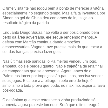
O time visitante não jogou bem a ponto de merecer a vitória,
especialmente no segundo tempo. Mas a falta inventada por
Simon no gol de Obina deu contornos de injustiça ao
resultado trágico da partida.
Enquanto Diego Souza não volta a ser posicionado bem
perto da área adversária, ele segue rendendo menos. A
defesa com Marcão continua dando emoções
desnecessárias. Vagner Love precisa mais do que trocar a
cor das tranças, precisa fazer gols.
Nas últimas sete partidas, o Palmeiras venceu um jogo,
empatou dois e perdeu quatro. Não é trajetória de reta final
de campeonato que se apresente. Agora, antes de o
Palmeiras torcer por tropeços são-paulinos, precisa vencer
seus jogos. E culpar a arbitragem pelo erro de hoje é
simplismo a toda prova que pode, no máximo, expiar a raiva
pós-rodada.
O desânimo que esse retrospecto vinha produzindo só
aumenta agora pra este torcedor. Será que o time reage?