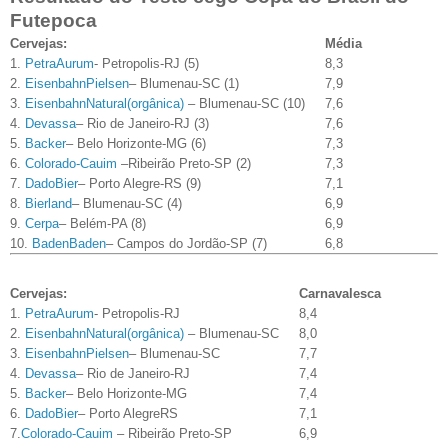
Futepoca
Cervejas:
Média
1.
PetraAurum
- Petropolis-RJ (5)
8,3
2.
EisenbahnPielsen
– Blumenau-SC (1)
7,9
3.
EisenbahnNatural(orgânica)
– Blumenau-SC (10)
7,6
4.
Devassa
– Rio de Janeiro-RJ (3)
7,6
5.
Backer
– Belo Horizonte-MG (6)
7,3
6.
Colorado-Cauim
–Ribeirão Preto-SP (2)
7,3
7.
DadoBier
– Porto Alegre-RS (9)
7,1
8.
Bierland
– Blumenau-SC (4)
6,9
9.
Cerpa
– Belém-PA (8)
6,9
10.
BadenBaden
– Campos do Jordão-SP (7)
6,8
Cervejas:
Carnavalesca
1.
PetraAurum
- Petropolis-RJ
8,4
2.
EisenbahnNatural(orgânica)
– Blumenau-SC
8,0
3.
EisenbahnPielsen
– Blumenau-SC
7,7
4.
Devassa
– Rio de Janeiro-RJ
7,4
5.
Backer
– Belo Horizonte-MG
7,4
6.
DadoBier
– Porto AlegreRS
7,1
7.
Colorado-Cauim
– Ribeirão Preto-SP
6,9