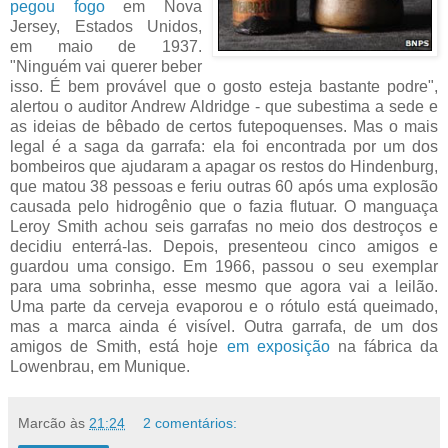
pegou fogo
em Nova
Jersey, Estados Unidos,
em maio de 1937.
"Ninguém vai querer beber
isso. É bem provável que o gosto esteja bastante podre",
alertou o auditor Andrew Aldridge - que subestima a sede e
as ideias de bêbado de certos futepoquenses. Mas o mais
legal é a saga da garrafa: ela foi encontrada por um dos
bombeiros que ajudaram a apagar os restos do Hindenburg,
que matou 38 pessoas e feriu outras 60 após uma explosão
causada pelo hidrogênio que o fazia flutuar. O manguaça
Leroy Smith achou seis garrafas no meio dos destroços e
decidiu enterrá-las. Depois, presenteou cinco amigos e
guardou uma consigo. Em 1966, passou o seu exemplar
para uma sobrinha, esse mesmo que agora vai a leilão.
Uma parte da cerveja evaporou e o rótulo está queimado,
mas a marca ainda é visível. Outra garrafa, de um dos
amigos de Smith, está hoje
em exposição
na fábrica da
Lowenbrau, em Munique.
Marcão
às
21:24
2 comentários: