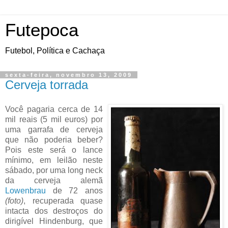
Futepoca
Futebol, Política e Cachaça
sexta-feira, novembro 13, 2009
Cerveja torrada
Você pagaria cerca de 14
mil reais (5 mil euros) por
uma garrafa de cerveja
que não poderia beber?
Pois este será o lance
mínimo, em leilão neste
sábado, por uma long neck
da cerveja alemã
Lowenbrau
de 72 anos
(foto)
, recuperada quase
intacta dos destroços do
dirigível Hindenburg, que