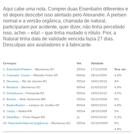
Aqui cabe uma nota. Comprei duas Eisenbahn diferentes e
só depois descobri isso alertado pelo Alexandre. A pielsen
normal e a versão orgânica, chamada de natural,
participaram por acidente, quer dizer, não tinha percebido
isso, achei – eita! – que tinha mudado o rótulo. Pior, a
Natural tinha data de validade vencida fazia 27 dias.
Desculpas aos avaliadores e à fabricante.
Cervejas:
Vol.
Validade
1.
EisenbahnPielsen
– Blumenau-SC
355ml
17/12/2009
Teor alc.
2.
Colorado- Cauim
– Ribeirão Preto-SP
600ml
28/11/2009
4,8%
3.
Devassa
– Rio de Janeiro-RJ
355ml
19/01/2010
4%
4.
Bierland
– Blumenau-SC
600ml
01/03/2010
4,8%
5.
PetraAurum
- Petropolis-RJ
500ml
19/02/2010
4,5%
6.
Backer
– Belo Horizonte-MG
355ml
03/12/2009
5%
7.
BadenBaden
– campos do Jordão-SP
600ml
08/02/2010
4,8%
8.
Cerpa
– Belém-PA
355ml
28/10/2009
5%
9.
DadoBier
– Porto Alegre-RS
1L
05/02/2010
5,3%
10.
EisenbahnNatural (orgânica)
– Blumenau-SC
355ml
02/10/2009*
5%
4,8%