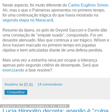
Neste aspecto, foi muito diferente do
Carlos Eugênio Simon
.
Ah, mas o que o Palmeiras apresentou no primeiro tempo,
foi uma continuação trágica do que havia mostrado na
segunda etapa no Maracanã
.
Resumo da ópera, os gols de Deyvid Sacconi e Danilo dão
uma conotação de "empate suado", conquistado. Foi um
desastre atenuado. Mas que continua a ser trágico. Wilson e
Arce haviam marcado no primeiro tempo em jogadas
rápidas e bem articuladas diante de uma defesa perdida.
Mais uma vez a estranha raiva por ocupar a liderança
apenas pelo segundo critério de desempate. Será que
exorcizando
a fase resolve?
Anselmo
às
07:41
14 comentários:
Compartilhar
quarta-feira, novembro 11, 2009
Lucia Hippolito decreta: apagão é "culpa