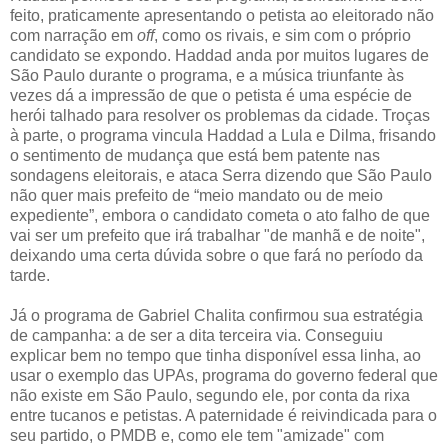
feito, praticamente apresentando o petista ao eleitorado não
com narração em
off
, como os rivais, e sim com o próprio
candidato se expondo. Haddad anda por muitos lugares de
São Paulo durante o programa, e a música triunfante às
vezes dá a impressão de que o petista é uma espécie de
herói talhado para resolver os problemas da cidade. Troças
à parte, o programa vincula Haddad a Lula e Dilma, frisando
o sentimento de mudança que está bem patente nas
sondagens eleitorais, e ataca Serra dizendo que São Paulo
não quer mais prefeito de “meio mandato ou de meio
expediente”, embora o candidato cometa o ato falho de que
vai ser um prefeito que irá trabalhar "de manhã e de noite",
deixando uma certa dúvida sobre o que fará no período da
tarde.
Já o programa de Gabriel Chalita confirmou sua estratégia
de campanha: a de ser a dita terceira via. Conseguiu
explicar bem no tempo que tinha disponível essa linha, ao
usar o exemplo das UPAs, programa do governo federal que
não existe em São Paulo, segundo ele, por conta da rixa
entre tucanos e petistas. A paternidade é reivindicada para o
seu partido, o PMDB e, como ele tem "amizade" com