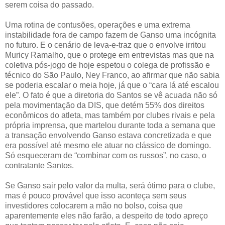
serem coisa do passado.
Uma rotina de contusões, operações e uma extrema
instabilidade fora de campo fazem de Ganso uma incógnita
no futuro. E o cenário de leva-e-traz que o envolve irritou
Muricy Ramalho, que o protege em entrevistas mas que na
coletiva pós-jogo de hoje espetou o colega de profissão e
técnico do São Paulo, Ney Franco, ao afirmar que não sabia
se poderia escalar o meia hoje, já que o “cara lá até escalou
ele”. O fato é que a diretoria do Santos se vê acuada não só
pela movimentação da DIS, que detém 55% dos direitos
econômicos do atleta, mas também por clubes rivais e pela
própria imprensa, que martelou durante toda a semana que
a transação envolvendo Ganso estava concretizada e que
era possível até mesmo ele atuar no clássico de domingo.
Só esqueceram de “combinar com os russos”, no caso, o
contratante Santos.
Se Ganso sair pelo valor da multa, será ótimo para o clube,
mas é pouco provável que isso aconteça sem seus
investidores colocarem a mão no bolso, coisa que
aparentemente eles não farão, a despeito de todo apreço