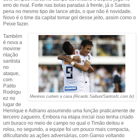
erro do rival. Forte nas bolas paradas à frente, já o Santos
pena no mesmo tipo de lance atrás, o que não é novidade.
Novo é o time da capital tomar gol desse jeito, assim como o
Peixe fazer.
Também
é nova a
movime
ntação
santista
no
ataque,
com
Patito
Rodrigu
Meninos curtem a casa (Ricardo Saibun/Santosfc.com.br)
ez no
lugar de
Henrique e Adriano assumindo uma função praticamente de
terceiro zagueiro. Embora na etapa inicial isso tenha criado
um buraco no meio de campo no qual o Timão deitou e
rolou, no segundo, a equipe foi um pouco mais compacta,
dificultando as ações adversárias, com Ganso voltando