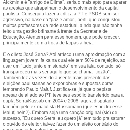
Alckmin e é "amigo de Dilma", seria o mais apto para aparar
as arestas que atrapalham o desenvolvimento da capital
paulista. Conseguiu fazer a crítica a PT e PSDB sem ser
agressivo, na base da “paz e amor”, perfil que conquistou
muitos professores da rede estadual, ainda que não tenha
feito uma gestão brilhante à frente da Secretaria de
Educação. Atentem para esse homem, que pode crescer,
principalmente com a troca de farpas alheia.
E o dileto José Serra? Até arriscou uma aproximação com a
linguagem jovem, faixa na qual ele tem 50% de rejeição, ao
usar um "tudo junto e misturado" em sua fala, contudo, só
transpareceu mais ser aquilo que se chama "tiozão".
Também fez as vezes do ausente mais presente das
eleições paulistanas ao expor obras e supostas obras,
lembrando Paulo Maluf. Justifica-se, já que o pepista,
apesar de aliado ao PT, teve seu espólio transferido para a
dupla Serra/Kassab em 2004 e 2008, agora disputado
também pelo ex-malufista Russomano (que espectro esse
Maluf, hein?). Embora seja uma canção original (sic) de
sucesso, "Eu quero Serra, eu quero já" tem tudo pra saturar
o ouvido do eleitor, talvez fazendo um efeito contrário do
que o pensado pelos tucanos.