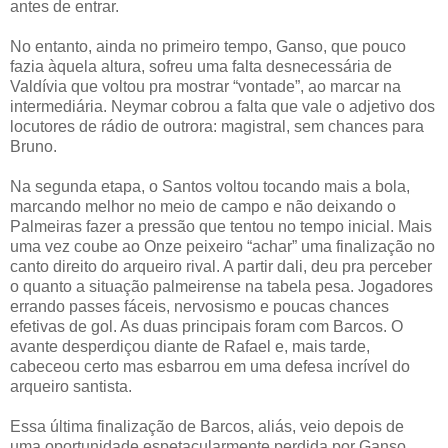
antes de entrar.
No entanto, ainda no primeiro tempo, Ganso, que pouco
fazia àquela altura, sofreu uma falta desnecessária de
Valdívia que voltou pra mostrar “vontade”, ao marcar na
intermediária. Neymar cobrou a falta que vale o adjetivo dos
locutores de rádio de outrora: magistral, sem chances para
Bruno.
Na segunda etapa, o Santos voltou tocando mais a bola,
marcando melhor no meio de campo e não deixando o
Palmeiras fazer a pressão que tentou no tempo inicial. Mais
uma vez coube ao Onze peixeiro “achar” uma finalização no
canto direito do arqueiro rival. A partir dali, deu pra perceber
o quanto a situação palmeirense na tabela pesa. Jogadores
errando passes fáceis, nervosismo e poucas chances
efetivas de gol. As duas principais foram com Barcos. O
avante desperdiçou diante de Rafael e, mais tarde,
cabeceou certo mas esbarrou em uma defesa incrível do
arqueiro santista.
Essa última finalização de Barcos, aliás, veio depois de
uma oportunidade espetacularmente perdida por Ganso