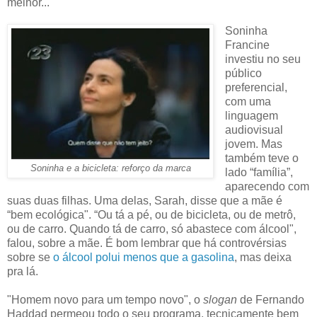
melhor...
Soninha
Francine
investiu no seu
público
preferencial,
com uma
linguagem
audiovisual
jovem. Mas
também teve o
Soninha e a bicicleta: reforço da marca
lado “família”,
aparecendo com
suas duas filhas. Uma delas, Sarah, disse que a mãe é
“bem ecológica". “Ou tá a pé, ou de bicicleta, ou de metrô,
ou de carro. Quando tá de carro, só abastece com álcool",
falou, sobre a mãe. É bom lembrar que há controvérsias
sobre se
o álcool polui menos que a gasolina
, mas deixa
pra lá.
"Homem novo para um tempo novo", o
slogan
de Fernando
Haddad permeou todo o seu programa, tecnicamente bem