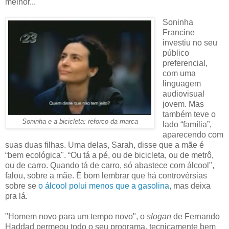
melhor...
Soninha
Francine
investiu no seu
público
preferencial,
com uma
linguagem
audiovisual
jovem. Mas
também teve o
Soninha e a bicicleta: reforço da marca
lado “família”,
aparecendo com
suas duas filhas. Uma delas, Sarah, disse que a mãe é
“bem ecológica". “Ou tá a pé, ou de bicicleta, ou de metrô,
ou de carro. Quando tá de carro, só abastece com álcool",
falou, sobre a mãe. É bom lembrar que há controvérsias
sobre se
o álcool polui menos que a gasolina
, mas deixa
pra lá.
"Homem novo para um tempo novo", o
slogan
de Fernando
Haddad permeou todo o seu programa, tecnicamente bem