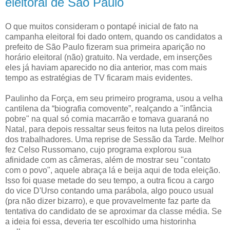
eleitoral de São Paulo
O que muitos consideram o pontapé inicial de fato na
campanha eleitoral foi dado ontem, quando os candidatos a
prefeito de São Paulo fizeram sua primeira aparição no
horário eleitoral (não) gratuito. Na verdade, em inserções
eles já haviam aparecido no dia anterior, mas com mais
tempo as estratégias de TV ficaram mais evidentes.
Paulinho da Força, em seu primeiro programa, usou a velha
cantilena da “biografia comovente”, realçando a "infância
pobre" na qual só comia macarrão e tomava guaraná no
Natal, para depois ressaltar seus feitos na luta pelos direitos
dos trabalhadores. Uma reprise de Sessão da Tarde. Melhor
fez Celso Russomano, cujo programa explorou sua
afinidade com as câmeras, além de mostrar seu "contato
com o povo", aquele abraça lá e beija aqui de toda eleição.
Isso foi quase metade do seu tempo, a outra ficou a cargo
do vice D'Urso contando uma parábola, algo pouco usual
(pra não dizer bizarro), e que provavelmente faz parte da
tentativa do candidato de se aproximar da classe média. Se
a ideia foi essa, deveria ter escolhido uma historinha