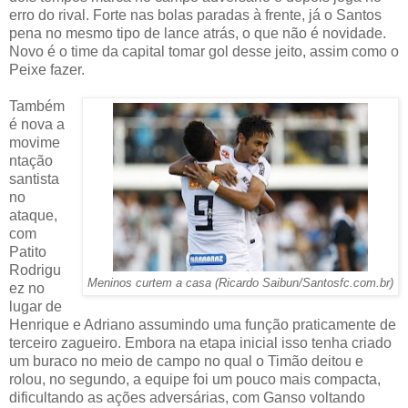
erro do rival. Forte nas bolas paradas à frente, já o Santos
pena no mesmo tipo de lance atrás, o que não é novidade.
Novo é o time da capital tomar gol desse jeito, assim como o
Peixe fazer.
Também
é nova a
movime
ntação
santista
no
ataque,
com
Patito
Rodrigu
Meninos curtem a casa (Ricardo Saibun/Santosfc.com.br)
ez no
lugar de
Henrique e Adriano assumindo uma função praticamente de
terceiro zagueiro. Embora na etapa inicial isso tenha criado
um buraco no meio de campo no qual o Timão deitou e
rolou, no segundo, a equipe foi um pouco mais compacta,
dificultando as ações adversárias, com Ganso voltando