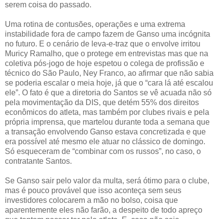
serem coisa do passado.
Uma rotina de contusões, operações e uma extrema
instabilidade fora de campo fazem de Ganso uma incógnita
no futuro. E o cenário de leva-e-traz que o envolve irritou
Muricy Ramalho, que o protege em entrevistas mas que na
coletiva pós-jogo de hoje espetou o colega de profissão e
técnico do São Paulo, Ney Franco, ao afirmar que não sabia
se poderia escalar o meia hoje, já que o “cara lá até escalou
ele”. O fato é que a diretoria do Santos se vê acuada não só
pela movimentação da DIS, que detém 55% dos direitos
econômicos do atleta, mas também por clubes rivais e pela
própria imprensa, que martelou durante toda a semana que
a transação envolvendo Ganso estava concretizada e que
era possível até mesmo ele atuar no clássico de domingo.
Só esqueceram de “combinar com os russos”, no caso, o
contratante Santos.
Se Ganso sair pelo valor da multa, será ótimo para o clube,
mas é pouco provável que isso aconteça sem seus
investidores colocarem a mão no bolso, coisa que
aparentemente eles não farão, a despeito de todo apreço