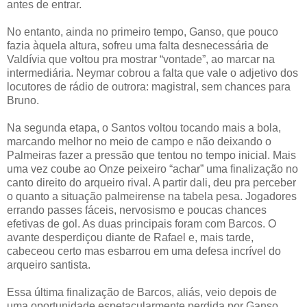
antes de entrar.
No entanto, ainda no primeiro tempo, Ganso, que pouco
fazia àquela altura, sofreu uma falta desnecessária de
Valdívia que voltou pra mostrar “vontade”, ao marcar na
intermediária. Neymar cobrou a falta que vale o adjetivo dos
locutores de rádio de outrora: magistral, sem chances para
Bruno.
Na segunda etapa, o Santos voltou tocando mais a bola,
marcando melhor no meio de campo e não deixando o
Palmeiras fazer a pressão que tentou no tempo inicial. Mais
uma vez coube ao Onze peixeiro “achar” uma finalização no
canto direito do arqueiro rival. A partir dali, deu pra perceber
o quanto a situação palmeirense na tabela pesa. Jogadores
errando passes fáceis, nervosismo e poucas chances
efetivas de gol. As duas principais foram com Barcos. O
avante desperdiçou diante de Rafael e, mais tarde,
cabeceou certo mas esbarrou em uma defesa incrível do
arqueiro santista.
Essa última finalização de Barcos, aliás, veio depois de
uma oportunidade espetacularmente perdida por Ganso