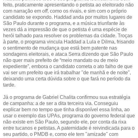
feito, praticamente apresentando o petista ao eleitorado não
com narração em
off
, como os rivais, e sim com o próprio
candidato se expondo. Haddad anda por muitos lugares de
São Paulo durante o programa, e a música triunfante às
vezes dá a impressão de que o petista é uma espécie de
herói talhado para resolver os problemas da cidade. Troças
à parte, o programa vincula Haddad a Lula e Dilma, frisando
o sentimento de mudança que está bem patente nas
sondagens eleitorais, e ataca Serra dizendo que São Paulo
não quer mais prefeito de “meio mandato ou de meio
expediente”, embora o candidato cometa o ato falho de que
vai ser um prefeito que irá trabalhar "de manhã e de noite",
deixando uma certa dúvida sobre o que fará no período da
tarde.
Já o programa de Gabriel Chalita confirmou sua estratégia
de campanha: a de ser a dita terceira via. Conseguiu
explicar bem no tempo que tinha disponível essa linha, ao
usar o exemplo das UPAs, programa do governo federal que
não existe em São Paulo, segundo ele, por conta da rixa
entre tucanos e petistas. A paternidade é reivindicada para o
seu partido, o PMDB e, como ele tem "amizade" com