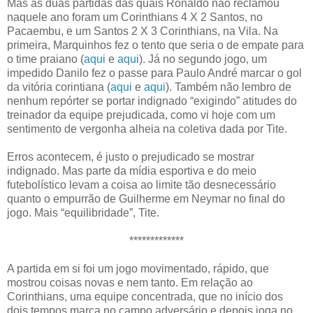
Mas as duas partidas das quais Ronaldo não reclamou
naquele ano foram um Corinthians 4 X 2 Santos, no
Pacaembu, e um Santos 2 X 3 Corinthians, na Vila. Na
primeira, Marquinhos fez o tento que seria o de empate para
o time praiano (
aqui
e
aqui
). Já no segundo jogo, um
impedido Danilo fez o passe para Paulo André marcar o gol
da vitória corintiana (
aqui
e
aqui
). Também não lembro de
nenhum repórter se portar indignado “exigindo” atitudes do
treinador da equipe prejudicada, como vi hoje com um
sentimento de vergonha alheia na coletiva dada por Tite.
Erros acontecem, é justo o prejudicado se mostrar
indignado. Mas parte da mídia esportiva e do meio
futebolístico levam a coisa ao limite tão desnecessário
quanto o empurrão de Guilherme em Neymar no final do
jogo. Mais “equilibridade”, Tite.
*************
A partida em si foi um jogo movimentado, rápido, que
mostrou coisas novas e nem tanto. Em relação ao
Corinthians, uma equipe concentrada, que no início dos
dois tempos marca no campo adversário e depois joga no