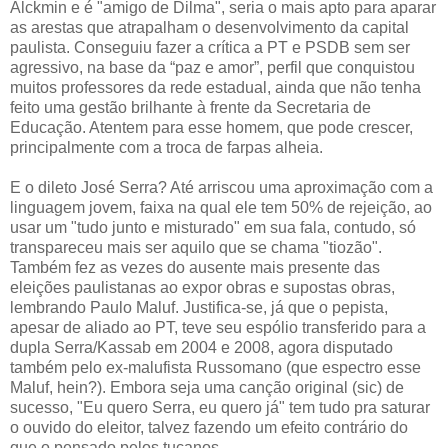
Alckmin e é "amigo de Dilma", seria o mais apto para aparar
as arestas que atrapalham o desenvolvimento da capital
paulista. Conseguiu fazer a crítica a PT e PSDB sem ser
agressivo, na base da “paz e amor”, perfil que conquistou
muitos professores da rede estadual, ainda que não tenha
feito uma gestão brilhante à frente da Secretaria de
Educação. Atentem para esse homem, que pode crescer,
principalmente com a troca de farpas alheia.
E o dileto José Serra? Até arriscou uma aproximação com a
linguagem jovem, faixa na qual ele tem 50% de rejeição, ao
usar um "tudo junto e misturado" em sua fala, contudo, só
transpareceu mais ser aquilo que se chama "tiozão".
Também fez as vezes do ausente mais presente das
eleições paulistanas ao expor obras e supostas obras,
lembrando Paulo Maluf. Justifica-se, já que o pepista,
apesar de aliado ao PT, teve seu espólio transferido para a
dupla Serra/Kassab em 2004 e 2008, agora disputado
também pelo ex-malufista Russomano (que espectro esse
Maluf, hein?). Embora seja uma canção original (sic) de
sucesso, "Eu quero Serra, eu quero já" tem tudo pra saturar
o ouvido do eleitor, talvez fazendo um efeito contrário do
que o pensado pelos tucanos.