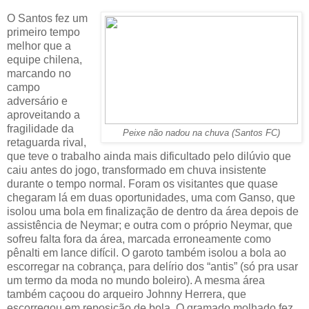
O Santos fez um
primeiro tempo
melhor que a
equipe chilena,
marcando no
campo
adversário e
aproveitando a
fragilidade da
Peixe não nadou na chuva (Santos FC)
retaguarda rival,
que teve o trabalho ainda mais dificultado pelo dilúvio que
caiu antes do jogo, transformado em chuva insistente
durante o tempo normal. Foram os visitantes que quase
chegaram lá em duas oportunidades, uma com Ganso, que
isolou uma bola em finalização de dentro da área depois de
assistência de Neymar; e outra com o próprio Neymar, que
sofreu falta fora da área, marcada erroneamente como
pênalti em lance difícil. O garoto também isolou a bola ao
escorregar na cobrança, para delírio dos “antis” (só pra usar
um termo da moda no mundo boleiro). A mesma área
também caçoou do arqueiro Johnny Herrera, que
escorregou em reposição de bola. O gramado molhado fez