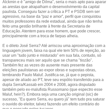
Alckmin e é "amigo de Dilma", seria o mais apto para aparar
as arestas que atrapalham o desenvolvimento da capital
paulista. Conseguiu fazer a crítica a PT e PSDB sem ser
agressivo, na base da “paz e amor”, perfil que conquistou
muitos professores da rede estadual, ainda que não tenha
feito uma gestão brilhante à frente da Secretaria de
Educação. Atentem para esse homem, que pode crescer,
principalmente com a troca de farpas alheia.
E o dileto José Serra? Até arriscou uma aproximação com a
linguagem jovem, faixa na qual ele tem 50% de rejeição, ao
usar um "tudo junto e misturado" em sua fala, contudo, só
transpareceu mais ser aquilo que se chama "tiozão".
Também fez as vezes do ausente mais presente das
eleições paulistanas ao expor obras e supostas obras,
lembrando Paulo Maluf. Justifica-se, já que o pepista,
apesar de aliado ao PT, teve seu espólio transferido para a
dupla Serra/Kassab em 2004 e 2008, agora disputado
também pelo ex-malufista Russomano (que espectro esse
Maluf, hein?). Embora seja uma canção original (sic) de
sucesso, "Eu quero Serra, eu quero já" tem tudo pra saturar
o ouvido do eleitor, talvez fazendo um efeito contrário do
que o pensado pelos tucanos.