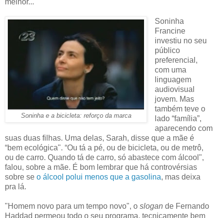
melhor...
Soninha
Francine
investiu no seu
público
preferencial,
com uma
linguagem
audiovisual
jovem. Mas
também teve o
Soninha e a bicicleta: reforço da marca
lado “família”,
aparecendo com
suas duas filhas. Uma delas, Sarah, disse que a mãe é
“bem ecológica". “Ou tá a pé, ou de bicicleta, ou de metrô,
ou de carro. Quando tá de carro, só abastece com álcool",
falou, sobre a mãe. É bom lembrar que há controvérsias
sobre se
o álcool polui menos que a gasolina
, mas deixa
pra lá.
"Homem novo para um tempo novo", o
slogan
de Fernando
Haddad permeou todo o seu programa, tecnicamente bem