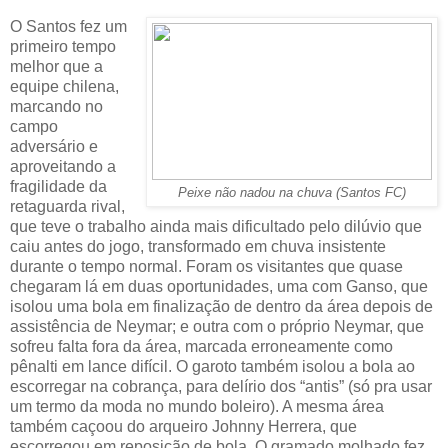
O Santos fez um
primeiro tempo
melhor que a
equipe chilena,
marcando no
campo
adversário e
aproveitando a
fragilidade da
Peixe não nadou na chuva (Santos FC)
retaguarda rival,
que teve o trabalho ainda mais dificultado pelo dilúvio que
caiu antes do jogo, transformado em chuva insistente
durante o tempo normal. Foram os visitantes que quase
chegaram lá em duas oportunidades, uma com Ganso, que
isolou uma bola em finalização de dentro da área depois de
assistência de Neymar; e outra com o próprio Neymar, que
sofreu falta fora da área, marcada erroneamente como
pênalti em lance difícil. O garoto também isolou a bola ao
escorregar na cobrança, para delírio dos “antis” (só pra usar
um termo da moda no mundo boleiro). A mesma área
também caçoou do arqueiro Johnny Herrera, que
escorregou em reposição de bola. O gramado molhado fez