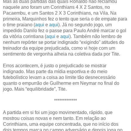
Mas as duas partidas das quais Ronaldo não reclamou
naquele ano foram um Corinthians 4 X 2 Santos, no
Pacaembu, e um Santos 2 X 3 Corinthians, na Vila. Na
primeira, Marquinhos fez o tento que seria o de empate para
o time praiano (
aqui
e
aqui
). Já no segundo jogo, um
impedido Danilo fez o passe para Paulo André marcar o gol
da vitória corintiana (
aqui
e
aqui
). Também não lembro de
nenhum repórter se portar indignado “exigindo” atitudes do
treinador da equipe prejudicada, como vi hoje com um
sentimento de vergonha alheia na coletiva dada por Tite.
Erros acontecem, é justo o prejudicado se mostrar
indignado. Mas parte da mídia esportiva e do meio
futebolístico levam a coisa ao limite tão desnecessário
quanto o empurrão de Guilherme em Neymar no final do
jogo. Mais “equilibridade”, Tite.
*************
A partida em si foi um jogo movimentado, rápido, que
mostrou coisas novas e nem tanto. Em relação ao
Corinthians, uma equipe concentrada, que no início dos
dois tempos marca no campo adversário e depois joga no