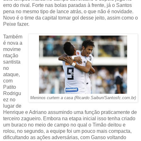
erro do rival. Forte nas bolas paradas à frente, já o Santos
pena no mesmo tipo de lance atrás, o que não é novidade.
Novo é o time da capital tomar gol desse jeito, assim como o
Peixe fazer.
Também
é nova a
movime
ntação
santista
no
ataque,
com
Patito
Rodrigu
Meninos curtem a casa (Ricardo Saibun/Santosfc.com.br)
ez no
lugar de
Henrique e Adriano assumindo uma função praticamente de
terceiro zagueiro. Embora na etapa inicial isso tenha criado
um buraco no meio de campo no qual o Timão deitou e
rolou, no segundo, a equipe foi um pouco mais compacta,
dificultando as ações adversárias, com Ganso voltando