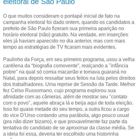
eleitoral de São Paulo
O que muitos consideram o pontapé inicial de fato na
campanha eleitoral foi dado ontem, quando os candidatos a
prefeito de São Paulo fizeram sua primeira aparição no
horário eleitoral (não) gratuito. Na verdade, em inserções
eles já haviam aparecido no dia anterior, mas com mais
tempo as estratégias de TV ficaram mais evidentes.
Paulinho da Força, em seu primeiro programa, usou a velha
cantilena da “biografia comovente”, realçando a "infância
pobre" na qual só comia macarrão e tomava guaraná no
Natal, para depois ressaltar seus feitos na luta pelos direitos
dos trabalhadores. Uma reprise de Sessão da Tarde. Melhor
fez Celso Russomano, cujo programa explorou sua
afinidade com as câmeras, além de mostrar seu "contato
com o povo", aquele abraça lá e beija aqui de toda eleição.
Isso foi quase metade do seu tempo, a outra ficou a cargo
do vice D'Urso contando uma parábola, algo pouco usual
(pra não dizer bizarro), e que provavelmente faz parte da
tentativa do candidato de se aproximar da classe média. Se
a ideia foi essa, deveria ter escolhido uma historinha