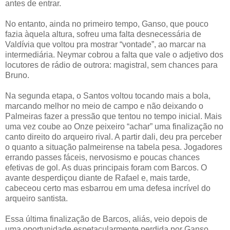
antes de entrar.
No entanto, ainda no primeiro tempo, Ganso, que pouco
fazia àquela altura, sofreu uma falta desnecessária de
Valdívia que voltou pra mostrar “vontade”, ao marcar na
intermediária. Neymar cobrou a falta que vale o adjetivo dos
locutores de rádio de outrora: magistral, sem chances para
Bruno.
Na segunda etapa, o Santos voltou tocando mais a bola,
marcando melhor no meio de campo e não deixando o
Palmeiras fazer a pressão que tentou no tempo inicial. Mais
uma vez coube ao Onze peixeiro “achar” uma finalização no
canto direito do arqueiro rival. A partir dali, deu pra perceber
o quanto a situação palmeirense na tabela pesa. Jogadores
errando passes fáceis, nervosismo e poucas chances
efetivas de gol. As duas principais foram com Barcos. O
avante desperdiçou diante de Rafael e, mais tarde,
cabeceou certo mas esbarrou em uma defesa incrível do
arqueiro santista.
Essa última finalização de Barcos, aliás, veio depois de
uma oportunidade espetacularmente perdida por Ganso