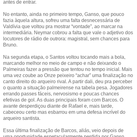
antes de entrar.
No entanto, ainda no primeiro tempo, Ganso, que pouco
fazia àquela altura, sofreu uma falta desnecessária de
Valdívia que voltou pra mostrar “vontade”, ao marcar na
intermediária. Neymar cobrou a falta que vale o adjetivo dos
locutores de rádio de outrora: magistral, sem chances para
Bruno.
Na segunda etapa, o Santos voltou tocando mais a bola,
marcando melhor no meio de campo e não deixando o
Palmeiras fazer a pressão que tentou no tempo inicial. Mais
uma vez coube ao Onze peixeiro “achar” uma finalização no
canto direito do arqueiro rival. A partir dali, deu pra perceber
o quanto a situação palmeirense na tabela pesa. Jogadores
errando passes fáceis, nervosismo e poucas chances
efetivas de gol. As duas principais foram com Barcos. O
avante desperdiçou diante de Rafael e, mais tarde,
cabeceou certo mas esbarrou em uma defesa incrível do
arqueiro santista.
Essa última finalização de Barcos, aliás, veio depois de
uma oportunidade espetacularmente perdida por Ganso