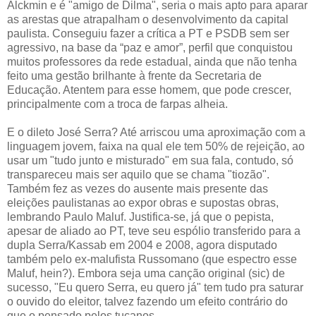
Alckmin e é "amigo de Dilma", seria o mais apto para aparar
as arestas que atrapalham o desenvolvimento da capital
paulista. Conseguiu fazer a crítica a PT e PSDB sem ser
agressivo, na base da “paz e amor”, perfil que conquistou
muitos professores da rede estadual, ainda que não tenha
feito uma gestão brilhante à frente da Secretaria de
Educação. Atentem para esse homem, que pode crescer,
principalmente com a troca de farpas alheia.
E o dileto José Serra? Até arriscou uma aproximação com a
linguagem jovem, faixa na qual ele tem 50% de rejeição, ao
usar um "tudo junto e misturado" em sua fala, contudo, só
transpareceu mais ser aquilo que se chama "tiozão".
Também fez as vezes do ausente mais presente das
eleições paulistanas ao expor obras e supostas obras,
lembrando Paulo Maluf. Justifica-se, já que o pepista,
apesar de aliado ao PT, teve seu espólio transferido para a
dupla Serra/Kassab em 2004 e 2008, agora disputado
também pelo ex-malufista Russomano (que espectro esse
Maluf, hein?). Embora seja uma canção original (sic) de
sucesso, "Eu quero Serra, eu quero já" tem tudo pra saturar
o ouvido do eleitor, talvez fazendo um efeito contrário do
que o pensado pelos tucanos.