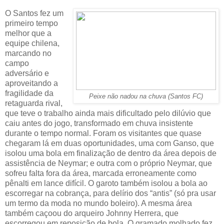
O Santos fez um
primeiro tempo
melhor que a
equipe chilena,
marcando no
campo
adversário e
aproveitando a
fragilidade da
Peixe não nadou na chuva (Santos FC)
retaguarda rival,
que teve o trabalho ainda mais dificultado pelo dilúvio que
caiu antes do jogo, transformado em chuva insistente
durante o tempo normal. Foram os visitantes que quase
chegaram lá em duas oportunidades, uma com Ganso, que
isolou uma bola em finalização de dentro da área depois de
assistência de Neymar; e outra com o próprio Neymar, que
sofreu falta fora da área, marcada erroneamente como
pênalti em lance difícil. O garoto também isolou a bola ao
escorregar na cobrança, para delírio dos “antis” (só pra usar
um termo da moda no mundo boleiro). A mesma área
também caçoou do arqueiro Johnny Herrera, que
escorregou em reposição de bola. O gramado molhado fez