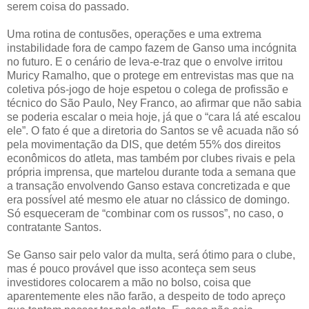
serem coisa do passado.
Uma rotina de contusões, operações e uma extrema
instabilidade fora de campo fazem de Ganso uma incógnita
no futuro. E o cenário de leva-e-traz que o envolve irritou
Muricy Ramalho, que o protege em entrevistas mas que na
coletiva pós-jogo de hoje espetou o colega de profissão e
técnico do São Paulo, Ney Franco, ao afirmar que não sabia
se poderia escalar o meia hoje, já que o “cara lá até escalou
ele”. O fato é que a diretoria do Santos se vê acuada não só
pela movimentação da DIS, que detém 55% dos direitos
econômicos do atleta, mas também por clubes rivais e pela
própria imprensa, que martelou durante toda a semana que
a transação envolvendo Ganso estava concretizada e que
era possível até mesmo ele atuar no clássico de domingo.
Só esqueceram de “combinar com os russos”, no caso, o
contratante Santos.
Se Ganso sair pelo valor da multa, será ótimo para o clube,
mas é pouco provável que isso aconteça sem seus
investidores colocarem a mão no bolso, coisa que
aparentemente eles não farão, a despeito de todo apreço