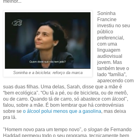
melhor...
Soninha
Francine
investiu no seu
público
preferencial,
com uma
linguagem
audiovisual
jovem. Mas
também teve o
Soninha e a bicicleta: reforço da marca
lado “família”,
aparecendo com
suas duas filhas. Uma delas, Sarah, disse que a mãe é
“bem ecológica". “Ou tá a pé, ou de bicicleta, ou de metrô,
ou de carro. Quando tá de carro, só abastece com álcool",
falou, sobre a mãe. É bom lembrar que há controvérsias
sobre se
o álcool polui menos que a gasolina
, mas deixa
pra lá.
"Homem novo para um tempo novo", o
slogan
de Fernando
Haddad permeou todo o seu programa, tecnicamente bem