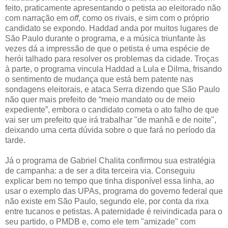
feito, praticamente apresentando o petista ao eleitorado não
com narração em
off
, como os rivais, e sim com o próprio
candidato se expondo. Haddad anda por muitos lugares de
São Paulo durante o programa, e a música triunfante às
vezes dá a impressão de que o petista é uma espécie de
herói talhado para resolver os problemas da cidade. Troças
à parte, o programa vincula Haddad a Lula e Dilma, frisando
o sentimento de mudança que está bem patente nas
sondagens eleitorais, e ataca Serra dizendo que São Paulo
não quer mais prefeito de “meio mandato ou de meio
expediente”, embora o candidato cometa o ato falho de que
vai ser um prefeito que irá trabalhar "de manhã e de noite",
deixando uma certa dúvida sobre o que fará no período da
tarde.
Já o programa de Gabriel Chalita confirmou sua estratégia
de campanha: a de ser a dita terceira via. Conseguiu
explicar bem no tempo que tinha disponível essa linha, ao
usar o exemplo das UPAs, programa do governo federal que
não existe em São Paulo, segundo ele, por conta da rixa
entre tucanos e petistas. A paternidade é reivindicada para o
seu partido, o PMDB e, como ele tem "amizade" com