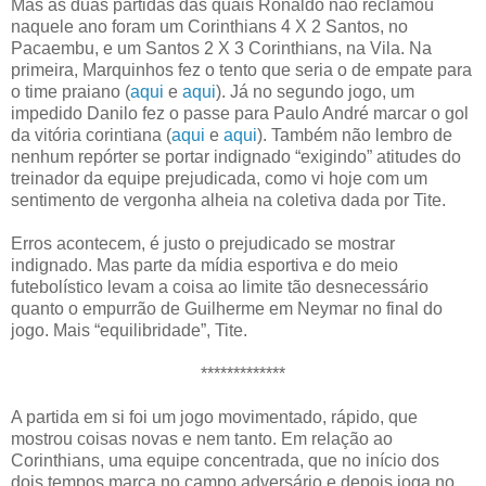
Mas as duas partidas das quais Ronaldo não reclamou
naquele ano foram um Corinthians 4 X 2 Santos, no
Pacaembu, e um Santos 2 X 3 Corinthians, na Vila. Na
primeira, Marquinhos fez o tento que seria o de empate para
o time praiano (
aqui
e
aqui
). Já no segundo jogo, um
impedido Danilo fez o passe para Paulo André marcar o gol
da vitória corintiana (
aqui
e
aqui
). Também não lembro de
nenhum repórter se portar indignado “exigindo” atitudes do
treinador da equipe prejudicada, como vi hoje com um
sentimento de vergonha alheia na coletiva dada por Tite.
Erros acontecem, é justo o prejudicado se mostrar
indignado. Mas parte da mídia esportiva e do meio
futebolístico levam a coisa ao limite tão desnecessário
quanto o empurrão de Guilherme em Neymar no final do
jogo. Mais “equilibridade”, Tite.
*************
A partida em si foi um jogo movimentado, rápido, que
mostrou coisas novas e nem tanto. Em relação ao
Corinthians, uma equipe concentrada, que no início dos
dois tempos marca no campo adversário e depois joga no