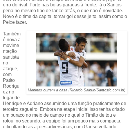
erro do rival. Forte nas bolas paradas à frente, já o Santos
pena no mesmo tipo de lance atrás, o que não é novidade.
Novo é o time da capital tomar gol desse jeito, assim como o
Peixe fazer.
Também
é nova a
movime
ntação
santista
no
ataque,
com
Patito
Rodrigu
Meninos curtem a casa (Ricardo Saibun/Santosfc.com.br)
ez no
lugar de
Henrique e Adriano assumindo uma função praticamente de
terceiro zagueiro. Embora na etapa inicial isso tenha criado
um buraco no meio de campo no qual o Timão deitou e
rolou, no segundo, a equipe foi um pouco mais compacta,
dificultando as ações adversárias, com Ganso voltando