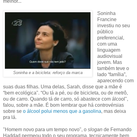
melhor...
Soninha
Francine
investiu no seu
público
preferencial,
com uma
linguagem
audiovisual
jovem. Mas
também teve o
Soninha e a bicicleta: reforço da marca
lado “família”,
aparecendo com
suas duas filhas. Uma delas, Sarah, disse que a mãe é
“bem ecológica". “Ou tá a pé, ou de bicicleta, ou de metrô,
ou de carro. Quando tá de carro, só abastece com álcool",
falou, sobre a mãe. É bom lembrar que há controvérsias
sobre se
o álcool polui menos que a gasolina
, mas deixa
pra lá.
"Homem novo para um tempo novo", o
slogan
de Fernando
Haddad permeou todo o seu programa, tecnicamente bem