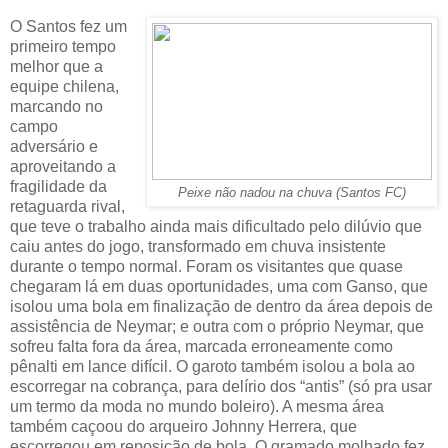
O Santos fez um
primeiro tempo
melhor que a
equipe chilena,
marcando no
campo
adversário e
aproveitando a
fragilidade da
Peixe não nadou na chuva (Santos FC)
retaguarda rival,
que teve o trabalho ainda mais dificultado pelo dilúvio que
caiu antes do jogo, transformado em chuva insistente
durante o tempo normal. Foram os visitantes que quase
chegaram lá em duas oportunidades, uma com Ganso, que
isolou uma bola em finalização de dentro da área depois de
assistência de Neymar; e outra com o próprio Neymar, que
sofreu falta fora da área, marcada erroneamente como
pênalti em lance difícil. O garoto também isolou a bola ao
escorregar na cobrança, para delírio dos “antis” (só pra usar
um termo da moda no mundo boleiro). A mesma área
também caçoou do arqueiro Johnny Herrera, que
escorregou em reposição de bola. O gramado molhado fez