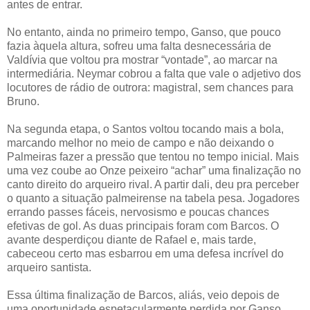
antes de entrar.
No entanto, ainda no primeiro tempo, Ganso, que pouco
fazia àquela altura, sofreu uma falta desnecessária de
Valdívia que voltou pra mostrar “vontade”, ao marcar na
intermediária. Neymar cobrou a falta que vale o adjetivo dos
locutores de rádio de outrora: magistral, sem chances para
Bruno.
Na segunda etapa, o Santos voltou tocando mais a bola,
marcando melhor no meio de campo e não deixando o
Palmeiras fazer a pressão que tentou no tempo inicial. Mais
uma vez coube ao Onze peixeiro “achar” uma finalização no
canto direito do arqueiro rival. A partir dali, deu pra perceber
o quanto a situação palmeirense na tabela pesa. Jogadores
errando passes fáceis, nervosismo e poucas chances
efetivas de gol. As duas principais foram com Barcos. O
avante desperdiçou diante de Rafael e, mais tarde,
cabeceou certo mas esbarrou em uma defesa incrível do
arqueiro santista.
Essa última finalização de Barcos, aliás, veio depois de
uma oportunidade espetacularmente perdida por Ganso