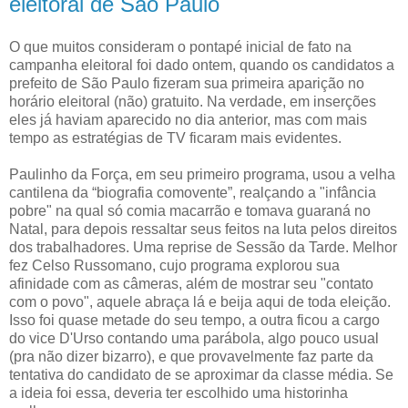
eleitoral de São Paulo
O que muitos consideram o pontapé inicial de fato na
campanha eleitoral foi dado ontem, quando os candidatos a
prefeito de São Paulo fizeram sua primeira aparição no
horário eleitoral (não) gratuito. Na verdade, em inserções
eles já haviam aparecido no dia anterior, mas com mais
tempo as estratégias de TV ficaram mais evidentes.
Paulinho da Força, em seu primeiro programa, usou a velha
cantilena da “biografia comovente”, realçando a "infância
pobre" na qual só comia macarrão e tomava guaraná no
Natal, para depois ressaltar seus feitos na luta pelos direitos
dos trabalhadores. Uma reprise de Sessão da Tarde. Melhor
fez Celso Russomano, cujo programa explorou sua
afinidade com as câmeras, além de mostrar seu "contato
com o povo", aquele abraça lá e beija aqui de toda eleição.
Isso foi quase metade do seu tempo, a outra ficou a cargo
do vice D'Urso contando uma parábola, algo pouco usual
(pra não dizer bizarro), e que provavelmente faz parte da
tentativa do candidato de se aproximar da classe média. Se
a ideia foi essa, deveria ter escolhido uma historinha