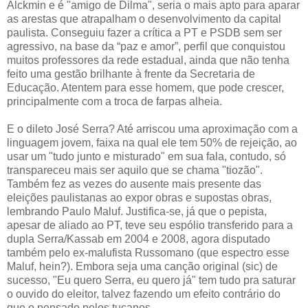
Alckmin e é "amigo de Dilma", seria o mais apto para aparar
as arestas que atrapalham o desenvolvimento da capital
paulista. Conseguiu fazer a crítica a PT e PSDB sem ser
agressivo, na base da “paz e amor”, perfil que conquistou
muitos professores da rede estadual, ainda que não tenha
feito uma gestão brilhante à frente da Secretaria de
Educação. Atentem para esse homem, que pode crescer,
principalmente com a troca de farpas alheia.
E o dileto José Serra? Até arriscou uma aproximação com a
linguagem jovem, faixa na qual ele tem 50% de rejeição, ao
usar um "tudo junto e misturado" em sua fala, contudo, só
transpareceu mais ser aquilo que se chama "tiozão".
Também fez as vezes do ausente mais presente das
eleições paulistanas ao expor obras e supostas obras,
lembrando Paulo Maluf. Justifica-se, já que o pepista,
apesar de aliado ao PT, teve seu espólio transferido para a
dupla Serra/Kassab em 2004 e 2008, agora disputado
também pelo ex-malufista Russomano (que espectro esse
Maluf, hein?). Embora seja uma canção original (sic) de
sucesso, "Eu quero Serra, eu quero já" tem tudo pra saturar
o ouvido do eleitor, talvez fazendo um efeito contrário do
que o pensado pelos tucanos.