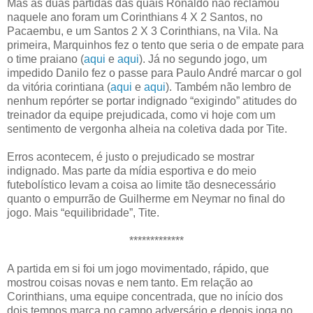
Mas as duas partidas das quais Ronaldo não reclamou
naquele ano foram um Corinthians 4 X 2 Santos, no
Pacaembu, e um Santos 2 X 3 Corinthians, na Vila. Na
primeira, Marquinhos fez o tento que seria o de empate para
o time praiano (
aqui
e
aqui
). Já no segundo jogo, um
impedido Danilo fez o passe para Paulo André marcar o gol
da vitória corintiana (
aqui
e
aqui
). Também não lembro de
nenhum repórter se portar indignado “exigindo” atitudes do
treinador da equipe prejudicada, como vi hoje com um
sentimento de vergonha alheia na coletiva dada por Tite.
Erros acontecem, é justo o prejudicado se mostrar
indignado. Mas parte da mídia esportiva e do meio
futebolístico levam a coisa ao limite tão desnecessário
quanto o empurrão de Guilherme em Neymar no final do
jogo. Mais “equilibridade”, Tite.
*************
A partida em si foi um jogo movimentado, rápido, que
mostrou coisas novas e nem tanto. Em relação ao
Corinthians, uma equipe concentrada, que no início dos
dois tempos marca no campo adversário e depois joga no