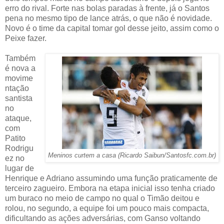
erro do rival. Forte nas bolas paradas à frente, já o Santos
pena no mesmo tipo de lance atrás, o que não é novidade.
Novo é o time da capital tomar gol desse jeito, assim como o
Peixe fazer.
Também
é nova a
movime
ntação
santista
no
ataque,
com
Patito
Rodrigu
Meninos curtem a casa (Ricardo Saibun/Santosfc.com.br)
ez no
lugar de
Henrique e Adriano assumindo uma função praticamente de
terceiro zagueiro. Embora na etapa inicial isso tenha criado
um buraco no meio de campo no qual o Timão deitou e
rolou, no segundo, a equipe foi um pouco mais compacta,
dificultando as ações adversárias, com Ganso voltando