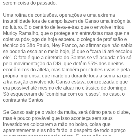
serem coisa do passado.
Uma rotina de contusões, operações e uma extrema
instabilidade fora de campo fazem de Ganso uma incógnita
no futuro. E o cenário de leva-e-traz que o envolve irritou
Muricy Ramalho, que o protege em entrevistas mas que na
coletiva pós-jogo de hoje espetou o colega de profissão e
técnico do São Paulo, Ney Franco, ao afirmar que não sabia
se poderia escalar o meia hoje, já que o “cara lá até escalou
ele”. O fato é que a diretoria do Santos se vê acuada não só
pela movimentação da DIS, que detém 55% dos direitos
econômicos do atleta, mas também por clubes rivais e pela
própria imprensa, que martelou durante toda a semana que
a transação envolvendo Ganso estava concretizada e que
era possível até mesmo ele atuar no clássico de domingo.
Só esqueceram de “combinar com os russos”, no caso, o
contratante Santos.
Se Ganso sair pelo valor da multa, será ótimo para o clube,
mas é pouco provável que isso aconteça sem seus
investidores colocarem a mão no bolso, coisa que
aparentemente eles não farão, a despeito de todo apreço