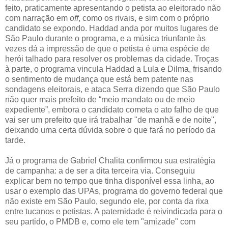
feito, praticamente apresentando o petista ao eleitorado não
com narração em
off
, como os rivais, e sim com o próprio
candidato se expondo. Haddad anda por muitos lugares de
São Paulo durante o programa, e a música triunfante às
vezes dá a impressão de que o petista é uma espécie de
herói talhado para resolver os problemas da cidade. Troças
à parte, o programa vincula Haddad a Lula e Dilma, frisando
o sentimento de mudança que está bem patente nas
sondagens eleitorais, e ataca Serra dizendo que São Paulo
não quer mais prefeito de “meio mandato ou de meio
expediente”, embora o candidato cometa o ato falho de que
vai ser um prefeito que irá trabalhar "de manhã e de noite",
deixando uma certa dúvida sobre o que fará no período da
tarde.
Já o programa de Gabriel Chalita confirmou sua estratégia
de campanha: a de ser a dita terceira via. Conseguiu
explicar bem no tempo que tinha disponível essa linha, ao
usar o exemplo das UPAs, programa do governo federal que
não existe em São Paulo, segundo ele, por conta da rixa
entre tucanos e petistas. A paternidade é reivindicada para o
seu partido, o PMDB e, como ele tem "amizade" com