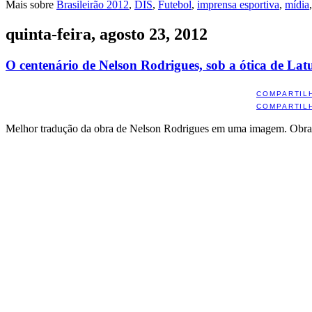
Mais sobre
Brasileirão 2012
,
DIS
,
Futebol
,
imprensa esportiva
,
mídia
quinta-feira, agosto 23, 2012
O centenário de Nelson Rodrigues, sob a ótica de Latu
COMPARTIL
COMPARTIL
Melhor tradução da obra de Nelson Rodrigues em uma imagem. Obr