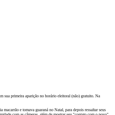
 sua primeira aparição no horário eleitoral (não) gratuito. Na
ia macarrão e tomava guaraná no Natal, para depois ressaltar seus
finidade com as câmeras, além de mostrar seu "contato com o povo",