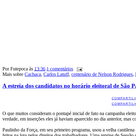
Por
Futepoca
às
13:36
1 comentários
Mais sobre
Cachaça
,
Carlos Latuff
,
centenário de Nelson Rodrigues
,
A estreia dos candidatos no horário eleitoral de São 
COMPARTIL
COMPARTIL
O que muitos consideram o pontapé inicial de fato na campanha eleitor
verdade, em inserções eles já haviam aparecido no dia anterior, mas 
Paulinho da Força, em seu primeiro programa, usou a velha cantilena 
feitos na luta pelos direitos dos trabalhadores. Uma reprise de Ses