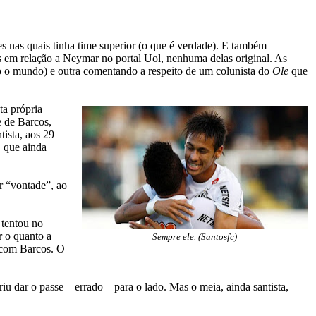
s nas quais tinha time superior (o que é verdade). E também
as em relação a Neymar no portal Uol, nenhuma delas original. As
do o mundo) e outra comentando a respeito de um colunista do
Ole
que
ta própria
e de Barcos,
ista, aos 29
, que ainda
r “vontade”, ao
 tentou no
r o quanto a
Sempre ele. (Santosfc)
m com Barcos. O
iu dar o passe – errado – para o lado. Mas o meia, ainda santista,