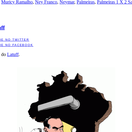
,
Muricy Ramalho
,
Ney Franco
,
Neymar
,
Palmeiras
,
Palmeiras 1 X 2 S
ff
HE NO TWITTER
HE NO FACEBOOK
a do
Latuff
.