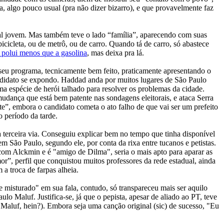
a, algo pouco usual (pra não dizer bizarro), e que provavelmente faz
al jovem. Mas também teve o lado “família”, aparecendo com suas
icicleta, ou de metrô, ou de carro. Quando tá de carro, só abastece
l polui menos que a gasolina
, mas deixa pra lá.
u programa, tecnicamente bem feito, praticamente apresentando o
andidato se expondo. Haddad anda por muitos lugares de São Paulo
ma espécie de herói talhado para resolver os problemas da cidade.
udança que está bem patente nas sondagens eleitorais, e ataca Serra
”, embora o candidato cometa o ato falho de que vai ser um prefeito
o período da tarde.
a terceira via. Conseguiu explicar bem no tempo que tinha disponível
 São Paulo, segundo ele, por conta da rixa entre tucanos e petistas.
om Alckmin e é "amigo de Dilma", seria o mais apto para aparar as
r”, perfil que conquistou muitos professores da rede estadual, ainda
a troca de farpas alheia.
 misturado" em sua fala, contudo, só transpareceu mais ser aquilo
o Maluf. Justifica-se, já que o pepista, apesar de aliado ao PT, teve
Maluf, hein?). Embora seja uma canção original (sic) de sucesso, "Eu