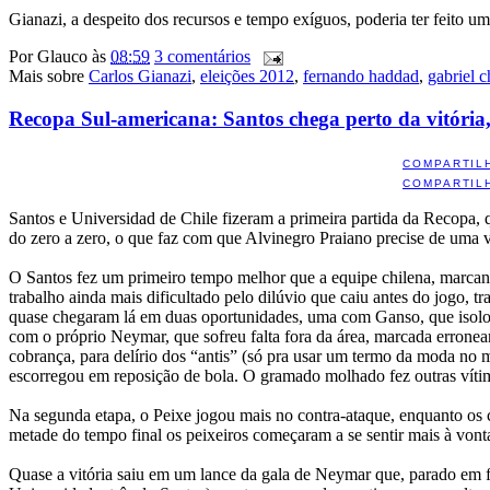
Gianazi, a despeito dos recursos e tempo exíguos, poderia ter feito 
Por
Glauco
às
08:59
3 comentários
Mais sobre
Carlos Gianazi
,
eleições 2012
,
fernando haddad
,
gabriel c
Recopa Sul-americana: Santos chega perto da vitóri
COMPARTIL
COMPARTIL
Santos e Universidad de Chile fizeram a primeira partida da Recopa,
do zero a zero, o que faz com que Alvinegro Praiano precise de uma v
O Santos fez um primeiro tempo melhor que a equipe chilena, marcando
trabalho ainda mais dificultado pelo dilúvio que caiu antes do jogo, 
quase chegaram lá em duas oportunidades, uma com Ganso, que isolou 
com o próprio Neymar, que sofreu falta fora da área, marcada erronea
cobrança, para delírio dos “antis” (só pra usar um termo da moda n
escorregou em reposição de bola. O gramado molhado fez outras vítim
Na segunda etapa, o Peixe jogou mais no contra-ataque, enquanto os 
metade do tempo final os peixeiros começaram a se sentir mais à von
Quase a vitória saiu em um lance da gala de Neymar que, parado em fr