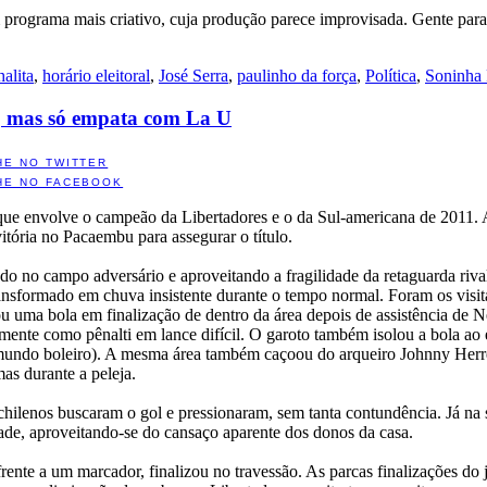
um programa mais criativo, cuja produção parece improvisada. Gente par
halita
,
horário eleitoral
,
José Serra
,
paulinho da força
,
Política
,
Soninha 
a, mas só empata com La U
HE NO TWITTER
HE NO FACEBOOK
 que envolve o campeão da Libertadores e o da Sul-americana de 2011. A
itória no Pacaembu para assegurar o título.
 no campo adversário e aproveitando a fragilidade da retaguarda rival
transformado em chuva insistente durante o tempo normal. Foram os visit
uma bola em finalização de dentro da área depois de assistência de N
mente como pênalti em lance difícil. O garoto também isolou a bola ao 
o mundo boleiro). A mesma área também caçoou do arqueiro Johnny Herr
as durante a peleja.
chilenos buscaram o gol e pressionaram, sem tanta contundência. Já na
tade, aproveitando-se do cansaço aparente dos donos da casa.
ente a um marcador, finalizou no travessão. As parcas finalizações do 