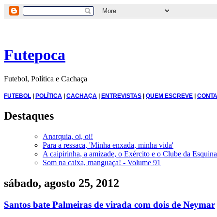
Futepoca
Futebol, Política e Cachaça
FUTEBOL
|
POLÍTICA
|
CACHAÇA
|
ENTREVISTAS
|
QUEM ESCREVE
|
CONTA
Destaques
Anarquia, oi, oi!
Para a ressaca, 'Minha enxada, minha vida'
A caipirinha, a amizade, o Exército e o Clube da Esquina
Som na caixa, manguaça! - Volume 91
sábado, agosto 25, 2012
Santos bate Palmeiras de virada com dois de Neymar