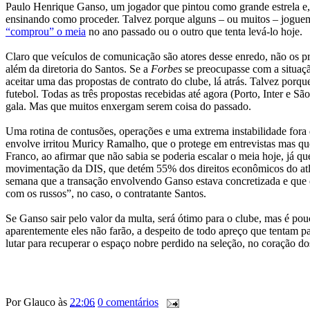
Paulo Henrique Ganso, um jogador que pintou como grande estrela e, a
ensinando como proceder. Talvez porque alguns – ou muitos – joguem
“comprou” o meia
no ano passado ou o outro que tenta levá-lo hoje.
Claro que veículos de comunicação são atores desse enredo, não os pri
além da diretoria do Santos. Se a
Forbes
se preocupasse com a situaçã
aceitar uma das propostas de contrato do clube, lá atrás. Talvez porqu
futebol. Todas as três propostas recebidas até agora (Porto, Inter e S
gala. Mas que muitos enxergam serem coisa do passado.
Uma rotina de contusões, operações e uma extrema instabilidade fora
envolve irritou Muricy Ramalho, que o protege em entrevistas mas que
Franco, ao afirmar que não sabia se poderia escalar o meia hoje, já que
movimentação da DIS, que detém 55% dos direitos econômicos do atlet
semana que a transação envolvendo Ganso estava concretizada e que 
com os russos”, no caso, o contratante Santos.
Se Ganso sair pelo valor da multa, será ótimo para o clube, mas é po
aparentemente eles não farão, a despeito de todo apreço que tentam pas
lutar para recuperar o espaço nobre perdido na seleção, no coração d
Por
Glauco
às
22:06
0 comentários