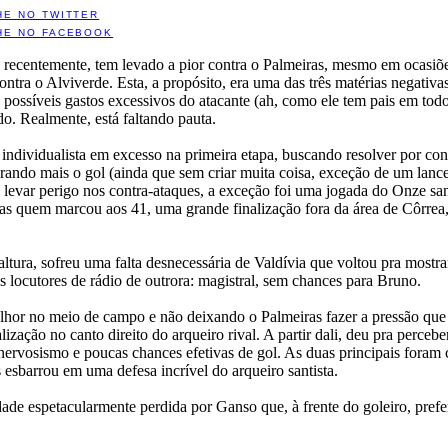
HE NO TWITTER
HE NO FACEBOOK
, recentemente, tem levado a pior contra o Palmeiras, mesmo em ocasiõe
ontra o Alviverde. Esta, a propósito, era uma das três matérias negativ
 possíveis gastos excessivos do atacante (ah, como ele tem pais em to
do. Realmente, está faltando pauta.
i individualista em excesso na primeira etapa, buscando resolver por con
ndo mais o gol (ainda que sem criar muita coisa, exceção de um lanc
levar perigo nos contra-ataques, a exceção foi uma jogada do Onze sant
ras quem marcou aos 41, uma grande finalização fora da área de Côrrea
ltura, sofreu uma falta desnecessária de Valdívia que voltou pra mostra
s locutores de rádio de outrora: magistral, sem chances para Bruno.
lhor no meio de campo e não deixando o Palmeiras fazer a pressão que
ação no canto direito do arqueiro rival. A partir dali, deu pra percebe
, nervosismo e poucas chances efetivas de gol. As duas principais fora
 esbarrou em uma defesa incrível do arqueiro santista.
ade espetacularmente perdida por Ganso que, à frente do goleiro, prefer