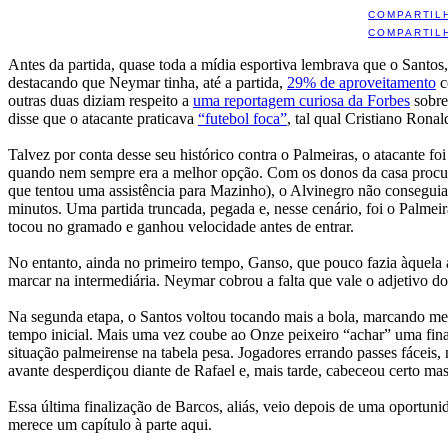
COMPARTIL
COMPARTIL
Antes da partida, quase toda a mídia esportiva lembrava que o Santos
destacando que Neymar tinha, até a partida,
29% de aproveitamento
c
outras duas diziam respeito a
uma reportagem curiosa da Forbes
sobre
disse que o atacante praticava
“futebol foca”
, tal qual Cristiano Ronal
Talvez por conta desse seu histórico contra o Palmeiras, o atacante fo
quando nem sempre era a melhor opção. Com os donos da casa procura
que tentou uma assistência para Mazinho), o Alvinegro não conseguia 
minutos. Uma partida truncada, pegada e, nesse cenário, foi o Palmei
tocou no gramado e ganhou velocidade antes de entrar.
No entanto, ainda no primeiro tempo, Ganso, que pouco fazia àquela a
marcar na intermediária. Neymar cobrou a falta que vale o adjetivo do
Na segunda etapa, o Santos voltou tocando mais a bola, marcando me
tempo inicial. Mais uma vez coube ao Onze peixeiro “achar” uma finaliz
situação palmeirense na tabela pesa. Jogadores errando passes fáceis
avante desperdiçou diante de Rafael e, mais tarde, cabeceou certo mas
Essa última finalização de Barcos, aliás, veio depois de uma oportunid
merece um capítulo à parte aqui.