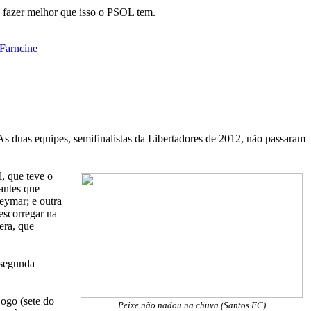
a fazer melhor que isso o PSOL tem.
Farncine
s duas equipes, semifinalistas da Libertadores de 2012, não passaram
, que teve o
antes que
eymar; e outra
escorregar na
era, que
 segunda
jogo (sete do
Peixe não nadou na chuva (Santos FC)