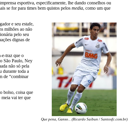
imprensa esportiva, especificamente, lhe dando conselhos ou
is se for para times bem quistos pelos
media
, como um que
gador e seu estafe,
ns milhões ao não
ionária pelo seu
tuações dignas de
-e-traz que o
 do São Paulo, Ney
cuada não só pela
u durante toda a
am de “combinar
o bolso, coisa que
 meia vai ter que
Que pena, Ganso... (Ricardo Saibun / Santosfc.com.br)