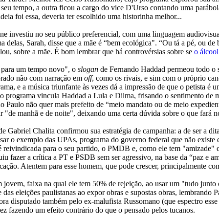
do seu tempo, a outra ficou a cargo do vice D'Urso contando uma parábol
deia foi essa, deveria ter escolhido uma historinha melhor...
ne investiu no seu público preferencial, com uma linguagem audiovisu
a delas, Sarah, disse que a mãe é “bem ecológica". “Ou tá a pé, ou de b
alou, sobre a mãe. É bom lembrar que há controvérsias sobre se
o álcoo
para um tempo novo", o
slogan
de Fernando Haddad permeou todo o se
itorado não com narração em
off
, como os rivais, e sim com o próprio c
ama, e a música triunfante às vezes dá a impressão de que o petista é u
, o programa vincula Haddad a Lula e Dilma, frisando o sentimento de m
o Paulo não quer mais prefeito de “meio mandato ou de meio expediente
ar "de manhã e de noite", deixando uma certa dúvida sobre o que fará n
e Gabriel Chalita confirmou sua estratégia de campanha: a de ser a dit
usar o exemplo das UPAs, programa do governo federal que não existe em
é reivindicada para o seu partido, o PMDB e, como ele tem "amizade" c
iu fazer a crítica a PT e PSDB sem ser agressivo, na base da “paz e amo
ucação. Atentem para esse homem, que pode crescer, principalmente com 
jovem, faixa na qual ele tem 50% de rejeição, ao usar um "tudo junto e
as eleições paulistanas ao expor obras e supostas obras, lembrando Paul
gora disputado também pelo ex-malufista Russomano (que espectro esse 
lvez fazendo um efeito contrário do que o pensado pelos tucanos.