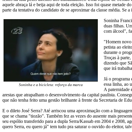
aquele abraça lá e beija aqui de toda eleição. Isso foi quase metade 
parte da tentativa do candidato de se aproximar da classe média. Se a i
Soninha Franci
duas filhas. Um
com álcool", f
"Homem novo 
petista ao ele
durante o progr
Troças à parte
dizendo que Sã
que irá trabalh
Já o programa d
essa linha, ao 
Soninha e a bicicleta: reforço da marca
A paternidade 
arestas que atrapalham o desenvolvimento da capital paulista. Consegu
que não tenha feito uma gestão brilhante à frente da Secretaria de Ed
E o dileto José Serra? Até arriscou uma aproximação com a linguagem 
que se chama "tiozão". Também fez as vezes do ausente mais presente d
seu espólio transferido para a dupla Serra/Kassab em 2004 e 2008, a
quero Serra, eu quero já" tem tudo pra saturar o ouvido do eleitor, ta