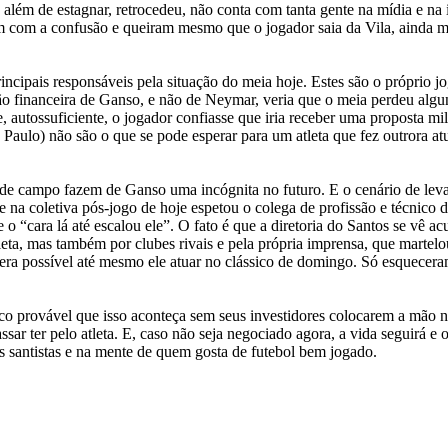
lém de estagnar, retrocedeu, não conta com tanta gente na mídia e na 
 com a confusão e queiram mesmo que o jogador saia da Vila, ainda ma
ncipais responsáveis pela situação do meia hoje. Estes são o próprio jo
o financeira de Ganso, e não de Neymar, veria que o meia perdeu algu
e, autossuficiente, o jogador confiasse que iria receber uma proposta mil
ão Paulo) não são o que se pode esperar para um atleta que fez outrora a
 de campo fazem de Ganso uma incógnita no futuro. E o cenário de leva
 na coletiva pós-jogo de hoje espetou o colega de profissão e técnico
 o “cara lá até escalou ele”. O fato é que a diretoria do Santos se vê a
a, mas também por clubes rivais e pela própria imprensa, que martelo
era possível até mesmo ele atuar no clássico de domingo. Só esquecer
uco provável que isso aconteça sem seus investidores colocarem a mão n
sar ter pelo atleta. E, caso não seja negociado agora, a vida seguirá e o
os santistas e na mente de quem gosta de futebol bem jogado.