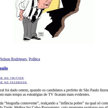
Nelson Rodrigues
,
Política
Paulo
HE NO TWITTER
HE NO FACEBOOK
al foi dado ontem, quando os candidatos a prefeito de São Paulo fizeram
com mais tempo as estratégias de TV ficaram mais evidentes.
da “biografia comovente”, realçando a "infância pobre" na qual só com
são da Tarde. Melhor fez Celso Russomano, cujo programa explorou sua a