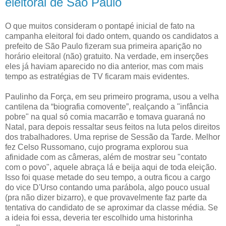
eleitoral de São Paulo
O que muitos consideram o pontapé inicial de fato na
campanha eleitoral foi dado ontem, quando os candidatos a
prefeito de São Paulo fizeram sua primeira aparição no
horário eleitoral (não) gratuito. Na verdade, em inserções
eles já haviam aparecido no dia anterior, mas com mais
tempo as estratégias de TV ficaram mais evidentes.
Paulinho da Força, em seu primeiro programa, usou a velha
cantilena da “biografia comovente”, realçando a "infância
pobre" na qual só comia macarrão e tomava guaraná no
Natal, para depois ressaltar seus feitos na luta pelos direitos
dos trabalhadores. Uma reprise de Sessão da Tarde. Melhor
fez Celso Russomano, cujo programa explorou sua
afinidade com as câmeras, além de mostrar seu "contato
com o povo", aquele abraça lá e beija aqui de toda eleição.
Isso foi quase metade do seu tempo, a outra ficou a cargo
do vice D'Urso contando uma parábola, algo pouco usual
(pra não dizer bizarro), e que provavelmente faz parte da
tentativa do candidato de se aproximar da classe média. Se
a ideia foi essa, deveria ter escolhido uma historinha