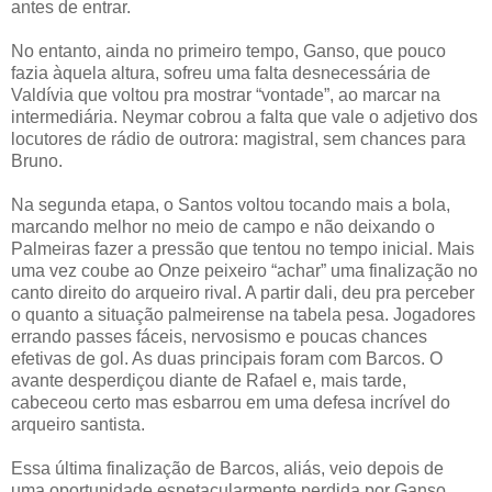
antes de entrar.
No entanto, ainda no primeiro tempo, Ganso, que pouco
fazia àquela altura, sofreu uma falta desnecessária de
Valdívia que voltou pra mostrar “vontade”, ao marcar na
intermediária. Neymar cobrou a falta que vale o adjetivo dos
locutores de rádio de outrora: magistral, sem chances para
Bruno.
Na segunda etapa, o Santos voltou tocando mais a bola,
marcando melhor no meio de campo e não deixando o
Palmeiras fazer a pressão que tentou no tempo inicial. Mais
uma vez coube ao Onze peixeiro “achar” uma finalização no
canto direito do arqueiro rival. A partir dali, deu pra perceber
o quanto a situação palmeirense na tabela pesa. Jogadores
errando passes fáceis, nervosismo e poucas chances
efetivas de gol. As duas principais foram com Barcos. O
avante desperdiçou diante de Rafael e, mais tarde,
cabeceou certo mas esbarrou em uma defesa incrível do
arqueiro santista.
Essa última finalização de Barcos, aliás, veio depois de
uma oportunidade espetacularmente perdida por Ganso