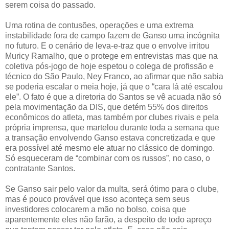
serem coisa do passado.
Uma rotina de contusões, operações e uma extrema
instabilidade fora de campo fazem de Ganso uma incógnita
no futuro. E o cenário de leva-e-traz que o envolve irritou
Muricy Ramalho, que o protege em entrevistas mas que na
coletiva pós-jogo de hoje espetou o colega de profissão e
técnico do São Paulo, Ney Franco, ao afirmar que não sabia
se poderia escalar o meia hoje, já que o “cara lá até escalou
ele”. O fato é que a diretoria do Santos se vê acuada não só
pela movimentação da DIS, que detém 55% dos direitos
econômicos do atleta, mas também por clubes rivais e pela
própria imprensa, que martelou durante toda a semana que
a transação envolvendo Ganso estava concretizada e que
era possível até mesmo ele atuar no clássico de domingo.
Só esqueceram de “combinar com os russos”, no caso, o
contratante Santos.
Se Ganso sair pelo valor da multa, será ótimo para o clube,
mas é pouco provável que isso aconteça sem seus
investidores colocarem a mão no bolso, coisa que
aparentemente eles não farão, a despeito de todo apreço