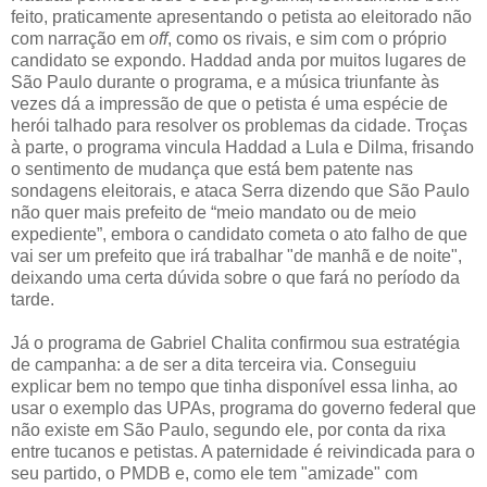
feito, praticamente apresentando o petista ao eleitorado não
com narração em
off
, como os rivais, e sim com o próprio
candidato se expondo. Haddad anda por muitos lugares de
São Paulo durante o programa, e a música triunfante às
vezes dá a impressão de que o petista é uma espécie de
herói talhado para resolver os problemas da cidade. Troças
à parte, o programa vincula Haddad a Lula e Dilma, frisando
o sentimento de mudança que está bem patente nas
sondagens eleitorais, e ataca Serra dizendo que São Paulo
não quer mais prefeito de “meio mandato ou de meio
expediente”, embora o candidato cometa o ato falho de que
vai ser um prefeito que irá trabalhar "de manhã e de noite",
deixando uma certa dúvida sobre o que fará no período da
tarde.
Já o programa de Gabriel Chalita confirmou sua estratégia
de campanha: a de ser a dita terceira via. Conseguiu
explicar bem no tempo que tinha disponível essa linha, ao
usar o exemplo das UPAs, programa do governo federal que
não existe em São Paulo, segundo ele, por conta da rixa
entre tucanos e petistas. A paternidade é reivindicada para o
seu partido, o PMDB e, como ele tem "amizade" com