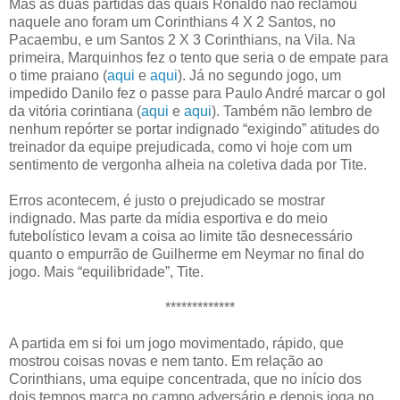
Mas as duas partidas das quais Ronaldo não reclamou
naquele ano foram um Corinthians 4 X 2 Santos, no
Pacaembu, e um Santos 2 X 3 Corinthians, na Vila. Na
primeira, Marquinhos fez o tento que seria o de empate para
o time praiano (
aqui
e
aqui
). Já no segundo jogo, um
impedido Danilo fez o passe para Paulo André marcar o gol
da vitória corintiana (
aqui
e
aqui
). Também não lembro de
nenhum repórter se portar indignado “exigindo” atitudes do
treinador da equipe prejudicada, como vi hoje com um
sentimento de vergonha alheia na coletiva dada por Tite.
Erros acontecem, é justo o prejudicado se mostrar
indignado. Mas parte da mídia esportiva e do meio
futebolístico levam a coisa ao limite tão desnecessário
quanto o empurrão de Guilherme em Neymar no final do
jogo. Mais “equilibridade”, Tite.
*************
A partida em si foi um jogo movimentado, rápido, que
mostrou coisas novas e nem tanto. Em relação ao
Corinthians, uma equipe concentrada, que no início dos
dois tempos marca no campo adversário e depois joga no