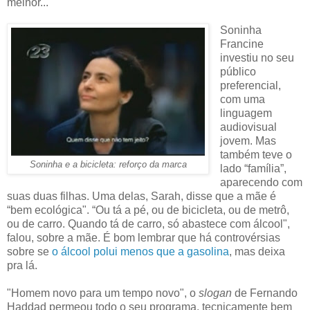
melhor...
Soninha
Francine
investiu no seu
público
preferencial,
com uma
linguagem
audiovisual
jovem. Mas
também teve o
Soninha e a bicicleta: reforço da marca
lado “família”,
aparecendo com
suas duas filhas. Uma delas, Sarah, disse que a mãe é
“bem ecológica". “Ou tá a pé, ou de bicicleta, ou de metrô,
ou de carro. Quando tá de carro, só abastece com álcool",
falou, sobre a mãe. É bom lembrar que há controvérsias
sobre se
o álcool polui menos que a gasolina
, mas deixa
pra lá.
"Homem novo para um tempo novo", o
slogan
de Fernando
Haddad permeou todo o seu programa, tecnicamente bem