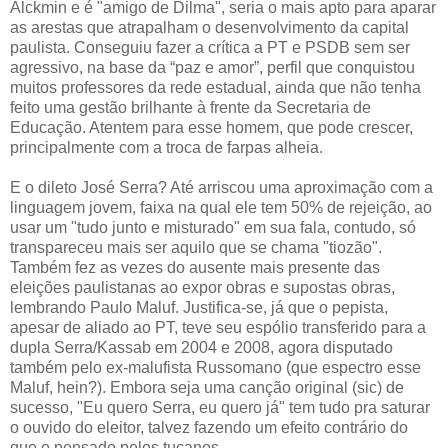
Alckmin e é "amigo de Dilma", seria o mais apto para aparar
as arestas que atrapalham o desenvolvimento da capital
paulista. Conseguiu fazer a crítica a PT e PSDB sem ser
agressivo, na base da “paz e amor”, perfil que conquistou
muitos professores da rede estadual, ainda que não tenha
feito uma gestão brilhante à frente da Secretaria de
Educação. Atentem para esse homem, que pode crescer,
principalmente com a troca de farpas alheia.
E o dileto José Serra? Até arriscou uma aproximação com a
linguagem jovem, faixa na qual ele tem 50% de rejeição, ao
usar um "tudo junto e misturado" em sua fala, contudo, só
transpareceu mais ser aquilo que se chama "tiozão".
Também fez as vezes do ausente mais presente das
eleições paulistanas ao expor obras e supostas obras,
lembrando Paulo Maluf. Justifica-se, já que o pepista,
apesar de aliado ao PT, teve seu espólio transferido para a
dupla Serra/Kassab em 2004 e 2008, agora disputado
também pelo ex-malufista Russomano (que espectro esse
Maluf, hein?). Embora seja uma canção original (sic) de
sucesso, "Eu quero Serra, eu quero já" tem tudo pra saturar
o ouvido do eleitor, talvez fazendo um efeito contrário do
que o pensado pelos tucanos.