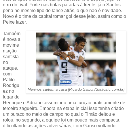
erro do rival. Forte nas bolas paradas à frente, já o Santos
pena no mesmo tipo de lance atrás, o que não é novidade.
Novo é o time da capital tomar gol desse jeito, assim como o
Peixe fazer.
Também
é nova a
movime
ntação
santista
no
ataque,
com
Patito
Rodrigu
Meninos curtem a casa (Ricardo Saibun/Santosfc.com.br)
ez no
lugar de
Henrique e Adriano assumindo uma função praticamente de
terceiro zagueiro. Embora na etapa inicial isso tenha criado
um buraco no meio de campo no qual o Timão deitou e
rolou, no segundo, a equipe foi um pouco mais compacta,
dificultando as ações adversárias, com Ganso voltando