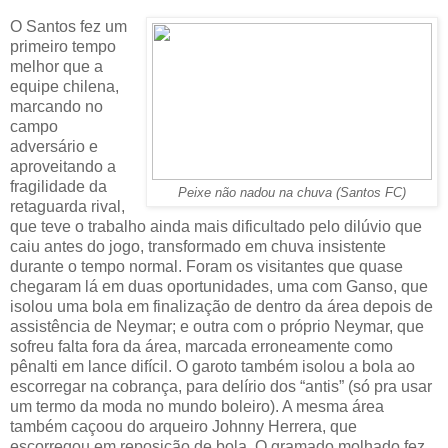
O Santos fez um
primeiro tempo
melhor que a
equipe chilena,
marcando no
campo
adversário e
aproveitando a
fragilidade da
Peixe não nadou na chuva (Santos FC)
retaguarda rival,
que teve o trabalho ainda mais dificultado pelo dilúvio que
caiu antes do jogo, transformado em chuva insistente
durante o tempo normal. Foram os visitantes que quase
chegaram lá em duas oportunidades, uma com Ganso, que
isolou uma bola em finalização de dentro da área depois de
assistência de Neymar; e outra com o próprio Neymar, que
sofreu falta fora da área, marcada erroneamente como
pênalti em lance difícil. O garoto também isolou a bola ao
escorregar na cobrança, para delírio dos “antis” (só pra usar
um termo da moda no mundo boleiro). A mesma área
também caçoou do arqueiro Johnny Herrera, que
escorregou em reposição de bola. O gramado molhado fez