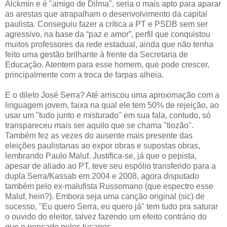
Alckmin e é "amigo de Dilma", seria o mais apto para aparar
as arestas que atrapalham o desenvolvimento da capital
paulista. Conseguiu fazer a crítica a PT e PSDB sem ser
agressivo, na base da “paz e amor”, perfil que conquistou
muitos professores da rede estadual, ainda que não tenha
feito uma gestão brilhante à frente da Secretaria de
Educação. Atentem para esse homem, que pode crescer,
principalmente com a troca de farpas alheia.
E o dileto José Serra? Até arriscou uma aproximação com a
linguagem jovem, faixa na qual ele tem 50% de rejeição, ao
usar um "tudo junto e misturado" em sua fala, contudo, só
transpareceu mais ser aquilo que se chama "tiozão".
Também fez as vezes do ausente mais presente das
eleições paulistanas ao expor obras e supostas obras,
lembrando Paulo Maluf. Justifica-se, já que o pepista,
apesar de aliado ao PT, teve seu espólio transferido para a
dupla Serra/Kassab em 2004 e 2008, agora disputado
também pelo ex-malufista Russomano (que espectro esse
Maluf, hein?). Embora seja uma canção original (sic) de
sucesso, "Eu quero Serra, eu quero já" tem tudo pra saturar
o ouvido do eleitor, talvez fazendo um efeito contrário do
que o pensado pelos tucanos.