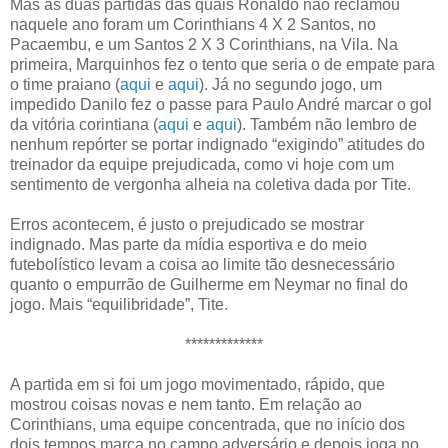
Mas as duas partidas das quais Ronaldo não reclamou
naquele ano foram um Corinthians 4 X 2 Santos, no
Pacaembu, e um Santos 2 X 3 Corinthians, na Vila. Na
primeira, Marquinhos fez o tento que seria o de empate para
o time praiano (
aqui
e
aqui
). Já no segundo jogo, um
impedido Danilo fez o passe para Paulo André marcar o gol
da vitória corintiana (
aqui
e
aqui
). Também não lembro de
nenhum repórter se portar indignado “exigindo” atitudes do
treinador da equipe prejudicada, como vi hoje com um
sentimento de vergonha alheia na coletiva dada por Tite.
Erros acontecem, é justo o prejudicado se mostrar
indignado. Mas parte da mídia esportiva e do meio
futebolístico levam a coisa ao limite tão desnecessário
quanto o empurrão de Guilherme em Neymar no final do
jogo. Mais “equilibridade”, Tite.
*************
A partida em si foi um jogo movimentado, rápido, que
mostrou coisas novas e nem tanto. Em relação ao
Corinthians, uma equipe concentrada, que no início dos
dois tempos marca no campo adversário e depois joga no