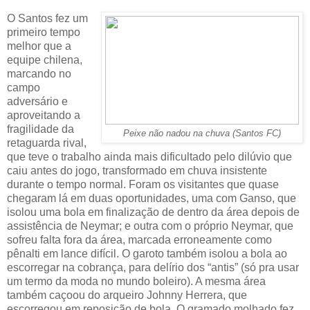
O Santos fez um
primeiro tempo
melhor que a
equipe chilena,
marcando no
campo
adversário e
aproveitando a
fragilidade da
Peixe não nadou na chuva (Santos FC)
retaguarda rival,
que teve o trabalho ainda mais dificultado pelo dilúvio que
caiu antes do jogo, transformado em chuva insistente
durante o tempo normal. Foram os visitantes que quase
chegaram lá em duas oportunidades, uma com Ganso, que
isolou uma bola em finalização de dentro da área depois de
assistência de Neymar; e outra com o próprio Neymar, que
sofreu falta fora da área, marcada erroneamente como
pênalti em lance difícil. O garoto também isolou a bola ao
escorregar na cobrança, para delírio dos “antis” (só pra usar
um termo da moda no mundo boleiro). A mesma área
também caçoou do arqueiro Johnny Herrera, que
escorregou em reposição de bola. O gramado molhado fez