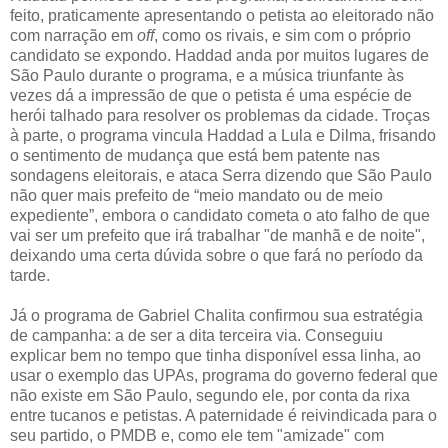
feito, praticamente apresentando o petista ao eleitorado não
com narração em
off
, como os rivais, e sim com o próprio
candidato se expondo. Haddad anda por muitos lugares de
São Paulo durante o programa, e a música triunfante às
vezes dá a impressão de que o petista é uma espécie de
herói talhado para resolver os problemas da cidade. Troças
à parte, o programa vincula Haddad a Lula e Dilma, frisando
o sentimento de mudança que está bem patente nas
sondagens eleitorais, e ataca Serra dizendo que São Paulo
não quer mais prefeito de “meio mandato ou de meio
expediente”, embora o candidato cometa o ato falho de que
vai ser um prefeito que irá trabalhar "de manhã e de noite",
deixando uma certa dúvida sobre o que fará no período da
tarde.
Já o programa de Gabriel Chalita confirmou sua estratégia
de campanha: a de ser a dita terceira via. Conseguiu
explicar bem no tempo que tinha disponível essa linha, ao
usar o exemplo das UPAs, programa do governo federal que
não existe em São Paulo, segundo ele, por conta da rixa
entre tucanos e petistas. A paternidade é reivindicada para o
seu partido, o PMDB e, como ele tem "amizade" com