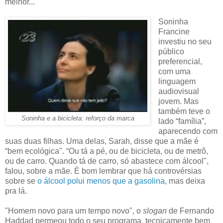
melhor...
Soninha
Francine
investiu no seu
público
preferencial,
com uma
linguagem
audiovisual
jovem. Mas
também teve o
Soninha e a bicicleta: reforço da marca
lado “família”,
aparecendo com
suas duas filhas. Uma delas, Sarah, disse que a mãe é
“bem ecológica". “Ou tá a pé, ou de bicicleta, ou de metrô,
ou de carro. Quando tá de carro, só abastece com álcool",
falou, sobre a mãe. É bom lembrar que há controvérsias
sobre se
o álcool polui menos que a gasolina
, mas deixa
pra lá.
"Homem novo para um tempo novo", o
slogan
de Fernando
Haddad permeou todo o seu programa, tecnicamente bem