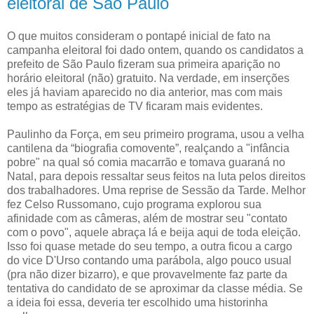
eleitoral de São Paulo
O que muitos consideram o pontapé inicial de fato na
campanha eleitoral foi dado ontem, quando os candidatos a
prefeito de São Paulo fizeram sua primeira aparição no
horário eleitoral (não) gratuito. Na verdade, em inserções
eles já haviam aparecido no dia anterior, mas com mais
tempo as estratégias de TV ficaram mais evidentes.
Paulinho da Força, em seu primeiro programa, usou a velha
cantilena da “biografia comovente”, realçando a "infância
pobre" na qual só comia macarrão e tomava guaraná no
Natal, para depois ressaltar seus feitos na luta pelos direitos
dos trabalhadores. Uma reprise de Sessão da Tarde. Melhor
fez Celso Russomano, cujo programa explorou sua
afinidade com as câmeras, além de mostrar seu "contato
com o povo", aquele abraça lá e beija aqui de toda eleição.
Isso foi quase metade do seu tempo, a outra ficou a cargo
do vice D'Urso contando uma parábola, algo pouco usual
(pra não dizer bizarro), e que provavelmente faz parte da
tentativa do candidato de se aproximar da classe média. Se
a ideia foi essa, deveria ter escolhido uma historinha