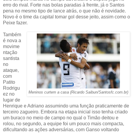
erro do rival. Forte nas bolas paradas à frente, já o Santos
pena no mesmo tipo de lance atrás, o que não é novidade.
Novo é o time da capital tomar gol desse jeito, assim como o
Peixe fazer.
Também
é nova a
movime
ntação
santista
no
ataque,
com
Patito
Rodrigu
Meninos curtem a casa (Ricardo Saibun/Santosfc.com.br)
ez no
lugar de
Henrique e Adriano assumindo uma função praticamente de
terceiro zagueiro. Embora na etapa inicial isso tenha criado
um buraco no meio de campo no qual o Timão deitou e
rolou, no segundo, a equipe foi um pouco mais compacta,
dificultando as ações adversárias, com Ganso voltando