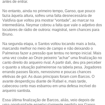
antes de entrar.
No entanto, ainda no primeiro tempo, Ganso, que pouco
fazia àquela altura, sofreu uma falta desnecessária de
Valdívia que voltou pra mostrar “vontade”, ao marcar na
intermediária. Neymar cobrou a falta que vale o adjetivo dos
locutores de rádio de outrora: magistral, sem chances para
Bruno.
Na segunda etapa, o Santos voltou tocando mais a bola,
marcando melhor no meio de campo e não deixando o
Palmeiras fazer a pressão que tentou no tempo inicial. Mais
uma vez coube ao Onze peixeiro “achar” uma finalização no
canto direito do arqueiro rival. A partir dali, deu pra perceber
o quanto a situação palmeirense na tabela pesa. Jogadores
errando passes fáceis, nervosismo e poucas chances
efetivas de gol. As duas principais foram com Barcos. O
avante desperdiçou diante de Rafael e, mais tarde,
cabeceou certo mas esbarrou em uma defesa incrível do
arqueiro santista.
Essa última finalização de Barcos, aliás, veio depois de
uma oportunidade espetacularmente perdida por Ganso