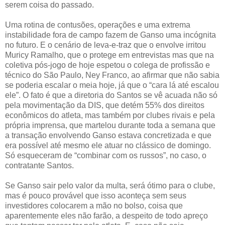
serem coisa do passado.
Uma rotina de contusões, operações e uma extrema
instabilidade fora de campo fazem de Ganso uma incógnita
no futuro. E o cenário de leva-e-traz que o envolve irritou
Muricy Ramalho, que o protege em entrevistas mas que na
coletiva pós-jogo de hoje espetou o colega de profissão e
técnico do São Paulo, Ney Franco, ao afirmar que não sabia
se poderia escalar o meia hoje, já que o “cara lá até escalou
ele”. O fato é que a diretoria do Santos se vê acuada não só
pela movimentação da DIS, que detém 55% dos direitos
econômicos do atleta, mas também por clubes rivais e pela
própria imprensa, que martelou durante toda a semana que
a transação envolvendo Ganso estava concretizada e que
era possível até mesmo ele atuar no clássico de domingo.
Só esqueceram de “combinar com os russos”, no caso, o
contratante Santos.
Se Ganso sair pelo valor da multa, será ótimo para o clube,
mas é pouco provável que isso aconteça sem seus
investidores colocarem a mão no bolso, coisa que
aparentemente eles não farão, a despeito de todo apreço