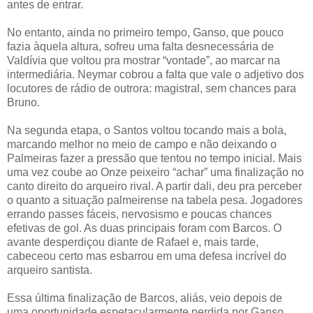
antes de entrar.
No entanto, ainda no primeiro tempo, Ganso, que pouco
fazia àquela altura, sofreu uma falta desnecessária de
Valdívia que voltou pra mostrar “vontade”, ao marcar na
intermediária. Neymar cobrou a falta que vale o adjetivo dos
locutores de rádio de outrora: magistral, sem chances para
Bruno.
Na segunda etapa, o Santos voltou tocando mais a bola,
marcando melhor no meio de campo e não deixando o
Palmeiras fazer a pressão que tentou no tempo inicial. Mais
uma vez coube ao Onze peixeiro “achar” uma finalização no
canto direito do arqueiro rival. A partir dali, deu pra perceber
o quanto a situação palmeirense na tabela pesa. Jogadores
errando passes fáceis, nervosismo e poucas chances
efetivas de gol. As duas principais foram com Barcos. O
avante desperdiçou diante de Rafael e, mais tarde,
cabeceou certo mas esbarrou em uma defesa incrível do
arqueiro santista.
Essa última finalização de Barcos, aliás, veio depois de
uma oportunidade espetacularmente perdida por Ganso