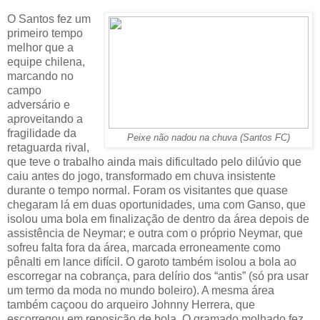
O Santos fez um
primeiro tempo
melhor que a
equipe chilena,
marcando no
campo
adversário e
aproveitando a
fragilidade da
Peixe não nadou na chuva (Santos FC)
retaguarda rival,
que teve o trabalho ainda mais dificultado pelo dilúvio que
caiu antes do jogo, transformado em chuva insistente
durante o tempo normal. Foram os visitantes que quase
chegaram lá em duas oportunidades, uma com Ganso, que
isolou uma bola em finalização de dentro da área depois de
assistência de Neymar; e outra com o próprio Neymar, que
sofreu falta fora da área, marcada erroneamente como
pênalti em lance difícil. O garoto também isolou a bola ao
escorregar na cobrança, para delírio dos “antis” (só pra usar
um termo da moda no mundo boleiro). A mesma área
também caçoou do arqueiro Johnny Herrera, que
escorregou em reposição de bola. O gramado molhado fez