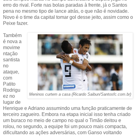
erro do rival. Forte nas bolas paradas à frente, já o Santos
pena no mesmo tipo de lance atrás, o que não é novidade.
Novo é o time da capital tomar gol desse jeito, assim como o
Peixe fazer.
Também
é nova a
movime
ntação
santista
no
ataque,
com
Patito
Rodrigu
Meninos curtem a casa (Ricardo Saibun/Santosfc.com.br)
ez no
lugar de
Henrique e Adriano assumindo uma função praticamente de
terceiro zagueiro. Embora na etapa inicial isso tenha criado
um buraco no meio de campo no qual o Timão deitou e
rolou, no segundo, a equipe foi um pouco mais compacta,
dificultando as ações adversárias, com Ganso voltando