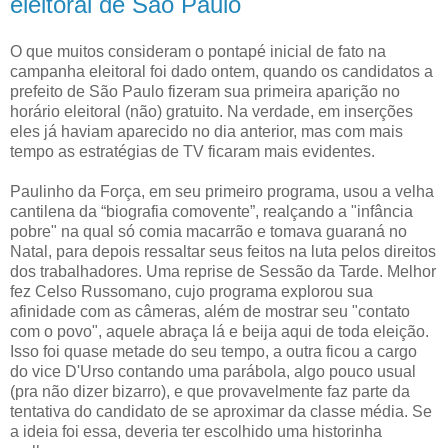
eleitoral de São Paulo
O que muitos consideram o pontapé inicial de fato na
campanha eleitoral foi dado ontem, quando os candidatos a
prefeito de São Paulo fizeram sua primeira aparição no
horário eleitoral (não) gratuito. Na verdade, em inserções
eles já haviam aparecido no dia anterior, mas com mais
tempo as estratégias de TV ficaram mais evidentes.
Paulinho da Força, em seu primeiro programa, usou a velha
cantilena da “biografia comovente”, realçando a "infância
pobre" na qual só comia macarrão e tomava guaraná no
Natal, para depois ressaltar seus feitos na luta pelos direitos
dos trabalhadores. Uma reprise de Sessão da Tarde. Melhor
fez Celso Russomano, cujo programa explorou sua
afinidade com as câmeras, além de mostrar seu "contato
com o povo", aquele abraça lá e beija aqui de toda eleição.
Isso foi quase metade do seu tempo, a outra ficou a cargo
do vice D'Urso contando uma parábola, algo pouco usual
(pra não dizer bizarro), e que provavelmente faz parte da
tentativa do candidato de se aproximar da classe média. Se
a ideia foi essa, deveria ter escolhido uma historinha