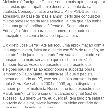
Alckmin e é "amigo de Dilma", seria o mais apto para aparar
as arestas que atrapalham o desenvolvimento da capital
paulista. Conseguiu fazer a crítica a PT e PSDB sem ser
agressivo, na base da “paz e amor”, perfil que conquistou
muitos professores da rede estadual, ainda que não tenha
feito uma gestão brilhante à frente da Secretaria de
Educação. Atentem para esse homem, que pode crescer,
principalmente com a troca de farpas alheia.
E o dileto José Serra? Até arriscou uma aproximação com a
linguagem jovem, faixa na qual ele tem 50% de rejeição, ao
usar um "tudo junto e misturado" em sua fala, contudo, só
transpareceu mais ser aquilo que se chama "tiozão".
Também fez as vezes do ausente mais presente das
eleições paulistanas ao expor obras e supostas obras,
lembrando Paulo Maluf. Justifica-se, já que o pepista,
apesar de aliado ao PT, teve seu espólio transferido para a
dupla Serra/Kassab em 2004 e 2008, agora disputado
também pelo ex-malufista Russomano (que espectro esse
Maluf, hein?). Embora seja uma canção original (sic) de
sucesso, "Eu quero Serra, eu quero já" tem tudo pra saturar
o ouvido do eleitor, talvez fazendo um efeito contrário do
que o pensado pelos tucanos.