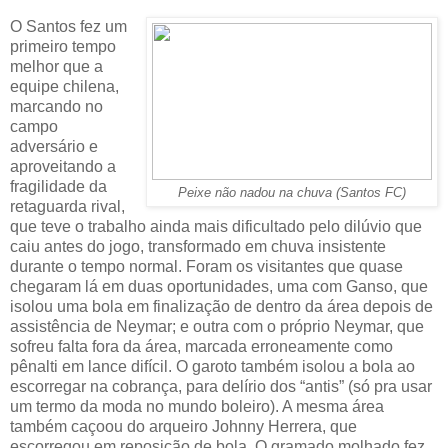
O Santos fez um
primeiro tempo
melhor que a
equipe chilena,
marcando no
campo
adversário e
aproveitando a
fragilidade da
Peixe não nadou na chuva (Santos FC)
retaguarda rival,
que teve o trabalho ainda mais dificultado pelo dilúvio que
caiu antes do jogo, transformado em chuva insistente
durante o tempo normal. Foram os visitantes que quase
chegaram lá em duas oportunidades, uma com Ganso, que
isolou uma bola em finalização de dentro da área depois de
assistência de Neymar; e outra com o próprio Neymar, que
sofreu falta fora da área, marcada erroneamente como
pênalti em lance difícil. O garoto também isolou a bola ao
escorregar na cobrança, para delírio dos “antis” (só pra usar
um termo da moda no mundo boleiro). A mesma área
também caçoou do arqueiro Johnny Herrera, que
escorregou em reposição de bola. O gramado molhado fez