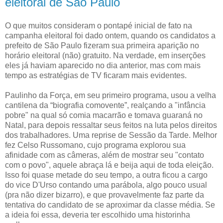
eleitoral de São Paulo
O que muitos consideram o pontapé inicial de fato na
campanha eleitoral foi dado ontem, quando os candidatos a
prefeito de São Paulo fizeram sua primeira aparição no
horário eleitoral (não) gratuito. Na verdade, em inserções
eles já haviam aparecido no dia anterior, mas com mais
tempo as estratégias de TV ficaram mais evidentes.
Paulinho da Força, em seu primeiro programa, usou a velha
cantilena da “biografia comovente”, realçando a "infância
pobre" na qual só comia macarrão e tomava guaraná no
Natal, para depois ressaltar seus feitos na luta pelos direitos
dos trabalhadores. Uma reprise de Sessão da Tarde. Melhor
fez Celso Russomano, cujo programa explorou sua
afinidade com as câmeras, além de mostrar seu "contato
com o povo", aquele abraça lá e beija aqui de toda eleição.
Isso foi quase metade do seu tempo, a outra ficou a cargo
do vice D'Urso contando uma parábola, algo pouco usual
(pra não dizer bizarro), e que provavelmente faz parte da
tentativa do candidato de se aproximar da classe média. Se
a ideia foi essa, deveria ter escolhido uma historinha