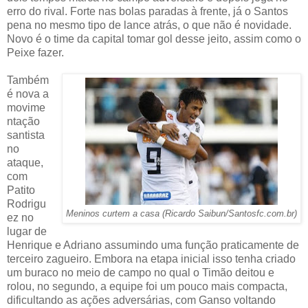
erro do rival. Forte nas bolas paradas à frente, já o Santos
pena no mesmo tipo de lance atrás, o que não é novidade.
Novo é o time da capital tomar gol desse jeito, assim como o
Peixe fazer.
Também
é nova a
movime
ntação
santista
no
ataque,
com
Patito
Rodrigu
Meninos curtem a casa (Ricardo Saibun/Santosfc.com.br)
ez no
lugar de
Henrique e Adriano assumindo uma função praticamente de
terceiro zagueiro. Embora na etapa inicial isso tenha criado
um buraco no meio de campo no qual o Timão deitou e
rolou, no segundo, a equipe foi um pouco mais compacta,
dificultando as ações adversárias, com Ganso voltando