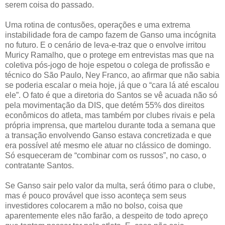
serem coisa do passado.
Uma rotina de contusões, operações e uma extrema
instabilidade fora de campo fazem de Ganso uma incógnita
no futuro. E o cenário de leva-e-traz que o envolve irritou
Muricy Ramalho, que o protege em entrevistas mas que na
coletiva pós-jogo de hoje espetou o colega de profissão e
técnico do São Paulo, Ney Franco, ao afirmar que não sabia
se poderia escalar o meia hoje, já que o “cara lá até escalou
ele”. O fato é que a diretoria do Santos se vê acuada não só
pela movimentação da DIS, que detém 55% dos direitos
econômicos do atleta, mas também por clubes rivais e pela
própria imprensa, que martelou durante toda a semana que
a transação envolvendo Ganso estava concretizada e que
era possível até mesmo ele atuar no clássico de domingo.
Só esqueceram de “combinar com os russos”, no caso, o
contratante Santos.
Se Ganso sair pelo valor da multa, será ótimo para o clube,
mas é pouco provável que isso aconteça sem seus
investidores colocarem a mão no bolso, coisa que
aparentemente eles não farão, a despeito de todo apreço