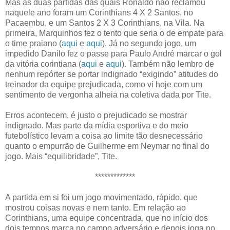
Mas as duas partidas das quais Ronaldo não reclamou
naquele ano foram um Corinthians 4 X 2 Santos, no
Pacaembu, e um Santos 2 X 3 Corinthians, na Vila. Na
primeira, Marquinhos fez o tento que seria o de empate para
o time praiano (
aqui
e
aqui
). Já no segundo jogo, um
impedido Danilo fez o passe para Paulo André marcar o gol
da vitória corintiana (
aqui
e
aqui
). Também não lembro de
nenhum repórter se portar indignado “exigindo” atitudes do
treinador da equipe prejudicada, como vi hoje com um
sentimento de vergonha alheia na coletiva dada por Tite.
Erros acontecem, é justo o prejudicado se mostrar
indignado. Mas parte da mídia esportiva e do meio
futebolístico levam a coisa ao limite tão desnecessário
quanto o empurrão de Guilherme em Neymar no final do
jogo. Mais “equilibridade”, Tite.
*************
A partida em si foi um jogo movimentado, rápido, que
mostrou coisas novas e nem tanto. Em relação ao
Corinthians, uma equipe concentrada, que no início dos
dois tempos marca no campo adversário e depois joga no