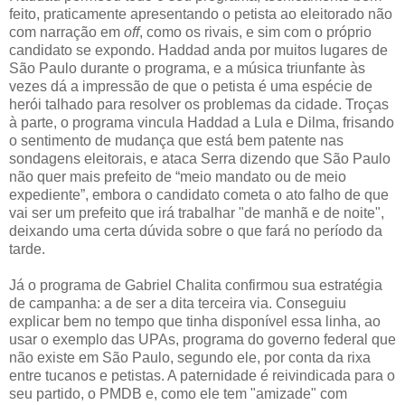
feito, praticamente apresentando o petista ao eleitorado não
com narração em
off
, como os rivais, e sim com o próprio
candidato se expondo. Haddad anda por muitos lugares de
São Paulo durante o programa, e a música triunfante às
vezes dá a impressão de que o petista é uma espécie de
herói talhado para resolver os problemas da cidade. Troças
à parte, o programa vincula Haddad a Lula e Dilma, frisando
o sentimento de mudança que está bem patente nas
sondagens eleitorais, e ataca Serra dizendo que São Paulo
não quer mais prefeito de “meio mandato ou de meio
expediente”, embora o candidato cometa o ato falho de que
vai ser um prefeito que irá trabalhar "de manhã e de noite",
deixando uma certa dúvida sobre o que fará no período da
tarde.
Já o programa de Gabriel Chalita confirmou sua estratégia
de campanha: a de ser a dita terceira via. Conseguiu
explicar bem no tempo que tinha disponível essa linha, ao
usar o exemplo das UPAs, programa do governo federal que
não existe em São Paulo, segundo ele, por conta da rixa
entre tucanos e petistas. A paternidade é reivindicada para o
seu partido, o PMDB e, como ele tem "amizade" com