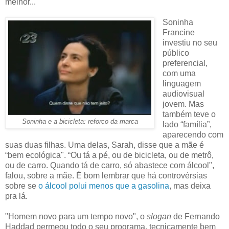
melhor...
Soninha
Francine
investiu no seu
público
preferencial,
com uma
linguagem
audiovisual
jovem. Mas
também teve o
Soninha e a bicicleta: reforço da marca
lado “família”,
aparecendo com
suas duas filhas. Uma delas, Sarah, disse que a mãe é
“bem ecológica". “Ou tá a pé, ou de bicicleta, ou de metrô,
ou de carro. Quando tá de carro, só abastece com álcool",
falou, sobre a mãe. É bom lembrar que há controvérsias
sobre se
o álcool polui menos que a gasolina
, mas deixa
pra lá.
"Homem novo para um tempo novo", o
slogan
de Fernando
Haddad permeou todo o seu programa, tecnicamente bem