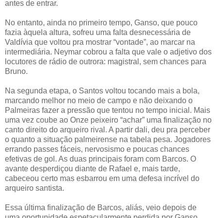
antes de entrar.
No entanto, ainda no primeiro tempo, Ganso, que pouco
fazia àquela altura, sofreu uma falta desnecessária de
Valdívia que voltou pra mostrar “vontade”, ao marcar na
intermediária. Neymar cobrou a falta que vale o adjetivo dos
locutores de rádio de outrora: magistral, sem chances para
Bruno.
Na segunda etapa, o Santos voltou tocando mais a bola,
marcando melhor no meio de campo e não deixando o
Palmeiras fazer a pressão que tentou no tempo inicial. Mais
uma vez coube ao Onze peixeiro “achar” uma finalização no
canto direito do arqueiro rival. A partir dali, deu pra perceber
o quanto a situação palmeirense na tabela pesa. Jogadores
errando passes fáceis, nervosismo e poucas chances
efetivas de gol. As duas principais foram com Barcos. O
avante desperdiçou diante de Rafael e, mais tarde,
cabeceou certo mas esbarrou em uma defesa incrível do
arqueiro santista.
Essa última finalização de Barcos, aliás, veio depois de
uma oportunidade espetacularmente perdida por Ganso