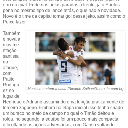
erro do rival. Forte nas bolas paradas à frente, já o Santos
pena no mesmo tipo de lance atrás, o que não é novidade.
Novo é o time da capital tomar gol desse jeito, assim como o
Peixe fazer.
Também
é nova a
movime
ntação
santista
no
ataque,
com
Patito
Rodrigu
Meninos curtem a casa (Ricardo Saibun/Santosfc.com.br)
ez no
lugar de
Henrique e Adriano assumindo uma função praticamente de
terceiro zagueiro. Embora na etapa inicial isso tenha criado
um buraco no meio de campo no qual o Timão deitou e
rolou, no segundo, a equipe foi um pouco mais compacta,
dificultando as ações adversárias, com Ganso voltando