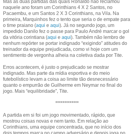
Mas as duas partidas das quais Ronaldo não reclamou
naquele ano foram um Corinthians 4 X 2 Santos, no
Pacaembu, e um Santos 2 X 3 Corinthians, na Vila. Na
primeira, Marquinhos fez o tento que seria o de empate para
o time praiano (
aqui
e
aqui
). Já no segundo jogo, um
impedido Danilo fez o passe para Paulo André marcar o gol
da vitória corintiana (
aqui
e
aqui
). Também não lembro de
nenhum repórter se portar indignado “exigindo” atitudes do
treinador da equipe prejudicada, como vi hoje com um
sentimento de vergonha alheia na coletiva dada por Tite.
Erros acontecem, é justo o prejudicado se mostrar
indignado. Mas parte da mídia esportiva e do meio
futebolístico levam a coisa ao limite tão desnecessário
quanto o empurrão de Guilherme em Neymar no final do
jogo. Mais “equilibridade”, Tite.
*************
A partida em si foi um jogo movimentado, rápido, que
mostrou coisas novas e nem tanto. Em relação ao
Corinthians, uma equipe concentrada, que no início dos
dois tempos marca no campo adversário e depois joga no