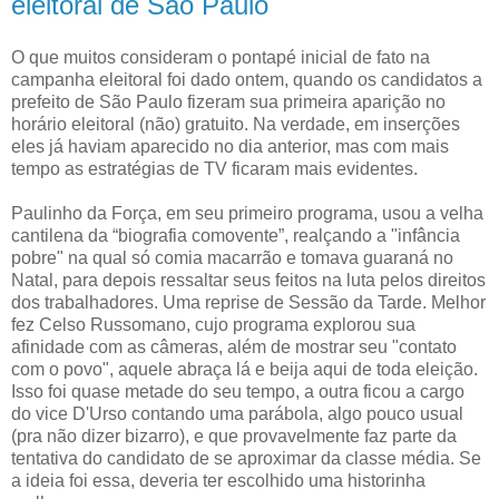
eleitoral de São Paulo
O que muitos consideram o pontapé inicial de fato na
campanha eleitoral foi dado ontem, quando os candidatos a
prefeito de São Paulo fizeram sua primeira aparição no
horário eleitoral (não) gratuito. Na verdade, em inserções
eles já haviam aparecido no dia anterior, mas com mais
tempo as estratégias de TV ficaram mais evidentes.
Paulinho da Força, em seu primeiro programa, usou a velha
cantilena da “biografia comovente”, realçando a "infância
pobre" na qual só comia macarrão e tomava guaraná no
Natal, para depois ressaltar seus feitos na luta pelos direitos
dos trabalhadores. Uma reprise de Sessão da Tarde. Melhor
fez Celso Russomano, cujo programa explorou sua
afinidade com as câmeras, além de mostrar seu "contato
com o povo", aquele abraça lá e beija aqui de toda eleição.
Isso foi quase metade do seu tempo, a outra ficou a cargo
do vice D'Urso contando uma parábola, algo pouco usual
(pra não dizer bizarro), e que provavelmente faz parte da
tentativa do candidato de se aproximar da classe média. Se
a ideia foi essa, deveria ter escolhido uma historinha