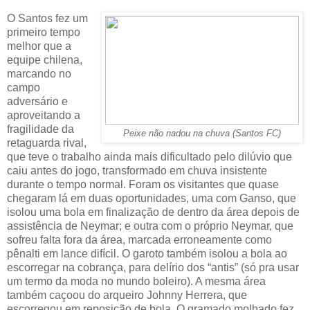
O Santos fez um
primeiro tempo
melhor que a
equipe chilena,
marcando no
campo
adversário e
aproveitando a
fragilidade da
Peixe não nadou na chuva (Santos FC)
retaguarda rival,
que teve o trabalho ainda mais dificultado pelo dilúvio que
caiu antes do jogo, transformado em chuva insistente
durante o tempo normal. Foram os visitantes que quase
chegaram lá em duas oportunidades, uma com Ganso, que
isolou uma bola em finalização de dentro da área depois de
assistência de Neymar; e outra com o próprio Neymar, que
sofreu falta fora da área, marcada erroneamente como
pênalti em lance difícil. O garoto também isolou a bola ao
escorregar na cobrança, para delírio dos “antis” (só pra usar
um termo da moda no mundo boleiro). A mesma área
também caçoou do arqueiro Johnny Herrera, que
escorregou em reposição de bola. O gramado molhado fez