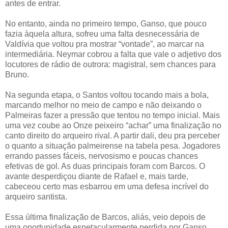
antes de entrar.
No entanto, ainda no primeiro tempo, Ganso, que pouco
fazia àquela altura, sofreu uma falta desnecessária de
Valdívia que voltou pra mostrar “vontade”, ao marcar na
intermediária. Neymar cobrou a falta que vale o adjetivo dos
locutores de rádio de outrora: magistral, sem chances para
Bruno.
Na segunda etapa, o Santos voltou tocando mais a bola,
marcando melhor no meio de campo e não deixando o
Palmeiras fazer a pressão que tentou no tempo inicial. Mais
uma vez coube ao Onze peixeiro “achar” uma finalização no
canto direito do arqueiro rival. A partir dali, deu pra perceber
o quanto a situação palmeirense na tabela pesa. Jogadores
errando passes fáceis, nervosismo e poucas chances
efetivas de gol. As duas principais foram com Barcos. O
avante desperdiçou diante de Rafael e, mais tarde,
cabeceou certo mas esbarrou em uma defesa incrível do
arqueiro santista.
Essa última finalização de Barcos, aliás, veio depois de
uma oportunidade espetacularmente perdida por Ganso