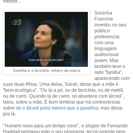
melhor...
Soninha
Francine
investiu no seu
público
preferencial,
com uma
linguagem
audiovisual
jovem. Mas
também teve o
Soninha e a bicicleta: reforço da marca
lado “família”,
aparecendo com
suas duas filhas. Uma delas, Sarah, disse que a mãe é
“bem ecológica". “Ou tá a pé, ou de bicicleta, ou de metrô,
ou de carro. Quando tá de carro, só abastece com álcool",
falou, sobre a mãe. É bom lembrar que há controvérsias
sobre se
o álcool polui menos que a gasolina
, mas deixa
pra lá.
"Homem novo para um tempo novo", o
slogan
de Fernando
Haddad permeou todo o seu programa, tecnicamente bem