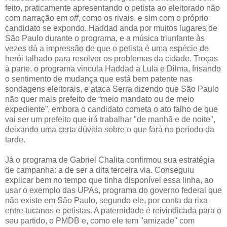
feito, praticamente apresentando o petista ao eleitorado não
com narração em
off
, como os rivais, e sim com o próprio
candidato se expondo. Haddad anda por muitos lugares de
São Paulo durante o programa, e a música triunfante às
vezes dá a impressão de que o petista é uma espécie de
herói talhado para resolver os problemas da cidade. Troças
à parte, o programa vincula Haddad a Lula e Dilma, frisando
o sentimento de mudança que está bem patente nas
sondagens eleitorais, e ataca Serra dizendo que São Paulo
não quer mais prefeito de “meio mandato ou de meio
expediente”, embora o candidato cometa o ato falho de que
vai ser um prefeito que irá trabalhar "de manhã e de noite",
deixando uma certa dúvida sobre o que fará no período da
tarde.
Já o programa de Gabriel Chalita confirmou sua estratégia
de campanha: a de ser a dita terceira via. Conseguiu
explicar bem no tempo que tinha disponível essa linha, ao
usar o exemplo das UPAs, programa do governo federal que
não existe em São Paulo, segundo ele, por conta da rixa
entre tucanos e petistas. A paternidade é reivindicada para o
seu partido, o PMDB e, como ele tem "amizade" com