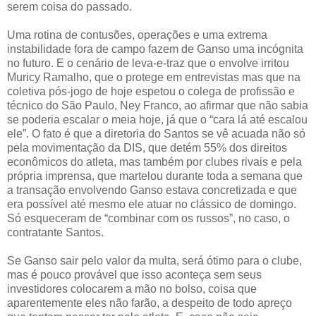
serem coisa do passado.
Uma rotina de contusões, operações e uma extrema
instabilidade fora de campo fazem de Ganso uma incógnita
no futuro. E o cenário de leva-e-traz que o envolve irritou
Muricy Ramalho, que o protege em entrevistas mas que na
coletiva pós-jogo de hoje espetou o colega de profissão e
técnico do São Paulo, Ney Franco, ao afirmar que não sabia
se poderia escalar o meia hoje, já que o “cara lá até escalou
ele”. O fato é que a diretoria do Santos se vê acuada não só
pela movimentação da DIS, que detém 55% dos direitos
econômicos do atleta, mas também por clubes rivais e pela
própria imprensa, que martelou durante toda a semana que
a transação envolvendo Ganso estava concretizada e que
era possível até mesmo ele atuar no clássico de domingo.
Só esqueceram de “combinar com os russos”, no caso, o
contratante Santos.
Se Ganso sair pelo valor da multa, será ótimo para o clube,
mas é pouco provável que isso aconteça sem seus
investidores colocarem a mão no bolso, coisa que
aparentemente eles não farão, a despeito de todo apreço