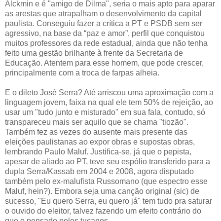
Alckmin e é "amigo de Dilma", seria o mais apto para aparar
as arestas que atrapalham o desenvolvimento da capital
paulista. Conseguiu fazer a crítica a PT e PSDB sem ser
agressivo, na base da “paz e amor”, perfil que conquistou
muitos professores da rede estadual, ainda que não tenha
feito uma gestão brilhante à frente da Secretaria de
Educação. Atentem para esse homem, que pode crescer,
principalmente com a troca de farpas alheia.
E o dileto José Serra? Até arriscou uma aproximação com a
linguagem jovem, faixa na qual ele tem 50% de rejeição, ao
usar um "tudo junto e misturado" em sua fala, contudo, só
transpareceu mais ser aquilo que se chama "tiozão".
Também fez as vezes do ausente mais presente das
eleições paulistanas ao expor obras e supostas obras,
lembrando Paulo Maluf. Justifica-se, já que o pepista,
apesar de aliado ao PT, teve seu espólio transferido para a
dupla Serra/Kassab em 2004 e 2008, agora disputado
também pelo ex-malufista Russomano (que espectro esse
Maluf, hein?). Embora seja uma canção original (sic) de
sucesso, "Eu quero Serra, eu quero já" tem tudo pra saturar
o ouvido do eleitor, talvez fazendo um efeito contrário do
que o pensado pelos tucanos.