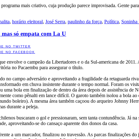
um programa mais criativo, cuja produção parece improvisada. Gente par
halita
,
horário eleitoral
,
José Serra
,
paulinho da força
,
Política
,
Soninha 
a, mas só empata com La U
HE NO TWITTER
HE NO FACEBOOK
 que envolve o campeão da Libertadores e o da Sul-americana de 2011. A
itória no Pacaembu para assegurar o título.
 no campo adversário e aproveitando a fragilidade da retaguarda rival
transformado em chuva insistente durante o tempo normal. Foram os visit
uma bola em finalização de dentro da área depois de assistência de N
mente como pênalti em lance difícil. O garoto também isolou a bola ao 
o mundo boleiro). A mesma área também caçoou do arqueiro Johnny Herr
as durante a peleja.
chilenos buscaram o gol e pressionaram, sem tanta contundência. Já na
tade, aproveitando-se do cansaço aparente dos donos da casa.
ente a um marcador, finalizou no travessão. As parcas finalizações do 