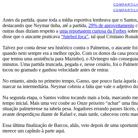
COMPARTIL
COMPARTIL
Antes da partida, quase toda a mídia esportiva lembrava que o Santos
destacando que Neymar tinha, até a partida,
29% de aproveitamento
c
outras duas diziam respeito a
uma reportagem curiosa da Forbes
sobre
disse que o atacante praticava
“futebol foca”
, tal qual Cristiano Ronal
Talvez por conta desse seu histórico contra o Palmeiras, o atacante fo
quando nem sempre era a melhor opção. Com os donos da casa procura
que tentou uma assistência para Mazinho), o Alvinegro não conseguia 
minutos. Uma partida truncada, pegada e, nesse cenário, foi o Palmei
tocou no gramado e ganhou velocidade antes de entrar.
No entanto, ainda no primeiro tempo, Ganso, que pouco fazia àquela a
marcar na intermediária. Neymar cobrou a falta que vale o adjetivo do
Na segunda etapa, o Santos voltou tocando mais a bola, marcando me
tempo inicial. Mais uma vez coube ao Onze peixeiro “achar” uma finaliz
situação palmeirense na tabela pesa. Jogadores errando passes fáceis
avante desperdiçou diante de Rafael e, mais tarde, cabeceou certo mas
Essa última finalização de Barcos, aliás, veio depois de uma oportunid
merece um capítulo à parte aqui.