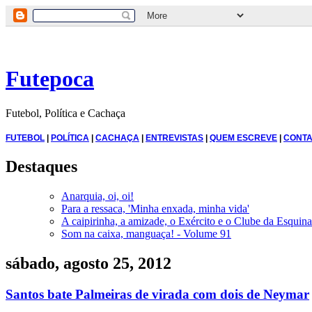
Futepoca
Futebol, Política e Cachaça
FUTEBOL
|
POLÍTICA
|
CACHAÇA
|
ENTREVISTAS
|
QUEM ESCREVE
|
CONTA
Destaques
Anarquia, oi, oi!
Para a ressaca, 'Minha enxada, minha vida'
A caipirinha, a amizade, o Exército e o Clube da Esquina
Som na caixa, manguaça! - Volume 91
sábado, agosto 25, 2012
Santos bate Palmeiras de virada com dois de Neymar