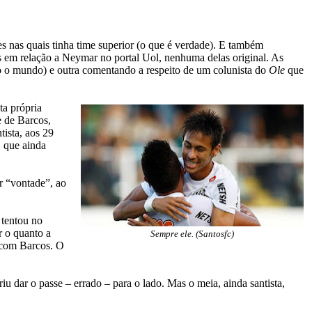
s nas quais tinha time superior (o que é verdade). E também
as em relação a Neymar no portal Uol, nenhuma delas original. As
do o mundo) e outra comentando a respeito de um colunista do
Ole
que
ta própria
e de Barcos,
ista, aos 29
, que ainda
r “vontade”, ao
 tentou no
r o quanto a
Sempre ele. (Santosfc)
m com Barcos. O
iu dar o passe – errado – para o lado. Mas o meia, ainda santista,