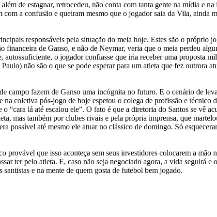
lém de estagnar, retrocedeu, não conta com tanta gente na mídia e na 
 com a confusão e queiram mesmo que o jogador saia da Vila, ainda ma
ncipais responsáveis pela situação do meia hoje. Estes são o próprio jo
o financeira de Ganso, e não de Neymar, veria que o meia perdeu algu
e, autossuficiente, o jogador confiasse que iria receber uma proposta mil
ão Paulo) não são o que se pode esperar para um atleta que fez outrora a
 de campo fazem de Ganso uma incógnita no futuro. E o cenário de leva
 na coletiva pós-jogo de hoje espetou o colega de profissão e técnico
 o “cara lá até escalou ele”. O fato é que a diretoria do Santos se vê a
a, mas também por clubes rivais e pela própria imprensa, que martelo
era possível até mesmo ele atuar no clássico de domingo. Só esquecer
uco provável que isso aconteça sem seus investidores colocarem a mão n
sar ter pelo atleta. E, caso não seja negociado agora, a vida seguirá e o
os santistas e na mente de quem gosta de futebol bem jogado.