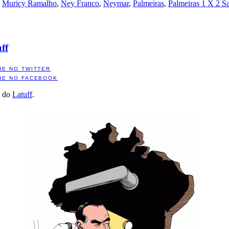
,
Muricy Ramalho
,
Ney Franco
,
Neymar
,
Palmeiras
,
Palmeiras 1 X 2 S
ff
HE NO TWITTER
HE NO FACEBOOK
a do
Latuff
.