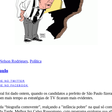
Nelson Rodrigues
,
Política
Paulo
HE NO TWITTER
HE NO FACEBOOK
al foi dado ontem, quando os candidatos a prefeito de São Paulo fizeram
com mais tempo as estratégias de TV ficaram mais evidentes.
da “biografia comovente”, realçando a "infância pobre" na qual só com
são da Tarde. Melhor fez Celso Russomano, cujo programa explorou sua a