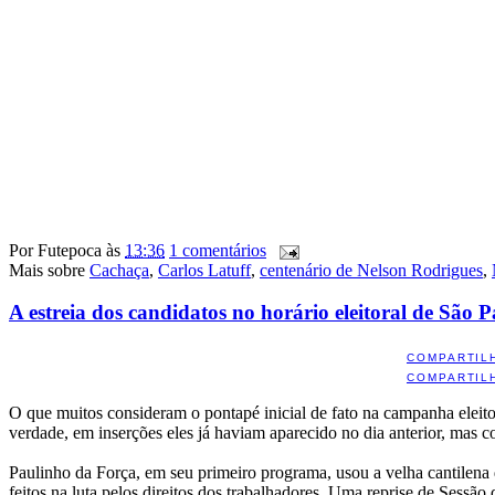
Por
Futepoca
às
13:36
1 comentários
Mais sobre
Cachaça
,
Carlos Latuff
,
centenário de Nelson Rodrigues
,
A estreia dos candidatos no horário eleitoral de São 
COMPARTIL
COMPARTIL
O que muitos consideram o pontapé inicial de fato na campanha eleitor
verdade, em inserções eles já haviam aparecido no dia anterior, mas 
Paulinho da Força, em seu primeiro programa, usou a velha cantilena 
feitos na luta pelos direitos dos trabalhadores. Uma reprise de Ses