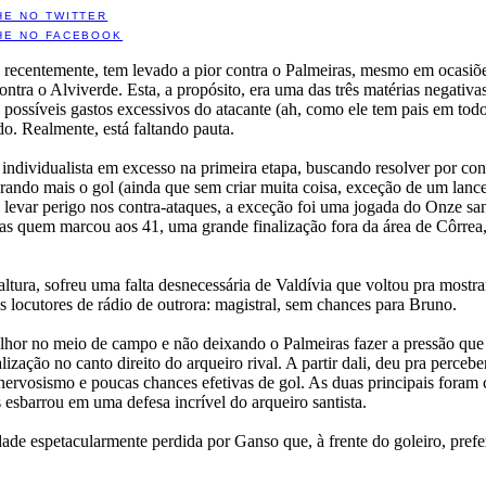
HE NO TWITTER
HE NO FACEBOOK
, recentemente, tem levado a pior contra o Palmeiras, mesmo em ocasiõe
ontra o Alviverde. Esta, a propósito, era uma das três matérias negativ
 possíveis gastos excessivos do atacante (ah, como ele tem pais em to
do. Realmente, está faltando pauta.
i individualista em excesso na primeira etapa, buscando resolver por con
ndo mais o gol (ainda que sem criar muita coisa, exceção de um lanc
levar perigo nos contra-ataques, a exceção foi uma jogada do Onze sant
ras quem marcou aos 41, uma grande finalização fora da área de Côrrea
ltura, sofreu uma falta desnecessária de Valdívia que voltou pra mostra
s locutores de rádio de outrora: magistral, sem chances para Bruno.
lhor no meio de campo e não deixando o Palmeiras fazer a pressão que
ação no canto direito do arqueiro rival. A partir dali, deu pra percebe
, nervosismo e poucas chances efetivas de gol. As duas principais fora
 esbarrou em uma defesa incrível do arqueiro santista.
ade espetacularmente perdida por Ganso que, à frente do goleiro, prefer