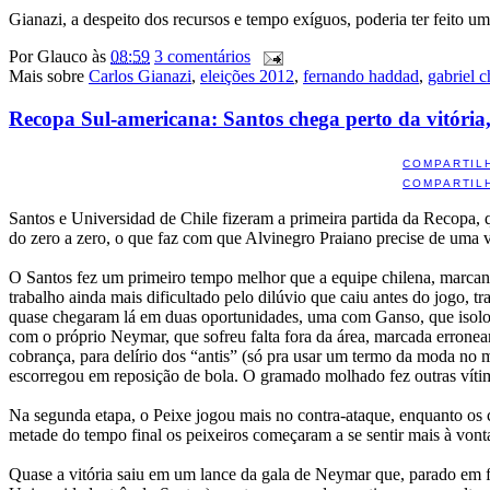
Gianazi, a despeito dos recursos e tempo exíguos, poderia ter feito 
Por
Glauco
às
08:59
3 comentários
Mais sobre
Carlos Gianazi
,
eleições 2012
,
fernando haddad
,
gabriel c
Recopa Sul-americana: Santos chega perto da vitóri
COMPARTIL
COMPARTIL
Santos e Universidad de Chile fizeram a primeira partida da Recopa,
do zero a zero, o que faz com que Alvinegro Praiano precise de uma v
O Santos fez um primeiro tempo melhor que a equipe chilena, marcando
trabalho ainda mais dificultado pelo dilúvio que caiu antes do jogo, 
quase chegaram lá em duas oportunidades, uma com Ganso, que isolou 
com o próprio Neymar, que sofreu falta fora da área, marcada erronea
cobrança, para delírio dos “antis” (só pra usar um termo da moda n
escorregou em reposição de bola. O gramado molhado fez outras vítim
Na segunda etapa, o Peixe jogou mais no contra-ataque, enquanto os 
metade do tempo final os peixeiros começaram a se sentir mais à von
Quase a vitória saiu em um lance da gala de Neymar que, parado em fr