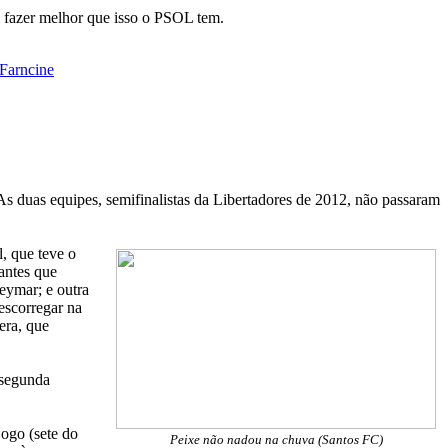
a fazer melhor que isso o PSOL tem.
Farncine
s duas equipes, semifinalistas da Libertadores de 2012, não passaram
, que teve o
antes que
eymar; e outra
escorregar na
era, que
 segunda
jogo (sete do
Peixe não nadou na chuva (Santos FC)