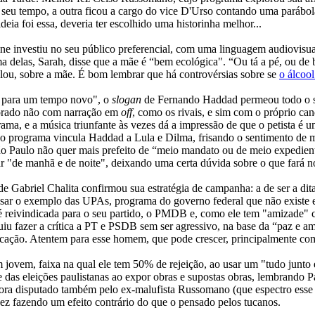
do seu tempo, a outra ficou a cargo do vice D'Urso contando uma parábol
deia foi essa, deveria ter escolhido uma historinha melhor...
ne investiu no seu público preferencial, com uma linguagem audiovisu
a delas, Sarah, disse que a mãe é “bem ecológica". “Ou tá a pé, ou de b
alou, sobre a mãe. É bom lembrar que há controvérsias sobre se
o álcoo
para um tempo novo", o
slogan
de Fernando Haddad permeou todo o se
itorado não com narração em
off
, como os rivais, e sim com o próprio c
ama, e a música triunfante às vezes dá a impressão de que o petista é u
, o programa vincula Haddad a Lula e Dilma, frisando o sentimento de m
o Paulo não quer mais prefeito de “meio mandato ou de meio expediente
ar "de manhã e de noite", deixando uma certa dúvida sobre o que fará n
e Gabriel Chalita confirmou sua estratégia de campanha: a de ser a dit
usar o exemplo das UPAs, programa do governo federal que não existe em
é reivindicada para o seu partido, o PMDB e, como ele tem "amizade" c
iu fazer a crítica a PT e PSDB sem ser agressivo, na base da “paz e amo
ucação. Atentem para esse homem, que pode crescer, principalmente com 
jovem, faixa na qual ele tem 50% de rejeição, ao usar um "tudo junto e
as eleições paulistanas ao expor obras e supostas obras, lembrando Paul
gora disputado também pelo ex-malufista Russomano (que espectro esse 
lvez fazendo um efeito contrário do que o pensado pelos tucanos.