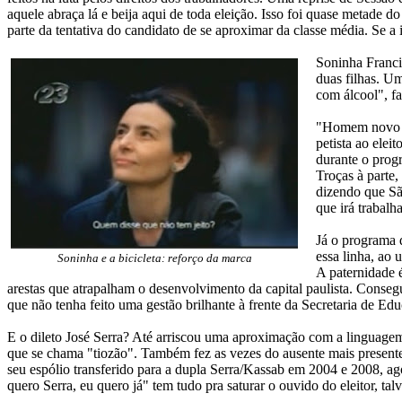
aquele abraça lá e beija aqui de toda eleição. Isso foi quase metade 
parte da tentativa do candidato de se aproximar da classe média. Se a i
Soninha Franci
duas filhas. Um
com álcool", f
"Homem novo 
petista ao ele
durante o progr
Troças à parte
dizendo que Sã
que irá trabalh
Já o programa d
essa linha, ao 
Soninha e a bicicleta: reforço da marca
A paternidade 
arestas que atrapalham o desenvolvimento da capital paulista. Consegu
que não tenha feito uma gestão brilhante à frente da Secretaria de Ed
E o dileto José Serra? Até arriscou uma aproximação com a linguagem 
que se chama "tiozão". Também fez as vezes do ausente mais presente d
seu espólio transferido para a dupla Serra/Kassab em 2004 e 2008, a
quero Serra, eu quero já" tem tudo pra saturar o ouvido do eleitor, ta