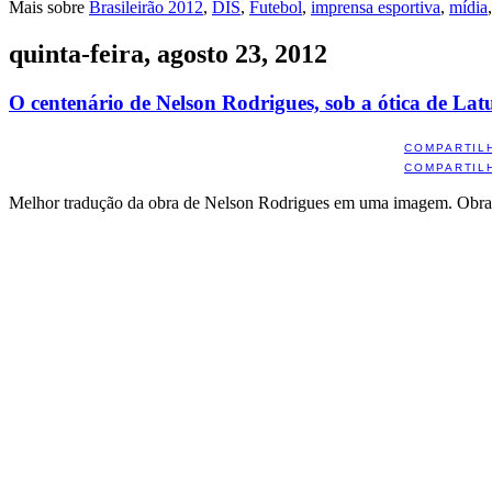
Mais sobre
Brasileirão 2012
,
DIS
,
Futebol
,
imprensa esportiva
,
mídia
quinta-feira, agosto 23, 2012
O centenário de Nelson Rodrigues, sob a ótica de Latu
COMPARTIL
COMPARTIL
Melhor tradução da obra de Nelson Rodrigues em uma imagem. Obr