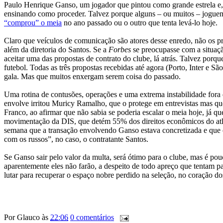
Paulo Henrique Ganso, um jogador que pintou como grande estrela e, a
ensinando como proceder. Talvez porque alguns – ou muitos – joguem
“comprou” o meia
no ano passado ou o outro que tenta levá-lo hoje.
Claro que veículos de comunicação são atores desse enredo, não os pri
além da diretoria do Santos. Se a
Forbes
se preocupasse com a situaçã
aceitar uma das propostas de contrato do clube, lá atrás. Talvez porqu
futebol. Todas as três propostas recebidas até agora (Porto, Inter e S
gala. Mas que muitos enxergam serem coisa do passado.
Uma rotina de contusões, operações e uma extrema instabilidade fora
envolve irritou Muricy Ramalho, que o protege em entrevistas mas que
Franco, ao afirmar que não sabia se poderia escalar o meia hoje, já que
movimentação da DIS, que detém 55% dos direitos econômicos do atlet
semana que a transação envolvendo Ganso estava concretizada e que 
com os russos”, no caso, o contratante Santos.
Se Ganso sair pelo valor da multa, será ótimo para o clube, mas é po
aparentemente eles não farão, a despeito de todo apreço que tentam pas
lutar para recuperar o espaço nobre perdido na seleção, no coração d
Por
Glauco
às
22:06
0 comentários