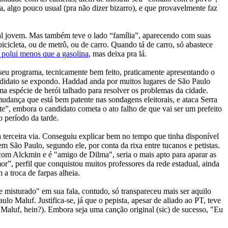
a, algo pouco usual (pra não dizer bizarro), e que provavelmente faz
al jovem. Mas também teve o lado “família”, aparecendo com suas
icicleta, ou de metrô, ou de carro. Quando tá de carro, só abastece
l polui menos que a gasolina
, mas deixa pra lá.
u programa, tecnicamente bem feito, praticamente apresentando o
andidato se expondo. Haddad anda por muitos lugares de São Paulo
ma espécie de herói talhado para resolver os problemas da cidade.
udança que está bem patente nas sondagens eleitorais, e ataca Serra
”, embora o candidato cometa o ato falho de que vai ser um prefeito
o período da tarde.
a terceira via. Conseguiu explicar bem no tempo que tinha disponível
 São Paulo, segundo ele, por conta da rixa entre tucanos e petistas.
om Alckmin e é "amigo de Dilma", seria o mais apto para aparar as
r”, perfil que conquistou muitos professores da rede estadual, ainda
a troca de farpas alheia.
 misturado" em sua fala, contudo, só transpareceu mais ser aquilo
o Maluf. Justifica-se, já que o pepista, apesar de aliado ao PT, teve
Maluf, hein?). Embora seja uma canção original (sic) de sucesso, "Eu