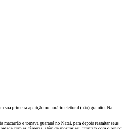
 sua primeira aparição no horário eleitoral (não) gratuito. Na
ia macarrão e tomava guaraná no Natal, para depois ressaltar seus
finidade com as câmeras, além de mostrar seu "contato com o povo",