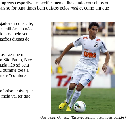
imprensa esportiva, especificamente, lhe dando conselhos ou
is se for para times bem quistos pelos
media
, como um que
gador e seu estafe,
ns milhões ao não
ionária pelo seu
tuações dignas de
-e-traz que o
 do São Paulo, Ney
cuada não só pela
u durante toda a
am de “combinar
o bolso, coisa que
 meia vai ter que
Que pena, Ganso... (Ricardo Saibun / Santosfc.com.br)