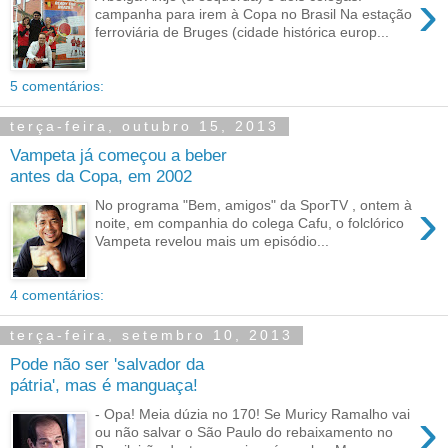
›
campanha para irem à Copa no Brasil Na estação
ferroviária de Bruges (cidade histórica europ...
5 comentários:
terça-feira, outubro 15, 2013
Vampeta já começou a beber
antes da Copa, em 2002
›
No programa "Bem, amigos" da SporTV , ontem à
noite, em companhia do colega Cafu, o folclórico
Vampeta revelou mais um episódio...
4 comentários:
terça-feira, setembro 10, 2013
Pode não ser 'salvador da
pátria', mas é manguaça!
›
- Opa! Meia dúzia no 170! Se Muricy Ramalho vai
ou não salvar o São Paulo do rebaixamento no