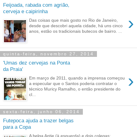
Feijoada, rabada com agrião,
cerveja e caipirinha
›
Das coisas que mais gosto no Rio de Janeiro,
desde que descobri aquela cidade, há uns cinco
anos, estão os tradicionais butecos de bairro. ...
quinta-feira, novembro 27, 2014
'Umas dez cervejas na Ponta
da Praia'
›
Em março de 2011, quando a imprensa começou
a especular que o Santos poderia contratar o
técnico Muricy Ramalho, o então presidente do
cl...
sexta-feira, junho 06, 2014
Futepoca ajuda a trazer belgas
para a Copa
A belga Antje (à esquerda) e dois colegas: