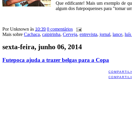
Que edificante! Mais um exemplo de q
algum dos futepoquenses para "tomar um 
Por
Unknown
às
10:39
0 comentários
Mais sobre
Cachaça
,
caipirinha
,
Cerveja
,
entrevista
,
jornal
,
lance
,
luís
sexta-feira, junho 06, 2014
Futepoca ajuda a trazer belgas para a Copa
COMPARTIL
COMPARTIL