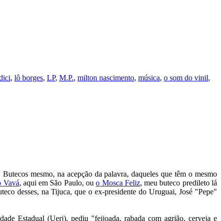
ici
,
lô borges
,
LP
,
M.P.
,
milton nascimento
,
música
,
o som do vinil
,
rro. Butecos mesmo, na acepção da palavra, daqueles que têm o mesmo
o Vavá
, aqui em São Paulo, ou
o Mosca Feliz
, meu buteco predileto lá
teco desses, na Tijuca, que o ex-presidente do Uruguai, José "Pepe"
de Estadual (Uerj), pediu "feijoada, rabada com agrião, cerveja e