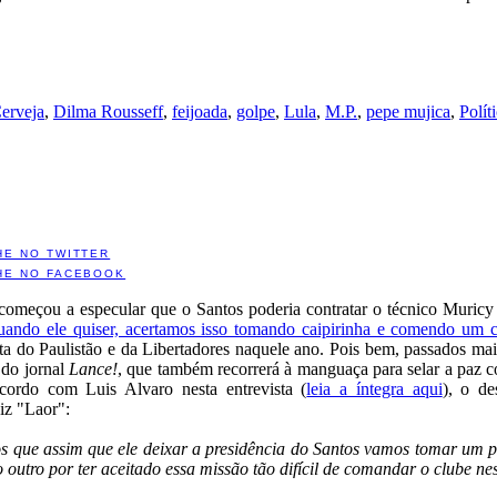
erveja
,
Dilma Rousseff
,
feijoada
,
golpe
,
Lula
,
M.P.
,
pepe mujica
,
Polít
HE NO TWITTER
HE NO FACEBOOK
meçou a especular que o Santos poderia contratar o técnico Muricy 
ando ele quiser, acertamos isso tomando caipirinha e comendo um 
ta do Paulistão e da Libertadores naquele ano. Pois bem, passados mais
 do jornal
Lance!
, que também recorrerá à manguaça para selar a paz 
cordo com Luis Alvaro nesta entrevista (
leia a íntegra aqui
), o d
iz "Laor":
s que assim que ele deixar a presidência do Santos vamos tomar um p
utro por ter aceitado essa missão tão difícil de comandar o clube ne