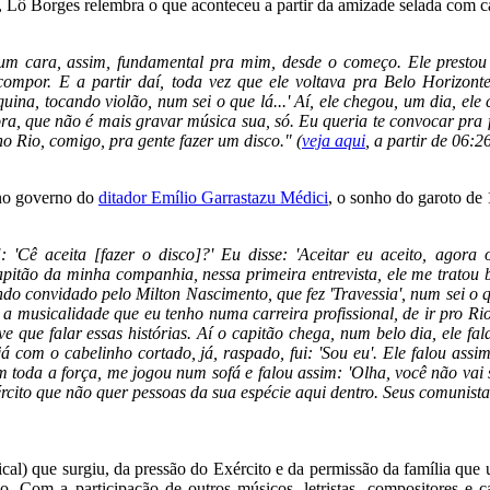
, Lô Borges relembra o que aconteceu a partir da amizade selada com ca
um cara, assim, fundamental pra mim, desde o começo. Ele prestou 
mpor. E a partir daí, toda vez que ele voltava pra Belo Horizonte
uina, tocando violão, num sei o que lá...' Aí, ele chegou, um dia, el
ra, que não é mais gravar música sua, só. Eu queria te convocar pra f
o Rio, comigo, pra gente fazer um disco." (
veja aqui
, a partir de 06:2
no governo do
ditador Emílio Garrastazu Médici
, o sonho do garoto de
]: 'Cê aceita [fazer o disco]?' Eu disse: 'Aceitar eu aceito, agora
apitão da minha companhia, nessa primeira entrevista, ele me tratou b
endo convidado pelo Milton Nascimento, que fez 'Travessia', num sei o 
 a musicalidade que eu tenho numa carreira profissional, de ir pro Ri
tive que falar essas histórias. Aí o capitão chega, num belo dia, ele
 já com o cabelinho cortado, já, raspado, fui: 'Sou eu'. Ele falou as
m toda a força, me jogou num sofá e falou assim: 'Olha, você não vai s
rcito que não quer pessoas da sua espécie aqui dentro. Seus comunist
ical) que surgiu, da pressão do Exército e da permissão da família que
do. Com a participação de outros músicos, letristas, compositores e c