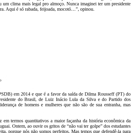
eu um clima mais legal pro almoço. Nunca imaginei ter um presidente
cura. Aqui é só rabada, feijoada, mocotó…”, opinou.
o
(PSDB) em 2014 e que é a favor da saída de Dilma Rousseff (PT) do
esidente do Brasil, de Luiz Inácio Lula da Silva e do Partido dos
a liderança de homens e mulheres que não são de sua entranha, mas
z em termos quantitativos a maior façanha da história econômica da
uai. Ontem, ao ouvir os gritos de “não vai ter golpe” dos estudantes
eita, porque nós não somos perfeitos. Mas temos que defendê-la para