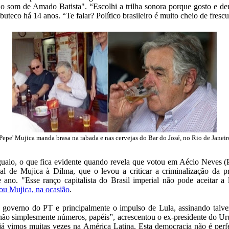
ao som de Amado Batista". “Escolhi a trilha sonora porque gosto e d
buteco há 14 anos. “Te falar? Político brasileiro é muito cheio de fres
'Pepe' Mujica manda brasa na rabada e nas cervejas do Bar do José, no Rio de Janeir
uaio, o que fica evidente quando revela que votou em Aécio Neves 
al de Mujica à Dilma, que o levou a criticar a criminalização da pr
 ano. "Esse ranço capitalista do Brasil imperial não pode aceitar 
cou Mujica, na ocasião
.
 o governo do PT e principalmente o impulso de Lula, assinando talve
ão simplesmente números, papéis”, acrescentou o ex-presidente do Urug
 já vimos muitas vezes na América Latina. Esta democracia não é perf