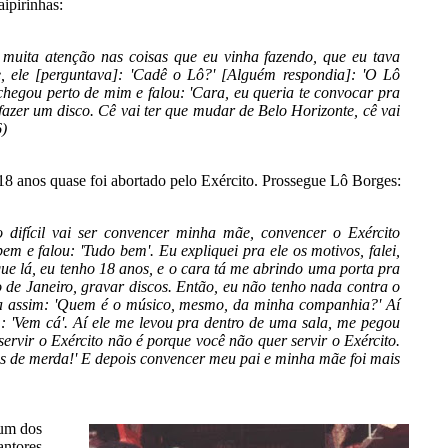
ipirinhas:
muita atenção nas coisas que eu vinha fazendo, que eu tava
, ele [perguntava]: 'Cadê o Lô?' [Alguém respondia]: 'O Lô
e chegou perto de mim e falou: 'Cara, eu queria te convocar pra
azer um disco. Cê vai ter que mudar de Belo Horizonte, cê vai
6)
 18 anos quase foi abortado pelo Exército. Prossegue Lô Borges:
 o difícil vai ser convencer minha mãe, convencer o Exército
em e falou: 'Tudo bem'. Eu expliquei pra ele os motivos, falei,
que lá, eu tenho 18 anos, e o cara tá me abrindo uma porta pra
o de Janeiro, gravar discos. Então, eu não tenho nada contra o
 fala assim: 'Quem é o músico, mesmo, da minha companhia?' Aí
sim: 'Vem cá'. Aí ele me levou pra dentro de uma sala, me pegou
ervir o Exército não é porque você não quer servir o Exército.
as de merda!' E depois convencer meu pai e minha mãe foi mais
 um dos
antores