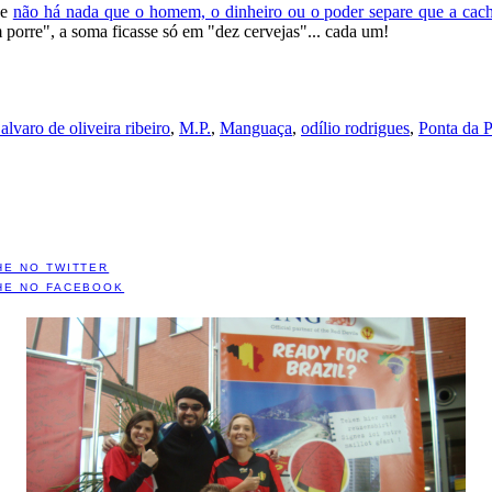
ue
não há nada que o homem, o dinheiro ou o poder separe que a cach
porre", a soma ficasse só em "dez cervejas"... cada um!
 alvaro de oliveira ribeiro
,
M.P.
,
Manguaça
,
odílio rodrigues
,
Ponta da P
HE NO TWITTER
HE NO FACEBOOK