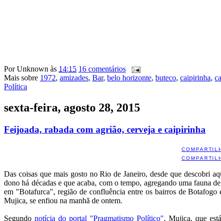
Por
Unknown
às
14:15
16 comentários
Mais sobre
1972
,
amizades
,
Bar
,
belo horizonte
,
buteco
,
caipirinha
,
ca
Política
sexta-feira, agosto 28, 2015
Feijoada, rabada com agrião, cerveja e caipirinha
COMPARTIL
COMPARTIL
Das coisas que mais gosto no Rio de Janeiro, desde que descobri aq
dono há décadas e que acaba, com o tempo, agregando uma fauna de fi
em "Botafurca", região de confluência entre os bairros de Botafogo
Mujica, se enfiou na manhã de ontem.
Segundo
notícia do portal "Pragmatismo Político"
, Mujica, que es