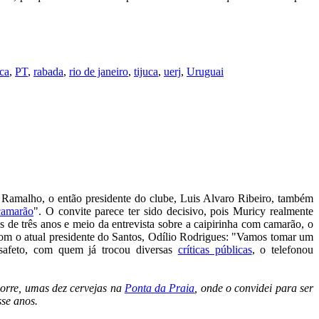
ica
,
PT
,
rabada
,
rio de janeiro
,
tijuca
,
uerj
,
Uruguai
Ramalho, o então presidente do clube, Luis Alvaro Ribeiro, também
camarão
". O convite parece ter sido decisivo, pois Muricy realmente
 de três anos e meio da entrevista sobre a caipirinha com camarão, o
com o atual presidente do Santos, Odílio Rodrigues: "Vamos tomar um
esafeto, com quem já trocou diversas
críticas públicas
, o telefonou
orre, umas dez cervejas na
Ponta da Praia
, onde o convidei para ser
sse anos.