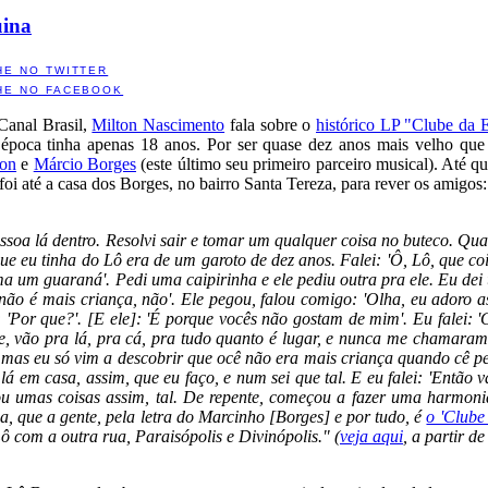
uina
HE NO TWITTER
HE NO FACEBOOK
Canal Brasil,
Milton Nascimento
fala sobre o
histórico LP "Clube da 
 época tinha apenas 18 anos. Por ser quase dez anos mais velho que
ton
e
Márcio Borges
(este último seu primeiro parceiro musical). Até q
oi até a casa dos Borges, no bairro Santa Tereza, para rever os amigos:
ssoa lá dentro. Resolvi sair e tomar um qualquer coisa no buteco. Qua
e eu tinha do Lô era de um garoto de dez anos. Falei: 'Ô, Lô, que co
oma um guaraná'. Pedi uma caipirinha e ele pediu outra pra ele. Eu de
 não é mais criança, não'. Ele pegou, falou comigo: 'Olha, eu adoro a
: 'Por que?'. [E ele]: 'É porque vocês não gostam de mim'. Eu falei: 
oite, vão pra lá, pra cá, pra tudo quanto é lugar, e nunca me chamara
r, mas eu só vim a descobrir que ocê não era mais criança quando cê pe
lá em casa, assim, que eu faço, e num sei que tal. E eu falei: 'Então
cou umas coisas assim, tal. De repente, começou a fazer uma harmon
 que a gente, pela letra do Marcinho [Borges] e por tudo, é
o 'Clube
ô com a outra rua, Paraisópolis e Divinópolis." (
veja aqui
, a partir d