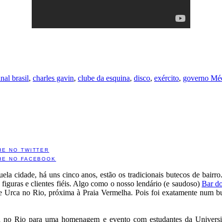
nal brasil
,
charles gavin
,
clube da esquina
,
disco
,
exército
,
governo Méd
HE NO TWITTER
HE NO FACEBOOK
uela cidade, há uns cinco anos, estão os tradicionais butecos de bai
guras e clientes fiéis. Algo como o nosso lendário (e saudoso)
Bar d
 e Urca no Rio, próxima à Praia Vermelha. Pois foi exatamente num bu
tá no Rio para uma homenagem e evento com estudantes da Universida