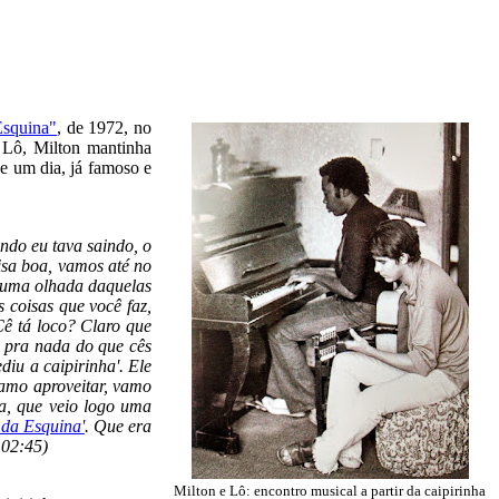
Esquina"
, de 1972, no
 Lô, Milton mantinha
ue um dia, já famoso e
ndo eu tava saindo, o
isa boa, vamos até no
i uma olhada daquelas
s coisas que você faz,
'Cê tá loco? Claro que
m pra nada do que cês
diu a caipirinha'. Ele
 vamo aproveitar, vamo
ia, que veio logo uma
 da Esquina'
. Que era
e 02:45)
Milton e Lô: encontro musical a partir da caipirinha