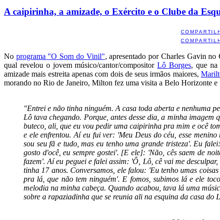
A caipirinha, a amizade, o Exército e o Clube da Esq
COMPARTIL
COMPARTIL
No
programa "O Som do Vinil"
, apresentado por Charles Gavin no 
qual revelou o jovem músico/cantor/compositor
Lô Borges
, que na
amizade mais estreita apenas com dois de seus irmãos maiores,
Maril
morando no Rio de Janeiro, Milton fez uma visita a Belo Horizonte e f
"Entrei e não tinha ninguém. A casa toda aberta e nenhuma pe
Lô tava chegando. Porque, antes desse dia, a minha imagem qu
buteco, ali, que eu vou pedir uma caipirinha pra mim e ocê t
e ele enfrentou. Aí eu fui ver: 'Meu Deus do céu, esse menino
sou seu fã e tudo, mas eu tenho uma grande tristeza'. Eu falei
gosto d'ocê, eu sempre gostei'. [E ele]: 'Não, cês saem de n
fazem'. Aí eu peguei e falei assim: 'Ô, Lô, cê vai me desculpa
tinha 17 anos. Conversamos, ele falou: 'Eu tenho umas coisas 
pra lá, que não tem ninguém'. E fomos, subimos lá e ele to
melodia na minha cabeça. Quando acabou, tava lá uma música,
sobre a rapaziadinha que se reunia ali na esquina da casa do L