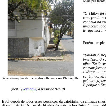
Mais pra frente
"O Milton foi 
começando a co
continua na esq
uma coisa, ago
ter que morar n
Porém, em ple
"[Milton disse
brasileiro. O c
olha: 'Eu tô s
eu transformar
Exército'. Eu 
eu, tímido, lá,
A pacata esquina da rua Paraisópolis com a rua Divinópolis
pelo braço, co
É porque o Exé
fácil." (
veja aqui
, a partir de 07:10)
E foi depois de todos esses percalços, da caipirinha, da amizade (mus
discos mais fantásticos da história da música brasileira foi produzi