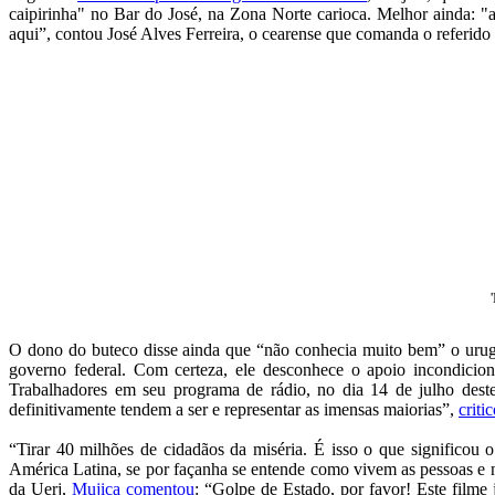
caipirinha" no Bar do José, na Zona Norte carioca. Melhor ainda: "
aqui”, contou José Alves Ferreira, o cearense que comanda o referido 
O dono do buteco disse ainda que “não conhecia muito bem” o urug
governo federal. Com certeza, ele desconhece o apoio incondicion
Trabalhadores em seu programa de rádio, no dia 14 de julho deste
definitivamente tendem a ser e representar as imensas maiorias”,
criti
“Tirar 40 milhões de cidadãos da miséria. É isso o que significou
América Latina, se por façanha se entende como vivem as pessoas e n
da Uerj,
Mujica comentou
: “Golpe de Estado, por favor! Este filme