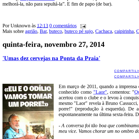
melhorá-la, não para sepultá-la”. E fim de papo (de bar).
Por
Unknown
às
12:13
0 comentários
Mais sobre
agrião
,
Bar
,
buteco
,
buteco pé sujo
,
Cachaça
,
caipirinha
,
C
quinta-feira, novembro 27, 2014
'Umas dez cervejas na Ponta da Praia'
COMPARTIL
COMPARTIL
Em março de 2011, quando a imprensa co
conhecido como
"Laor"
, comentou: "
Qu
acertou com o clube e o levou à conquis
mesmo "Laor" revela à Bruno Cassucci,
porre!" (reprodução à esquerda). De a
espontaneamente na última sexta-feira. D
- A conversa foi tão boa que combinamo
meu vice. Vamos chorar um no ombro do o