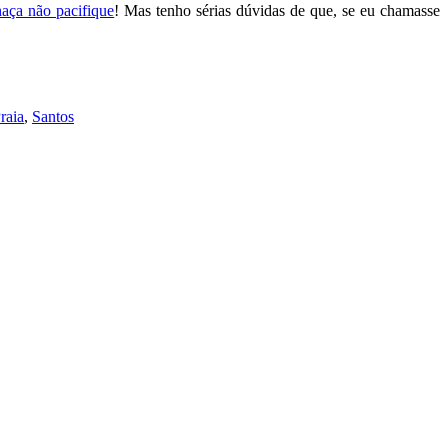
aça não pacifique
! Mas tenho sérias dúvidas de que, se eu chamasse
raia
,
Santos