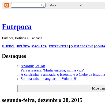
Futepoca
Futebol, Política e Cachaça
FUTEBOL
|
POLÍTICA
|
CACHAÇA
|
ENTREVISTAS
|
QUEM ESCREVE
|
CONTA
Destaques
Anarquia, oi, oi!
Para a ressaca, 'Minha enxada, minha vida'
A caipirinha, a amizade, o Exército e o Clube da Esquina
Som na caixa, manguaça! - Volume 91
Mostra
segunda-feira, dezembro 28, 2015