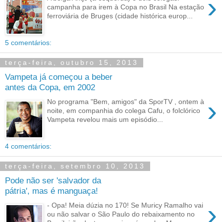
›
campanha para irem à Copa no Brasil Na estação
ferroviária de Bruges (cidade histórica europ...
5 comentários:
terça-feira, outubro 15, 2013
Vampeta já começou a beber
antes da Copa, em 2002
›
No programa "Bem, amigos" da SporTV , ontem à
noite, em companhia do colega Cafu, o folclórico
Vampeta revelou mais um episódio...
4 comentários:
terça-feira, setembro 10, 2013
Pode não ser 'salvador da
pátria', mas é manguaça!
›
- Opa! Meia dúzia no 170! Se Muricy Ramalho vai
ou não salvar o São Paulo do rebaixamento no