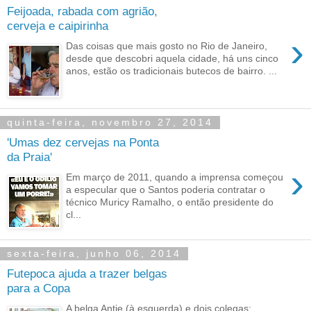
Feijoada, rabada com agrião,
cerveja e caipirinha
›
Das coisas que mais gosto no Rio de Janeiro,
desde que descobri aquela cidade, há uns cinco
anos, estão os tradicionais butecos de bairro. ...
quinta-feira, novembro 27, 2014
'Umas dez cervejas na Ponta
da Praia'
›
Em março de 2011, quando a imprensa começou
a especular que o Santos poderia contratar o
técnico Muricy Ramalho, o então presidente do
cl...
sexta-feira, junho 06, 2014
Futepoca ajuda a trazer belgas
para a Copa
A belga Antje (à esquerda) e dois colegas: