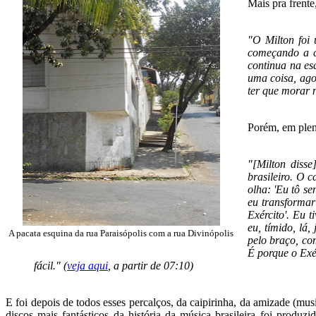
Mais pra frente
"O Milton foi 
começando a co
continua na esq
uma coisa, ago
ter que morar n
Porém, em ple
"[Milton disse
brasileiro. O c
olha: 'Eu tô s
eu transformar
Exército'. Eu 
eu, tímido, lá,
A pacata esquina da rua Paraisópolis com a rua Divinópolis
pelo braço, co
É porque o Exé
fácil." (
veja aqui
, a partir de 07:10)
E foi depois de todos esses percalços, da caipirinha, da amizade (mus
discos mais fantásticos da história da música brasileira foi produzi