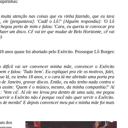
ipirinhas:
muita atenção nas coisas que eu vinha fazendo, que eu tava
, ele [perguntava]: 'Cadê o Lô?' [Alguém respondia]: 'O Lô
e chegou perto de mim e falou: 'Cara, eu queria te convocar pra
azer um disco. Cê vai ter que mudar de Belo Horizonte, cê vai
6)
 18 anos quase foi abortado pelo Exército. Prossegue Lô Borges:
 o difícil vai ser convencer minha mãe, convencer o Exército
em e falou: 'Tudo bem'. Eu expliquei pra ele os motivos, falei,
que lá, eu tenho 18 anos, e o cara tá me abrindo uma porta pra
o de Janeiro, gravar discos. Então, eu não tenho nada contra o
 fala assim: 'Quem é o músico, mesmo, da minha companhia?' Aí
sim: 'Vem cá'. Aí ele me levou pra dentro de uma sala, me pegou
ervir o Exército não é porque você não quer servir o Exército.
as de merda!' E depois convencer meu pai e minha mãe foi mais
 um dos
antores