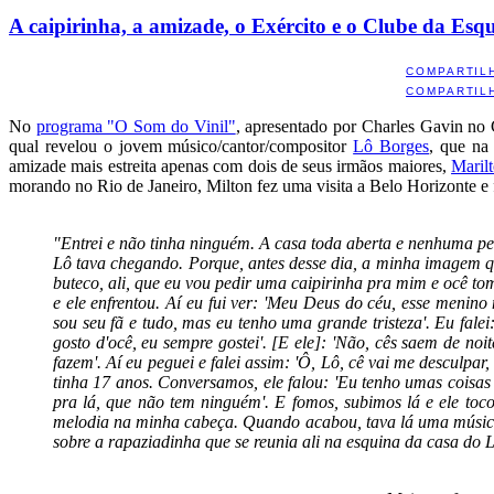
A caipirinha, a amizade, o Exército e o Clube da Esq
COMPARTIL
COMPARTIL
No
programa "O Som do Vinil"
, apresentado por Charles Gavin no 
qual revelou o jovem músico/cantor/compositor
Lô Borges
, que na
amizade mais estreita apenas com dois de seus irmãos maiores,
Maril
morando no Rio de Janeiro, Milton fez uma visita a Belo Horizonte e f
"Entrei e não tinha ninguém. A casa toda aberta e nenhuma pe
Lô tava chegando. Porque, antes desse dia, a minha imagem qu
buteco, ali, que eu vou pedir uma caipirinha pra mim e ocê t
e ele enfrentou. Aí eu fui ver: 'Meu Deus do céu, esse menino
sou seu fã e tudo, mas eu tenho uma grande tristeza'. Eu falei
gosto d'ocê, eu sempre gostei'. [E ele]: 'Não, cês saem de n
fazem'. Aí eu peguei e falei assim: 'Ô, Lô, cê vai me desculpa
tinha 17 anos. Conversamos, ele falou: 'Eu tenho umas coisas 
pra lá, que não tem ninguém'. E fomos, subimos lá e ele to
melodia na minha cabeça. Quando acabou, tava lá uma música,
sobre a rapaziadinha que se reunia ali na esquina da casa do L