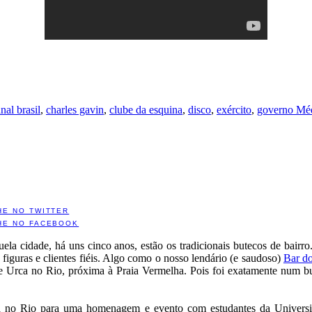
nal brasil
,
charles gavin
,
clube da esquina
,
disco
,
exército
,
governo Méd
HE NO TWITTER
HE NO FACEBOOK
uela cidade, há uns cinco anos, estão os tradicionais butecos de bai
guras e clientes fiéis. Algo como o nosso lendário (e saudoso)
Bar d
 e Urca no Rio, próxima à Praia Vermelha. Pois foi exatamente num bu
tá no Rio para uma homenagem e evento com estudantes da Universida