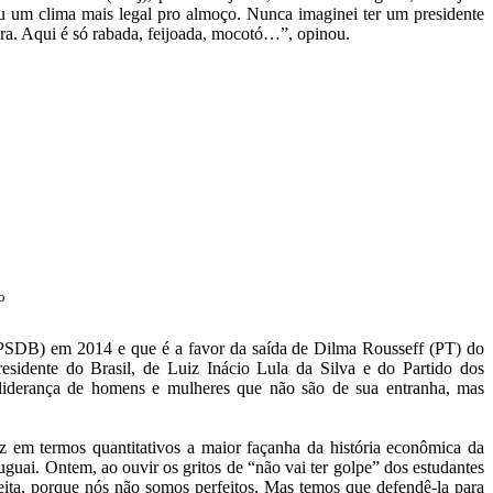
eu um clima mais legal pro almoço. Nunca imaginei ter um presidente
cura. Aqui é só rabada, feijoada, mocotó…”, opinou.
o
(PSDB) em 2014 e que é a favor da saída de Dilma Rousseff (PT) do
esidente do Brasil, de Luiz Inácio Lula da Silva e do Partido dos
a liderança de homens e mulheres que não são de sua entranha, mas
z em termos quantitativos a maior façanha da história econômica da
uai. Ontem, ao ouvir os gritos de “não vai ter golpe” dos estudantes
eita, porque nós não somos perfeitos. Mas temos que defendê-la para