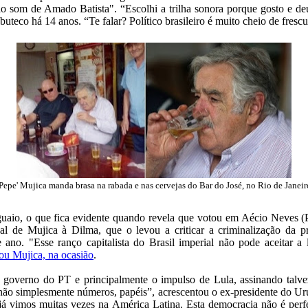
ao som de Amado Batista". “Escolhi a trilha sonora porque gosto e d
buteco há 14 anos. “Te falar? Político brasileiro é muito cheio de fres
'Pepe' Mujica manda brasa na rabada e nas cervejas do Bar do José, no Rio de Janeir
uaio, o que fica evidente quando revela que votou em Aécio Neves 
al de Mujica à Dilma, que o levou a criticar a criminalização da pr
 ano. "Esse ranço capitalista do Brasil imperial não pode aceitar 
cou Mujica, na ocasião
.
 o governo do PT e principalmente o impulso de Lula, assinando talve
ão simplesmente números, papéis”, acrescentou o ex-presidente do Urug
 já vimos muitas vezes na América Latina. Esta democracia não é perf