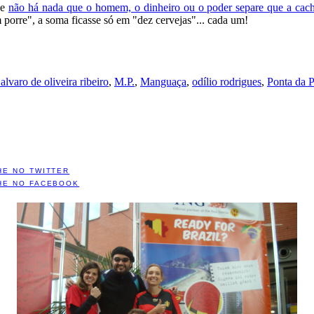
ue
não há nada que o homem, o dinheiro ou o poder separe que a cach
porre", a soma ficasse só em "dez cervejas"... cada um!
 alvaro de oliveira ribeiro
,
M.P.
,
Manguaça
,
odílio rodrigues
,
Ponta da P
HE NO TWITTER
HE NO FACEBOOK