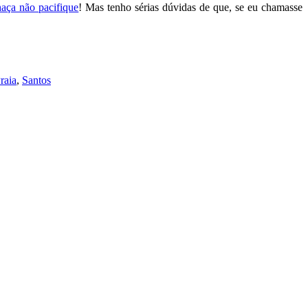
aça não pacifique
! Mas tenho sérias dúvidas de que, se eu chamasse
raia
,
Santos