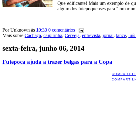
Que edificante! Mais um exemplo de q
algum dos futepoquenses para "tomar um 
Por
Unknown
às
10:39
0 comentários
Mais sobre
Cachaça
,
caipirinha
,
Cerveja
,
entrevista
,
jornal
,
lance
,
luís
sexta-feira, junho 06, 2014
Futepoca ajuda a trazer belgas para a Copa
COMPARTIL
COMPARTIL