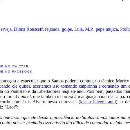
erveja
,
Dilma Rousseff
,
feijoada
,
golpe
,
Lula
,
M.P.
,
pepe mujica
,
Polít
HE NO TWITTER
HE NO FACEBOOK
meçou a especular que o Santos poderia contratar o técnico Muricy 
ando ele quiser, acertamos isso tomando caipirinha e comendo um 
ta do Paulistão e da Libertadores naquele ano. Pois bem, passados mais
 do jornal
Lance!
, que também recorrerá à manguaça para selar a paz 
cordo com Luis Alvaro nesta entrevista (
leia a íntegra aqui
), o d
iz "Laor":
s que assim que ele deixar a presidência do Santos vamos tomar um p
utro por ter aceitado essa missão tão difícil de comandar o clube ne