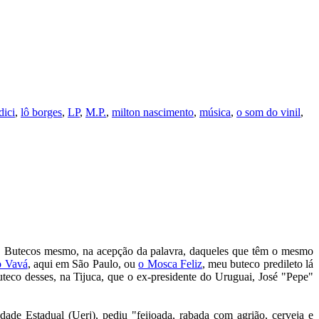
ici
,
lô borges
,
LP
,
M.P.
,
milton nascimento
,
música
,
o som do vinil
,
rro. Butecos mesmo, na acepção da palavra, daqueles que têm o mesmo
o Vavá
, aqui em São Paulo, ou
o Mosca Feliz
, meu buteco predileto lá
teco desses, na Tijuca, que o ex-presidente do Uruguai, José "Pepe"
de Estadual (Uerj), pediu "feijoada, rabada com agrião, cerveja e