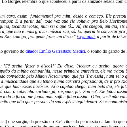
, Lô Borges relembra o que aconteceu a partir da amizade selada com ca
um cara, assim, fundamental pra mim, desde o começo. Ele prestou 
mpor. E a partir daí, toda vez que ele voltava pra Belo Horizonte
uina, tocando violão, num sei o que lá...' Aí, ele chegou, um dia, el
ra, que não é mais gravar música sua, só. Eu queria te convocar pra f
o Rio, comigo, pra gente fazer um disco." (
veja aqui
, a partir de 06:2
no governo do
ditador Emílio Garrastazu Médici
, o sonho do garoto de
]: 'Cê aceita [fazer o disco]?' Eu disse: 'Aceitar eu aceito, agora
apitão da minha companhia, nessa primeira entrevista, ele me tratou b
endo convidado pelo Milton Nascimento, que fez 'Travessia', num sei o 
 a musicalidade que eu tenho numa carreira profissional, de ir pro Ri
tive que falar essas histórias. Aí o capitão chega, num belo dia, ele
 já com o cabelinho cortado, já, raspado, fui: 'Sou eu'. Ele falou as
m toda a força, me jogou num sofá e falou assim: 'Olha, você não vai s
rcito que não quer pessoas da sua espécie aqui dentro. Seus comunist
ical) que surgiu, da pressão do Exército e da permissão da família que
do. Com a participação de outros músicos, letristas, compositores e c