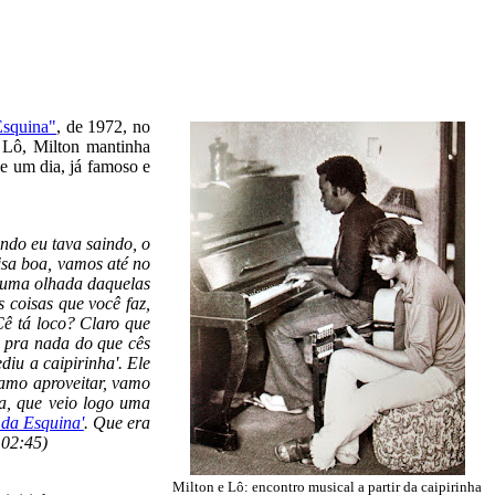
Esquina"
, de 1972, no
 Lô, Milton mantinha
ue um dia, já famoso e
ndo eu tava saindo, o
isa boa, vamos até no
i uma olhada daquelas
s coisas que você faz,
'Cê tá loco? Claro que
m pra nada do que cês
diu a caipirinha'. Ele
 vamo aproveitar, vamo
ia, que veio logo uma
 da Esquina'
. Que era
e 02:45)
Milton e Lô: encontro musical a partir da caipirinha