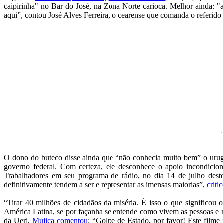
caipirinha" no Bar do José, na Zona Norte carioca. Melhor ainda: "
aqui”, contou José Alves Ferreira, o cearense que comanda o referido 
O dono do buteco disse ainda que “não conhecia muito bem” o urug
governo federal. Com certeza, ele desconhece o apoio incondicion
Trabalhadores em seu programa de rádio, no dia 14 de julho deste
definitivamente tendem a ser e representar as imensas maiorias”,
criti
“Tirar 40 milhões de cidadãos da miséria. É isso o que significou
América Latina, se por façanha se entende como vivem as pessoas e n
da Uerj,
Mujica comentou
: “Golpe de Estado, por favor! Este filme