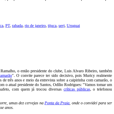
ica
,
PT
,
rabada
,
rio de janeiro
,
tijuca
,
uerj
,
Uruguai
Ramalho, o então presidente do clube, Luis Alvaro Ribeiro, também
camarão
". O convite parece ter sido decisivo, pois Muricy realmente
 de três anos e meio da entrevista sobre a caipirinha com camarão, o
com o atual presidente do Santos, Odílio Rodrigues: "Vamos tomar um
esafeto, com quem já trocou diversas
críticas públicas
, o telefonou
orre, umas dez cervejas na
Ponta da Praia
, onde o convidei para ser
sse anos.