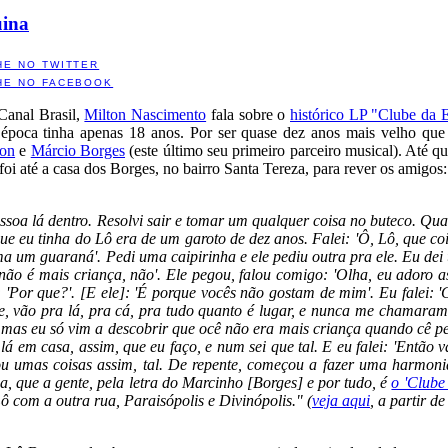
uina
HE NO TWITTER
HE NO FACEBOOK
Canal Brasil,
Milton Nascimento
fala sobre o
histórico LP "Clube da 
 época tinha apenas 18 anos. Por ser quase dez anos mais velho que
ton
e
Márcio Borges
(este último seu primeiro parceiro musical). Até q
oi até a casa dos Borges, no bairro Santa Tereza, para rever os amigos:
ssoa lá dentro. Resolvi sair e tomar um qualquer coisa no buteco. Qua
e eu tinha do Lô era de um garoto de dez anos. Falei: 'Ô, Lô, que co
oma um guaraná'. Pedi uma caipirinha e ele pediu outra pra ele. Eu de
 não é mais criança, não'. Ele pegou, falou comigo: 'Olha, eu adoro a
: 'Por que?'. [E ele]: 'É porque vocês não gostam de mim'. Eu falei: 
oite, vão pra lá, pra cá, pra tudo quanto é lugar, e nunca me chamara
r, mas eu só vim a descobrir que ocê não era mais criança quando cê pe
lá em casa, assim, que eu faço, e num sei que tal. E eu falei: 'Então
cou umas coisas assim, tal. De repente, começou a fazer uma harmon
 que a gente, pela letra do Marcinho [Borges] e por tudo, é
o 'Clube
ô com a outra rua, Paraisópolis e Divinópolis." (
veja aqui
, a partir d