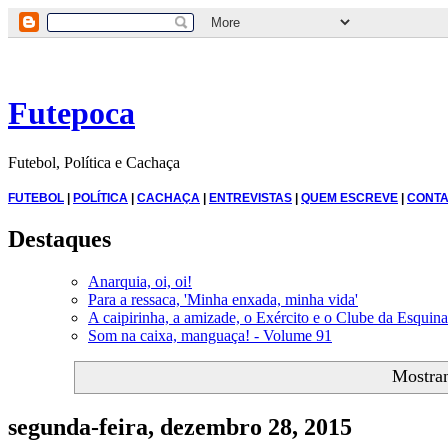
Futepoca
Futebol, Política e Cachaça
FUTEBOL
|
POLÍTICA
|
CACHAÇA
|
ENTREVISTAS
|
QUEM ESCREVE
|
CONTA
Destaques
Anarquia, oi, oi!
Para a ressaca, 'Minha enxada, minha vida'
A caipirinha, a amizade, o Exército e o Clube da Esquina
Som na caixa, manguaça! - Volume 91
Mostra
segunda-feira, dezembro 28, 2015