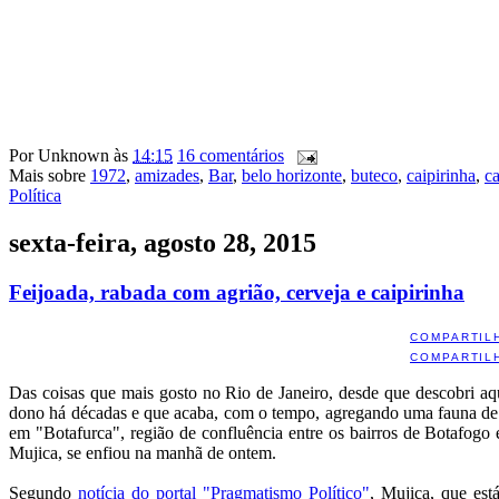
Por
Unknown
às
14:15
16 comentários
Mais sobre
1972
,
amizades
,
Bar
,
belo horizonte
,
buteco
,
caipirinha
,
ca
Política
sexta-feira, agosto 28, 2015
Feijoada, rabada com agrião, cerveja e caipirinha
COMPARTIL
COMPARTIL
Das coisas que mais gosto no Rio de Janeiro, desde que descobri aq
dono há décadas e que acaba, com o tempo, agregando uma fauna de fi
em "Botafurca", região de confluência entre os bairros de Botafogo
Mujica, se enfiou na manhã de ontem.
Segundo
notícia do portal "Pragmatismo Político"
, Mujica, que es