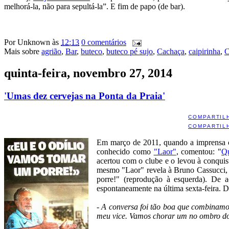
melhorá-la, não para sepultá-la”. E fim de papo (de bar).
Por
Unknown
às
12:13
0 comentários
Mais sobre
agrião
,
Bar
,
buteco
,
buteco pé sujo
,
Cachaça
,
caipirinha
,
C
quinta-feira, novembro 27, 2014
'Umas dez cervejas na Ponta da Praia'
COMPARTIL
COMPARTIL
Em março de 2011, quando a imprensa co
conhecido como
"Laor"
, comentou: "
Qu
acertou com o clube e o levou à conquis
mesmo "Laor" revela à Bruno Cassucci,
porre!" (reprodução à esquerda). De a
espontaneamente na última sexta-feira. D
- A conversa foi tão boa que combinamo
meu vice. Vamos chorar um no ombro do o