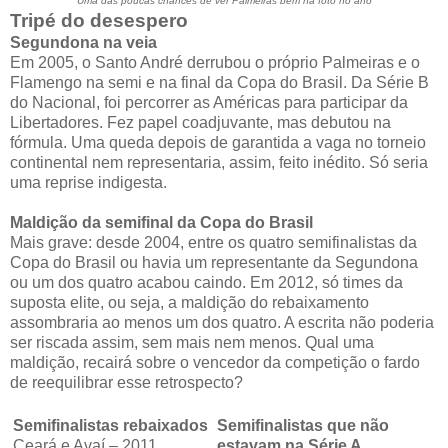
Uma das poucas chances de ver Palmeiras bem na foto no ano
Tripé do desespero
Segundona na veia
Em 2005, o Santo André derrubou o próprio Palmeiras e o
Flamengo na semi e na final da Copa do Brasil. Da Série B
do Nacional, foi percorrer as Américas para participar da
Libertadores. Fez papel coadjuvante, mas debutou na
fórmula. Uma queda depois de garantida a vaga no torneio
continental nem representaria, assim, feito inédito. Só seria
uma reprise indigesta.
Maldição da semifinal da Copa do Brasil
Mais grave: desde 2004, entre os quatro semifinalistas da
Copa do Brasil ou havia um representante da Segundona
ou um dos quatro acabou caindo. Em 2012, só times da
suposta elite, ou seja, a maldição do rebaixamento
assombraria ao menos um dos quatro. A escrita não poderia
ser riscada assim, sem mais nem menos. Qual uma
maldição, recairá sobre o vencedor da competição o fardo
de reequilibrar esse retrospecto?
Semifinalistas rebaixados
Semifinalistas que não
Ceará e Avaí – 2011
estavam na Série A