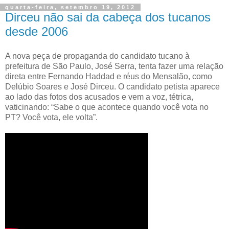
quarta-feira, setembro 19, 2012
Dirceu não sai da cabeça dos tucanos
desde 2006
A nova peça de propaganda do candidato tucano à
prefeitura de São Paulo, José Serra, tenta fazer uma relação
direta entre Fernando Haddad e réus do Mensalão, como
Delúbio Soares e José Dirceu. O candidato petista aparece
ao lado das fotos dos acusados e vem a voz, tétrica,
vaticinando: “Sabe o que acontece quando você vota no
PT? Você vota, ele volta”.