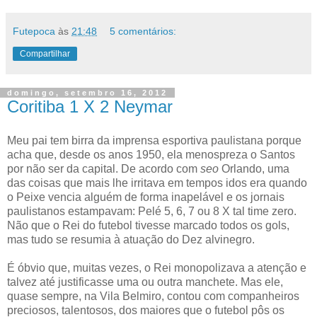
Futepoca
às
21:48
5 comentários:
Compartilhar
domingo, setembro 16, 2012
Coritiba 1 X 2 Neymar
Meu pai tem birra da imprensa esportiva paulistana porque
acha que, desde os anos 1950, ela menospreza o Santos
por não ser da capital. De acordo com
seo
Orlando, uma
das coisas que mais lhe irritava em tempos idos era quando
o Peixe vencia alguém de forma inapelável e os jornais
paulistanos estampavam: Pelé 5, 6, 7 ou 8 X tal time zero.
Não que o Rei do futebol tivesse marcado todos os gols,
mas tudo se resumia à atuação do Dez alvinegro.
É óbvio que, muitas vezes, o Rei monopolizava a atenção e
talvez até justificasse uma ou outra manchete. Mas ele,
quase sempre, na Vila Belmiro, contou com companheiros
preciosos, talentosos, dos maiores que o futebol pôs os