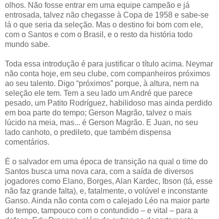
olhos. Não fosse entrar em uma equipe campeão e já
entrosada, talvez não chegasse à Copa de 1958 e sabe-se
lá o que seria da seleção. Mas o destino foi bom com ele,
com o Santos e com o Brasil, e o resto da história todo
mundo sabe.
Toda essa introdução é para justificar o título acima. Neymar
não conta hoje, em seu clube, com companheiros próximos
ao seu talento. Digo “próximos” porque, à altura, nem na
seleção ele tem. Tem a seu lado um André que parece
pesado, um Patito Rodríguez, habilidoso mas ainda perdido
em boa parte do tempo; Gerson Magrão, talvez o mais
lúcido na meia, mas... é Gerson Magrão. E Juan, no seu
lado canhoto, o predileto, que também dispensa
comentários.
É o salvador em uma época de transição na qual o time do
Santos busca uma nova cara, com a saída de diversos
jogadores como Elano, Borges, Alan Kardec, Ibson (tá, esse
não faz grande falta), e, fatalmente, o volúvel e inconstante
Ganso. Ainda não conta com o calejado Léo na maior parte
do tempo, tampouco com o contundido – e vital – para a