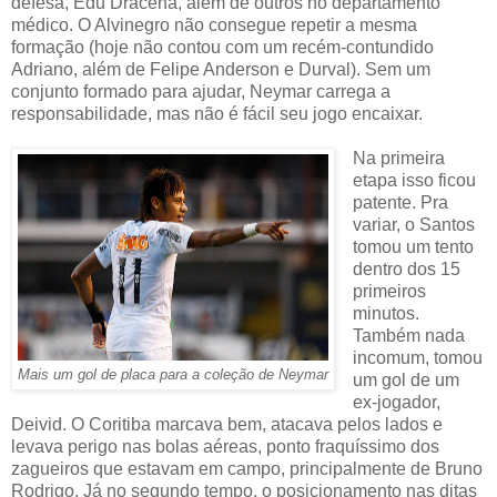
defesa, Edu Dracena, além de outros no departamento
médico. O Alvinegro não consegue repetir a mesma
formação (hoje não contou com um recém-contundido
Adriano, além de Felipe Anderson e Durval). Sem um
conjunto formado para ajudar, Neymar carrega a
responsabilidade, mas não é fácil seu jogo encaixar.
Na primeira
etapa isso ficou
patente. Pra
variar, o Santos
tomou um tento
dentro dos 15
primeiros
minutos.
Também nada
incomum, tomou
Mais um gol de placa para a coleção de Neymar
um gol de um
ex-jogador,
Deivid. O Coritiba marcava bem, atacava pelos lados e
levava perigo nas bolas aéreas, ponto fraquíssimo dos
zagueiros que estavam em campo, principalmente de Bruno
Rodrigo. Já no segundo tempo, o posicionamento nas ditas