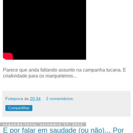
Parece que anda faltando assunto na campanha tucana. E
criatividade para os marqueteiros...
Futepoca
às
20:34
2 comentários:
Compartilhar
segunda-feira, setembro 17, 2012
E por falar em saudade (ou não)... Por