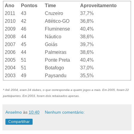
Ano
Pontos
Time
Aproveitamento
2011
43
Cruzeiro
37,7%
2010
42
Atlético-GO
36,8%
2009
46
Fluminense
40,4%
2008
44
Náutico
38,6%
2007
45
Goiás
39,7%
2006
44
Palmeiras
38,6%
2005
51
Ponte Preta
40,4%
2004
51
Botafogo
37,0%
2003
49
Paysandu
35,5%
* Até 2004, eram 24 clubes, o que correspondia a quatro jogos a mais. Em 2005, foram 22
participantes. Em 2003, foram dois rebaixados apenas.
Anselmo
às
10:40
Nenhum comentário:
Compartilhar