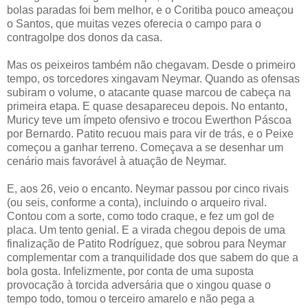
bolas paradas foi bem melhor, e o Coritiba pouco ameaçou
o Santos, que muitas vezes oferecia o campo para o
contragolpe dos donos da casa.
Mas os peixeiros também não chegavam. Desde o primeiro
tempo, os torcedores xingavam Neymar. Quando as ofensas
subiram o volume, o atacante quase marcou de cabeça na
primeira etapa. E quase desapareceu depois. No entanto,
Muricy teve um ímpeto ofensivo e trocou Ewerthon Páscoa
por Bernardo. Patito recuou mais para vir de trás, e o Peixe
começou a ganhar terreno. Começava a se desenhar um
cenário mais favorável à atuação de Neymar.
E, aos 26, veio o encanto. Neymar passou por cinco rivais
(ou seis, conforme a conta), incluindo o arqueiro rival.
Contou com a sorte, como todo craque, e fez um gol de
placa. Um tento genial. E a virada chegou depois de uma
finalização de Patito Rodríguez, que sobrou para Neymar
complementar com a tranquilidade dos que sabem do que a
bola gosta. Infelizmente, por conta de uma suposta
provocação à torcida adversária que o xingou quase o
tempo todo, tomou o terceiro amarelo e não pega a