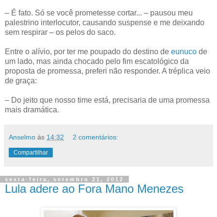
– É fato. Só se você prometesse cortar... – pausou meu
palestrino interlocutor, causando suspense e me deixando
sem respirar – os pelos do saco.
Entre o alívio, por ter me poupado do destino de
eunuco
de
um lado, mas ainda chocado pelo fim escatológico da
proposta de promessa, preferi não responder. A tréplica veio
de graça:
– Do jeito que nosso time está, precisaria de uma promessa
mais dramática.
Anselmo
às
14:32
2 comentários:
Compartilhar
sexta-feira, setembro 21, 2012
Lula adere ao Fora Mano Menezes