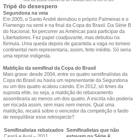
Uma das poucas chances de ver Palmeiras bem na foto no ano
Tripé do desespero
Segundona na veia
Em 2005, o Santo André derrubou o próprio Palmeiras e o
Flamengo na semi e na final da Copa do Brasil. Da Série B
do Nacional, foi percorrer as Américas para participar da
Libertadores. Fez papel coadjuvante, mas debutou na
fórmula. Uma queda depois de garantida a vaga no torneio
continental nem representaria, assim, feito inédito. Só seria
uma reprise indigesta.
Maldição da semifinal da Copa do Brasil
Mais grave: desde 2004, entre os quatro semifinalistas da
Copa do Brasil ou havia um representante da Segundona
ou um dos quatro acabou caindo. Em 2012, só times da
suposta elite, ou seja, a maldição do rebaixamento
assombraria ao menos um dos quatro. A escrita não poderia
ser riscada assim, sem mais nem menos. Qual uma
maldição, recairá sobre o vencedor da competição o fardo
de reequilibrar esse retrospecto?
Semifinalistas rebaixados
Semifinalistas que não
Ceará e Avaí – 2011
estavam na Série A