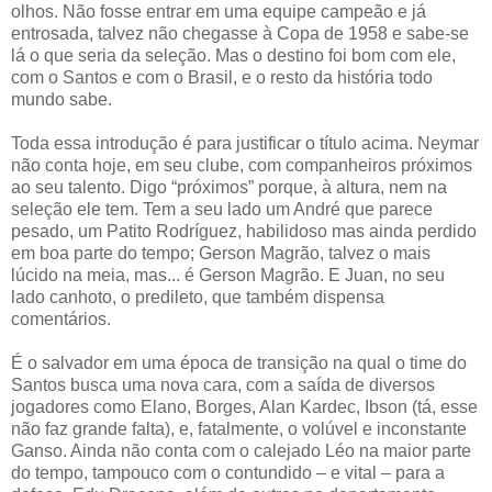
olhos. Não fosse entrar em uma equipe campeão e já
entrosada, talvez não chegasse à Copa de 1958 e sabe-se
lá o que seria da seleção. Mas o destino foi bom com ele,
com o Santos e com o Brasil, e o resto da história todo
mundo sabe.
Toda essa introdução é para justificar o título acima. Neymar
não conta hoje, em seu clube, com companheiros próximos
ao seu talento. Digo “próximos” porque, à altura, nem na
seleção ele tem. Tem a seu lado um André que parece
pesado, um Patito Rodríguez, habilidoso mas ainda perdido
em boa parte do tempo; Gerson Magrão, talvez o mais
lúcido na meia, mas... é Gerson Magrão. E Juan, no seu
lado canhoto, o predileto, que também dispensa
comentários.
É o salvador em uma época de transição na qual o time do
Santos busca uma nova cara, com a saída de diversos
jogadores como Elano, Borges, Alan Kardec, Ibson (tá, esse
não faz grande falta), e, fatalmente, o volúvel e inconstante
Ganso. Ainda não conta com o calejado Léo na maior parte
do tempo, tampouco com o contundido – e vital – para a