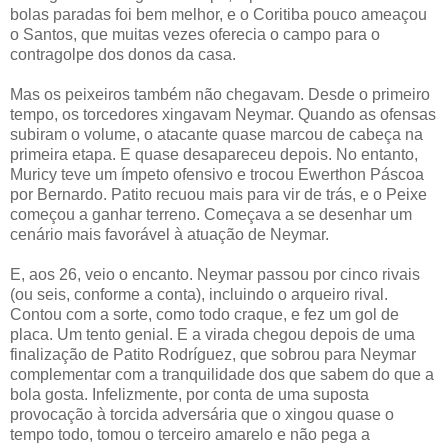
bolas paradas foi bem melhor, e o Coritiba pouco ameaçou
o Santos, que muitas vezes oferecia o campo para o
contragolpe dos donos da casa.
Mas os peixeiros também não chegavam. Desde o primeiro
tempo, os torcedores xingavam Neymar. Quando as ofensas
subiram o volume, o atacante quase marcou de cabeça na
primeira etapa. E quase desapareceu depois. No entanto,
Muricy teve um ímpeto ofensivo e trocou Ewerthon Páscoa
por Bernardo. Patito recuou mais para vir de trás, e o Peixe
começou a ganhar terreno. Começava a se desenhar um
cenário mais favorável à atuação de Neymar.
E, aos 26, veio o encanto. Neymar passou por cinco rivais
(ou seis, conforme a conta), incluindo o arqueiro rival.
Contou com a sorte, como todo craque, e fez um gol de
placa. Um tento genial. E a virada chegou depois de uma
finalização de Patito Rodríguez, que sobrou para Neymar
complementar com a tranquilidade dos que sabem do que a
bola gosta. Infelizmente, por conta de uma suposta
provocação à torcida adversária que o xingou quase o
tempo todo, tomou o terceiro amarelo e não pega a