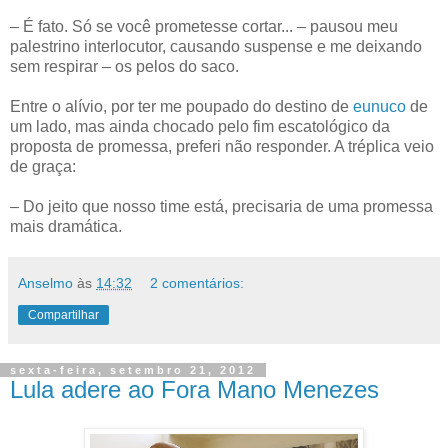
– É fato. Só se você prometesse cortar... – pausou meu
palestrino interlocutor, causando suspense e me deixando
sem respirar – os pelos do saco.
Entre o alívio, por ter me poupado do destino de
eunuco
de
um lado, mas ainda chocado pelo fim escatológico da
proposta de promessa, preferi não responder. A tréplica veio
de graça:
– Do jeito que nosso time está, precisaria de uma promessa
mais dramática.
Anselmo
às
14:32
2 comentários:
Compartilhar
sexta-feira, setembro 21, 2012
Lula adere ao Fora Mano Menezes