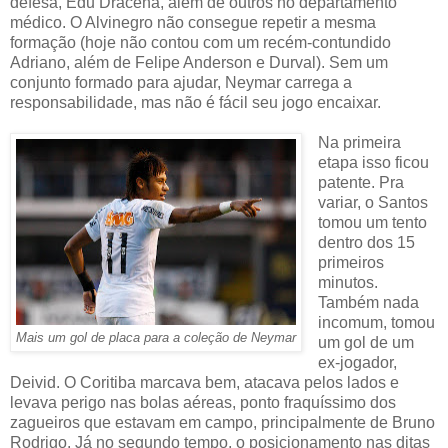
defesa, Edu Dracena, além de outros no departamento
médico. O Alvinegro não consegue repetir a mesma
formação (hoje não contou com um recém-contundido
Adriano, além de Felipe Anderson e Durval). Sem um
conjunto formado para ajudar, Neymar carrega a
responsabilidade, mas não é fácil seu jogo encaixar.
Na primeira
etapa isso ficou
patente. Pra
variar, o Santos
tomou um tento
dentro dos 15
primeiros
minutos.
Também nada
incomum, tomou
Mais um gol de placa para a coleção de Neymar
um gol de um
ex-jogador,
Deivid. O Coritiba marcava bem, atacava pelos lados e
levava perigo nas bolas aéreas, ponto fraquíssimo dos
zagueiros que estavam em campo, principalmente de Bruno
Rodrigo. Já no segundo tempo, o posicionamento nas ditas