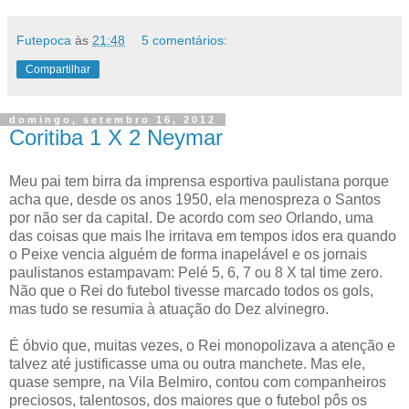
Futepoca
às
21:48
5 comentários:
Compartilhar
domingo, setembro 16, 2012
Coritiba 1 X 2 Neymar
Meu pai tem birra da imprensa esportiva paulistana porque
acha que, desde os anos 1950, ela menospreza o Santos
por não ser da capital. De acordo com
seo
Orlando, uma
das coisas que mais lhe irritava em tempos idos era quando
o Peixe vencia alguém de forma inapelável e os jornais
paulistanos estampavam: Pelé 5, 6, 7 ou 8 X tal time zero.
Não que o Rei do futebol tivesse marcado todos os gols,
mas tudo se resumia à atuação do Dez alvinegro.
É óbvio que, muitas vezes, o Rei monopolizava a atenção e
talvez até justificasse uma ou outra manchete. Mas ele,
quase sempre, na Vila Belmiro, contou com companheiros
preciosos, talentosos, dos maiores que o futebol pôs os