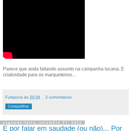
Parece que anda faltando assunto na campanha tucana. E
criatividade para os marqueteiros...
Futepoca
às
20:34
2 comentários:
Compartilhar
segunda-feira, setembro 17, 2012
E por falar em saudade (ou não)... Por