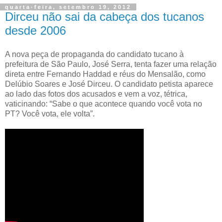
quarta-feira, setembro 19, 2012
Dirceu não sai da cabeça dos tucanos
desde 2006
A nova peça de propaganda do candidato tucano à
prefeitura de São Paulo, José Serra, tenta fazer uma relação
direta entre Fernando Haddad e réus do Mensalão, como
Delúbio Soares e José Dirceu. O candidato petista aparece
ao lado das fotos dos acusados e vem a voz, tétrica,
vaticinando: “Sabe o que acontece quando você vota no
PT? Você vota, ele volta”.