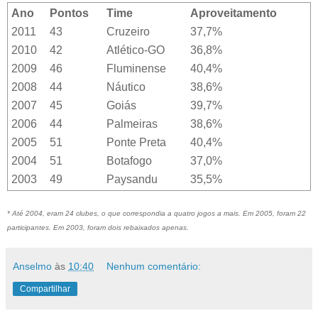
Ano
Pontos
Time
Aproveitamento
2011
43
Cruzeiro
37,7%
2010
42
Atlético-GO
36,8%
2009
46
Fluminense
40,4%
2008
44
Náutico
38,6%
2007
45
Goiás
39,7%
2006
44
Palmeiras
38,6%
2005
51
Ponte Preta
40,4%
2004
51
Botafogo
37,0%
2003
49
Paysandu
35,5%
* Até 2004, eram 24 clubes, o que correspondia a quatro jogos a mais. Em 2005, foram 22
participantes. Em 2003, foram dois rebaixados apenas.
Anselmo
às
10:40
Nenhum comentário:
Compartilhar